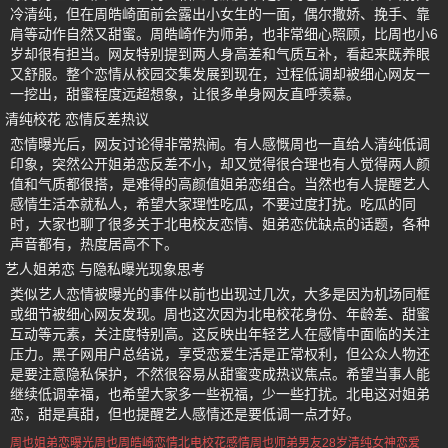
冷清纯，但在周皓崎面前会露出小女生的一面，偶尔撒娇、挽手、靠
肩等动作自然又甜蜜。周皓崎作为师弟，也非常细心照顾，比周也小6
岁却很有担当。网友特别提到两人身高差和气质互补，看起来既养眼
又舒服。整个恋情从校园交集发展到现在，过程低调却被细心网友一
一挖出，甜蜜程度远超想象，让很多单身网友直呼羡慕。
清纯校花 恋情反差热议
恋情曝光后，网友讨论得非常热闹。有人感慨周也一直给人清纯低调
印象，突然公开姐弟恋反差不小，却又觉得很合理也有人觉得两人颜
值和气质都很搭，是难得的高颜值姐弟恋组合。当然也有人提醒艺人
感情生活本就私人，希望大家理性吃瓜，不要过度打扰。吃瓜的同
时，大家也聊了很多关于北电校友恋情、姐弟恋优缺点的话题，各种
声音都有，热度居高不下。
艺人姐弟恋 与隐私曝光现象思考
类似艺人恋情被曝光的事件以前也出现过几次，大多是因为机场同框
或细节被细心网友发现。周也这次因为北电校花身份、年龄差、甜蜜
互动等元素，关注度特别高。这反映出年轻艺人在感情中面临的关注
压力。黑子网用户总结说，享受恋爱生活是正常权利，但公众人物还
是要注意隐私保护，不然很容易从甜蜜变成热议焦点。希望当事人能
继续低调幸福，也希望大家多一些祝福，少一些打扰。北电这对姐弟
恋，甜是真甜，但也提醒艺人感情还是要低调一点才好。
周也姐弟恋曝光
周也周皓崎恋情
北电校花感情
周也师弟男友
28岁清纯女神恋爱