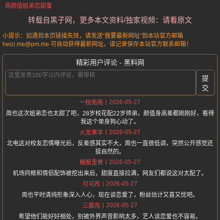
高颜值姐弟恋甜蜜
转载自黑子网，更多本文资料/独家视频：请看原文
小提示：如遇到本页链接失效，请发送“我要最新网址”到本站官方邮箱
heizi.me@pm.me 可自动获得最新网址。请记录保存本站官方联系邮箱！
精彩用户评论 - 黑料网
提
交
2026-05-27
一枝南南
周也这次姐弟恋也太甜了吧，28岁校花配22岁师弟，颜值身高差都刚刚好，看得
我这个单身狗心动了。
2026-05-27
火龙果羊
北电这对校友恋情曝光后，反差感其实不大，周也一直很低调，突然公开感觉还
挺自然的。
2026-05-27
糖醋里脊
机场同框和情侣配饰被挖出来后，甜度直接拉满，网友们都说这对太配了。
2026-05-27
可可西
周也平时清纯形象深入人心，现在谈恋爱了，粉丝估计又喜又忧吧。
2026-05-27
三露肉
希望他们能好好相处，别被外界声音影响太多，艺人谈恋爱也不容易。