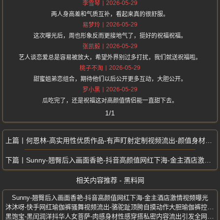
2026-05-29
李雪琴
两人身高差和气质互补，看起来真的很舒服。
2026-05-29
易梦玲
这次曝光后，周也形象反而更接地气了，挺好的祝福祝福。
2026-05-29
张凯毅
艺人谈恋爱总是容易被放大，希望外界别过多打扰，我们就送祝福啦。
2026-05-29
桃子不淘
甜蜜姐弟恋组合，期待他们以后公开更多互动，大胆公开。
2026-05-29
罗小黑
瓜吃完了，还是祝福这对高颜值情侣能一直甜下去。
1/1
何恩林-高实用性优质作品-有声盯射定制视频流出-颜值身材顶级小网红
Sunny-翘臀后入画面香艳-抖音高颜值网红下海-金主酒店激情视频曝光
相关内容推荐 - 黑料网
Sunny-翘臀后入画面香艳-抖音高颜值网红下海-金主酒店激情视频曝光
沐沐呀-快手网红瑜伽裤骚舞视频流出-骆驼趾顶胯自摸动作大胆瑜伽裤控福利
黑饱宝-黑闰润洋抖华人女菩萨-肉感身材性感穿搭私密内容流出引发全网热议