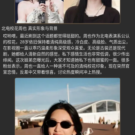
北电校花周也 真实形象与背景
哎哟喂，最近刷到这个话题都觉得挺甜的。周也作为北电表演系公认
的校花，28岁依旧保持着清纯高级感，冷白皮、高级脸、气质出尘，
在影视圈一直以乖巧温柔形象深受观众喜爱。无论是古装还是现代
剧，她都给人清新自然的感觉，私下感情生活也非常低调，很少传出
绯闻。这次姐弟恋曝光后，大家才知道她私下也有甜蜜的一面。很多
粉丝表示，周也一直给人一种遥不可及的清纯校花印象，现在突然官
宣恋情，反差中又带着惊喜，讨论热度瞬间冲上热搜。