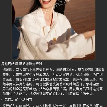
周也周皓崎 姐弟恋曝光经过
据爆料，两人同为北电表演系校友，年龄相差6岁，早在校园时期就有
交集。后来在现实中发展成恋人，互动甜蜜自然。机场同框、酒店甜
蜜画面、情侣同款配饰等证据接连被网友挖出，迅速在网络流传。视
频中两人并肩行走时，周也微微低头笑着听周皓崎说话，眼神温柔，
周皓崎则全程照顾着她，姐弟恋氛围感拉满。网友看完后直呼这对高
颜值组合太配了，从校园到现实的感情线，甜度直接拉满十级。
姐弟恋甜蜜 互动细节
曝光的互动画面显示，两人相处时默契十足。周也平时在公众面前高