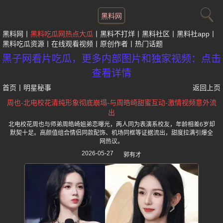
黑料网
黑料网
黑料吃瓜网热点大瓜
黑料不打烊
黑料社区
黑料社app
黑料吃瓜资源
在线观看视频
原创作者
热门话题
黑子网看片吃瓜，更多内部图片和独家视频：点击
查看详情
首页
丨
明星秘事
返回上页
周也-北电校花清纯形象彻底崩塌-与周皓崎甜蜜互动-激情视频意外流
出
北电校花周也与师弟周皓崎姐弟恋曝光，两人同为表演系校友，年龄相差6岁却
默契十足。高颜值组合情侣同款配饰、机场同框等证据流出，甜度拉满引爆全
网热议。
2026-05-27
郭有才