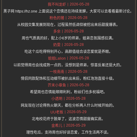
2026-05-28
我不叫龙虾
黑子网 https://hz.one 上面说这个恋情还在持续发酵，大家可以去看看最新讨论。
2026-05-28
粉色的猪
从校园交集发展到现在，过程虽然低调但被挖出来后甜度爆表。
2026-05-28
多余
周也气质真的好，配上小6岁的师弟，姐弟恋氛围感拉满。
2026-05-28
奶雯
吃这个瓜吃得特别开心，高颜值组合谈恋爱就是养眼。
2026-05-28
姐姐Lalion
以前觉得周也会找成熟一点的，没想到是师弟，惊喜反差还挺大的。
2026-05-28
一枝南南
情侣同款配饰和互动细节被扒出来后，粉红泡泡直接十级。
2026-05-28
芥末小章鱼
希望周也恋情能顺顺利利，粉丝们也多祝福吧。
2026-05-28
小透明
网友现在讨论得热火朝天，都在分析两人什么时候开始的。
2026-05-29
UU老板
北电校花终于脱单了，这波恋情甜度确实高。
2026-05-29
金希儿
理性吃瓜，支持周也好好谈恋爱，工作生活两不误。