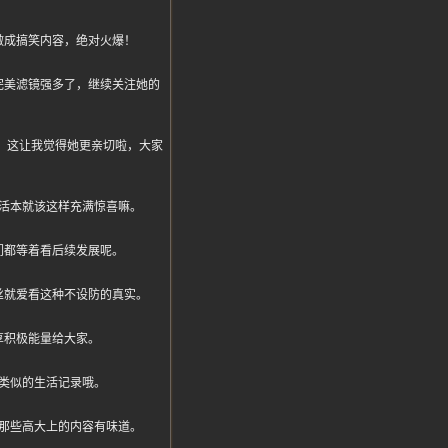
做成搞笑内容，绝对火爆！
完美滤镜强多了，继续关注她的
时刻，这让我觉得她更亲切啦，大家
活本就该这样充满惊喜嘛。
们都等着看后续发展呢。
丝就爱看这种不设防的真实。
享积极能量给大家。
类似的生活记录哦。
那些高大上的内容有味道。