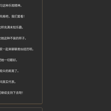
习这种乐观精神。
风格吧，我们爱看！
这样充满未知乐趣。
欢她这种不装的样子。
家一起来聊聊类似经历呗。
望她一切都好。
观众的距离了。
间真实代表。
们继续支持下去呀！