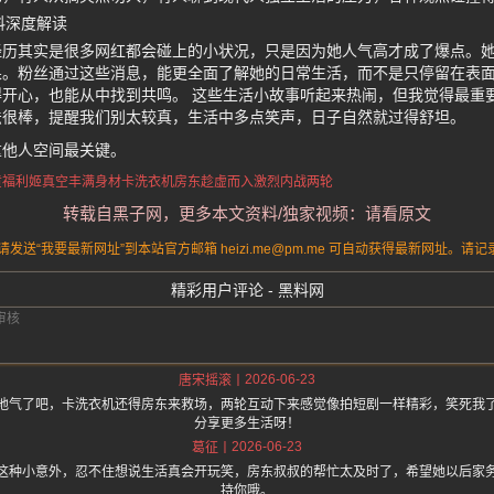
料深度解读
经历其实是很多网红都会碰上的小状况，只是因为她人气高才成了爆点。
果。粉丝通过这些消息，能更全面了解她的日常生活，而不是只停留在表
开心，也能从中找到共鸣。 这些生活小故事听起来热闹，但我觉得最重
法很棒，提醒我们别太较真，生活中多点笑声，日子自然就过得舒坦。
重他人空间最关键。
黄福利姬
真空丰满身材卡洗衣机
房东趁虚而入
激烈内战两轮
转载自黑子网，更多本文资料/独家视频：请看原文
送“我要最新网址”到本站官方邮箱 heizi.me@pm.me 可自动获得最新网址。
精彩用户评论 - 黑料网
2026-06-23
唐宋摇滚
地气了吧，卡洗衣机还得房东来救场，两轮互动下来感觉像拍短剧一样精彩，笑死我
分享更多生活呀！
2026-06-23
葛征
这种小意外，忍不住想说生活真会开玩笑，房东叔叔的帮忙太及时了，希望她以后家
持你哦。