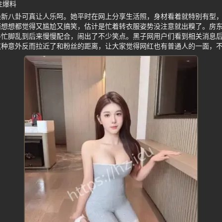
住爆料
最新八卦可真让人乐呵。她平时在网上分享生活照，身材看着就特别有型
面想想都觉得又尴尬又搞笑，估计是忙着转衣服姿势没注意就出糗了。房
手忙脚乱到后来慢慢配合，闹出了不少笑点。黑子网用户们看到相关消息
这种意外反而拉近了和粉丝的距离，让大家觉得网红也有普通人的一面，