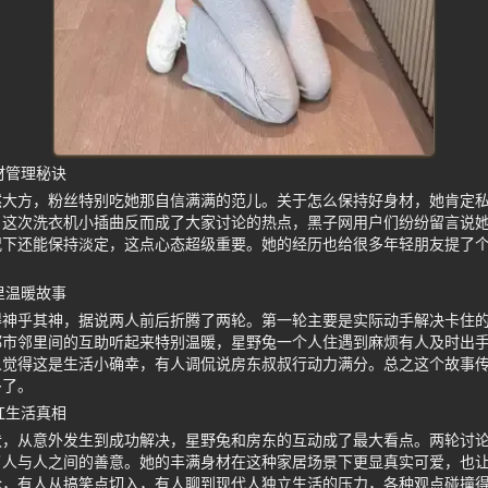
材管理秘诀
然大方，粉丝特别吃她那自信满满的范儿。关于怎么保持好身材，她肯定
。这次洗衣机小插曲反而成了大家讨论的热点，黑子网用户们纷纷留言说
况下还能保持淡定，这点心态超级重要。她的经历也给很多年轻朋友提了
。
里温暖故事
得神乎其神，据说两人前后折腾了两轮。第一轮主要是实际动手解决卡住
都市邻里间的互助听起来特别温暖，星野兔一个人住遇到麻烦有人及时出
人觉得这是生活小确幸，有人调侃说房东叔叔行动力满分。总之这个故事
多了。
红生活真相
伏，从意外发生到成功解决，星野兔和房东的互动成了最大看点。两轮讨
了人与人之间的善意。她的丰满身材在这种家居场景下更显真实可爱，也
论，有人从搞笑点切入，有人聊到现代人独立生活的压力，各种观点碰撞