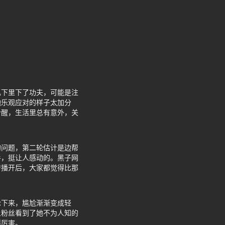
私下里下了功夫，可能是注
她乐观应对的样子太加分
个醒，生活里总有意外，关
的问题，第二轮估计是边帮
手，挺让人感动的。黑子网
传播开后，大家都觉得比那
论下来，尴尬渐渐变成轻
让粉丝看到了她不为人知的
得厉害。