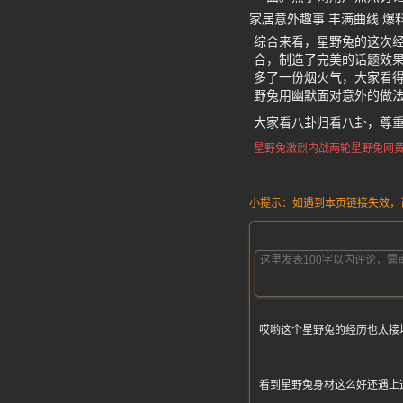
家居意外趣事 丰满曲线 爆
综合来看，星野兔的这次
合，制造了完美的话题效
多了一份烟火气，大家看得
野兔用幽默面对意外的做
大家看八卦归看八卦，尊
星野兔激烈内战两轮
星野兔
网
小提示：如遇到本页链接失效，请发
哎哟这个星野兔的经历也太接
看到星野兔身材这么好还遇上