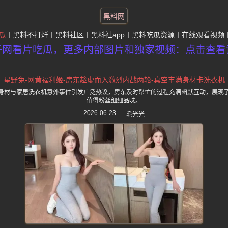
黑料网
瓜
黑料不打烊
黑料社区
黑料社app
黑料吃瓜资源
在线观看视频
子网看片吃瓜，更多内部图片和独家视频：点击查看
星野兔-网黄福利姬-房东趁虚而入激烈内战两轮-真空丰满身材卡洗衣机
身材与家居洗衣机意外事件引发广泛热议，房东及时帮忙的过程充满幽默互动，展现
值得粉丝细细品味。
2026-06-23
毛光光