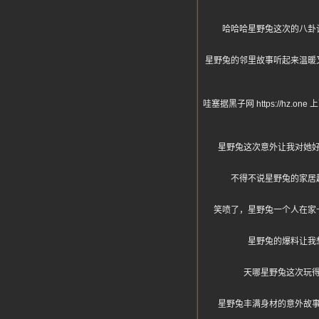
哈哈哈星野兔这次的八卦
星野兔的邻里故事听起来温暖
哇塞据黑子网 https://
星野兔这次意外让我对她
不得不说星野兔的家居
笑喷了，星野兔一个人在家
星野兔的爆料让我
天哪星野兔这次玩
星野兔丰满身材的意外故