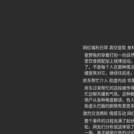
网红福利日常 真空造型 身
星野兔的穿着打扮一向自
意饮食搭配加上规律运动
了。不是每个人在那种情
键是笑对它，继续往前走
房东帮忙介入 趁虚内战 邻
房东过来帮忙的这段被传
忙边聊天缓和气氛。这种
用户从各种角度解读，有
些虚头巴脑的剧情有意思
激烈交流两轮 情感互动 网
整个事件的过程充满了起
松，网友们分析说这体现
一面。黑子网用户热烈讨