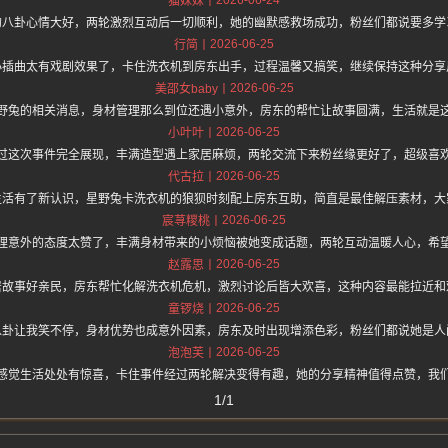
猫妹妹
的八卦心情大好，两轮激烈互动后一切顺利，她的幽默感救场成功，粉丝们都说要多学
2026-06-25
行简
小插曲太有戏剧效果了，卡住洗衣机到房东出手，过程温馨又搞笑，继续保持这种分享
2026-06-25
美邵女baby
野兔的相关消息，身材管理那么到位还遇小意外，房东的帮忙让故事圆满，生活就是
2026-06-25
小叶叶
过这次事件完全展现，丰满造型遇上家居麻烦，两轮交流下来粉丝缘更好了，超级喜
2026-06-25
代古拉
生活有了新认识，星野兔卡洗衣机的狼狈时刻配上房东互助，简直是最佳解压素材，大
2026-06-25
宸荨糭桃
理意外的态度太赞了，丰满身材带来的小烦恼被她变成话题，两轮互动温暖人心，希
2026-06-25
赵露思
居故事好亲民，房东帮忙化解洗衣机危机，激烈讨论后皆大欢喜，这种内容最能拉近和
2026-06-25
童锣烧
八卦让我笑不停，身材优势也成意外因素，房东及时出现增添色彩，粉丝们都说她是人
2026-06-25
泡泡芙
感觉生活处处有惊喜，卡住事件经过两轮解决变得有趣，她的分享精神值得点赞，我
1/1