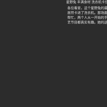
星野兔 丰满身材 洗衣机卡
各位看官，这个星野兔的
居然卡进了洗衣机。那场
帮忙，两个人从一开始的
艺节目都真实有趣。她的