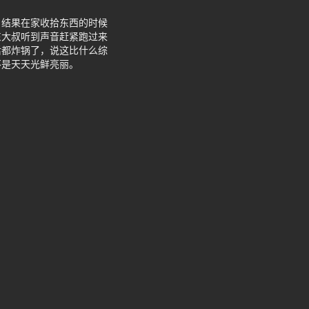
，结果在家收拾东西的时候
东大叔听到声音赶紧跑过来
后都炸锅了，说这比什么综
不是天天光鲜亮丽。