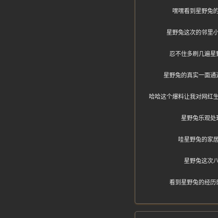
嘿嘿看到星野兔
星野兔这次的邻里
忍不住多刷几遍星
星野兔的真实一面通
哈哈这个爆料让我对网红
星野兔乐观处
哇星野兔的家
星野兔这次
看到星野兔的经历