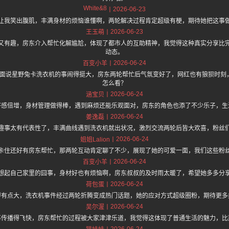
White&8
2026-06-23
让我笑出腹肌，丰满身材的烦恼谁懂啊，两轮解决过程肯定超级有梗，期待她把这事
2026-06-23
王玉萌
又有趣，房东介入帮忙化解尴尬，体现了都市人的互助精神，我觉得这种真实分享比
动态。
2026-06-24
百变小羊
hz.one 上面说星野兔卡洗衣机的事闹得挺大，房东两轮帮忙后气氛变好了，网红也有狼狈
怎么看？
2026-06-24
涵宝贝
好感倍增，身材管理做得棒，遇到麻烦还能乐观面对，房东的角色也添了不少乐子，生
2026-06-24
姜逸磊
趣事太有代表性了，丰满曲线遇到洗衣机就出状况，激烈交流两轮后皆大欢喜，粉丝
2026-06-24
姐姐Lalion
卡住还好有房东帮忙，那两轮互动肯定聊了不少，展现了她的可爱一面，我们这些粉
2026-06-24
百变小羊
想起自己家里的囧事，身材好也有烦恼啊，房东叔叔的及时雨太暖了，希望她多多分
2026-06-24
荷包蛋
得有点大，洗衣机事件经过两轮折腾变成热门话题，她的应对方式超级圈粉，期待更多
2026-06-24
吴尔渥
事传播得飞快，房东帮忙的过程被大家津津乐道，我觉得这体现了普通生活的魅力，比
2026-06-24