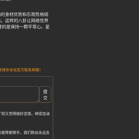
她的身材优势和乐观性格结
面。这样的八卦让网络世界
要的是保持一颗平常心。星
请记录保存本站官方联系邮箱！
提
交
了但又觉得她好坚强，继续加油
务做得更顺手，我们粉丝永远支