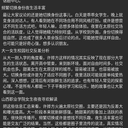
话题中心。
频繁切换身份夜生活丰富
最让大家议论的还是她切换身份这事儿。白天是乖乖女学生，晚上就
变身派对达人，有人看到她在不同场合用不同风格打扮。或许是想尝
试不同生活方式吧，年轻人嘛，总想多体验体验。夜里在太原社交场
合的活跃度，让人觉得她精力特别旺盛。从学校到外面，身份切换得
挺自然，这也成了很多人茶余饭后讨论的点。可能她觉得这样自由，
也可能只是好奇心强，想多认识朋友。
大一女生校园社交反差分析
从大一刚入学的角度看，许铧方这样的情况其实反映了现在部分大学
生的生活状态。离开高中管束，来到新环境，面对自由时间多，社交
机会也多。甜美女生在太原这样的城市，容易被注意，也容易被放
大。切换身份或许是为了适应不同圈子，夜里活跃可能就是单纯爱热
闹。深入想想，这背后有对新鲜生活的追求，也有年轻人常见的探索
心理。不是所有人都能一下子平衡好学习和玩乐，她的故事也让大家
看到这一面。
山西职业学院女生夜夜寻欢解读
把这些信息汇总来看，许铧方火遍太原社交圈，主要还是因为反差大
和曝光度高。大一阶段本来就新鲜感强，她甜美的形象加上活跃的表
现，很快就传播开。频繁切换或许是想找不同乐趣，夜生活丰富也可
能是交友广泛的结果。当然，这些都是圈子里流传的说法，真实情况