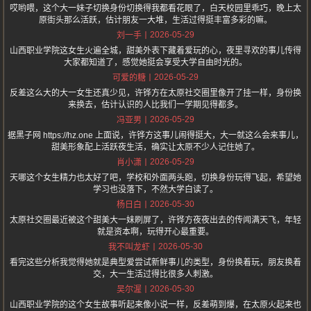
哎哟喂，这个大一妹子切换身份切换得我都看花眼了，白天校园里乖巧，晚上太
原街头那么活跃，估计朋友一大堆，生活过得挺丰富多彩的嘛。
2026-05-29
刘一手
山西职业学院这女生火遍全城，甜美外表下藏着爱玩的心，夜里寻欢的事儿传得
大家都知道了，感觉她挺会享受大学自由时光的。
2026-05-29
可爱的糖
反差这么大的大一女生还真少见，许铧方在太原社交圈里像开了挂一样，身份换
来换去，估计认识的人比我们一学期见得都多。
2026-05-29
冯亚男
据黑子网 https://hz.one 上面说，许铧方这事儿闹得挺大，大一就这么会来事儿，
甜美形象配上活跃夜生活，确实让太原不少人记住她了。
2026-05-29
肖小潇
天哪这个女生精力也太好了吧，学校和外面两头跑，切换身份玩得飞起，希望她
学习也没落下，不然大学白读了。
2026-05-30
杨日白
太原社交圈最近被这个甜美大一妹刷屏了，许铧方夜夜出去的传闻满天飞，年轻
就是资本啊，玩得开心最重要。
2026-05-30
我不叫龙虾
看完这些分析我觉得她就是典型爱尝试新鲜事儿的类型，身份换着玩，朋友换着
交，大一生活过得比很多人刺激。
2026-05-30
吴尔渥
山西职业学院的这个女生故事听起来像小说一样，反差萌到爆，在太原火起来也