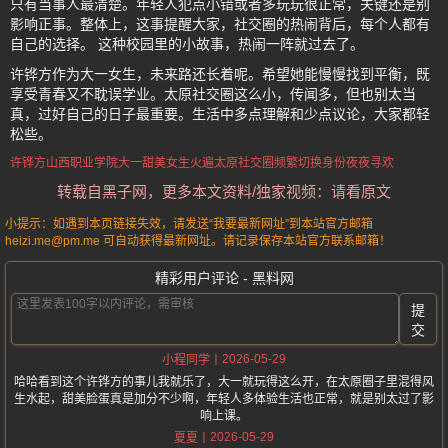
只有当事人最清楚。年轻人犯点小错或者多玩玩很正常，关键还是别
影响正事。整体上，这事提醒大家，社交圈的热闹背后，每个人都有
自己的选择。 这种校园里的小故事，热闹一阵就过去了。
许铧方作为大一女生，未来路还长着呢。希望她能慢慢找到平衡，既
享受青春又不耽误学业。太原社交圈这么小，传闻多，但也别太当
真，过好自己的日子最重要。生活中多点理解和少点议论，大家都轻
松些。
许铧方
山西职业学院
大一甜美女生
火遍太原社交圈
频繁切换身份夜夜寻欢
转载自黑子网，更多本文资料/独家视频：请看原文
小提示：如遇到本页链接失效，请发送“我要最新网址”到本站官方邮箱
heizi.me@pm.me 可自动获得最新网址。请记录保存本站官方联系邮箱！
精彩用户评论 - 黑料网
提
交
2026-05-29
小程同学
哈哈看到这个许铧方的事儿我就乐了，大一就玩得这么开，在太原圈子里混得风
生水起，甜美脸蛋真是加分不少啊，年轻人多体验生活也正常，就是别太过了影
响上课。
2026-05-29
夏夏