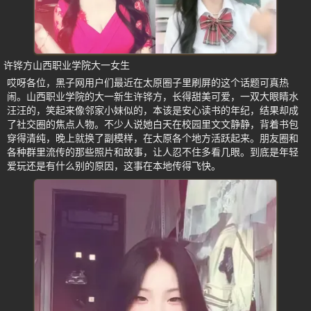
许铧方山西职业学院大一女生
哎呀各位，黑子网用户们最近在太原圈子里刷屏的这个话题可真热
闹。山西职业学院的大一新生许铧方，长得甜美可爱，一双大眼睛水
汪汪的，笑起来像邻家小妹似的，本该是安心读书的年纪，结果却成
了社交圈的焦点人物。不少人说她白天在校园里文文静静，背着书包
穿得清纯，晚上就换了副模样，在太原各个地方活跃起来。朋友圈和
各种群里流传的那些照片和故事，让人忍不住多看几眼。到底是年轻
爱玩还是有什么别的原因，这事在本地传得飞快。