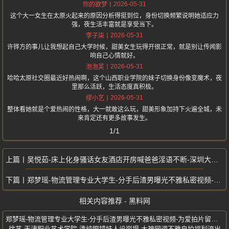
2026-05-31
你的欲梦
这个大一女生在太原火起来的原因分析得挺到位，身份切换频繁说明她适应力
强，夜生活丰富就是享受当下。
2026-05-31
李子柒
许铧方的事儿让我想起自己大学时候，甜美女生玩得开很正常，就是别让传闻影
响自己心情就好。
2026-05-31
泡泡芙
哈哈太原社交圈最近好热闹啊，这个山西职业学院的妹子切换身份像变魔术，夜
里那么活跃，生活态度真积极。
2026-05-31
缪小艺
整体看她就是个爱热闹的性格，大一就敢这么玩，甜美形象加持下火遍全城，未
来肯定还有更多故事发生。
1/1
吴悦茹-床上化身骚话女友酒店开房喊爸爸淫语不断-深圳大学经济系系花
郑梦瑶-物流管理专业大学生-分手后渣男曝光不雅私密视频-为爱拍片留纪念
相关内容推荐 - 黑料网
郑梦瑶-物流管理专业大学生-分手后渣男曝光不雅私密视频-为爱拍片留纪念
徐艺-天津职业艺术学院-清纯眼镜妹人设崩塌-大神网调不雅自拍福利流出