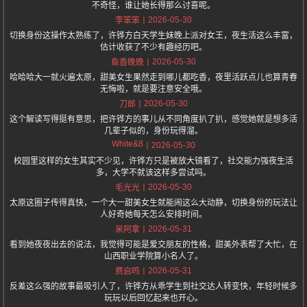
不奇怪，谁让她长得那么讨喜呢。
2026-05-30
李笨笨
切换身份这操作太熟练了，许铧方白天学生妹晚上派对女王，夜生活这么丰富，
估计收获了不少有趣经历吧。
2026-05-30
鱼香晚晚
哈哈哈大一就火遍太原，甜美女生果然走到哪儿都吃香，夜里活跃点儿也算青春
无悔啦，就是要注意安全哦。
2026-05-30
刀郎
这个解读写得挺有意思，把许铧方的事儿从不同角度扒了扒，感觉她就是想多活
几辈子似的，身份玩得溜。
White&8
2026-05-30
校园里这样的女生其实不少见，许铧方只是被放大镜看了，社交能力强夜生活
多，大学不就该这样多尝试吗。
2026-05-30
毛光光
太原这圈子传得真快，一个大一甜美女生就能闹这么大动静，切换身份的玩法让
人好奇她每天怎么安排时间。
2026-05-31
呆阿拿
看到她夜夜出去的说法，我觉得可能是爱交朋友的性格，甜美外表帮了大忙，在
山西职业学院算小名人了。
2026-05-31
费启鸣
反差这么强的故事最吸引人了，许铧方从乖学生到社交达人转变快，年轻时候多
玩玩以后回忆起来也开心。