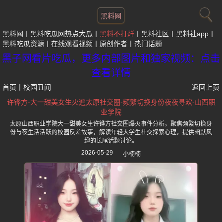
黑料网
黑料网
黑料吃瓜网热点大瓜
黑料不打烊
黑料社区
黑料社app
黑料吃瓜资源
在线观看视频
原创作者
热门话题
黑子网看片吃瓜，更多内部图片和独家视频：点击
查看详情
首页
丨
校园丑闻
返回上页
许铧方-大一甜美女生火遍太原社交圈-频繁切换身份夜夜寻欢-山西职
业学院
太原山西职业学院大一甜美女生许铧方社交圈爆火事件分析，聚焦频繁切换身
份与夜生活活跃的校园反差故事，解读年轻大学生社交探索心理，提供幽默风
趣的长尾话题讨论。
2026-05-29
小楠楠