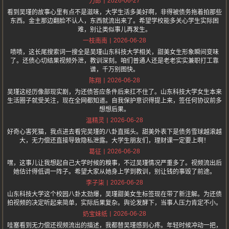
2026-06-27
刀郎
看到吴瑾的故事心里有点不是滋味，大学生活多美好啊，非得被债务拖着拍那些
东西。金主那边翻脸不认人，东西就流出来了。希望学校能多关心学生实际困
难，别让类似事儿再发生。
2026-06-28
一枝南南
啧啧，这长尾搜索词一搜全是吴瑾山东科技大学相关，甜美女生形象瞬间变味
了。还债心切结果视频外泄，教训深刻。咱们普通人还是老老实实兼职打工靠
谱，千万别图快。
2026-06-28
陈翔
吴瑾这经历像部现实剧，为还债答应条件后来扛不住了。山东科技大学女生本来
生活圈子就受关注，现在全网都知道。自我保护意识得提上来，签任何协议前多
想想后果。
2026-06-28
温精灵
好奇心害死猫，我点进去看完吴瑾的八卦直摇头。甜美外表下是债务雪球越滚越
大，无力偿还直接导致隐私泄露。大学生朋友们，理财课一定要上啊！
2026-06-28
葛征
嘿，这事儿让我想起自己大学时候的糗事，不过吴瑾情况严重多了。视频流出后
她估计得低调一阵子。希望大家从她身上学到教训，别让钱的事毁了前途。
2026-06-28
李子柒
山东科技大学这个校园八卦太劲爆，吴瑾甜美女生标签现在带了新注解。为还债
拍视频的决定听起来简单，实际后果复杂。舆论发酵下，当事人压力肯定不小。
2026-06-28
奶宝妹纸
哇塞看到无力偿还视频流出的描述，我都替吴瑾感到心疼。年轻时候冲动一把，