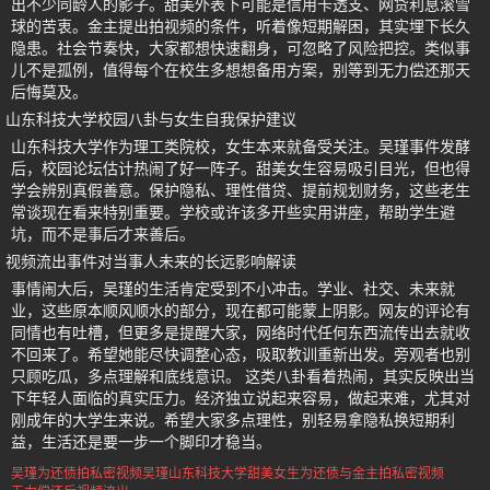
出不少同龄人的影子。甜美外表下可能是信用卡透支、网贷利息滚雪
球的苦衷。金主提出拍视频的条件，听着像短期解困，其实埋下长久
隐患。社会节奏快，大家都想快速翻身，可忽略了风险把控。类似事
儿不是孤例，值得每个在校生多想想备用方案，别等到无力偿还那天
后悔莫及。
山东科技大学校园八卦与女生自我保护建议
山东科技大学作为理工类院校，女生本来就备受关注。吴瑾事件发酵
后，校园论坛估计热闹了好一阵子。甜美女生容易吸引目光，但也得
学会辨别真假善意。保护隐私、理性借贷、提前规划财务，这些老生
常谈现在看来特别重要。学校或许该多开些实用讲座，帮助学生避
坑，而不是事后才来善后。
视频流出事件对当事人未来的长远影响解读
事情闹大后，吴瑾的生活肯定受到不小冲击。学业、社交、未来就
业，这些原本顺风顺水的部分，现在都可能蒙上阴影。网友的评论有
同情也有吐槽，但更多是提醒大家，网络时代任何东西流传出去就收
不回来了。希望她能尽快调整心态，吸取教训重新出发。旁观者也别
只顾吃瓜，多点理解和底线意识。 这类八卦看着热闹，其实反映出当
下年轻人面临的真实压力。经济独立说起来容易，做起来难，尤其对
刚成年的大学生来说。希望大家多点理性，别轻易拿隐私换短期利
益，生活还是要一步一个脚印才稳当。
吴瑾为还债拍私密视频
吴瑾
山东科技大学甜美女生
为还债与金主拍私密视频