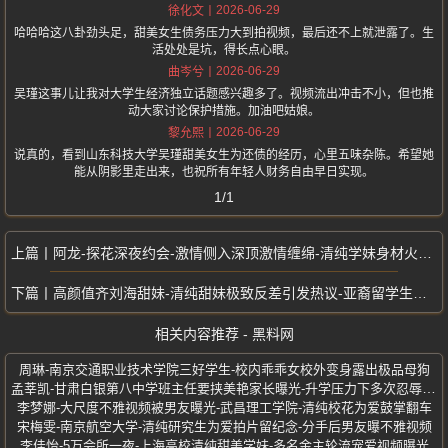
2026-06-29
徐化文
哈哈哈这八卦劲头足，甜美女生债务压力大到拍视频，最后还不上就泄露了。生
活处处是坑，得长点心眼。
2026-06-29
曲岑兮
吴瑾这事儿让我对大学生经济独立话题感兴趣多了。视频流出冲击不小，但也推
动大家讨论保护措施。加油吧姑娘。
2026-06-29
黎允熙
说真的，看到山东科技大学吴瑾甜美女生为还债的经历，心里五味杂陈。希望她
能从阴影里走出来，也祝所有年轻人财务自由早日实现。
1/1
阿龙-探花深夜约会-激情侧入深顶激情缠绵-清纯学妹身材火爆热情奔放
高颜值齐刘海甜妹-清纯甜妹极致反差引发热议-亚裔留学生性瘾视频流出
相关内容推荐 - 黑料网
周琳-南京交通职业技术学院三好学生-校内乖乖女校外变身露出极品母狗
孟莘凯-甘肃白银第八中学班主任要挟美艳家长曝光-升学压力下多次忍辱妥协
李梦娜-大尺度不雅视频被男友曝光-武昌理工学院-清纯校花为爱鼓掌翻车
宋梅雯-南京航空大学-清纯研究生为爱拍片留纪念-分手后男友曝不雅视频
李佳怡-5万会所一夜-上海高校清纯甜美学妹-多名金主轮流宠爱视频曝光