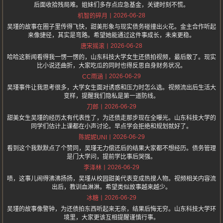
后面收拾残局难。姐妹们多存点应急基金，关键时刻不慌。
2026-06-28
机智的碎月
吴瑾的故事在圈子里传得飞快，甜美形象与现实债务碰撞出火花。金主合作听起
来像捷径，其实是弯路。希望她能通过这件事成长，未来更稳。
2026-06-28
唐宋摇滚
哈哈这新闻看得我一愣一愣的，山东科技大学女生还债拍视频，最后散了。现实
比小说还曲折，大家吃瓜的同时也得反思自身财务状况。
2026-06-29
CC雨涵
吴瑾事件让我思考很多，大学女生面对诱惑和压力时怎么选。视频流出后生活大
变样，提醒我们隐私是第一道防线。
2026-06-29
刀郎
甜美女生吴瑾的经历太有代表性了，为还债走那步现在全曝光。山东科技大学的
同学们估计上课都在小声讨论。早点学会拒绝和规划就好了。
2026-06-29
陈妮妮UNI
看到这个我默默点了个赞同，吴瑾无力偿还后的结果大家都不想经历。债务管理
是门大学问，提前学比事后哭强。
2026-06-29
李泽林
啧，这事儿闹得沸沸扬扬，吴瑾从校园甜美代表变成热搜人物。视频相关内容流
出后，教训血淋淋。希望类似故事越来越少。
2026-06-29
冰糖
吴瑾的故事像警钟，为还债拍东西听起来无奈，结果后悔无穷。山东科技大学环
境里，大家更该互相提醒谨慎行事。