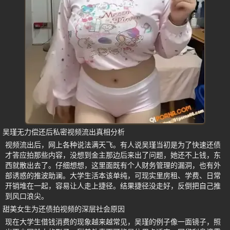
吴瑾无力偿还后私密视频流出真相分析
视频流出后，网上各种说法满天飞。有人说吴瑾当初是为了快速还债
才答应拍那些内容，没想到金主那边后来出了问题，她还不上钱，东
西就散出去了。仔细想想，这里面既有个人财务管理的漏洞，也有外
部诱惑的推波助澜。大学生活本该单纯，可现实里房租、学费、日常
开销堆在一起，容易让人走上捷径。结果捷径没走好，反倒把自己推
到风口浪尖。
甜美女生为还债拍视频的深层社会原因
现在大学生借钱消费的现象越来越常见，吴瑾的例子像一面镜子，照