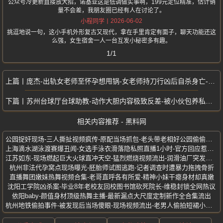
公众号冷更新直接放大招，诺基亚这是低调做实事啊，199元定位精准，估计销
量不会差，我朋友圈已经有人在讨论了。
2026-06-02
小程同学
挑逗地说一句，这小手机外形复古又现代，拿在手里肯定有面子，聊天功能还这
么强，女生宿舍一人一台互发小秘密多有趣。
1/1
庞杰-出轨女老师至怀孕想甩锅-女老师持刀行凶后自杀身亡-临沂郯城副校长
苏州台球厅台球助教-动作大胆内容极致反差-被小伙包养私拍视频泄露
相关内容推荐 - 黑料网
公园捉奸现场-三人撕扯视频疯传-原配当场抓包-老头带老相好公园偷偷约会
上海滴水湖泳渡赛爆丑闻-女选手泳衣滑落隐私照直播1小时-官方回应惹众怒
江苏如东-现场燃起巨大火球直冲天空-猛烈燃烧视频流出-润滑油厂突发大火
杭州非法代孕窝点现场曝光-胚胎师试图逃跑-记者调查时遭暴力拖拽骨折
直播舞团嫩妹热舞视频合集-老哥直呼各有所爱-精神小妹干瘪身材却真嫩
沈阳工学院凶杀案-毕业8年老校友回校图书馆砍死院长-维稳封锁全网热议
依阳baby-颜值身材顶级热舞主播-最新漏点大尺度定制新作全合集流出
杭州地铁偷拍事件-被发现后当场傻眼-现场视频流出-老男人偷拍短裙小姐姐