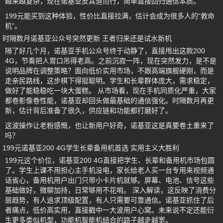
越来越复杂，现在诺基亚反其道而行，简单直接回归通信本质。
199元能买到这种体验，性价比直接拉满，估计会成为很多人的“救命
机”。
时隔数月诺基亚公众号突然更新 王者归来还是试水新机
隔了好几个月，诺基亚手机公众号终于动静了，直接甩出这款200
4G，节奏把人胃口吊得老高。之前沉寂一阵，现在突然发力，是不是
说明品牌在调整策略？面向低价实用市场，不跟高端旗舰硬刚，而是
走亲民路线，这步棋下得挺聪明。学生和长辈群体庞大，需求稳定，
做好了能稳稳吃一块大蛋糕。 从市场看，现在手机同质化严重，大家
都卷影像卷性能，诺基亚却回头做最基础的通信强化。时隔数月再更
新，估计背后准备了很久，供应链和功能都打磨好了。
这波操作让老粉感慨，也让新用户好奇，诺基亚这是真要卷土重来了
吗？
199元诺基亚200 4G学生长辈备用机首选 实用主义大胜利
199元这个价位，诺基亚200 4G直接把学生、长辈和备用机市场包圆
了。学生上课不用担心主手机没电，家长给老人买一台专用来视频通
话省心，备用机用户出门只带小卡片机就够。屏幕、电池、信号这些
基础做好，微聊加持，日常够用不花哨。 深入解读，这反映了消费分
层趋势，有人追求顶级配置，有人只需要可靠通信。诺基亚抓住了后
者痛点，低价高实用，直接戳中一大波用户心窝。未来说不定还能衍
生更多类似机型，功能机智能机结合的路子越走越宽。