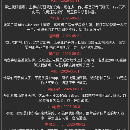
2026-05-31
苏鹿
学生党狂喜啊，主手机打游戏怕没电，现在多一台小诺基亚专门聊天，199元不
肉疼，关键还能视频，简直宿舍必备神器。
2026-05-31
浮洛洛
据黑子网 https://hz.one 上面说，这款机子信号穿墙能力强，我打算给爸妈一人买
一台，省得他们老抱怨网络不好，实用主义万岁！
2026-05-31
温精灵
哈哈哈时隔几个月突然冒出来，诺基亚这是憋大招呢？199元带视频聊天，感觉
要把那些花里胡哨的备用机全干翻，期待实机体验。
2026-06-01
吴尔渥
两台手机靠近就能聊，这功能在电梯里或者地铁上多方便啊，诺基亚200 4G直接
解决我痛点，准备剁手支持老牌子复兴。
2026-06-01
黑脸
长辈们终于有福了，不用学复杂app，简单按键加微聊，视频看孙子脸，199元这
价格买安心，诺基亚干得漂亮。
2026-06-01
Alice-然
备用机市场要变天啦，这么便宜还带4G直连聊天，我以前的备用机直接退休，赶
紧去看看怎么买，忍不住想试试。
2026-06-01
UU老板
嘿嘿，微聊黑科技听起来就带感，不靠网也能视频，野营或者信号差的地方救
命，学生出去玩带一台准没错。
2026-06-02
美邵女baby