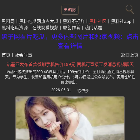
黑料网
黑料网
黑料吃瓜网热点大瓜
黑料不打烊
黑料社区
黑料社app
黑料吃瓜资源
在线观看视频
原创作者
热门话题
黑子网看片吃瓜，更多内部图片和独家视频：点击
查看详情
首页
丨
社会时事
返回上页
诺基亚发布首款微聊手机售价199元-两机可直接互发消息视频聊天
诺基亚这次推出的200 4G微聊手机，199元到手价，主打两机直连消息视频聊
天，专为学生、长辈和备用机用户设计，5月29日通过公众号发布，实用性和性
价比突出。
2026-05-31
徐依莎