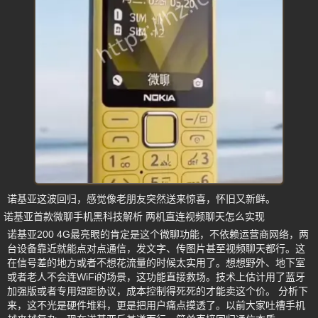
诺基亚这波回归，感觉像老朋友突然送来惊喜，怀旧又新鲜。
诺基亚首款微聊手机黑科技解析 两机直连视频聊天怎么实现
诺基亚200 4G最亮眼的肯定是这个微聊功能，不依赖运营商网络，两
台设备靠近就能点对点通信，发文字、传图片甚至视频聊天都行。这
在信号差的地方或者不想花流量的时候太实用了。想想野外、地下室
或者老人不会连WiFi的场景，这功能直接救场。技术上估计用了蓝牙
加强版或者专用短距协议，成本控制得死死的才能卖这个价。 分析下
来，这不光是硬件堆料，更是把用户痛点摸透了。以前大家吐槽手机