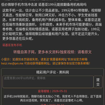
低价微聊手机市场冲击波 诺基亚199元能掀翻备用机格局吗
这款手机一出，估计会让不少竞品紧张。199元带4G带微聊，视频聊
天直连，性能够日常，耐用口碑又好，冲击力不小。学生党省钱首
选，长辈不挑机型，备用机用户换机成本低。整体来看，诺基亚这是
在低端市场重新竖旗帜。 分析趋势，未来手机市场可能更细分，高端
卷参数，低端卷实用和情感连接。诺基亚用老牌子加新功能，199元
定价聪明又狠，值得观察后续销量和用户反馈。说不定这只是开头，
更多惊喜还在后头呢。
诺基亚发布手机
转载自黑子网，更多本文资料/独家视频：请看原文
小提示：如遇到本页链接失效，请发送“我要最新网址”到本站官方邮箱
heizi.me@pm.me 可自动获得最新网址。请记录保存本站官方联系邮箱！
精彩用户评论 - 黑料网
提
交
2026-05-31
宸荨糭桃
这手机199块就能买，微聊功能也太贴心了吧，我家老人不会用微信，这下直接
两台对连视频，笑死我了，诺基亚还是懂老人心啊。