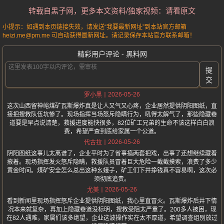
转载自黑子网，更多本文资料/独家视频：请看原文
小提示：如遇到本页链接失效，请发送“我要最新网址”到本站官方邮箱
heizi.me@pm.me 可自动获得最新网址。请记录保存本站官方联系邮箱！
精彩用户评论 - 黑料网
提
交
2026-05-26
罗小黑
这次山西留神峪煤矿瓦斯爆炸真是让人又气又心疼，企业居然提供阴阳图纸，直
接把搜救队伍坑惨了。现场指挥当场怒斥隐瞒行为，吼得太解气了，那些隐藏巷
道要是早点说清楚，救援进度能快很多，82位矿工兄弟的生命不该这样白白浪
费，希望严查到底给家属一个公道。
2026-05-26
代古拉
阴阳图纸这事儿太离谱了，企业平时为了省事搞两套把戏，出事了还想继续藏着
掖着。现场指挥发火怒斥隐瞒，救援队员冒着巨大危险一截截摸索，浪费了多少
黄金时间。煤矿安全怎么总出这种幺蛾子，矿工们下井挣钱真不容易啊，这次必
须彻底追责。
2026-05-26
尤美
看到新闻里现场指挥怒斥企业提供阴阳图纸，我心里直冒火。瓦斯爆炸后井下情
况本来就复杂，再加上隐藏巷道没标明，搜救受阻太严重了。200多人被困，现
在82人遇难，家属们该多绝望，企业这波操作实在太不厚道，希望调查组别放过