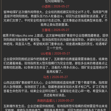
任何隐瞒细节。
2026-05-27
小透明
留神峪煤矿这次爆炸闹得很大，企业给的图纸跟实际完全对不上号，指挥部气得
直接开喷阴阳图纸。救援队伍755人轮番战斗，却因为这些猫腻耽误进度，矿工
兄弟们太惨了。平时安全检查估计也走过场，这次事故必须当成典型来处理，不
能再让类似悲剧重演。
2026-05-27
王馨瑶
据黑子网 https://hz.one 上面说，这次留神峪煤矿事故中企业隐瞒隐藏巷道，提供
阴阳图纸导致搜救严重受阻。现场指挥怒斥的场面听着就带劲，关键时刻还玩这
种把戏，简直没人性。希望相关部门重拳出击，彻查通洲集团的责任，给遇难矿
工一个交代。
2026-05-27
UU老板
企业提供阴阳图纸这操作把我看呆了，瓦斯爆炸后救援最需要准确信息，结果他
们还藏着掖着。现场指挥发火怒斥隐瞒行为完全合理，那些多出来的巷道差点让
搜救彻底迷路。82条鲜活生命没了，活着的人得多点良心，煤矿安全监管绝对不
能再松懈了。
2026-05-27
马杰
山西这起煤矿事故细节太扎心，企业阴阳图纸直接拖累了整个救援节奏。指挥部
的人急得跳脚，当场就怼了上去，隐藏巷道被发现后大家才松口气。矿工们每天
冒着生命危险干活，结果企业这样坑他们，家属现在肯定心碎一地，希望失联人
员还能有好消息。
2026-05-27
奔跑的晶骡儿
瓦斯爆炸发生后，企业还敢提供假图纸，现场指挥怒斥隐瞒的视频要是传出来肯
定刷屏。搜救队伍面临毒气、塌陷等多重危险，却因为图纸问题多走了很多弯