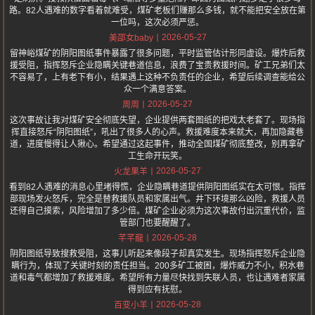
路。82人遇难的数字看着就难受，煤矿老板们赚那么多钱，就不能把安全放在第
一位吗，这次必须严惩。
2026-05-27
美邵女baby
留神峪煤矿的阴阳图纸事件暴露了很多问题，平时监管估计形同虚设。爆炸后救
援受阻，指挥怒斥企业隐瞒关键巷道信息，浪费了宝贵救援时间。矿工兄弟们太
不容易了，上有老下有小，结果遇上这种不负责任的企业，希望后续调查能给公
众一个满意答案。
2026-05-27
周周
这次事故让我对煤矿安全彻底失望，企业提供两套图纸的把戏太老套了。现场指
挥直接怒斥“阴阳图纸”，吼出了很多人的心声。救援难度本来就大，再加隐藏巷
道，进度慢得让人揪心。希望通过这起事件，推动全国煤矿彻底整改，别再拿矿
工生命开玩笑。
2026-05-27
火龙果羊
看到82人遇难的消息心里堵得慌，企业隐瞒巷道提供阴阳图纸实在太可恨。指挥
部现场发火怒斥，完全是替救援队员和家属出气。井下环境那么凶险，救援人员
还得自己摸索，风险增加了多少倍。煤矿企业必须为这次事故付出沉重代价，监
管部门也要醒醒了。
2026-05-28
芊芊龍
阴阳图纸导致搜救受阻，这事儿听起来像段子却真实发生。现场指挥怒斥企业隐
瞒行为，体现了关键时刻的责任担当。200多矿工被困，爆炸威力不小，积水巷
道和毒气都增加了救援难度。希望所有力量尽快找到失联人员，也让遇难者家属
得到应有抚慰。
2026-05-28
百变小羊