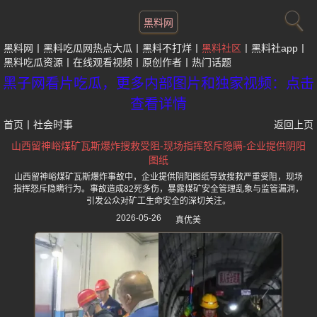
黑料网
黑料网
黑料吃瓜网热点大瓜
黑料不打烊
黑料社区
黑料社app
黑料吃瓜资源
在线观看视频
原创作者
热门话题
黑子网看片吃瓜，更多内部图片和独家视频：点击
查看详情
首页
丨
社会时事
返回上页
山西留神峪煤矿瓦斯爆炸搜救受阻-现场指挥怒斥隐瞒-企业提供阴阳
图纸
山西留神峪煤矿瓦斯爆炸事故中，企业提供阴阳图纸导致搜救严重受阻，现场
指挥怒斥隐瞒行为。事故造成82死多伤，暴露煤矿安全管理乱象与监管漏洞，
引发公众对矿工生命安全的深切关注。
2026-05-26
真优美