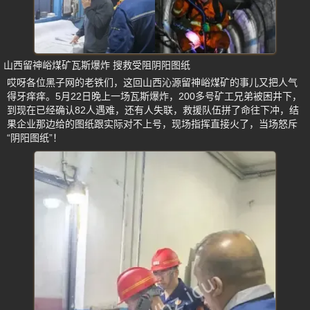
山西留神峪煤矿瓦斯爆炸 搜救受阻阴阳图纸
哎呀各位黑子网的老铁们，这回山西沁源留神峪煤矿的事儿又把人气
得牙痒痒。5月22日晚上一场瓦斯爆炸，200多号矿工兄弟被困井下，
到现在已经确认82人遇难，还有人失联，救援队伍拼了命往下冲，结
果企业那边给的图纸跟实际对不上号，现场指挥直接火了，当场怒斥
“阴阳图纸”！