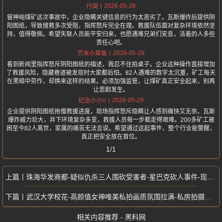
2026-05-28
行简
留神峪煤矿这次事故中，企业隐瞒关键信息的行为太恶劣了。瓦斯爆炸后提供阴
阳图纸，导致搜救多次受阻，指挥怒斥完全在理。救援队伍面对复杂环境依然坚
持，值得敬佩。希望失联人员能平安归来，也愿遇难兄弟们安息，活着的人多些
责任心吧。
2026-05-28
芥末小章鱼
看到新闻里指挥怒斥阴阳图纸的描述，我忍不住拍桌子。企业这种操作直接增加
了救援风险，隐藏巷道被发现时大家都后怕。82人遇难的数字太沉重，矿工每天
在黑暗中劳作，却换来这样的结果。必须加强监管，让煤矿真正安全起来，别再
让悲剧发生。
2026-05-29
纪念小小V
企业提供阴阳图纸拖慢救援进度，现场指挥怒斥隐瞒让人感到痛快又无奈。瓦斯
爆炸威力巨大，井下环境复杂多变，救援人员每一步都走得艰难。200多矿工被
困至今82人离世，家属的痛苦无法言说。希望通过这起事件，整个行业能警醒，
真正把安全放在首位。
1/1
珠海华发商都-疑似仇杀三人围砍受害者-星巴克砍人事件-现场血腥视频疯传
武汉大学校花-高颜值女神唯美私拍画质氛围拉满-私房拍摄系列流出
相关内容推荐 - 黑料网