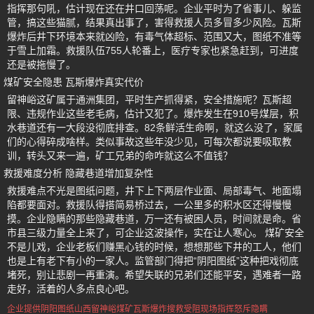
指挥那句吼，估计现在还在井口回荡呢。企业平时为了省事儿、躲监
管，搞这些猫腻，结果真出事了，害得救援人员多冒多少风险。瓦斯
爆炸后井下环境本来就凶险，有毒气体超标、范围又大，图纸不准等
于雪上加霜。救援队伍755人轮番上，医疗专家也紧急赶到，可进度
还是被拖慢了。
煤矿安全隐患 瓦斯爆炸真实代价
留神峪这矿属于通洲集团，平时生产抓得紧，安全措施呢？瓦斯超
限、违规作业这些老毛病，估计又犯了。爆炸发生在910号煤层，积
水巷道还有一大段没彻底排查。82条鲜活生命啊，就这么没了，家属
们的心得碎成啥样。类似事故这些年没少见，可每次都说要吸取教
训，转头又来一遍，矿工兄弟的命咋就这么不值钱？
救援难度分析 隐藏巷道增加复杂性
救援难点不光是图纸问题，井下上下两层作业面、局部毒气、地面塌
陷都要面对。救援队得搭简易桥过去，一公里多的积水区还得慢慢
摸。企业隐瞒的那些隐藏巷道，万一还有被困人员，时间就是命。省
市县三级力量全上来了，可企业这波操作，实在让人寒心。 煤矿安全
不是儿戏，企业老板们赚黑心钱的时候，想想那些下井的工人，他们
也是上有老下有小的一家人。监管部门得把“阴阳图纸”这种把戏彻底
堵死，别让悲剧一再重演。希望失联的兄弟们还能平安，遇难者一路
走好，活着的人多点良心吧。
企业提供阴阳图纸
山西留神峪煤矿
瓦斯爆炸搜救受阻
现场指挥怒斥隐瞒