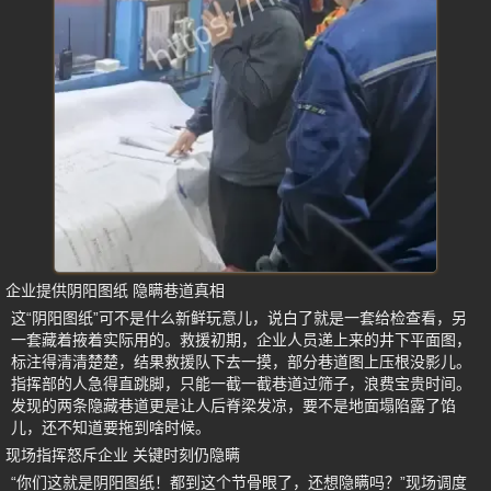
企业提供阴阳图纸 隐瞒巷道真相
这“阴阳图纸”可不是什么新鲜玩意儿，说白了就是一套给检查看，另
一套藏着掖着实际用的。救援初期，企业人员递上来的井下平面图，
标注得清清楚楚，结果救援队下去一摸，部分巷道图上压根没影儿。
指挥部的人急得直跳脚，只能一截一截巷道过筛子，浪费宝贵时间。
发现的两条隐藏巷道更是让人后脊梁发凉，要不是地面塌陷露了馅
儿，还不知道要拖到啥时候。
现场指挥怒斥企业 关键时刻仍隐瞒
“你们这就是阴阳图纸！都到这个节骨眼了，还想隐瞒吗？”现场调度