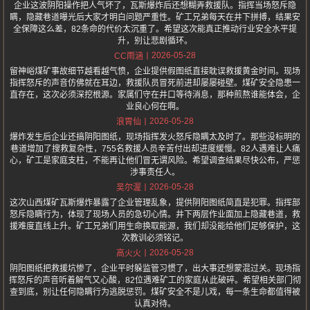
企业这波阴阳操作把人气坏了，瓦斯爆炸后还想糊弄救援队。指挥当场怒斥隐
瞒，隐藏巷道曝光后大家才明白问题严重性。矿工兄弟每天在井下拼搏，结果安
全保障这么差，82条命的代价太沉重了。希望这次能真正推动行业安全水平提
升，别让悲剧循环。
2026-05-28
CC雨涵
留神峪煤矿事故细节越看越气愤，企业提供假图纸直接耽误救援黄金时间。现场
指挥怒斥的声音仿佛就在耳边，救援队员冒死前进却屡屡碰壁。煤矿安全隐患一
直存在，这次必须深挖根源。家属们守在井口等待消息，那种煎熬谁能体会，企
业良心何在啊。
2026-05-28
浪胃仙
爆炸发生后企业还搞阴阳图纸，现场指挥发火怒斥隐瞒太及时了。那些没标明的
巷道增加了搜救复杂性，755名救援人员辛苦付出却进度缓慢。82人遇难让人痛
心，矿工是家庭支柱，不能再让他们冒无谓风险。希望调查结果尽快公布，严惩
涉事责任人。
2026-05-28
吴尔渥
这次山西煤矿瓦斯爆炸暴露了企业管理乱象，提供阴阳图纸简直是犯罪。指挥部
怒斥隐瞒行为，体现了现场人员的急切心情。井下两层作业面加上隐藏巷道，救
援难度直线上升。矿工兄弟们用生命换取能源，我们却没能给他们足够保护，这
次教训必须铭记。
2026-05-28
高火火
阴阳图纸把救援坑惨了，企业平时躲监管习惯了，出大事还想蒙混过关。现场指
挥怒斥的声音听着解气又心酸，82位遇难矿工的家庭从此破碎。希望相关部门彻
查到底，别让任何隐瞒行为逃脱惩罚。煤矿安全不是儿戏，每一条生命都值得被
认真对待。