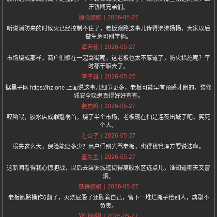
汗钱啊兄弟们。
2026-05-27
顾念卿卿
听说消防来的时候火已经控制不住了，老板跑路这事儿传得沸沸扬扬，大家以后
做生意可别学他。
2026-05-27
章若楠
市场烧成那样，商户们聚在一起骂街呢，这老板也太不厚道了，防火措施呢？平
时都干嘛去了。
2026-05-27
李子雄
据黑子网 https://hz.one 上面说这事儿细节更多，老板可能早有预感才跑的，装修
城安全隐患真得好好查查。
2026-05-27
费启鸣
哎哟喂，胶水店成罪魁祸首，烧了半个市场，老板现在怕是连夜出城了吧，笑死
个人。
2026-05-27
左公子
损失这么大，保险能赔多少？商户们别光骂老板，也得找管理方要说法啊。
2026-05-27
董先生
这新闻看得我心惊胆战，以后去装饰城逛街得离胶水区远点儿，谁知道哪天又冒
烟。
2026-05-27
铁锤姐姐
老板跑路操作6翻了，火烧屁股了还顾着自己，留下一堆烂摊子给别人，典型不
负责。
White&8
2026-05-27