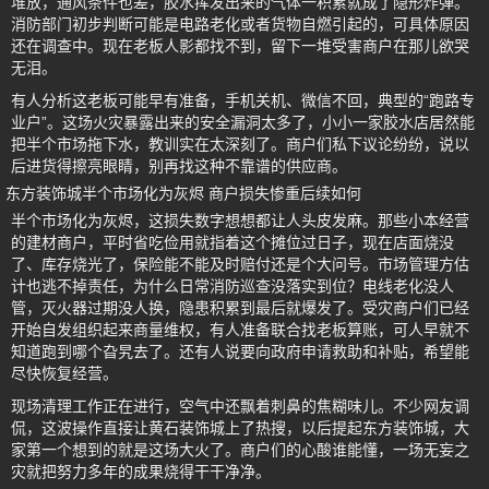
堆放，通风条件也差，胶水挥发出来的气体一积累就成了隐形炸弹。
消防部门初步判断可能是电路老化或者货物自燃引起的，可具体原因
还在调查中。现在老板人影都找不到，留下一堆受害商户在那儿欲哭
无泪。
有人分析这老板可能早有准备，手机关机、微信不回，典型的“跑路专
业户”。这场火灾暴露出来的安全漏洞太多了，小小一家胶水店居然能
把半个市场拖下水，教训实在太深刻了。商户们私下议论纷纷，说以
后进货得擦亮眼睛，别再找这种不靠谱的供应商。
东方装饰城半个市场化为灰烬 商户损失惨重后续如何
半个市场化为灰烬，这损失数字想想都让人头皮发麻。那些小本经营
的建材商户，平时省吃俭用就指着这个摊位过日子，现在店面烧没
了、库存烧光了，保险能不能及时赔付还是个大问号。市场管理方估
计也逃不掉责任，为什么日常消防巡查没落实到位？电线老化没人
管，灭火器过期没人换，隐患积累到最后就爆发了。受灾商户们已经
开始自发组织起来商量维权，有人准备联合找老板算账，可人早就不
知道跑到哪个旮旯去了。还有人说要向政府申请救助和补贴，希望能
尽快恢复经营。
现场清理工作正在进行，空气中还飘着刺鼻的焦糊味儿。不少网友调
侃，这波操作直接让黄石装饰城上了热搜，以后提起东方装饰城，大
家第一个想到的就是这场大火了。商户们的心酸谁能懂，一场无妄之
灾就把努力多年的成果烧得干干净净。