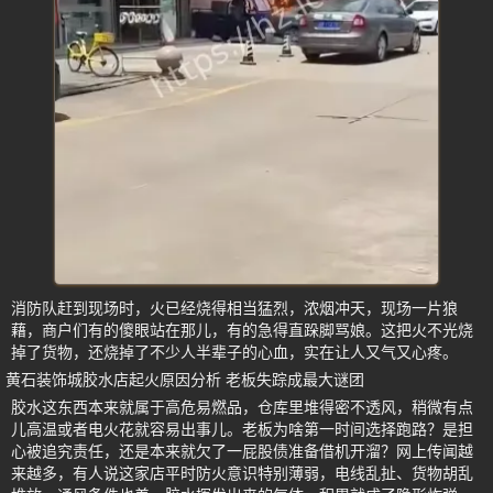
消防队赶到现场时，火已经烧得相当猛烈，浓烟冲天，现场一片狼
藉，商户们有的傻眼站在那儿，有的急得直跺脚骂娘。这把火不光烧
掉了货物，还烧掉了不少人半辈子的心血，实在让人又气又心疼。
黄石装饰城胶水店起火原因分析 老板失踪成最大谜团
胶水这东西本来就属于高危易燃品，仓库里堆得密不透风，稍微有点
儿高温或者电火花就容易出事儿。老板为啥第一时间选择跑路？是担
心被追究责任，还是本来就欠了一屁股债准备借机开溜？网上传闻越
来越多，有人说这家店平时防火意识特别薄弱，电线乱扯、货物胡乱