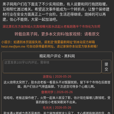
黑子网用户们在下面支了不少实用招数，有人说要和同行抱团取暖，
互相帮忙渡过难关。希望这次事件能成为一个转折点，让整个装修建
材行业在安全方面真正上一个台阶。生活还得继续，烧掉的可以再
建，信心不能倒，大家一起加油吧。
湖北黄石东方装饰城
火灾真相曝光
胶水店起火
老板跑路
半个市场化为灰烬
转载自黑子网，更多本文资料/独家视频：请看原文
小提示：如遇到本页链接失效，请发送“我要最新网址”到本站官方邮箱
heizi.me@pm.me 可自动获得最新网址。请记录保存本站官方联系邮箱！
精彩用户评论 - 黑料网
提
交
2026-05-26
浪胃仙
这火烧得太突然了，胶水店老板一看苗头不对拔腿就跑，留下半个市场在后面冒
烟，商户们估计气得直跺脚，下次进货可得多个心眼儿啊。
2026-05-26
傲寒同学
哈哈哈，老板这操作绝了，火势一起来人就没了影，估计现在躲哪儿数钱呢，受
害的那些小老板哭都哭不出来。
2026-05-26
毛光光
胶水遇火那威力真不是盖的，半个装饰城就这么没了，太心疼那些刚进的货，血