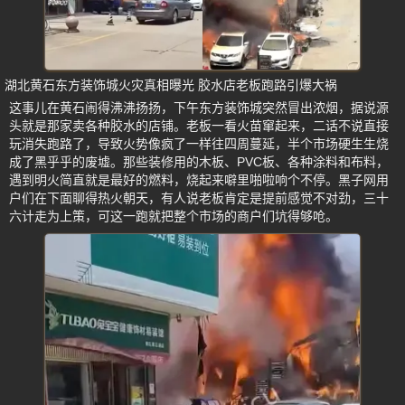
湖北黄石东方装饰城火灾真相曝光 胶水店老板跑路引爆大祸
这事儿在黄石闹得沸沸扬扬，下午东方装饰城突然冒出浓烟，据说源
头就是那家卖各种胶水的店铺。老板一看火苗窜起来，二话不说直接
玩消失跑路了，导致火势像疯了一样往四周蔓延，半个市场硬生生烧
成了黑乎乎的废墟。那些装修用的木板、PVC板、各种涂料和布料，
遇到明火简直就是最好的燃料，烧起来噼里啪啦响个不停。黑子网用
户们在下面聊得热火朝天，有人说老板肯定是提前感觉不对劲，三十
六计走为上策，可这一跑就把整个市场的商户们坑得够呛。