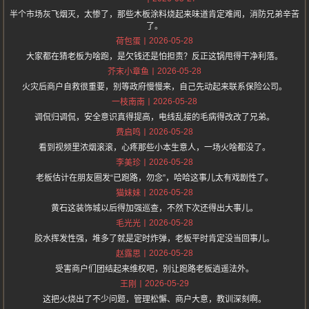
半个市场灰飞烟灭，太惨了，那些木板涂料烧起来味道肯定难闻，消防兄弟辛苦
了。
2026-05-28
荷包蛋
大家都在猜老板为啥跑，是欠钱还是怕担责？反正这锅甩得干净利落。
2026-05-28
芥末小章鱼
火灾后商户自救很重要，别等政府慢慢来，自己先动起来联系保险公司。
2026-05-28
一枝南南
调侃归调侃，安全意识真得提高，电线乱接的毛病得改改了兄弟。
2026-05-28
费启鸣
看到视频里浓烟滚滚，心疼那些小本生意人，一场火啥都没了。
2026-05-28
李美珍
老板估计在朋友圈发“已跑路，勿念”，哈哈这事儿太有戏剧性了。
2026-05-28
猫妹妹
黄石这装饰城以后得加强巡查，不然下次还得出大事儿。
2026-05-28
毛光光
胶水挥发性强，堆多了就是定时炸弹，老板平时肯定没当回事儿。
2026-05-28
赵露思
受害商户们团结起来维权吧，别让跑路老板逍遥法外。
2026-05-29
王刚
这把火烧出了不少问题，管理松懈、商户大意，教训深刻啊。