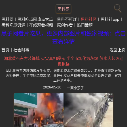
黑料网
黑料网
黑料吃瓜网热点大瓜
黑料不打烊
黑料社区
黑料社app
黑料吃瓜资源
在线观看视频
原创作者
热门话题
黑子网看片吃瓜，更多内部图片和独家视频：点击
查看详情
首页
丨
社会时事
返回上页
湖北黄石东方装饰城-火灾真相曝光-半个市场化为灰烬-胶水店起火老
板跑路
湖北黄石东方装饰城发生火灾，据传卖胶水店铺最先起火，老板直接跑路导致
火势失控，半个市场烧成灰烬。事件引发商户损失惨重和安全管理讨论，官方
正在调查中。
2026-05-26
一栗小莎子