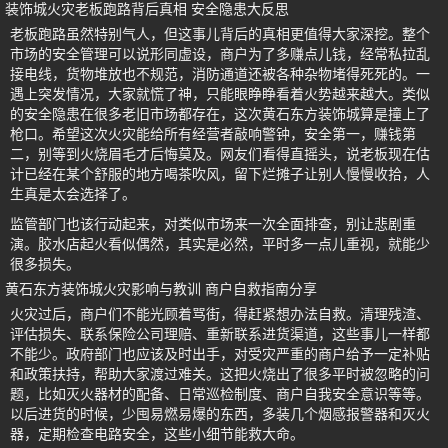
装饰城火灾老板跑路背后真相 安全隐患大反思
老板跑路虽然特别气人，但这事儿背后的真相更值得大家深挖。整个
市场的安全管理可以说形同虚设，商户为了多赚点儿钱，经常私拉乱
接电线，货物堆放也不规范，消防通道还被各种杂物堵得死死的。一
遇上突发情况，大家就慌了神，只能眼睁睁看着火势越来越大。类似
的安全隐患在很多老旧市场都存在，这次黄石东方装饰城算是撞上了
枪口。希望这次火灾能给所有经营者敲响警钟，安全第一，赚钱第
二，别等到火烧眉毛才后悔莫及。网友们看得直摇头，说老板现在估
计已经在某个舒服的地方喝茶吹风，留下烂摊子让别人慢慢收拾，人
生真是太会选择了。
监管部门也该行动起来，对类似市场来一次全面排查，别让悲剧重
演。胶水店起火看似偶然，其实是必然，平时多一点儿重视，就能少
很多损失。
黄石东方装饰城火灾影响与教训 商户自救指南分享
火灾过后，商户们不能光顾着骂街，得赶紧想办法自救。清理残渣、
评估损失、联系保险公司理赔、重新联系进货渠道，这些事儿一样都
不能少。政府部门也应该及时出手，对受灾严重的商户给予一定补贴
和政策扶持，帮助大家渡过难关。这把火烧出了很多平时被忽略的问
题，比如灭火器材的配备、日常巡检制度、商户自我安全意识等等。
以后进货的时候，少囤易燃易爆的东西，多装几个烟感报警器和灭火
器，定期检查电路安全，这些小细节能救大命。