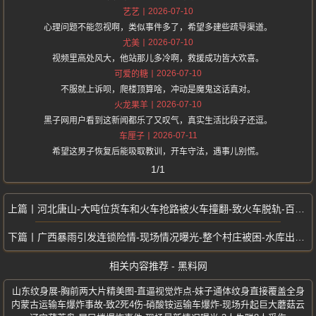
2026-07-10
艺艺
心理问题不能忽视啊，类似事件多了，希望多建些疏导渠道。
2026-07-10
尤美
视频里高处风大，他站那儿多冷啊，救援成功皆大欢喜。
2026-07-10
可爱的糖
不服就上诉呗，爬楼顶算啥，冲动是魔鬼这话真对。
2026-07-10
火龙果羊
黑子网用户看到这新闻都乐了又叹气，真实生活比段子还逗。
2026-07-11
车厘子
希望这男子恢复后能吸取教训，开车守法，遇事儿别慌。
1/1
河北唐山-大吨位货车和火车抢路被火车撞翻-致火车脱轨-百吨王PK火车头
广西暴雨引发连锁险情-现场情况曝光-整个村庄被困-水库出现溃坝漫堤情况
相关内容推荐 - 黑料网
山东纹身展-胸前两大片精美图-直逼视觉炸点-妹子通体纹身直接覆盖全身
内蒙古运输车爆炸事故-致2死4伤-硝酸铵运输车爆炸-现场升起巨大蘑菇云