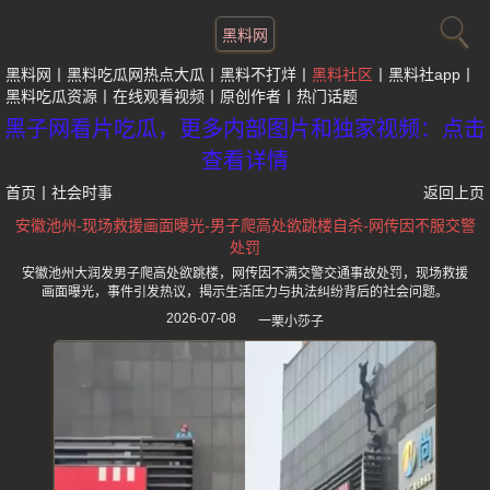
黑料网
黑料网
黑料吃瓜网热点大瓜
黑料不打烊
黑料社区
黑料社app
黑料吃瓜资源
在线观看视频
原创作者
热门话题
黑子网看片吃瓜，更多内部图片和独家视频：点击
查看详情
首页
丨
社会时事
返回上页
安徽池州-现场救援画面曝光-男子爬高处欲跳楼自杀-网传因不服交警
处罚
安徽池州大润发男子爬高处欲跳楼，网传因不满交警交通事故处罚，现场救援
画面曝光，事件引发热议，揭示生活压力与执法纠纷背后的社会问题。
2026-07-08
一栗小莎子