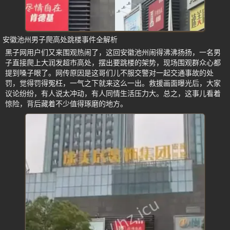
安徽池州男子爬高处跳楼事件全解析
黑子网用户们又来围观热闹了，这回安徽池州闹得沸沸扬扬，一名男
子直接爬上大润发超市高处，摆出要跳楼的架势，现场围观群众心都
提到嗓子眼了。网传原因是这哥们儿不服交警对一起交通事故的处
罚，觉得罚得冤枉，一气之下就来这么一出。救援画面曝光后，大家
议论纷纷，有人说太冲动，有人同情生活压力大。总之，这事儿看着
惊险，背后藏着不少值得琢磨的地方。