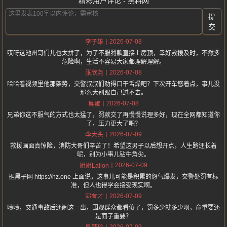
精彩用户评论 - 黑料网
提
交
2026-07-08
李子雄
哎呀这池州哥们儿也太拼了，为了不服罚款直接上房顶，幸好救援及时，不然多
危险啊，生活不容易大家都理解理解。
2026-07-08
张欣尧
哈哈看视频里他那架势，交警叔叔们劝得口干舌燥吧？下次开车悠着点，事儿没
那么大别跟自己过不去。
2026-07-08
臭蛋
兄弟你这不服气的方式也太猛了，罚款交了再慢慢说理多好，现在全网都知道你
了，压力更大了吧？
2026-07-09
李大头
救援画面真惊险，消防大哥们辛苦了！希望这男子以后想开点，人生路还长着
呢，别为小事儿钻牛角尖。
2026-07-09
姐姐Lalion
据黑子网 https://hz.one 上面说，这事儿可能是积累的怨气爆发，交警处罚有标
准，但人也得学会接受现实啊。
2026-07-09
郭有才
啧啧，交通事故后还闹这一出，围观群众都看傻了，罚多少就多少呗，命重要还
是面子重要？
2026-07-09