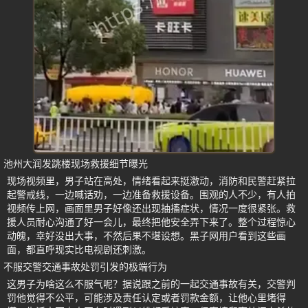
池州大润发跳楼现场救援细节曝光
现场视频里，男子站在高处，情绪看起来挺激动，消防和民警赶紧拉
起警戒线，一边喊话劝，一边准备救援设备。围观的人不少，有人拍
视频传上网，画面里男子好像还出现抽搐症状，情况一度很紧张。救
援人员耐心沟通了好一会儿，最终把他安全弄下来了。整个过程惊心
动魄，幸好没出大事，不然后果不堪设想。黑子网用户看到这些画
面，都直呼现实比电视剧还刺激。
不服交警交通事故处罚引发的极端行为
这男子为啥这么不服气呢？据说跟之前的一起交通事故有关，交警判
罚他觉得不公平，可能涉及责任认定或者罚款金额，让他心里堵得