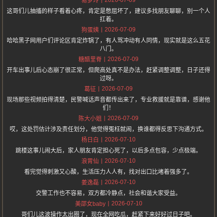
易梦玲
这哥们儿抽搐的样子看着心疼，肯定是憋屈坏了，建议多找朋友聊聊，别一个人
扛着。
2026-07-09
狗蛋姨
哈哈黑子网用户们评论区肯定炸锅了，有人骂冲动有人同情，现实就是这么五花
八门。
2026-07-09
糖醋里脊
开车出事儿后心态崩了很正常，但爬高处真不是办法，赶紧调整调整，日子还得
过呀。
2026-07-09
葛征
现场那些视频拍得清楚，民警喊话声音都传出来了，专业救援就是靠谱，感谢他
们！
2026-07-09
陈大小姐
哎，这处罚估计涉及责任划分，他觉得冤枉就闹，换谁都得反思下沟通方式。
2026-07-10
杨日白
跳楼这事儿闹大后，家人朋友肯定担心死了，以后多点包容，少点极端。
2026-07-10
浪胃仙
看完觉得刺激又心酸，生活压力人人有，找对出口比堵着强多了。
2026-07-10
姜逸磊
交警工作也不容易，双方都冷静点，社会和谐大家受益。
2026-07-10
美邵女baby
哥们儿这波操作太出圈了，现在全网吃瓜，赶紧下来好好过日子吧。