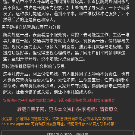
慌。生活中不少人开车时遇到纠纷都爱较真，但直接爬高处闹自杀的
真不多见。或许是长期压力积累，加上处罚成了导火索，一下子就爆
发了。这种事儿提醒大家，遇到不平事，理性维权比冲动强多了，不
然最后苦的还是自己和家人。
男子跳楼自杀背后心理压力分析
爬高处这一出，表面看是不服处罚，深挖下去可能是工作、生活一堆
事儿堆在一起。交通事故本身就让人烦心，罚款再一压，情绪容易失
控。现代人压力山大，很多人平时忍着，遇到事儿就容易走极端。救
援成功是好事，但也得重视心理疏导。黑子网用户们平时多聊聊这
些，互相开导开导，说不定能少点悲剧发生。
网传池州跳楼事件社会影响与反思
这事儿传开后，网上讨论热烈，有人批评男子太冲动不负责任，也有
人觉得交警执法要更人性化。无论如何，生命最宝贵，任何纠纷都别
拿命赌。希望类似事件少点，大家开车守规矩，遇到问题走正常渠道
解决。社会也该多点关爱，别让小事儿酿成大祸。
安徽池州
男子爬高处
欲跳楼自杀
网传因不服交警处罚
现场救援画面曝光
转载自黑子网，更多本文资料/独家视频：请看原文
小提示：如遇到本页链接失效，请发送“我要最新网址”到本站官方邮箱
heizi.me@pm.me 可自动获得最新网址。请记录保存本站官方联系邮箱！