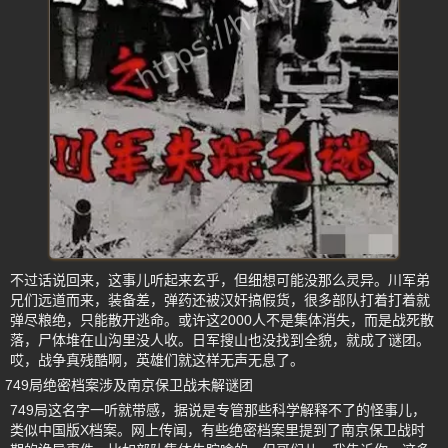
不过话说回来，这事儿听起来玄乎，但细想可能没那么灵异。川军弟
兄们远道而来，装备差，弹药还被汉奸搞假货，很多部队打着打着就
弹尽粮绝，只能散开逃命。或许这2000人不是集体消失，而是战死散
落，尸体堆在山沟里没人收。日军搜山也没找到全貌，就成了谜团。
哎，战争真残酷啊，英雄们就这样无声无息了。
749局绝密档案涉及南京保卫战未解谜团
749局这名字一听就带感，据说是专管那些科学解释不了的怪事儿，
类似中国版X档案。网上传闻，有些绝密档案里提到了南京保卫战时