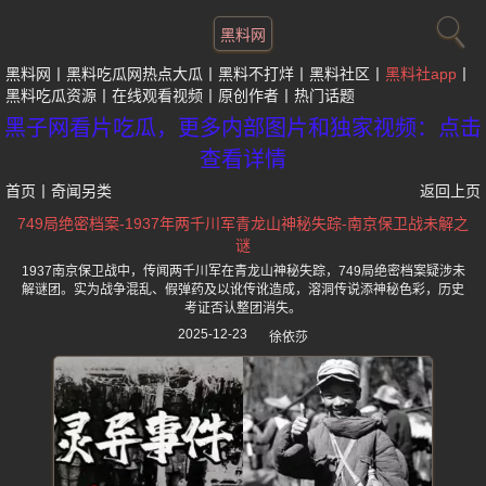
黑料网
黑料网
黑料吃瓜网热点大瓜
黑料不打烊
黑料社区
黑料社app
黑料吃瓜资源
在线观看视频
原创作者
热门话题
黑子网看片吃瓜，更多内部图片和独家视频：点击
查看详情
首页
丨
奇闻另类
返回上页
749局绝密档案-1937年两千川军青龙山神秘失踪-南京保卫战未解之
谜
1937南京保卫战中，传闻两千川军在青龙山神秘失踪，749局绝密档案疑涉未
解谜团。实为战争混乱、假弹药及以讹传讹造成，溶洞传说添神秘色彩，历史
考证否认整团消失。
2025-12-23
徐依莎