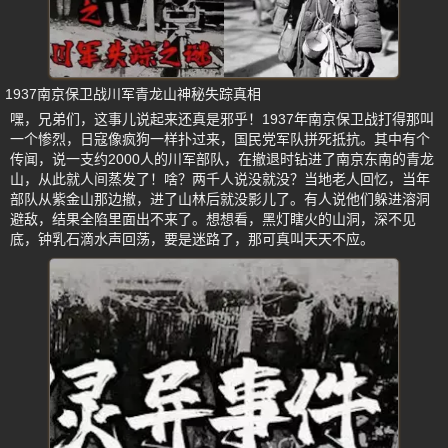
1937南京保卫战川军青龙山神秘失踪真相
嘿，兄弟们，这事儿说起来还真是邪乎！1937年南京保卫战打得那叫
一个惨烈，日寇像疯狗一样扑过来，国民党军队拼死抵抗。其中有个
传闻，说一支约2000人的川军部队，在撤退时钻进了南京东南的青龙
山，从此就人间蒸发了！啥？两千人说没就没？当地老人回忆，当年
部队从紫金山那边撤，进了山林后就没影儿了。有人说他们躲进溶洞
避敌，结果全陷里面出不来了。想想看，黑灯瞎火的山洞，深不见
底，钟乳石滴水声回荡，要是迷路了，那可真叫天天不应。