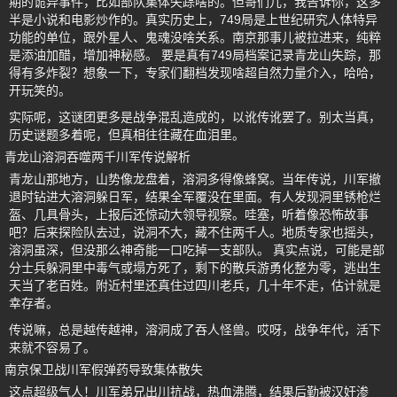
期的诡异事件，比如部队集体失踪啥的。但哥们儿，我告诉你，这多
半是小说和电影炒作的。真实历史上，749局是上世纪研究人体特异
功能的单位，跟外星人、鬼魂没啥关系。南京那事儿被拉进来，纯粹
是添油加醋，增加神秘感。 要是真有749局档案记录青龙山失踪，那
得有多炸裂？想象一下，专家们翻档发现啥超自然力量介入，哈哈，
开玩笑的。
实际呢，这谜团更多是战争混乱造成的，以讹传讹罢了。别太当真，
历史谜题多着呢，但真相往往藏在血泪里。
青龙山溶洞吞噬两千川军传说解析
青龙山那地方，山势像龙盘着，溶洞多得像蜂窝。当年传说，川军撤
退时钻进大溶洞躲日军，结果全军覆没在里面。有人发现洞里锈枪烂
盔、几具骨头，上报后还惊动大领导视察。哇塞，听着像恐怖故事
吧？后来探险队去过，说洞不大，藏不住两千人。地质专家也摇头，
溶洞虽深，但没那么神奇能一口吃掉一支部队。 真实点说，可能是部
分士兵躲洞里中毒气或塌方死了，剩下的散兵游勇化整为零，逃出生
天当了老百姓。附近村里还真住过四川老兵，几十年不走，估计就是
幸存者。
传说嘛，总是越传越神，溶洞成了吞人怪兽。哎呀，战争年代，活下
来就不容易了。
南京保卫战川军假弹药导致集体散失
这点超级气人！川军弟兄出川抗战，热血沸腾，结果后勤被汉奸渗