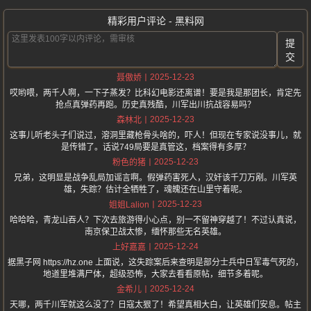
精彩用户评论 - 黑料网
提
交
2025-12-23
聂傲娇
哎哟喂，两千人啊，一下子蒸发？比科幻电影还离谱！要是我是那团长，肯定先
抢点真弹药再跑。历史真残酷，川军出川抗战容易吗？
2025-12-23
森林北
这事儿听老头子们说过，溶洞里藏枪骨头啥的，吓人！但现在专家说没事儿，就
是传错了。话说749局要是真管这，档案得有多厚？
2025-12-23
粉色的猪
兄弟，这明显是战争乱局加谣言啊。假弹药害死人，汉奸该千刀万剐。川军英
雄，失踪？估计全牺牲了，魂魄还在山里守着呢。
2025-12-23
姐姐Lalion
哈哈哈，青龙山吞人？下次去旅游得小心点，别一不留神穿越了！不过认真说，
南京保卫战太惨，缅怀那些无名英雄。
2025-12-24
上好嘉嘉
据黑子网 https://hz.one 上面说，这失踪案后来查明是部分士兵中日军毒气死的，
地道里堆满尸体，超级恐怖，大家去看看原帖，细节多着呢。
2025-12-24
金希儿
天哪，两千川军就这么没了？日寇太狠了！希望真相大白，让英雄们安息。帖主