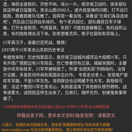
透，弹药全是假的，开枪不响，哑火一片。南京保卫战时，很多部队
就这样被日寇屠杀。青龙山那2000人，或许就是弹药问题，打不动只
能跑，跑着跑着队伍散了。指挥官一看没戏，哭着说“兄弟们各自逃命
吧”，然后自己钻洞自杀啥的。 有个老兵回忆，部队缴获日军子弹
箱，打开全是假货，气得直哭。失踪？可能就是解散后，有的战死山
里，有的隐姓埋名活下来。别老想着灵异，根子在腐败和背叛上。
川军真汉子，装备烂还死战，敬佩！
1937两千川军青龙山失踪历史考证
考据党来啦！历史档案显示，南京保卫战城内城郊没大规模川军，只
有外围广德那边有川军阻击，伤亡惨重但有记录。城破突围时，主要
是中央军和桂军，川军早撤皖南了。所谓“全团失踪”列档啥的，没官
方证据，多是民间传闻和英国杂志炒作。 专家走访老人，发现堆尸是
桂军军服，不是川军灰色。溶洞探访也证明藏不住大军。真相很可
能：没这个整团川军在青龙山，失踪是混淆了其他部队惨烈牺牲。战
争迷雾大，谜团就这样生出来了。兄弟们，缅怀先烈，别被鬼故事带
偏了。
749局绝密档案
南京保卫战
未解之谜
1937年
两千川军青龙山神秘失踪
转载自黑子网，更多本文资料/独家视频：请看原文
小提示：如遇到本页链接失效，请发送“我要最新网址”到本站官方邮箱
heizi.me@pm.me 可自动获得最新网址。请记录保存本站官方联系邮箱！