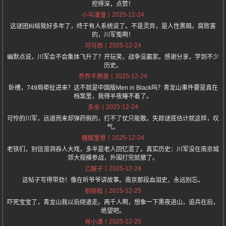
挖得深，点赞！
2025-12-24
小马漫漫
这谜团纠结我好多年了，终于有人系统说了。不是灵异，是人性黑暗。腐败害
的，川军冤啊！
2025-12-24
可可西
幽默点说，川军会不会集体飞升了？开玩笑，战争没赢家。感谢分享，学到不少
历史。
2025-12-24
乔乔不熬夜
卧槽，749局牵扯进来？这不就是中国版Men in Black吗？青龙山事件要是真在
档案里，我得半夜睡不着了。
2025-12-24
多余
可怜的川军，远道而来却弹药假的，打不了仗只能散。失踪谜底估计就这样，叹
气。
2025-12-24
糖醋里脊
老铁们，别信溶洞吞人大戏，多半是老人回忆混了。真实历史：川军没在南京城
郊大规模参战，外围打完就撤了。
2025-12-24
乙醇子
这帖子写得带劲！像在听爷爷讲故事。南京那段血泪史，永远别忘。
2025-12-25
祝晓晗
吓死宝宝了，青龙山我以后绕道走。两千人啊，想象一下黑夜进山，追兵在后，
绝望吧。
2025-12-25
肖小潇