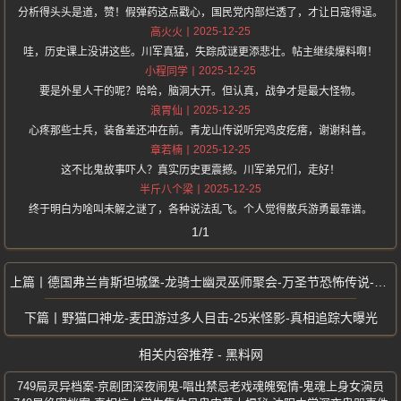
分析得头头是道，赞！假弹药这点戳心，国民党内部烂透了，才让日寇得逞。
2025-12-25
高火火
哇，历史课上没讲这些。川军真猛，失踪成谜更添悲壮。帖主继续爆料啊！
2025-12-25
小程同学
要是外星人干的呢？哈哈，脑洞大开。但认真，战争才是最大怪物。
2025-12-25
浪胃仙
心疼那些士兵，装备差还冲在前。青龙山传说听完鸡皮疙瘩，谢谢科普。
2025-12-25
章若楠
这不比鬼故事吓人？真实历史更震撼。川军弟兄们，走好！
2025-12-25
半斤八个梁
终于明白为啥叫未解之谜了，各种说法乱飞。个人觉得散兵游勇最靠谱。
1/1
德国弗兰肯斯坦城堡-龙骑士幽灵巫师聚会-万圣节恐怖传说-怪谈重磅曝光
野猫口神龙-麦田游过多人目击-25米怪影-真相追踪大曝光
相关内容推荐 - 黑料网
749局灵异档案-京剧团深夜闹鬼-唱出禁忌老戏魂魄冤情-鬼魂上身女演员