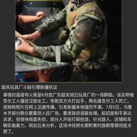
韶关玩具厂斗殴引爆新疆抗议
事情的直接导火索是6月底广东韶关旭日玩具厂的一场群殴。谣言称维
吾尔工人骚扰汉族女工，导致双方大打出手，两名维吾尔工人死亡。
视频和照片在网上迅速传播，引发新疆本地强烈不满。7月5日，乌鲁
木齐部分群众聚集到人民广场，要求政府调查处理。起初是和平表达
诉求，但很快局面失控，部分人开始打砸抢烧，针对路人、店铺和车
辆实施暴力。网友后来分析，这场冲突把长期积累的族群摩擦彻底点
燃了。