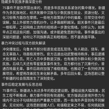
隐藏多年民族矛盾深度分析
75事件不是突然冒出来的，而是多年民族关系紧张的集中爆发。新疆
作为多民族地区，经济发展中汉族与少数民族在就业、资源分配、文
化习俗等方面存在摩擦。一些地方政策执行中的偏差、日常交往中的
误解，加上外部势力借机炒作，让矛盾越积越深。韶关事件只是最后
一根稻草，之前网络上流传的视频进一步激化情绪。分析认为，如果
早点正视这些问题、加强沟通，或许能避免悲剧升级。事件暴露出的
深层问题是，如何让不同族群真正和睦相处，而不是表面平静。
暴力冲突过程与双方损失解读
冲突爆发后，乌鲁木齐部分街道变成混乱现场，有人砸店、烧车、袭
击无辜路人，场面极其惨烈。官方迅速出动武警维持秩序，事后逮捕
大批涉案人员。死亡人员中多数是汉族，也有维吾尔群众和少数其他
民族。后续几天还有零星报复事件发生。双方都付出了沉重代价，普
通百姓最无辜。事件后政府加强了维稳措施，也推动了一系列经济发
展项目，希望用改善民生来化解矛盾。多年后回头看，这场悲剧让整
个新疆的社会氛围发生了深刻变化。
事件后稳定发展与反思总结
75事件后，新疆进入长达多年的稳定建设期，基础设施大幅改善，民
生工程不断推进，暴力事件得到有效遏制。官方强调这是境外势力与
境内不法分子勾结制造的严重暴力犯罪，而一些海外声音则有不同解
读。无论如何，这场悲剧提醒人们，和谐稳定来之不易，任何挑起族