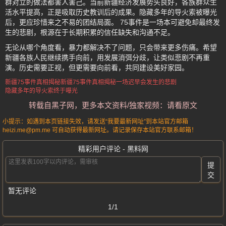
群对立的做法都害人害己。当前新疆经济发展势头良好，各族群众生
活水平提高，正是吸取历史教训后的成果。隐藏多年的导火索被曝光
后，更应珍惜来之不易的团结局面。 75事件是一场本可避免却最终发
生的悲剧，根源在于长期积累的信任缺失和沟通不足。
无论从哪个角度看，暴力都解决不了问题，只会带来更多伤痛。希望
新疆各族人民继续携手向前，用发展消弭分歧，让类似悲剧不再重
演。历史需要正视，但更需要向前看，共同建设美好家园。
新疆75事件真相揭秘
新疆75事件
真相揭秘
一场迟早会发生的悲剧
隐藏多年的导火索终于曝光
转载自黑子网，更多本文资料/独家视频：请看原文
小提示：如遇到本页链接失效，请发送“我要最新网址”到本站官方邮箱
heizi.me@pm.me 可自动获得最新网址。请记录保存本站官方联系邮箱！
精彩用户评论 - 黑料网
提
交
暂无评论
1/1