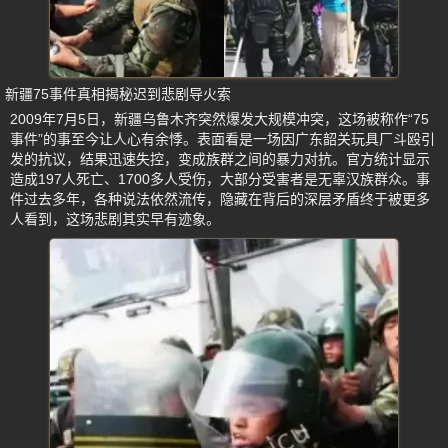
新疆75事件真相揭秘迟到悲剧导火索
2009年7月5日，新疆乌鲁木齐突然爆发大规模冲突，这场被称作“75
事件”的事至今让人心有余悸。表面看是一场因广东韶关玩具厂斗殴引
发的抗议，结果迅速失控，变成族群之间的暴力对抗。官方统计显示
造成197人死亡、1700多人受伤，大部分受害者是无辜汉族群众。事
件过去多年，各种说法依然流传，隐藏在背后的深层矛盾终于被更多
人看到，这场悲剧其实早有迹象。