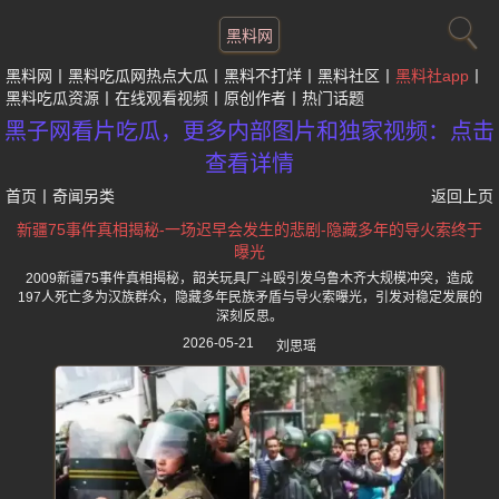
黑料网
黑料网
黑料吃瓜网热点大瓜
黑料不打烊
黑料社区
黑料社app
黑料吃瓜资源
在线观看视频
原创作者
热门话题
黑子网看片吃瓜，更多内部图片和独家视频：点击
查看详情
首页
丨
奇闻另类
返回上页
新疆75事件真相揭秘-一场迟早会发生的悲剧-隐藏多年的导火索终于
曝光
2009新疆75事件真相揭秘，韶关玩具厂斗殴引发乌鲁木齐大规模冲突，造成
197人死亡多为汉族群众，隐藏多年民族矛盾与导火索曝光，引发对稳定发展的
深刻反思。
2026-05-21
刘思瑶