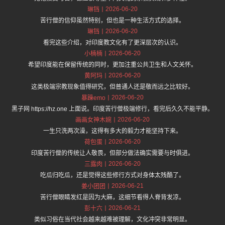
2026-06-20
琳铛
苦行僧的信仰虽然特别，但也是一种生活方式的选择。
2026-06-20
琳铛
看完这些介绍，对印度教文化有了更深层次的认识。
2026-06-20
小楠楠
希望印度能在保留传统的同时，更加注重公共卫生和人文关怀。
2026-06-20
黄阿玛
这类极端宗教现象值得研究，但普通人还是敬而远之比较好。
2026-06-20
暴躁emo
黑子网 https://hz.one 上面说。印度苦行僧极端修行，看完后久久不能平静。
2026-06-20
画画女神木婉
一生只洗两次澡，这得有多大的毅力才能坚持下来。
2026-06-20
荷包蛋
印度苦行僧的传统让人敬畏，但部分做法确实需要与时俱进。
2026-06-20
三露肉
吃瓜归吃瓜，还是觉得这些修行方式对身体太残酷了。
2026-06-21
姜小团团
苦行僧眼睛发红是因为大麻，这细节看得人脊背发凉。
2026-06-21
彭十六
类似习俗在当代社会越来越难被理解，文化冲突非常明显。