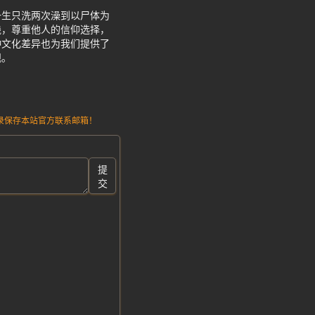
一生只洗两次澡到以尸体为
践，尊重他人的信仰选择，
种文化差异也为我们提供了
观。
请记录保存本站官方联系邮箱！
提
交