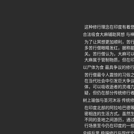
这种修行理念在印度有着
合法吸食大麻辅助冥想 与
为了让冥想更加顺利，苦行
多苦行僧眼睛发红，据称
关。苦行僧认为，大麻可
大麻属于管制物质，但在
以尸体为食 最具争议的修
苦行僧最令人震惊的习俗
在当代社会中引发巨大争
体，可以吸收逝者的灵魂
疑，但仍在部分传统修行
树上瑜伽与圣河沐浴 传统
在印度北部的阿拉哈巴德
密相连的生活方式。虽然
不同的圣地之间游历，通
行场景至今仍在印度的一
总结反思 极端修行与现代