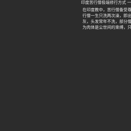
印度苦行僧极端修行方式 
在印度教中，苦行僧备受尊
行僧一生只洗两次澡，即
灰，头发常年不洗，部分僧
为肉体是尘世间的束缚，