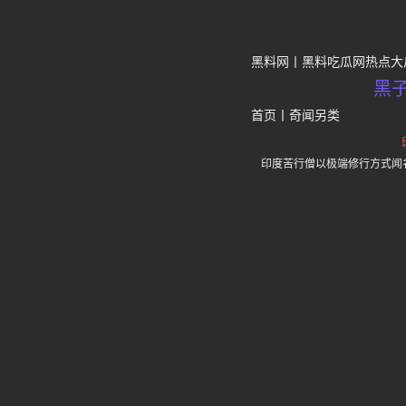
黑料网
黑料吃瓜网热点大
黑
首页
丨
奇闻另类
印度苦行僧以极端修行方式闻