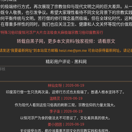
僧的极端修行方式，再次展现了宗教信仰与现代文明之间的巨大差异。从
中既令人敬畏，也引发争议。希望大家理性看待不同文化背景下的宗教实
如何平衡传统与文明。苦行僧的修行理念虽然极端，但在全球化时代，这
。在尊重多样性的同时，我们也应关注卫生、健康和人文关怀等现代价值
行特殊习俗
印度恒河浮尸大片
合法吸食大麻
极端宗教习俗
印度教苦行
转载自黑子网，更多本文资料/独家视频：请看原文
送“我要最新网址”到本站官方邮箱 heizi.me@pm.me 可自动获得最新网址。
精彩用户评论 - 黑料网
2026-06-19
林仙女呀
印度苦行僧一生只洗两次澡，这修行方式也太极端了，普通人根本坚持不了。
2026-06-19
温精灵
作为现代人看到这些习俗真的刷新三观，宗教信仰的力量太强大。
2026-06-19
李子柒
以恒河浮尸为食的做法太不可思议了，文化差异真的很大。
2026-06-19
姜小团团
无论接受与否，都应该尊重不同文化的宗教实践和多样性。