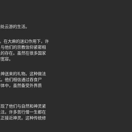
四处云游的生活。
流。在大麻的迷幻作用下，许
，与他们的宗教信仰紧密相
灵的存在。虽然在很多国家
的宽容。
是神送来的礼物。这种做法
式。他们相信通过吞食尸
群体中，虽然备受外界质
展现了他们与自然和神灵紧
关注。许多苦行僧一生都在
真正接近神灵。这种传统修