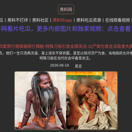
黑料网
瓜
黑料不打烊
黑料社区
黑料社app
黑料吃瓜资源
在线观看视频
子网看片吃瓜，更多内部图片和独家视频：点击查看
印度苦行僧极端修行揭秘-特殊习俗引发全球关注-以尸体为食合法吸食大
名，他们一生只洗两次澡、身上涂灰不穿衣服，甚至以恒河浮尸为食，当地政府允许
特殊习俗在当代社会中备受关注。
2026-06-19
吴言