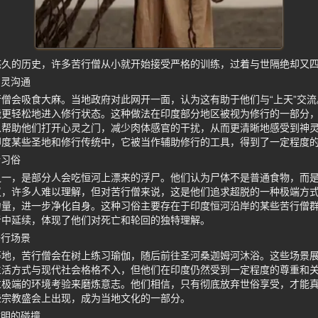
悠久的历史，许多苦行僧从小就开始接受严格的训练，过着与世隔绝却又
神灵沟通
僧会吸食大麻。当地政府对此网开一面，认为这有助于他们与“上天”交
能更轻松地进入修行状态。这种做法在印度部分地区被视为修行的一部分
以帮助他们打开心灵之门，减少肉体感官的干扰，从而更清晰地感受到神
印度某些圣地和修行传统中，它被当作辅助修行的工具，得到了一定程度
行习俗
之一，是部分人会吃恒河上漂来的浮尸。他们认为尸体不是普通食物，而
议，许多人难以理解，但对苦行僧来说，这是他们追求超脱的一种极端方
力量，进一步净化自身。这种习俗主要存在于印度恒河沿岸的某些苦行僧
者中延续，体现了他们对死亡和轮回的独特理解。
修行场景
等地，苦行僧会在树上练习瑜伽，随后前往圣河桑迦姆河沐浴。这些场景
生活方式与现代社会格格不入，但他们在印度仍然受到一定程度的尊重和
过极端的环境考验来磨炼意志。他们相信，只有彻底放弃世俗享受，才能
些宗教盛会上出现，成为当地文化的一部分。
文明的碰撞