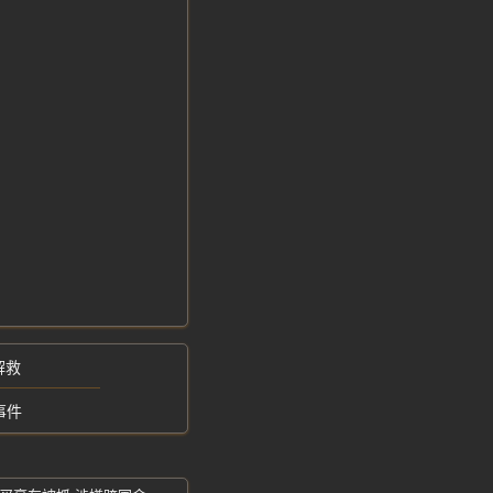
解救
事件