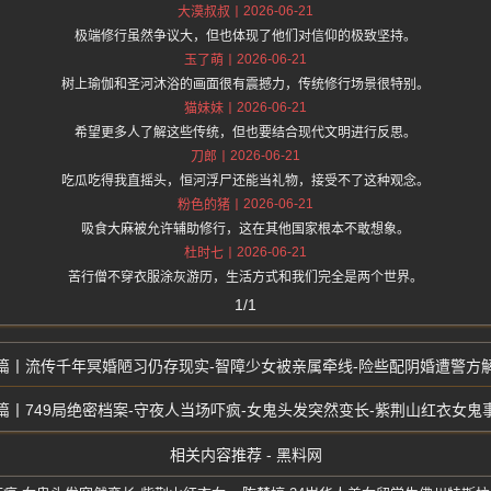
2026-06-21
大漠叔叔
极端修行虽然争议大，但也体现了他们对信仰的极致坚持。
2026-06-21
玉了萌
树上瑜伽和圣河沐浴的画面很有震撼力，传统修行场景很特别。
2026-06-21
猫妹妹
希望更多人了解这些传统，但也要结合现代文明进行反思。
2026-06-21
刀郎
吃瓜吃得我直摇头，恒河浮尸还能当礼物，接受不了这种观念。
2026-06-21
粉色的猪
吸食大麻被允许辅助修行，这在其他国家根本不敢想象。
2026-06-21
杜时七
苦行僧不穿衣服涂灰游历，生活方式和我们完全是两个世界。
1/1
流传千年冥婚陋习仍存现实-智障少女被亲属牵线-险些配阴婚遭警方
749局绝密档案-守夜人当场吓疯-女鬼头发突然变长-紫荆山红衣女鬼
相关内容推荐 - 黑料网