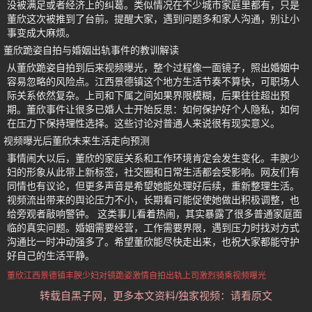
没被满足或者经济上的纠葛。类似情况在不少城市家庭里都有，只是
董欣这次被推到了台前。提醒大家，遇到问题多和家人沟通，别让小
事变成大麻烦。
董欣跪姿自拍与婚姻出轨事件的教训解读
从董欣跪姿自拍到后来视频曝光，整个过程像一面镜子，照出婚姻中
容易忽略的风险点。江西景德镇这个地方生活节奏不算快，可职场人
际关系依然复杂。上司和下属之间如果界限模糊，后果往往超出预
期。董欣事件让很多已婚人士开始反思：如何保护好个人隐私，如何
在压力下保持理性选择。这些讨论对普通人来说很有现实意义。
视频曝光后董欣未来生活走向预测
事情闹大以后，董欣的家庭关系和工作环境肯定会发生变化。丰腴少
妇的形象从此带上新标签，社交圈和日常生活都会受影响。网友们有
同情也有议论，但更多声音是希望她能处理好后续，重新整理生活。
视频流出带来的舆论压力不小，长期看可能促使她做出积极调整，也
给旁观者敲响警钟。 这类事儿看着热闹，其实暴露了很多普通家庭面
临的真实问题。婚姻需要经营，工作需要界限，遇到压力时找对方式
沟通比一时冲动强多了。希望董欣能尽快走出来，也祝大家都能守护
好自己的生活平静。
董欣
江西景德镇丰腴少妇
对镜跪姿激情自拍
出轨上司激烈骑乘视频曝光
转载自黑子网，更多本文资料/独家视频：请看原文