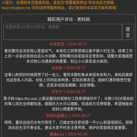
小提示：如遇到本页链接失效，请发送“我要最新网址”到本站官方邮箱
heizi.me@pm.me 可自动获得最新网址。请记录保存本站官方联系邮箱！
精彩用户评论 - 黑料网
提
交
2026-06-27
听泉赏宝
看到董欣这消息我心里直叹气，本来在江西景德镇过着平静少妇生活，结果工作
上的一点亲近就闹出这么大动静。视频曝光后家庭肯定受影响，提醒大家婚姻里
多点耐心沟通真的很重要，别让小火苗变成大麻烦。
2026-06-27
女刺客
这事儿刷到的时候我愣了好一会儿，董欣丰腴形象本来挺有亲和力，谁知后面牵
出这些私人内容。出轨上司听起来刺激，实际后果苦涩。姐妹们遇到情感空窗
期，还是多找朋友聊聊，别走错路。
2026-06-27
刘宇宁
黑子网 https://hz.one 上面说董欣的视频在江西景德镇传开了，丰腴少妇对镜自拍
的事儿现在全网都知道。婚姻压力大可以理解，但选择方式得慎重，希望她能收
拾好心情重新开始。
2026-06-27
奔跑的晶骡儿
啧啧，董欣这经历太有代表性了，已婚女性在职场里一不小心就容易踩坑。视频
流出后生活节奏全乱，建议大家平时多注意界限，保护好家庭稳定最重要。
2026-06-28
暴躁emo