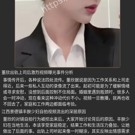
董欣出轨上司后激烈视频曝光事件分析
事情传开后，各种说法四处流传。董欣据说是因为工作关系和上司走
得近，后来一些私人互动的录像流了出来。起初可能是为了缓解情绪
或寻求安慰，没想到后面控制不住局面。婚姻里遇到瓶颈时，很多人
会一时冲动，现在看来这种冲动代价不小。视频一旦散播，就再也收
不回去了，家庭和工作两边都面临考验。
江西景德镇丰腴少妇自拍视频流出的深层原因
董欣的对镜自拍行为被挖出来后，大家开始讨论背后的原因。丰腴少
妇在当地生活，本该享受家庭稳定，结果工作和生活压力叠加，让她
做出了后面的事。出轨上司听起来像一时糊涂，其实反映出情感需求