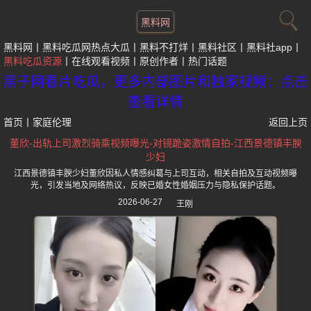
黑料网
黑料网
黑料吃瓜网热点大瓜
黑料不打烊
黑料社区
黑料社app
黑料吃瓜资源
在线观看视频
原创作者
热门话题
黑子网看片吃瓜，更多内部图片和独家视频：点击
查看详情
首页
丨
家庭伦理
返回上页
董欣-出轨上司激烈骑乘视频曝光-对镜跪姿激情自拍-江西景德镇丰腴
少妇
江西景德镇丰腴少妇董欣因私人情感纠葛与上司互动，相关自拍及互动视频曝
光，引发当地及网络热议，反映已婚女性婚姻压力与隐私保护话题。
2026-06-27
王刚