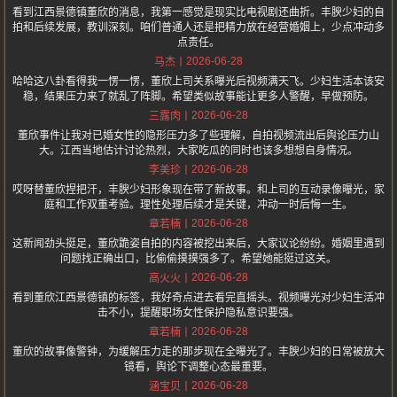
看到江西景德镇董欣的消息，我第一感觉是现实比电视剧还曲折。丰腴少妇的自
拍和后续发展，教训深刻。咱们普通人还是把精力放在经营婚姻上，少点冲动多
点责任。
2026-06-28
马杰
哈哈这八卦看得我一愣一愣，董欣上司关系曝光后视频满天飞。少妇生活本该安
稳，结果压力来了就乱了阵脚。希望类似故事能让更多人警醒，早做预防。
2026-06-28
三露肉
董欣事件让我对已婚女性的隐形压力多了些理解，自拍视频流出后舆论压力山
大。江西当地估计讨论热烈，大家吃瓜的同时也该多想想自身情况。
2026-06-28
李美珍
哎呀替董欣捏把汗，丰腴少妇形象现在带了新故事。和上司的互动录像曝光，家
庭和工作双重考验。理性处理后续才是关键，冲动一时后悔一生。
2026-06-28
章若楠
这新闻劲头挺足，董欣跪姿自拍的内容被挖出来后，大家议论纷纷。婚姻里遇到
问题找正确出口，比偷偷摸摸强多了。希望她能挺过这关。
2026-06-28
高火火
看到董欣江西景德镇的标签，我好奇点进去看完直摇头。视频曝光对少妇生活冲
击不小，提醒职场女性保护隐私意识要强。
2026-06-28
章若楠
董欣的故事像警钟，为缓解压力走的那步现在全曝光了。丰腴少妇的日常被放大
镜看，舆论下调整心态最重要。
2026-06-28
涵宝贝