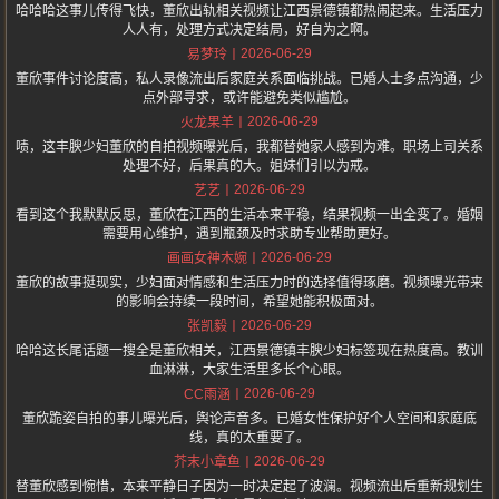
哈哈哈这事儿传得飞快，董欣出轨相关视频让江西景德镇都热闹起来。生活压力
人人有，处理方式决定结局，好自为之啊。
2026-06-29
易梦玲
董欣事件讨论度高，私人录像流出后家庭关系面临挑战。已婚人士多点沟通，少
点外部寻求，或许能避免类似尴尬。
2026-06-29
火龙果羊
啧，这丰腴少妇董欣的自拍视频曝光后，我都替她家人感到为难。职场上司关系
处理不好，后果真的大。姐妹们引以为戒。
2026-06-29
艺艺
看到这个我默默反思，董欣在江西的生活本来平稳，结果视频一出全变了。婚姻
需要用心维护，遇到瓶颈及时求助专业帮助更好。
2026-06-29
画画女神木婉
董欣的故事挺现实，少妇面对情感和生活压力时的选择值得琢磨。视频曝光带来
的影响会持续一段时间，希望她能积极面对。
2026-06-29
张凯毅
哈哈这长尾话题一搜全是董欣相关，江西景德镇丰腴少妇标签现在热度高。教训
血淋淋，大家生活里多长个心眼。
2026-06-29
CC雨涵
董欣跪姿自拍的事儿曝光后，舆论声音多。已婚女性保护好个人空间和家庭底
线，真的太重要了。
2026-06-29
芥末小章鱼
替董欣感到惋惜，本来平静日子因为一时决定起了波澜。视频流出后重新规划生