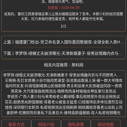
活，需要很大勇气，加油吧。
2026-06-29
刘思瑶
说真的，董欣江西景德镇这事儿让我对婚姻话题多了思考。丰腴少妇的经历提醒
大家，压力来临时理性最宝贵，祝所有人都能守住幸福。
1/1
福建厦门检出-世卫命名录入国际基因数据库-全球全新人类HLA等位基因
李梦琪-绿帽丈夫崩溃曝光-天津新婚妻子-穿黑丝情趣内衣与不同野男人激战
相关内容推荐 - 黑料网
李梦琪-绿帽丈夫崩溃曝光-天津新婚妻子-穿黑丝情趣内衣与不同野男人激战
王晓晓-乳钉女郎裹小浴巾独闯男澡堂-浴池激战直接上演-被一群大爷围攻
临时的女友-抖音短剧峨眉山民宿剧情-男主和加拿大女孩被迫同房一夜情
周奕亲-大尺度瑜伽视频流出-微胖肉肉身材瑜伽女神反差引发热议
李锐芳-广西人妻少妇与单男给老公戴绿帽-事后视频意外流出全网热议
花花-超绝黑丝颜值御姐-背着老公被金主猛宠-口技服侍后多体位激烈互动
煊煊-深圳银行女职员-私密视频流出全网刷屏-刚结婚就背着老公出轨上司
姜舒婷-优雅知性形象私下反差巨大-推特高颜值御姐-双人私密视频曝光
联系方式
网站介绍
隐私政策
网站地图