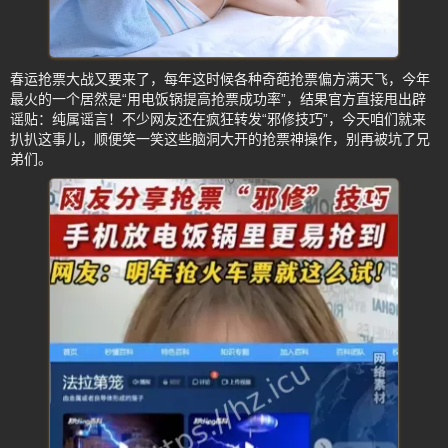
春运抢票大战又要来了，每年这时候各种奇葩抢票偏方满天飞，今年
最火的一个居然是“用电饭锅提高抢票成功率”，结果官方直接甩出辟
谣贴：纯属谣言！不少网友还在疯狂转发“邪修技巧”，今天咱们就来
扒扒这事儿，顺便笑一笑这些脑洞大开的抢票神操作，别再被坑了兄
弟们。