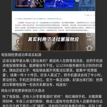
电饭锅抢票成功率谣言起源
这谣言最早是从哪儿冒出来的？据说有人在群里发消息，说把手机放
进电饭锅里保温，能屏蔽信号干扰，让12306服务器优先识别你的请
求。理由还挺玄乎：电饭锅金属外壳像法拉第笼，能集中“抢票能
量”。结果一传十十传百，好多人真试了，把手机塞进去炖了半小时，
票没抢到，手机还烫得发红。官方一看这动静，赶紧出来打脸：抢票
成功率跟电饭锅一毛钱关系都没有，纯迷信！
网友分享抢票邪修技巧大盘点
除了电饭锅，还有人分享更离谱的“邪修”：用红绳绑手机、对着屏幕
拜财神、半夜三点准时刷新、换成儿童账号抢票还有人说要把身份证
放在显示器下面压一压“镇邪”。这些技巧听起来像在修仙，实际上就