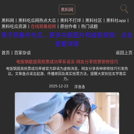
黑料网
黑料网
黑料吃瓜网热点大瓜
黑料不打烊
黑料社区
黑料社app
黑料吃瓜资源
在线观看视频
原创作者
热门话题
黑子网看片吃瓜，更多内部图片和独家视频：点击
查看详情
首页
丨
百家杂谈
返回上页
电饭锅能提高抢票成功率系谣言-网友分享抢票邪修技巧
电饭锅提高抢票成功率被官方辟谣为虚假消息，网友分享各种邪修技巧引发热
议。文章盘点谣言起源、传播原因及真实抢票方法，提醒大家别信玄学靠实
力。
2025-12-23
浮洛洛