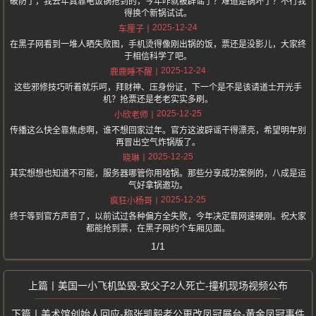
破防了，我去年真靠电饭锅抢到的，今年咋就被辟谣了？难道是锅坏了？不行我
得换个新锅试试。
2025-12-24
车厘子
在黑子网看到一堆人晒失败图，手机烫得像刚出锅的饭，票还是没影儿，大家终
于相信科学了吧。
2025-12-24
鹿鹿睡不醒
这些邪修技巧听着就乐呵，拜财神、压身份证，下一个是不是该请道士开光手
机？抢票还是老老实实多刷。
2025-12-25
小欣老师
传播这么快全靠焦虑啊，谁不想回家过年。官方这波辟谣干得漂亮，希望明年别
再冒出空气炸锅版了。
2025-12-25
晓琳
其实想想也知道不可能，服务器哪管你用啥锅。那些分享成功案例的，八成是运
气好拿锅邀功。
2025-12-25
疯狂小杨哥
终于等到官方声音了，以前试过各种偏方全失败，今年决定靠网速硬刚。祝大家
都能抢到票，在黑子网约个车厢见面。
1/1
美国一小飞机坠毁-致父子2人死亡-撞机现场视频公布
美术馆创始人回应-称张凯毅老公更改凤冠展台-黄金凤冠事件