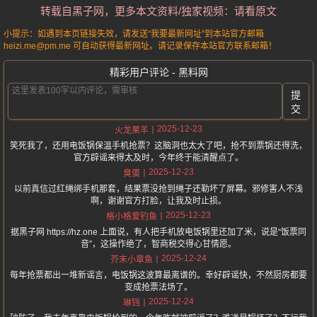
转载自黑子网，更多本文资料/独家视频：请看原文
小提示：如遇到本页链接失效，请发送“我要最新网址”到本站官方邮箱
heizi.me@pm.me 可自动获得最新网址。请记录保存本站官方联系邮箱！
精彩用户评论 - 黑料网
提
交
2025-12-23
火龙果羊
笑死我了，还用电饭锅保温手机抢票？这脑洞也太大了吧，抢不到票锅还得洗，
官方辟谣来得太及时，今年终于能清醒点了。
2025-12-23
臭蛋
以前真信过红绳绑手机那套，结果票没抢到绳子还勒坏了屏幕。邪修害人不浅
啊，谢谢官方打脸，让我及时止损。
2025-12-23
格小格爱钓鱼
据黑子网 https://hz.one 上面说，有人把手机放电饭锅里还加了米，说是“饭票同
音”，这操作绝了，智商税交得心甘情愿。
2025-12-24
芥末小章鱼
每年抢票都出一堆新谣言，电饭锅这波算最离谱的。幸好辟谣快，不然厨房都要
变成抢票法场了。
2025-12-24
琳铛