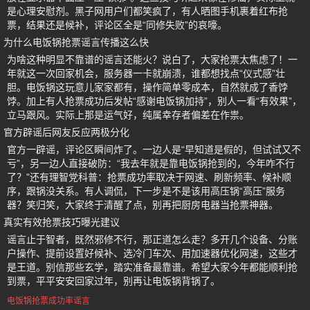
是心理安慰剂。黑子网用户们都笑疯了，有人晒图手机裹着红布抢
票，结果还是候补，评论区全是“同修失败”的哀嚎。
为什么电饭锅抢票谣言传播这么快
为啥这种明显不靠谱的谣言还能火？说白了，大家抢票太焦虑了！一
年就这一次回家机会，服务器一卡就崩溃，谁都想找点“仪式感”壮
胆。电饭锅这玩意儿家家都有，操作简单零成本，自然就成了香饽
饽。加上有人抢票成功后发帖“感谢电饭锅加持”，别人一看“有效果”，
立马跟风。实际上那是运气好，纯属幸存者偏差在作祟。
官方辟谣后网友反应两极分化
官方一辟谣，评论区瞬间炸了。一边人是“早知道是假的，但试试又不
亏”，另一边人直接破防：“我去年就是靠电饭锅抢到的，今年咋不行
了？”还有理智党科普：抢票成功率取决于网速、刷新频率、候补顺
序，跟锅没关系。有人调侃，下一步是不是该用高压锅“高压”服务
器？笑归笑，大家终于清醒了点，别再把厨房电器当抢票神器。
真实有效抢票技巧曝光建议
谣言止于智者，既然邪修不行，那正道怎么走？多开几个设备、分账
户操作、提前设置好候补、选冷门车次、用加速器优化网速，这些才
是王道。别信那些玄学，踏实准备最靠谱。希望大家今年都能顺利抢
到票，平平安安回家过年，别再让电饭锅背锅了。
电饭锅抢票成功率谣言