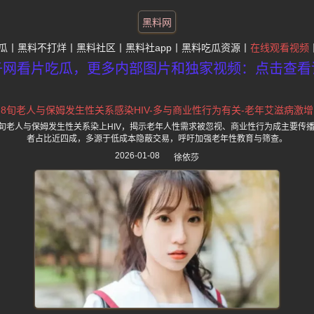
黑料网
瓜
黑料不打烊
黑料社区
黑料社app
黑料吃瓜资源
在线观看视频
子网看片吃瓜，更多内部图片和独家视频：点击查看
8旬老人与保姆发生性关系感染HIV-多与商业性行为有关-老年艾滋病激增
旬老人与保姆发生性关系染上HIV，揭示老年人性需求被忽视、商业性行为成主要传播
者占比近四成，多源于低成本隐蔽交易，呼吁加强老年性教育与筛查。
2026-01-08
徐依莎