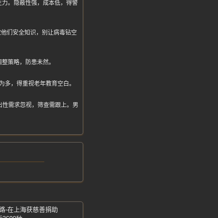
主力。隐蔽性强，成本低，得警
教他们安全知识，别让病毒钻空
调整策略，防患未然。
为多，得重视老年教育空白。
家指出性需求忽视，筛查需跟上。男
路-在上海获慈善捐助