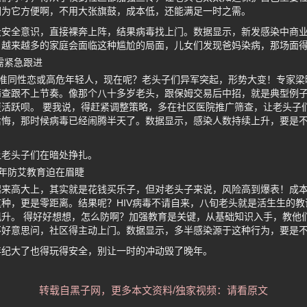
因为它方便啊，不用大张旗鼓，成本低，还能满足一时之需。
没安全意识，直接裸奔上阵，结果病毒找上门。数据显示，新发感染中商
，越来越多的家庭会面临这种尴尬的局面，儿女们发现爸妈染病，那场面
需紧急跟进
瞄准同性恋或高危年轻人，现在呢？老头子们异军突起，形势大变！专家
筛查跟不上节奏。像那个八十多岁老头，跟保姆交易后中招，就是典型例
活跃呗。 要我说，得赶紧调整策略，多在社区医院推广筛查，让老头子
后悔，那时候病毒已经闹腾半天了。数据显示，感染人数持续上升，要是
让老头子们在暗处挣扎。
年防艾教育迫在眉睫
起来高大上，其实就是花钱买乐子，但对老头子来说，风险高到爆表！成
种，更是零距离。结果呢？HIV病毒不请自来，八旬老头就是活生生的
升。 得好好想想，怎么防啊？加强教育是关键，从基础知识入手，教他
不好意思问，社区得主动上门。数据显示，多半感染源于这种行为，要是
年纪大了也得玩得安全，别让一时的冲动毁了晚年。
转载自黑子网，更多本文资料/独家视频：请看原文