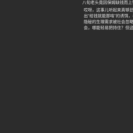
八旬老头竟因保姆缺钱而上钩
哎呀，这事儿听起来真够
出“给钱就能那啥”的诱饵
隐秘的生理需求被社会忽
会，哪能轻易把持住？但