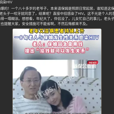
染HIV
劲爆的！一个八十多岁的老爷子，本来请保姆是照顾日常起居，谁知道这
，老头子一咬牙就同意了，结果呢？直接中招感染了HIV。这不光是个人
略得一塌糊涂。想想看，年纪大了，伴侣没了，儿女忙自己的事儿，老头
这也提醒大家，安全措施可不能省啊，不然后悔都来不及。