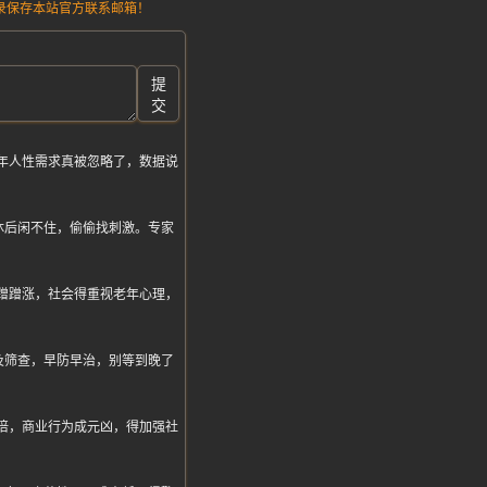
请记录保存本站官方联系邮箱！
提
交
年人性需求真被忽略了，数据说
。
休后闲不住，偷偷找刺激。专家
蹭蹭涨，社会得重视老年心理，
及筛查，早防早治，别等到晚了
倍，商业行为成元凶，得加强社