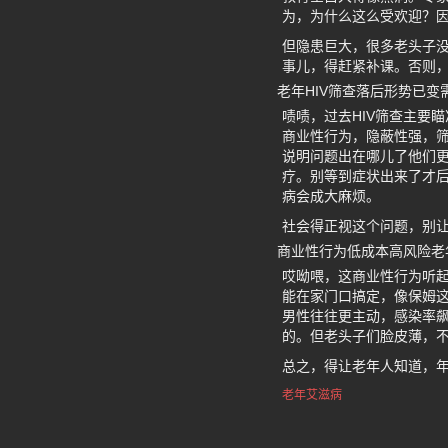
为，为什么这么受欢迎？
但隐患巨大，很多老头子
事儿，得赶紧补课。否则
老年HIV筛查落后形势已变
啧啧，过去HIV筛查主要
商业性行为，隐蔽性强，
说明问题出在哪儿了他们更
疗。别等到症状出来了才
病会成大麻烦。
社会得正视这个问题，别
商业性行为低成本高风险老
哎呦喂，这商业性行为听
能在家门口搞定，像保姆这
男性往往更主动，感染率飙
的。但老头子们脸皮薄，
总之，得让老年人知道，
老年艾滋病