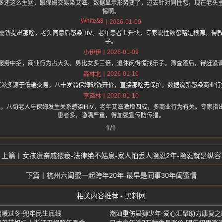
多还这么生猛，跟保姆交易染艾滋。数据显示形势变了，过去针对同性恋，现在老头
惕啊。
White&8
2026-01-09
需钱提出那啥，老头同意后感染HIV。老年患者上升快，专家说性欲忽略是根源。得
子。
2026-01-09
小伊伊
服务中招，商业行为占大头。男比女多三倍，退休闲得慌找乐子。筛查落后，得赶紧
2026-01-10
森林北
艾滋多源于低端交易。八十岁翁保姆缺钱开价，直接那啥无保护。数据说新感染商业行
2026-01-10
李泽林
.one 上面说，八旬老人与保姆发生关系感染HIV，老年艾滋激增四成，多商业行为有关。专
患者多，隐瞒严重，得加强宣传防传播。
1/1
女孩遭亲戚猥亵-法律绝不姑息-家人怕丢人隐忍2年-隐忍就是纵容
杭州六闺蜜一起跨年20年-最早是同事30年闺蜜情
相关内容推荐 - 黑料网
温暖过冬-兜牢民生底线
潮汕重伤舞狮少年-爱心汇聚助力康复之