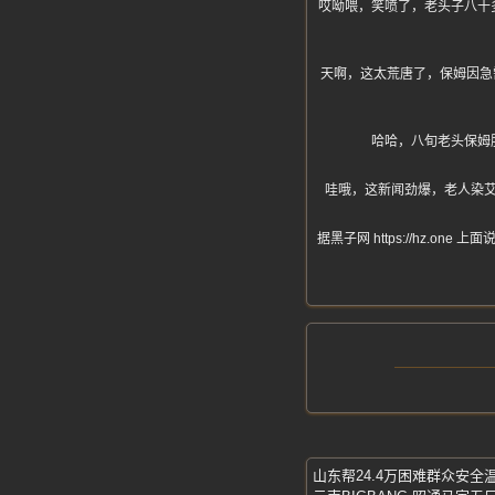
哎呦喂，笑喷了，老头子八十
天啊，这太荒唐了，保姆因急
哈哈，八旬老头保姆
哇哦，这新闻劲爆，老人染
据黑子网 https://hz
山东帮24.4万困难群众安全