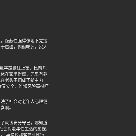
定，隐蔽性强得像地下党接
羞于启齿，偷偷吃药，家人
这数字蹭蹭往上窜，比前几
退休在家闲得慌，兜里有养
现在老头子们成了新主力
宜又安全，谁知风险高得吓
反映了社会对老年人心理健
节奏啊。
大了就该安分守己，哪知道
个社会对老年性生活的忽视，
。 再说说那些商业性行