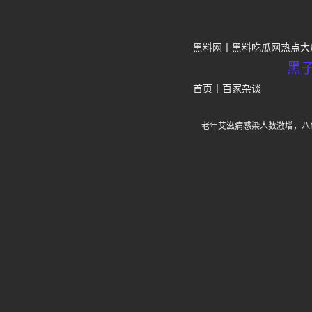
黑料网
黑料吃瓜网热点大
黑
首页
丨
百家杂谈
老年艾滋病感染人数激增，八