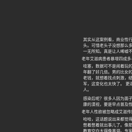
其实从这案例看，商业性
头。可惜老头子没想那么
一无所知。真是让人唏嘘
老年艾滋病患者暴增四成多
哇塞，数据可不是闹着玩的
年翻了好几倍。男的比女
老钱，就想着找点刺激，
军，这变化也太快了。 更
人。
感染后呢？很多人因为面
康的漠视，要是早点普及
老年人性欲被忽略成艾滋传
哈哈，这话题说出来都觉
憋着憋着就出事儿了。像那
教育空白大得像黑洞。专家