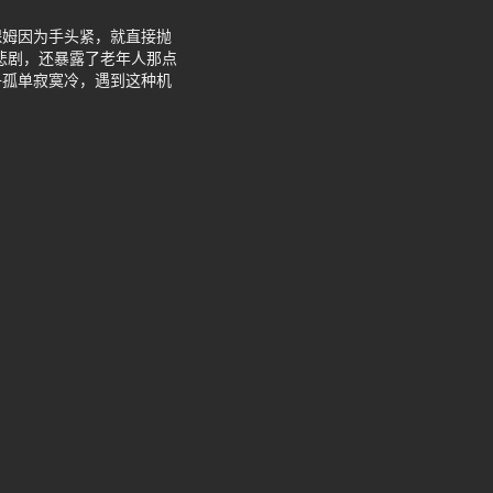
保姆因为手头紧，就直接抛
的悲剧，还暴露了老年人那点
子孤单寂寞冷，遇到这种机