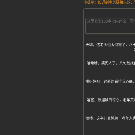
小提示：如遇到本页链接失效，请发
天哪，这老头也太倒霉了，八
哈哈哈，笑死人了，八旬翁找
哎呀妈呀，这新闻看得我心塞
哇塞，数据触目惊心，老年艾
啧啧，这事儿真尴尬，老年人