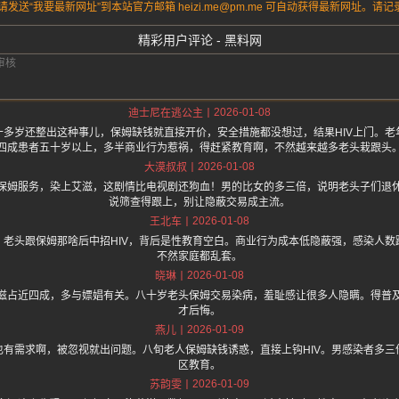
送“我要最新网址”到本站官方邮箱 heizi.me@pm.me 可自动获得最新网址。
精彩用户评论 - 黑料网
2026-01-08
迪士尼在逃公主
十多岁还整出这种事儿，保姆缺钱就直接开价，安全措施都没想过，结果HIV上门。老
四成患者五十岁以上，多半商业行为惹祸，得赶紧教育啊，不然越来越多老头栽跟头
2026-01-08
大漠叔叔
保姆服务，染上艾滋，这剧情比电视剧还狗血！男的比女的多三倍，说明老头子们退
说筛查得跟上，别让隐蔽交易成主流。
2026-01-08
王北车
，老头跟保姆那啥后中招HIV，背后是性教育空白。商业行为成本低隐蔽强，感染人数
不然家庭都乱套。
2026-01-08
晓琳
滋占近四成，多与嫖娼有关。八十岁老头保姆交易染病，羞耻感让很多人隐瞒。得普
才后悔。
2026-01-09
燕儿
也有需求啊，被忽视就出问题。八旬老人保姆缺钱诱惑，直接上钩HIV。男感染者多三
区教育。
2026-01-09
苏韵雯