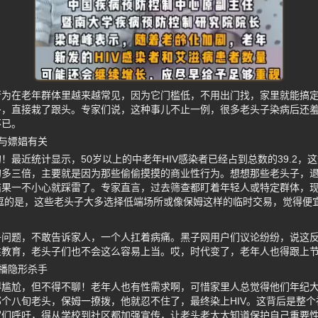
行为在老年群体里越来越常见，因为它门槛低，不用出门找，家里就能搞
多，直接栽了跟头。专家们说，这种事儿不止一例，很多老头子染病后还
不已。
与嫖娼有关
！最近统计显示，50岁以上的中老年HIV感染者已经占到总数的39.2，
的多三倍，主要就是因为那些偷偷摸摸的商业性行为。想想那些老头子，
结果一不小心就踩雷了。专家直言，过去筛查都盯着年轻人或特定群体，
逗的是，这些老头子大多选择低端场所或像保姆这样的临时交易，觉得便
子问题，不敢告诉家人，一个人扛着病痛。黑子网用户们议论纷纷，说这
性教育，老头子们也不会这么容易上当。哎，时代变了，老年人也得跟上
播隐形杀手
得尴尬，但不得不聊！老年人也有性需求啊，可惜家里人总觉得他们年纪
个八旬老头，保姆一撩拨，他就忍不住了，最终染上HIV。这背后是整
们呼吁，得从学校到社区都加强宣传，让老头老太太知道保护自己重要性