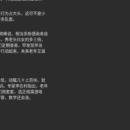
业行为占大头，这可不是小
得多乱套。
梁晓峰说，相当多新感染来自
子。男老头比女的多三倍，
们定期查查，早发现早治
不行动起来，未来老年艾滋
本低，动辄几十上百块，就
教训。专家李在村指出，老年
们用套套，选正规渠道啥
不管，数字还会涨。