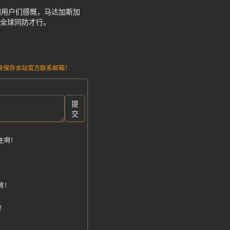
网用户们感慨，马达加斯加
，全球同防才行。
请记录保存本站官方联系邮箱！
提
交
生啊！
！
疼！
！