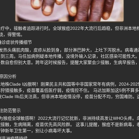
疗中，接触者追踪进行时。全球猴痘2022年大流行后趋稳，但非洲本地
烧，得警惕。
确诊症状传播细节
者发热头痛肌肉酸，皮疹从脸到身，部分淋巴肿大，上吐下泻脱水。病毒通
到三周。马任加病例疑本地传播，没境外输入记录，社区感染可能性大。
多数自愈但别大意。跨年这时候报告，提醒大家聚会少接触，生病早报告
原因分析
株Clade I凶狠啊！刚果民主共和国等中非国家常年有病例，2024-20
狩猎接触多，疫苗覆盖低医疗弱，疫情控不住。 马达加斯加这5例不算
发Clade IIb后关注高，但非洲本地疫情没停，疫苗分配不均，穷国难防
注防范警示
为猴痘全球敏感啊！2022大流行记忆犹新，非洲持续高发让WHO头疼。
接触，生病隔离，疫苗优先高风险群。 这事儿提醒，猴痘不是新病毒，
警钟新年卫生第一，别让小病毒坏大事。
例非洲疫情持续