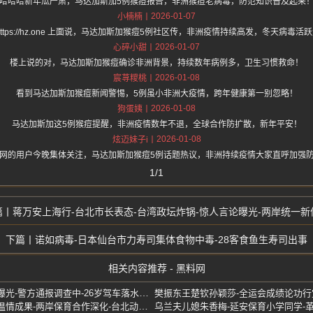
哈哈哈新年瓜严肃，马达加斯加5例猴痘报告，非洲猴痘老病毒，防范知识普及起来
2026-01-07
小楠楠
https://hz.one 上面说，马达加斯加猴痘5例社区传，非洲疫情持续高发，冬天病毒活
2026-01-07
心碎小甜
楼上说的对，马达加斯加猴痘确诊非洲背景，持续数年病例多，卫生习惯救命！
2026-01-08
宸荨糭桃
看到马达加斯加猴痘新闻警惕，5例虽小非洲大疫情，跨年健康第一别忽略！
2026-01-08
狗蛋姨
马达加斯加这5例猴痘提醒，非洲疫情数年不退，全球合作防扩散，新年平安！
2026-01-08
炫迈妹子i
网的用户今晚集体关注，马达加斯加猴痘5例话题热议，非洲持续疫情大家直呼加强
1/1
蒋万安上海行-台北市长表态-台湾政坛炸锅-惊人言论曝光-两岸统一新
诺如病毒-日本仙台市力寿司集体食物中毒-28客食鱼生寿司出事
相关内容推荐 - 黑料网
湖北天门女子-新车坠河悲剧曝光-警方通报调查中-26岁驾车落水身亡
上海赠两只小熊猫-双城论坛温情成果-两岸保育合作深化-台北动物园新成员