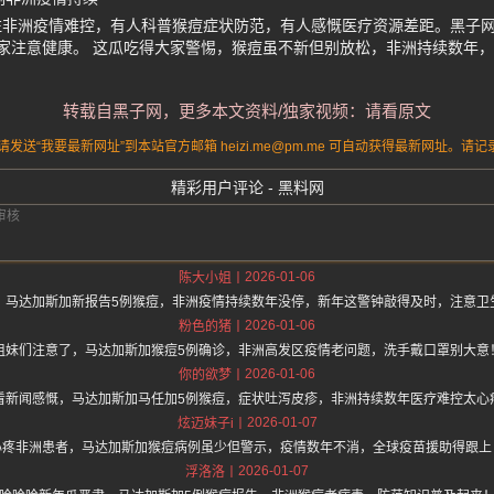
注非洲疫情难控，有人科普猴痘症状防范，有人感慨医疗资源差距。黑子
家注意健康。 这瓜吃得大家警惕，猴痘虽不新但别放松，非洲持续数年
转载自黑子网，更多本文资料/独家视频：请看原文
送“我要最新网址”到本站官方邮箱 heizi.me@pm.me 可自动获得最新网址。
精彩用户评论 - 黑料网
2026-01-06
陈大小姐
，马达加斯加新报告5例猴痘，非洲疫情持续数年没停，新年这警钟敲得及时，注意卫
2026-01-06
粉色的猪
姐妹们注意了，马达加斯加猴痘5例确诊，非洲高发区疫情老问题，洗手戴口罩别大意
2026-01-06
你的欲梦
看新闻感慨，马达加斯加马任加5例猴痘，症状吐泻皮疹，非洲持续数年医疗难控太心
2026-01-07
炫迈妹子i
心疼非洲患者，马达加斯加猴痘病例虽少但警示，疫情数年不消，全球疫苗援助得跟上
2026-01-07
浮洛洛