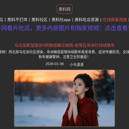
黑料网
瓜
黑料不打烊
黑料社区
黑料社app
黑料吃瓜资源
在线观看视频
子网看片吃瓜，更多内部图片和独家视频：点击查看
马达加斯加报告5例猴痘确诊病例-疫情在非洲已持续数年
病例！西北部马任加社区感染，非洲猴痘疫情持续数年高发背景、症状传播防范、全
新年健康警钟，注意卫生防猴痘！
2026-01-06
小马漫漫