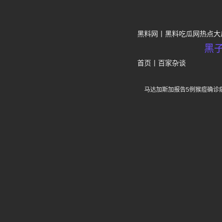
黑料网
黑料吃瓜网热点大
黑
首页
丨
百家杂谈
马达加斯加报告5例猴痘确诊