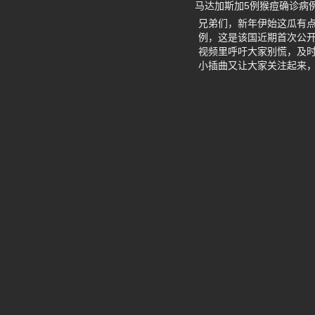
马达加斯加5例猴痘确诊病
兄弟们，新年伊始这瓜有点
例，这是该国近期首次公
视频里呼吁大家别慌，及
小插曲又让大家关注起来，