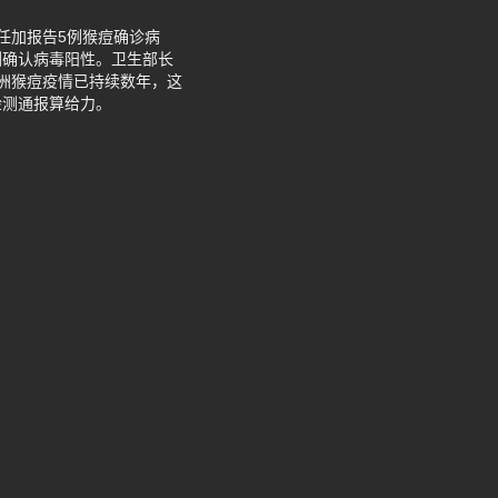
马任加报告5例猴痘确诊病
测确认病毒阳性。卫生部长
洲猴痘疫情已持续数年，这
检测通报算给力。