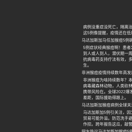
病例没重症没死亡，隔离治
这5例像提醒，疫情还在低
马达加斯加马任加猴痘5例
5例症状经典猴痘啊！患
到人或人到人，潜伏期一周
抗病毒药支持疗法有效，
生。
非洲猴痘疫情持续数年高发
非洲猴痘为啥持续数年？本地
病毒藏森林动物，人类砍林
携带风险在。全球2022爆
差距，国际援助得跟上。
马达加斯加猴痘病例全球关
马达加斯加5例引关注，因
贸易可能外溢。防范洗手避
作控。跨年报告这瓜，敲
网友热议马达加斯加猴痘5