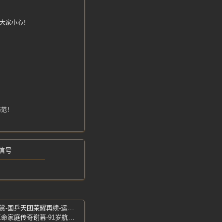
！
跃大家小心！
防范！
信号
樊振东王楚钦孙颖莎-全运会成绩论功行赏-国乒天团荣耀再续-运动健将称号加冕
乌兰夫儿媳朱香梅-延安保育小学同学-革命家庭传奇谢幕-91岁航天前辈逝世