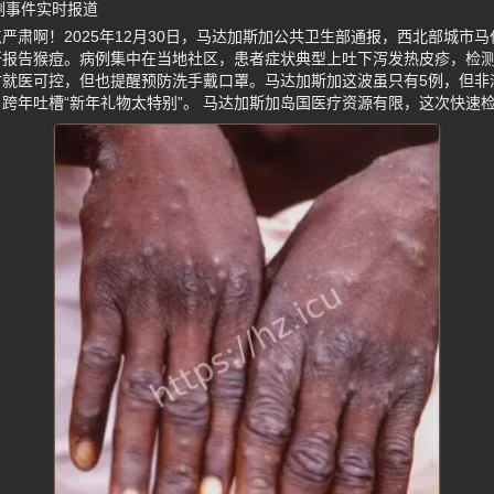
例事件实时报道
严肃啊！2025年12月30日，马达加斯加公共卫生部通报，西北部城市
开报告猴痘。病例集中在当地社区，患者症状典型上吐下泻发热皮疹，检
时就医可控，但也提醒预防洗手戴口罩。马达加斯加这波虽只有5例，但非
跨年吐槽“新年礼物太特别”。 马达加斯加岛国医疗资源有限，这次快速