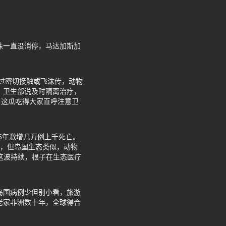
株一直没消停，马达加斯加
过密切接触或飞沫传，动物
 卫生部说及时隔离治疗，
，这瓜吃得大家直呼注意卫
25年激增几万例上千死亡。
多，但岛国生态类似，动物
。这波持续，根子在生态医疗
岛国病例少但别小看，旅游
老家非洲数十年，全球得合