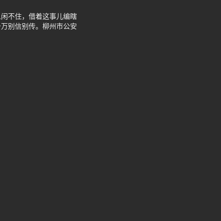
人闲不住，借着这事儿编瞎
千万别信别传。柳州市公安