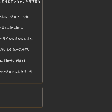
提醒大家多看官方发布，别随便转发
点心眼，谣言止于智者。
上睡不着觉瞎担心。
不是想咋说就咋说的地方。
科学，做好防范最重要。
朋友们保重，谣言别
别让谣言把人心搅得更乱