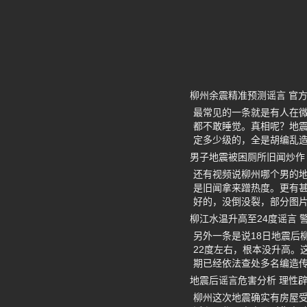
柳州余震精准预测谣言 官
最常见的一条就是有人在微
都不敢睡觉。真相呢？地
定多少级的，全是胡编乱
男子地震被困厕所旧闻炒作 
还有视频说柳州哪个男的地
是旧闻拿来蹭热度。更有
好的，没倒没裂，部分图片
柳江水温升高至24度谣言 
另外一条是说18日地震后
22度左右，根本没升高。
期已经依法查处多名编造
地震后谣言危害分析 理性
柳州这次地震确实有房屋