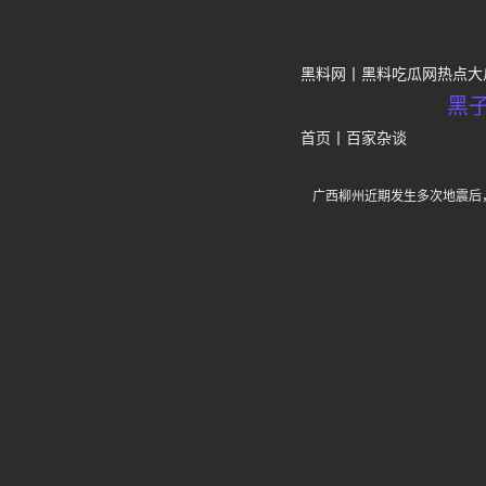
黑料网
黑料吃瓜网热点大
黑
首页
丨
百家杂谈
广西柳州近期发生多次地震后