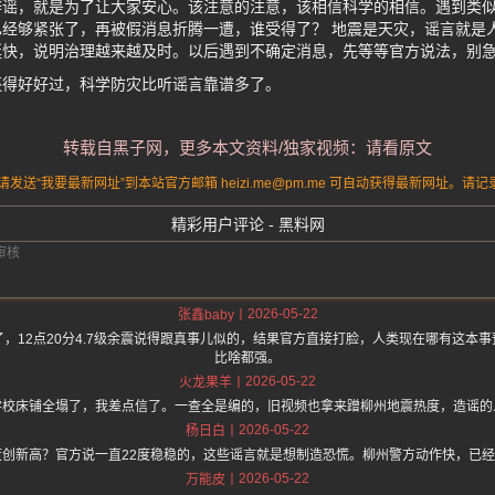
辟谣，就是为了让大家安心。该注意的注意，该相信科学的相信。遇到类
经够紧张了，再被假消息折腾一遭，谁受得了？ 地震是天灾，谣言就是
挺快，说明治理越来越及时。以后遇到不确定消息，先等等官方说法，别
还得好好过，科学防灾比听谣言靠谱多了。
转载自黑子网，更多本文资料/独家视频：请看原文
送“我要最新网址”到本站官方邮箱 heizi.me@pm.me 可自动获得最新网址。
精彩用户评论 - 黑料网
2026-05-22
张鑫baby
，12点20分4.7级余震说得跟真事儿似的，结果官方直接打脸，人类现在哪有这本
比啥都强。
2026-05-22
火龙果羊
说学校床铺全塌了，我差点信了。一查全是编的，旧视频也拿来蹭柳州地震热度，造谣的
2026-05-22
杨日白
度创新高？官方说一直22度稳稳的，这些谣言就是想制造恐慌。柳州警方动作快，已
2026-05-22
万能皮