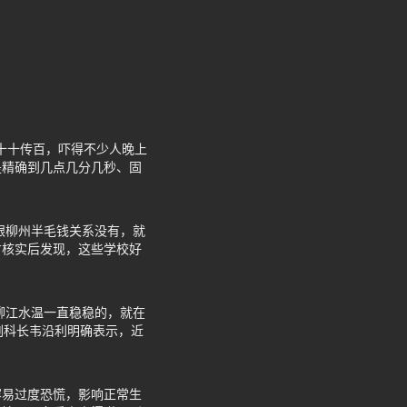
传十十传百，吓得不少人晚上
是精确到几点几分几秒、固
跟柳州半毛钱关系没有，就
方核实后发现，这些学校好
柳江水温一直稳稳的，就在
副科长韦沿利明确表示，近
容易过度恐慌，影响正常生