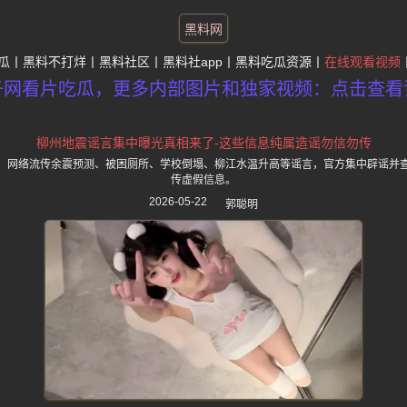
黑料网
瓜
黑料不打烊
黑料社区
黑料社app
黑料吃瓜资源
在线观看视频
子网看片吃瓜，更多内部图片和独家视频：点击查看
柳州地震谣言集中曝光真相来了-这些信息纯属造谣勿信勿传
，网络流传余震预测、被困厕所、学校倒塌、柳江水温升高等谣言，官方集中辟谣并
传虚假信息。
2026-05-22
郭聪明