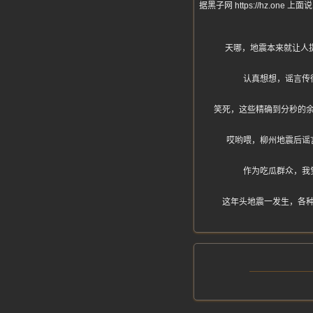
据黑子网 https://hz
天哪，地震本来就让人
认真想想，谣言传
笑死，这些精确到分秒的
哎哟喂，柳州地震后谣
作为吃瓜群众，我
这年头地震一发生，各