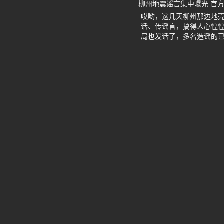
柳州地震谣言集中曝光 官
哎哟，这几天柳州那边地
话、传谣言，搞得人心惶
局也发话了，多名造谣的