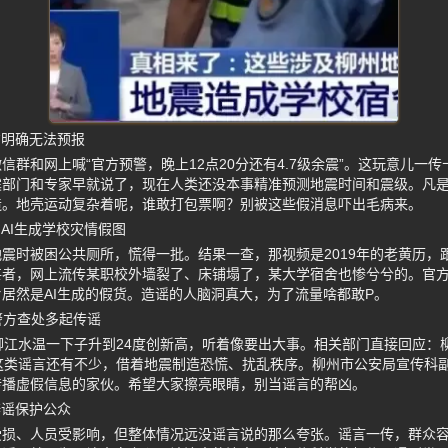
方明确无法预报
信群和网上喊“官方预警，晚上12点20分还有4.7级余震”。这玩意儿一
震部门和专家早就说了，现在人类还没本事精准预测地震时间和震级。凡
造。地壳运动复杂着呢，谁敢打包票啊？别被这些假消息吓出毛病来。
AI生成学校灾情假图
震时被困公共厕所，慌得一批。结果一查，那视频是2019年的老黄历，
甚者，网上流传某职校外墙裂了、床铺塌了，某大学宿舍也惨兮兮的。官
居然是AI生成的假货。造谣的人脑洞真大，为了流量啥都敢P。
警方查处多起传谣
柳江水温一下子升到24度创新高，听着像要出大事。相关部门直接回应：
这类谣言还有不少，借着地震制造恐慌、扰乱秩序。柳州市公安局宣传科
传播虚假信息的家伙。希望大家擦亮眼睛，别当谣言的帮凶。
辟谣保护公众
受损、人员受影响，但整体情况远没谣言说的那么夸张。谣言一传，群众