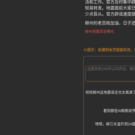
活和工作。官方及时集中
轻易转发。地震面前大家已
少点盲从。官方辟谣速度
柳州的老百姓加油，日子
柳州地震谣言曝光
小提示：如遇到本页链接失效，请发
哈哈柳州这地震谣言也太离谱了
看到那些AI假图
啧啧，柳江水温升到24