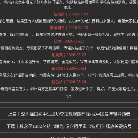
.one 上面说，柳州这次集中曝光了好几条热门谣言，包括精准余震预警和学校灾情假消息。
添乱。
2026-05-23
一枝南南
提心吊胆，结果还有人编被困厕所的视频，2019年的老东西翻出来骗人。希望大家长
2026-05-23
傲寒同学
得快，辟谣也得跟上。柳州官方这次做得不错，把假消息一条条拆穿，省得老百姓晚
2026-05-23
晓琳
余震预报也敢发，专家都说了不可能嘛。传谣的被抓了几个，以后谁还敢随便编？网络
2026-05-23
谢美天
言满天飞，什么水温升高、学校塌方，全是假的。官方辟谣来得及时，大家还是相信
2026-05-24
费启鸣
觉得这次辟谣挺及时的。地震灾情已经够让人揪心了，别再让假消息雪上加霜。柳州
2026-05-24
聂傲娇
种奇葩谣言就冒头。柳州官方直接集中打假，警方也出手了，挺好。希望大家理性点，
1/1
深圳福田初中生成功登顶珠穆朗玛峰-成中国最年轻登顶者
段永平1380亿持仓曝光-清仓阿里重仓特斯拉-释放关键信号