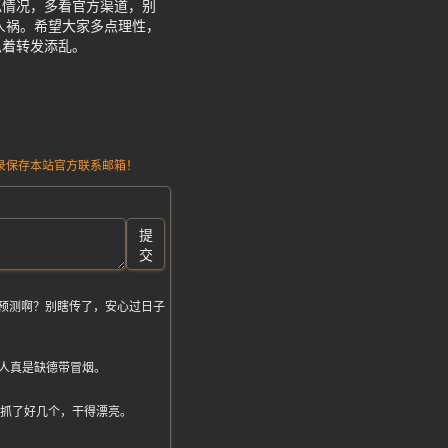
似情况，多看官方渠道，别
人祸。希望大家多点理性，
急着转发添乱。
请记录保存本站官方联系邮箱！
提
交
事预测啊？别瞎传了，安心过日子
人真是缺德带冒烟。
经抓了好几个，干得漂亮。