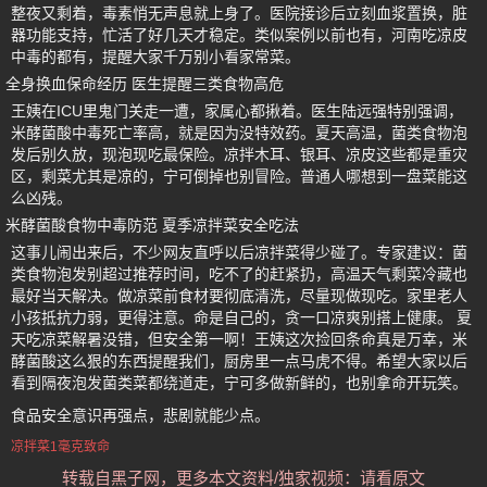
整夜又剩着，毒素悄无声息就上身了。医院接诊后立刻血浆置换，脏
器功能支持，忙活了好几天才稳定。类似案例以前也有，河南吃凉皮
中毒的都有，提醒大家千万别小看家常菜。
全身换血保命经历 医生提醒三类食物高危
王姨在ICU里鬼门关走一遭，家属心都揪着。医生陆远强特别强调，
米酵菌酸中毒死亡率高，就是因为没特效药。夏天高温，菌类食物泡
发后别久放，现泡现吃最保险。凉拌木耳、银耳、凉皮这些都是重灾
区，剩菜尤其是凉的，宁可倒掉也别冒险。普通人哪想到一盘菜能这
么凶残。
米酵菌酸食物中毒防范 夏季凉拌菜安全吃法
这事儿闹出来后，不少网友直呼以后凉拌菜得少碰了。专家建议：菌
类食物泡发别超过推荐时间，吃不了的赶紧扔，高温天气剩菜冷藏也
最好当天解决。做凉菜前食材要彻底清洗，尽量现做现吃。家里老人
小孩抵抗力弱，更得注意。命是自己的，贪一口凉爽别搭上健康。 夏
天吃凉菜解暑没错，但安全第一啊！王姨这次捡回条命真是万幸，米
酵菌酸这么狠的东西提醒我们，厨房里一点马虎不得。希望大家以后
看到隔夜泡发菌类菜都绕道走，宁可多做新鲜的，也别拿命开玩笑。
食品安全意识再强点，悲剧就能少点。
凉拌菜1毫克致命
转载自黑子网，更多本文资料/独家视频：请看原文