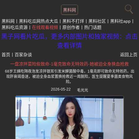
黑料网
黑料网
黑料吃瓜网热点大瓜
黑料不打烊
黑料社区
黑料社app
黑料吃瓜资源
在线观看视频
原创作者
热门话题
黑子网看片吃瓜，更多内部图片和独家视频：点击
查看详情
首页
丨
百家杂谈
返回上页
一盘凉拌菜险些致命-1毫克致命无特效药-她被迫全身换血抢救
68岁王姨吃隔夜泡发凉拌银耳引发米酵菌酸中毒，1毫克即可致命无特效药，出
现肝衰竭昏迷，被迫全身血浆置换抢救近一周脱险，医生提醒夏季菌类食物风
险。
2026-05-22
毛光光