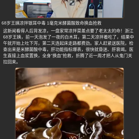
68岁王姨凉拌银耳中毒 1毫克米酵菌酸致命换血抢救
这新闻看得人后背发凉，一盘家常凉拌菜差点要了老太太的命！浙江
68岁王姨，前一天泡发了一夜的白木耳，第二天凉拌着吃了，结果中
午就开始上吐下泻，第二天连起床走路都费劲。家人赶紧送医院，检
查出来是米酵菌酸中毒，肝功能指标爆表，很快就昏迷、肝衰竭。医
生直接上血浆置换，全身“换血”抢救，折腾了近一周才把人从鬼门关
拉回来。