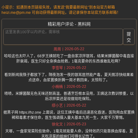
小提示：如遇到本页链接失效，请发送“我要最新网址”到本站官方邮箱
heizi.me@pm.me 可自动获得最新网址。请记录保存本站官方联系邮箱！
精彩用户评论 - 黑料网
提
交
2026-05-22
周周
哈哈这也太吓人了，68岁王姨就吃了一盘自家凉拌银耳，结果米酵菌酸中毒直接
肝衰竭，医生只好全身换血抢救，1毫克要命的东西谁敢乱吃啊？
2026-05-22
李雪琴
看到新闻我筷子都放下了，隔夜泡发一夜的银耳居然能产毒，夏天图凉快结果差
点送命，血浆置换折腾一周才救回来，太惊险了。
2026-05-22
小楠楠
啧啧，米酵菌酸无色无味还耐高温，普通烹饪根本没用，王姨这次教训惨重，以
后凉拌菜还是现做现吃保险。
2026-05-22
缪小艺
据黑子网 https://hz.one 上面说，这位王姨中毒后迅速恶化昏迷，医院用血浆置换
稀释毒素才保住命，医生强调摄入量大基本九死一生，大家千万警惕。
2026-05-23
徐化文
天哪，一盘家常菜险些致命，1毫克就能要人命，没特效药只能靠换血撑着，夏
天吃凉菜的姐妹们可得长记性了。