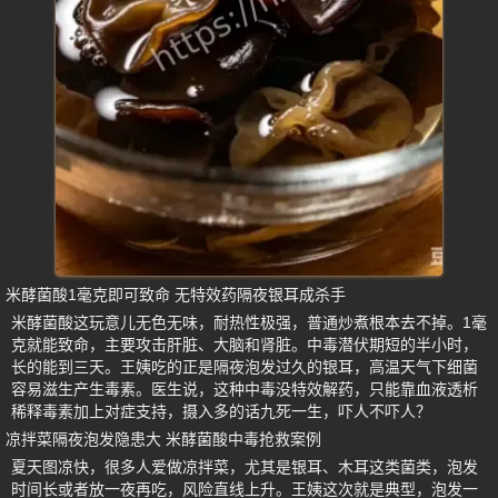
米酵菌酸1毫克即可致命 无特效药隔夜银耳成杀手
米酵菌酸这玩意儿无色无味，耐热性极强，普通炒煮根本去不掉。1毫
克就能致命，主要攻击肝脏、大脑和肾脏。中毒潜伏期短的半小时，
长的能到三天。王姨吃的正是隔夜泡发过久的银耳，高温天气下细菌
容易滋生产生毒素。医生说，这种中毒没特效解药，只能靠血液透析
稀释毒素加上对症支持，摄入多的话九死一生，吓人不吓人？
凉拌菜隔夜泡发隐患大 米酵菌酸中毒抢救案例
夏天图凉快，很多人爱做凉拌菜，尤其是银耳、木耳这类菌类，泡发
时间长或者放一夜再吃，风险直线上升。王姨这次就是典型，泡发一