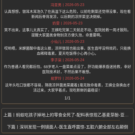
2026-05-23
冯亚男
认真想想，银耳木耳泡久了在高温下这么危险，以前吃剩菜还觉得没事，现在看
新闻后脊背发凉，以后剩的凉拌菜坚决倒掉。
2026-05-23
奶雯
笑不出来，这事儿太真实了，王姨吃完第二天就走不动，医院抢救一周才脱险。
提醒大家菌类食物别贪方便久泡，命重要啊。
2026-05-23
小仙儿
哎哟喂，米酵菌酸中毒这么狠，凉拌银耳也能出事，医生直呼没特效药，只能换
血稀释毒素，夏天吃饭得小心再小心。
2026-05-24
李子柒
作为普通人看完都后怕，68岁老人一盘菜差点没了，肝功能爆表昏迷抢救，幸好
医院技术好，不然后果不敢想。
2026-05-24
易梦玲
这年头吃口饭都不容易，隔夜凉拌菌类菜藏着1毫克致命毒素，王姨全身换血才
活过来，大家学着点，现吃新鲜的最稳妥！
1/1
蚂蚁吃孩子掉地上的零食全死了-配料表惊现乙基麦芽酚-亚硝酸钠
深圳发现一例镜面人-医生直呼震惊-五脏六腑全部左右颠倒