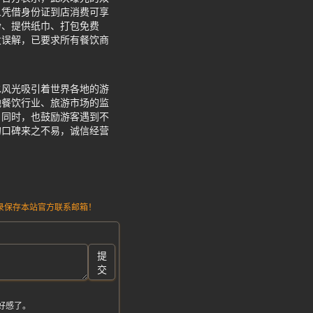
人凭借身份证到店消费可享
粉、提供纸巾、打包免费
发误解，已要求所有餐饮商
水风光吸引着世界各地的游
地餐饮行业、旅游市场的监
。同时，也鼓励游客遇到不
的口碑来之不易，诚信经营
请记录保存本站官方联系邮箱！
提
交
好感了。