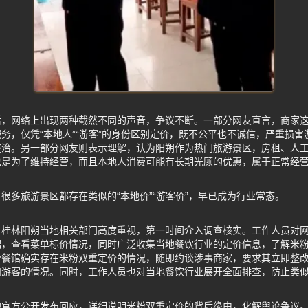
后，网络上出现两种截然不同的声音，争议不断。一部分网友直言，商家
务，仅凭“本地人”“游客”的身份区别定价，既不公平也不诚信，严重损
整治。另一部分网友则表示理解，认为阳朔作为热门旅游景区，房租、人
也是为了维持经营，而且本地人消费可能有长期光顾的优惠，属于正常经
很多旅游景区都存在类似的“本地价”“游客价”，早已成为行业常态。
，桂林阳朔当地相关部门高度重视，第一时间介入调查核实。工作人员对
据，查看菜单标价情况，同时广泛收集当地餐饮行业的定价信息，了解米
分餐馆确实存在米粉双重定价的情况，随即约谈涉事商家，要求其立即整
和游客的情况。同时，工作人员也对当地餐饮行业展开全面排查，防止类
地官方公开发布回应，详细说明米粉双重定价的背后缘由，化解舆论争议