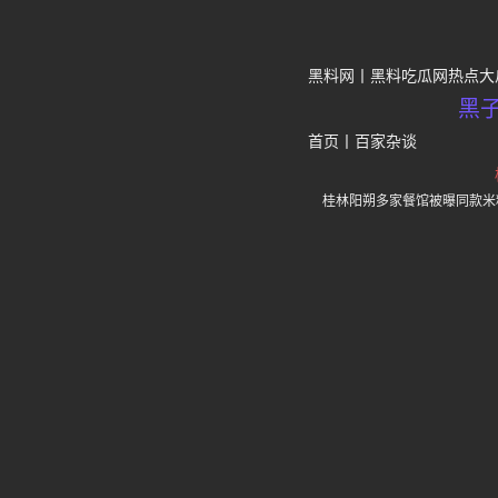
黑料网
黑料吃瓜网热点大
黑
首页
丨
百家杂谈
桂林阳朔多家餐馆被曝同款米