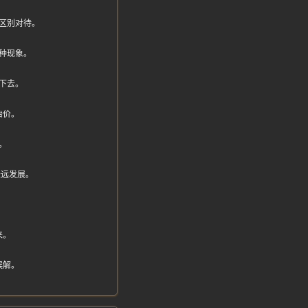
区别对待。
种现象。
下去。
抬价。
。
长远发展。
。
来。
误解。