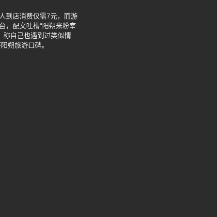
人到店消费仅需7元，而游
台，配文吐槽“阳朔米粉宰
，称自己也遇到过类似情
坏阳朔旅游口碑。