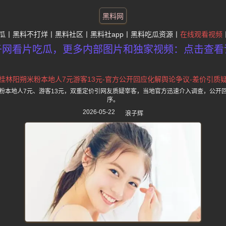
黑料网
瓜
黑料不打烊
黑料社区
黑料社app
黑料吃瓜资源
在线观看视频
子网看片吃瓜，更多内部图片和独家视频：点击查看
桂林阳朔米粉本地人7元游客13元-官方公开回应化解舆论争议-差价引质
粉本地人7元、游客13元，双重定价引网友质疑宰客，当地官方迅速介入调查，公开
序。
2026-05-22
浪子辉