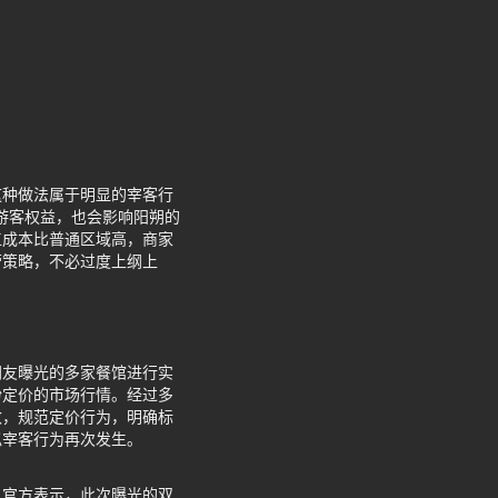
这种做法属于明显的宰客行
害游客权益，也会影响阳朔的
工成本比普通区域高，商家
营策略，不必过度上纲上
网友曝光的多家餐馆进行实
粉定价的市场行情。经过多
改，规范定价行为，明确标
似宰客行为再次发生。
。官方表示，此次曝光的双