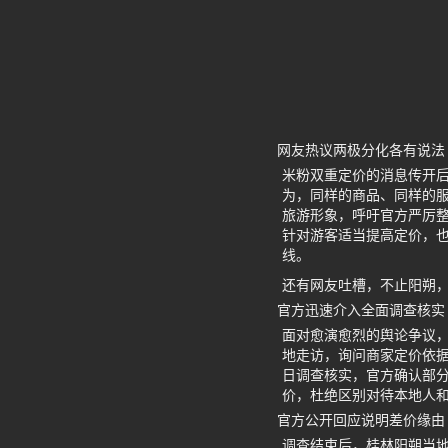
网友热议两极分化各有说法
米粉双重定价的消息传开
为，同样的商品、同样的服
旅游形象，呼吁官方严厉
针对游客适当提高定价，
线。
还有网友吐槽，不止阳朔，
官方迅速介入全面调查核实
面对愈演愈烈的舆论争议
地走访，询问商家定价依
日调查核实，官方确认部
价，杜绝区别对待本地人
官方公开回应说明差价缘由
调查结束后，桂林阳朔当