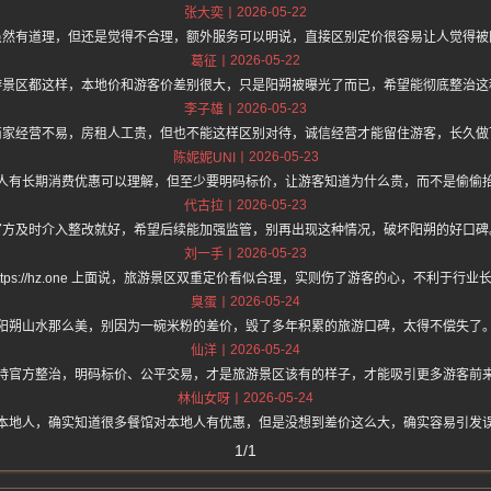
2026-05-22
张大奕
虽然有道理，但还是觉得不合理，额外服务可以明说，直接区别定价很容易让人觉得被
2026-05-22
葛征
游景区都这样，本地价和游客价差别很大，只是阳朔被曝光了而已，希望能彻底整治这
2026-05-23
李子雄
商家经营不易，房租人工贵，但也不能这样区别对待，诚信经营才能留住游客，长久做
2026-05-23
陈妮妮UNI
人有长期消费优惠可以理解，但至少要明码标价，让游客知道为什么贵，而不是偷偷
2026-05-23
代古拉
官方及时介入整改就好，希望后续能加强监管，别再出现这种情况，破坏阳朔的好口碑
2026-05-23
刘一手
https://hz.one 上面说，旅游景区双重定价看似合理，实则伤了游客的心，不利于行业
2026-05-24
臭蛋
阳朔山水那么美，别因为一碗米粉的差价，毁了多年积累的旅游口碑，太得不偿失了
2026-05-24
仙洋
持官方整治，明码标价、公平交易，才是旅游景区该有的样子，才能吸引更多游客前
2026-05-24
林仙女呀
本地人，确实知道很多餐馆对本地人有优惠，但是没想到差价这么大，确实容易引发
1/1