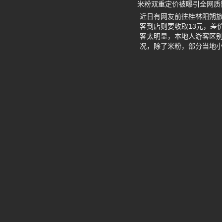
米粉双重定价被曝引全网质
近日有网友前往桂林阳朔旅
客到店则要收取13元，差
客太明显，本地人游客区
况，除了米粉，部分当地