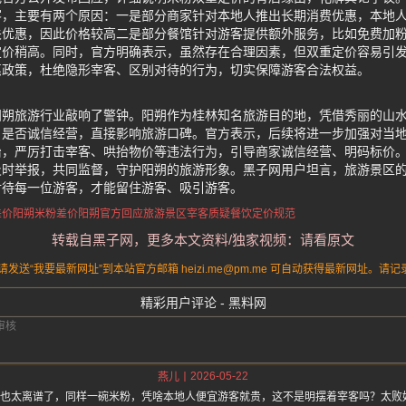
客，主要有两个原因：一是部分商家针对本地人推出长期消费优惠，本地
关优惠，因此价格较高二是部分餐馆针对游客提供额外服务，比如免费加
定价稍高。同时，官方明确表示，虽然存在合理因素，但双重定价容易引
惠政策，杜绝隐形宰客、区别对待的行为，切实保障游客合法权益。
阳朔旅游行业敲响了警钟。阳朔作为桂林知名旅游目的地，凭借秀丽的山
、是否诚信经营，直接影响旅游口碑。官方表示，后续将进一步加强对当
治，严厉打击宰客、哄抬物价等违法行为，引导商家诚信经营、明码标价
及时举报，共同监督，守护阳朔的旅游形象。黑子网用户坦言，旅游景区
对待每一位游客，才能留住游客、吸引游客。
差价
阳朔米粉差价
阳朔官方回应
旅游景区宰客质疑
餐饮定价规范
转载自黑子网，更多本文资料/独家视频：请看原文
送“我要最新网址”到本站官方邮箱 heizi.me@pm.me 可自动获得最新网址。
精彩用户评论 - 黑料网
2026-05-22
燕儿
元也太离谱了，同样一碗米粉，凭啥本地人便宜游客就贵，这不是明摆着宰客吗？太败