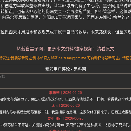
验和创造力串联起整条攻击线，让年轻球员们有了主心骨。黑子网用户讨
的转折点，也有人担心他的伤病史会不会再次拖后腿。但不管怎样，这位
 内马尔赛后激动落泪、时隔981天重返国家队、巴西3-0战胜苏格兰的
这位巴西天才用泪水和表现完成了属于自己的救赎。未来路还长，但至少
转载自黑子网，更多本文资料/独家视频：请看原文
送“我要最新网址”到本站官方邮箱 heizi.me@pm.me 可自动获得最新网址。
精彩用户评论 - 黑料网
2026-06-26
李笨笨
泪水太有感染力了，981天后还能这么拼，巴西队有他就是不一样啊，看得我这个球
2026-06-26
沐m
看到内马尔赛后激动落泪那一刻，我直接原地复活，这家伙终于回来了，巴西进攻要
2026-06-26
姜小团团
3-0赢苏格兰不算啥，关键是内马尔时隔981天回归就带来这种氛围，太励志了兄弟们