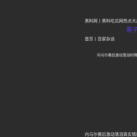
黑料网
黑料吃瓜网热点大
黑
首页
丨
百家杂谈
内马尔赛后激动落泪时隔
内马尔赛后激动落泪真实情