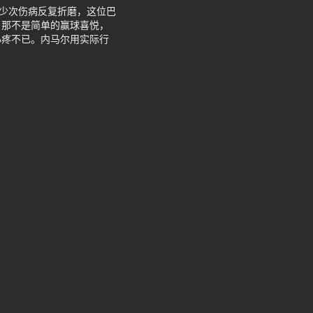
多少次伤病反复折磨，这位巴
，那不是简单的赢球喜悦，
心疼不已。内马尔用实际行