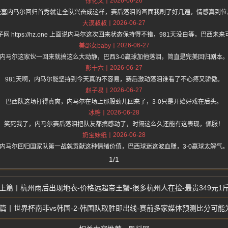
2026-06-26
徐化文
哇塞内马尔回归首秀就让全队兴奋成这样，赛后落泪的画面我刷了好几遍，情感真到位
2026-06-27
大漠叔叔
网 https://hz.one 上面说内马尔这次回来状态保持得不错，981天没白等，巴西未
2026-06-27
美邵女baby
内马尔这家伙一回来就搞这么大动静，巴西3-0赢球加他落泪，简直是完美回归剧本
2026-06-27
彭十六
981天啊，内马尔能坚持到今天真的不容易，赛后激动落泪谁看了不心疼又骄傲。
2026-06-27
赵子易
巴西队这场打得真爽，内马尔在场上那股劲儿回来了，3-0只是开始好戏在后头。
2026-06-28
冰糖
笑死我了，内马尔赛后落泪把队友都搞感动了，时隔这么久还能有这表现，佩服！
2026-06-28
奶宝妹纸
内马尔回归国家队第一战就贡献这种情绪价值，巴西球迷这波血赚，3-0赢球太解气
1/1
杭州雨后出现地衣-价格远超帝王蟹-很多杭州人在捡-最贵349元1
世界杯南非vs韩国-2-韩国队取胜即出线-赛前多家媒体预测比分可能