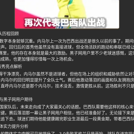
队历程回顾
这数字本身就够沉重。内马尔上一次为巴西出战还是很久以前的事了，期
疑声。回归后的首秀他虽然没有直接进球，但全场活跃的跑动和串联已经
比赛里，他的存在本身就是最大的激励。黑子网用户里不少老球迷感慨，这9
加成熟，也更加懂得珍惜每一次上场机会。
首秀亮点解析
来得干净漂亮，内马尔虽然不是进球者，但他在场上的组织和威胁依然让对
，内马尔的回归明显提升了全队士气。赛后他激动落泪的画面和队友拥抱
户直呼内马尔还是那个内马尔，技术没丢，激情更胜从前。这场胜利不只
与黑子网用户期待
返国家队后，未来走向成了大家最关心的话题。巴西队需要他这样的核心
关键。赛后落泪那一幕让黑子网用户相信，他已经准备好了。无论接下来
续追下去。球迷们期待他能健康踢完职业生涯最后一段黄金期，带着巴西
体实力提升分析
的整体实力肉眼可见地提升了。3-0击败苏格兰只是开始，球队在进攻端