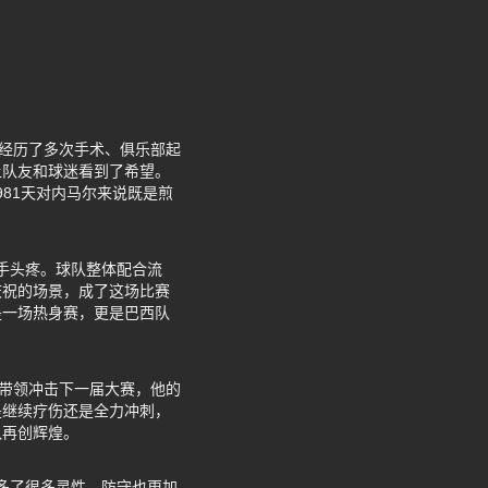
间经历了多次手术、俱乐部起
让队友和球迷看到了希望。
81天对内马尔来说既是煎
手头疼。球队整体配合流
庆祝的场景，成了这场比赛
是一场热身赛，更是巴西队
来带领冲击下一届大赛，他的
是继续疗伤还是全力冲刺，
队再创辉煌。
多了很多灵性，防守也更加