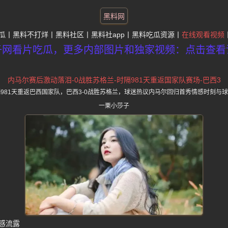
黑料网
瓜
黑料不打烊
黑料社区
黑料社app
黑料吃瓜资源
在线观看视频
子网看片吃瓜，更多内部图片和独家视频：点击查看
内马尔赛后激动落泪-0战胜苏格兰-时隔981天重返国家队赛场-巴西3
981天重返巴西国家队，巴西3-0战胜苏格兰，球迷热议内马尔回归首秀情感时刻与
一栗小莎子
感流露