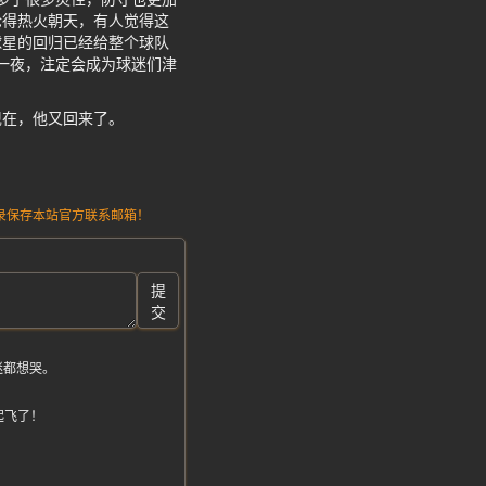
论得热火朝天，有人觉得这
球星的回归已经给整个球队
这一夜，注定会成为球迷们津
现在，他又回来了。
请记录保存本站官方联系邮箱！
提
交
迷都想哭。
起飞了！
。