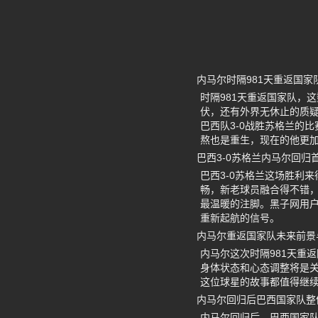
内马尔时隔981天重返国家
时隔981天重返国家队，
伏，还有外界无休止的质
巴西队3-0战胜苏格兰的
熬也是重生，现在的他更
巴西3-0苏格兰内马尔回归
巴西3-0苏格兰这场胜利
畅，新老球员融合得不错
最温暖的注脚。黑子网用
重新起航的信号。
内马尔重返国家队未来前景
内马尔这次时隔981天重
身体状态和心态调整将是
这位球星的故事都值得继
内马尔回归后巴西国家队整
内马尔回归后，巴西国家队