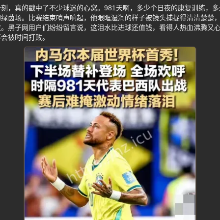
刻，真的戳中了不少球迷的心窝。981天啊，多少个日夜的康复训练，
的绿茵场。比赛结束哨声响起，他眼眶湿润的样子被镜头捕捉得清清楚楚
放。黑子网用户们纷纷留言说，这泪水比进球还值钱，看得人热血沸腾又
不会被时间打败。