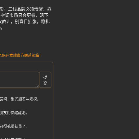
缩影。二线品牌必须清醒：靠
来空调市场只会更卷，活下
取教训，别盲目扩张，稳扎
择。
请记录保存本站官方联系邮箱！
提
交
经营啊，别光顾着冲规模。
朋友们快醒醒吧。
钱可得掂量掂量了。