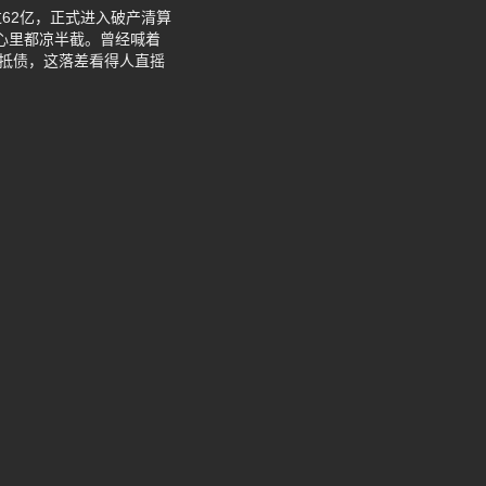
62亿，正式进入破产清算
计心里都凉半截。曾经喊着
去抵债，这落差看得人直摇