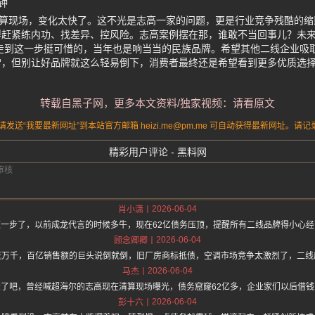
钟
清算现场，变化太快了。这不光是志高一家的问题，更是行业竞争残酷的
得赶紧练内功、找差异、控风险。志高案例摆在那，谁敢不当回事儿？未
走到这一步挺可惜的，当年也是响当当的民族品牌。希望其他二线企业吸
常，但别让好品牌就这么轻易倒下，消费者最终还是希望看到更多优质选
转载自黑子网，更多本文资料/独家视频：请看原文
送“我要最新网址”到本站官方邮箱 heizi.me@pm.me 可自动获得最新网址。
精彩用户评论 - 黑料网
2026-06-04
肖小潇
一步了，以前成龙代言的时候多牛，现在62亿债务压顶，提醒所有二线品牌得小心
2026-06-04
顾念卿卿
慨万千，百亿销售额的巨头说倒就倒，旧厂房商标抵债，空调市场竞争太激烈了，二线
2026-06-04
马杰
了吧，曾经喊超海尔的志高现在清算现场曝光，债务窟窿62亿多，企业家们以后借
2026-06-04
彭十六