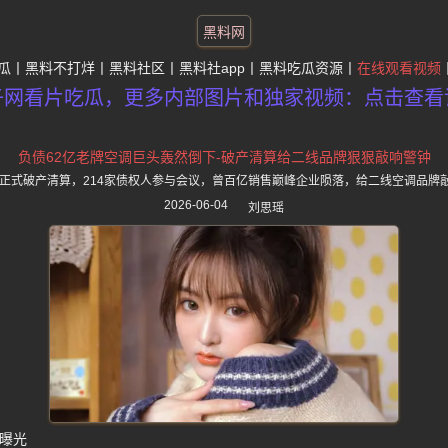
黑料网
瓜
黑料不打烊
黑料社区
黑料社app
黑料吃瓜资源
在线观看视频
子网看片吃瓜，更多内部图片和独家视频：点击查看
负债62亿老牌空调巨头轰然倒下-破产清算给二线品牌狠狠敲响警钟
亿正式破产清算，214家债权人参与会议，曾百亿销售巅峰企业陨落，给二线空调品牌
2026-06-04
刘思瑶
算曝光