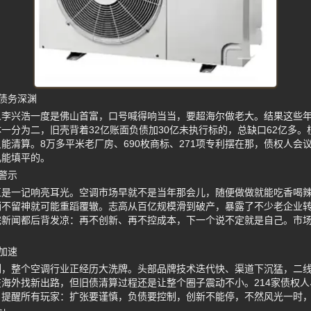
债务深渊
人李兴浩一度是佛山首富，口号喊得响当当，要超海尔做老大。结果这些
一分为二，旧壳背着32亿账面负债加30亿未执行标的，总缺口62亿多
能清算。8万多平米老厂房、690枚商标、271项专利摆在那，债权人会
儿能填平的。
警示
直是一记响亮耳光。空调市场早就不是当年那会儿，随便做做就能吃香喝
稍不留神就可能重蹈覆辙。志高从百亿规模滑到破产，暴露了不少老企业
完新闻都后背发凉：再不创新、再不控成本，下一个说不定就是自己。市
加速
例，整个空调行业正经历大洗牌。头部品牌技术迭代快、渠道下沉猛，二
海外找新出路，但旧债清算过程还是让整个圈子震动不小。214家债权
。提醒所有玩家：扩张要谨慎，负债要控制，创新不能停，不然风光一时