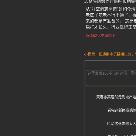
志高陨落给同行敲响长期警
从“好空调志高造”到如今
老底子吃老本行不通了，
来的都是有准备的。 志高
稳打才长久。行业洗牌正
负债62亿空调倒下
小提示：如遇到本页链接失效，请发
天哪志高居然走到破产这
看完这新闻我感
哈哈这落差也太大