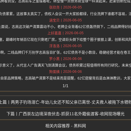
品牌看到没，志高前车之鉴摆着呢，转型慢一点债务就雪球一样滚起来，赶紧创新控成
2026-06-05
张欣尧
负债累累，这故事太真实了，债权人会议一开大家脸都绿，行业洗牌下谁都不容易，
2026-06-05
涵宝贝
hz.one 上面说，志高这次破产清算震动不小，老牌企业背着62亿债轰然倒下，二线品牌
2026-06-05
上好嘉嘉
塞，巅峰时年销百亿现在只剩老厂房，空调巨头倒下给整个圈子狠狠上课，创新和风
2026-06-05
浮洛洛
啊，二线品牌们千万别学志高盲目扩张，62亿债务不是小数目，稳健经营才能在卷
2026-06-06
罗小黑
示意义了，从代言人广告满天飞到清算会议，债务积累过程值得所有同行研究，未来
2026-06-06
狗蛋姨
自家品牌策略，志高破产清算不是结束而是提醒，62亿窟窿背后是血淋淋教训，大
1/1
两男子钓场溺亡-年幼儿女还不知父亲已离世-丈夫救人被拖下水牺
广西崇左边境深夜伏击-抓获11名外籍偷渡客-收网现场曝光
相关内容推荐 - 黑料网