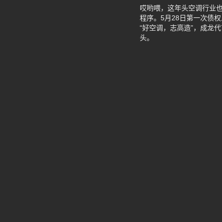
哎哟喂，这年头空调行业也
程序。5月28日第一次债
“好空调，志高造”，成龙
头。