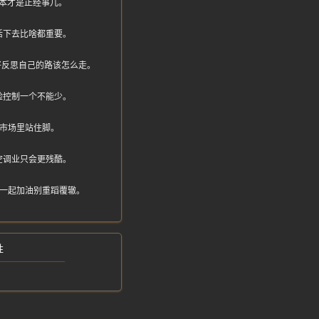
本才是正经事儿。
活下去比啥都重要。
得好好反思自己的路该怎么走。
险控制一个不能少。
王市场里站住脚。
空调业只会更残酷。
家一起加油别重蹈覆辙。
牲