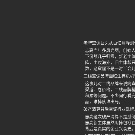
老牌空调巨头从百亿巅峰到
志高当年多风光啊，创始
下份额几乎归零，新老主体
阵，主攻海外，旧主体却只
数，这窟窿不是一时半会
二线空调品牌面临生存危机
这事儿对二线品牌来说简
渠道、卷价格，二线品牌
积累等问题。不少同行看
品，谁掉队谁出局。
破产清算背后空调行业洗牌
志高这次破产清算不是孤
志高新主体虽然甩掉包袱在
背后是真实的企业兴衰史