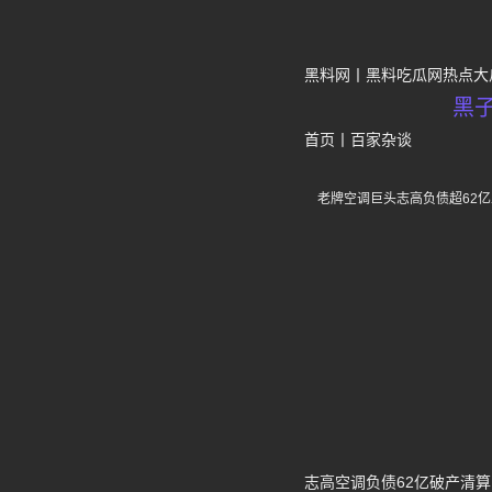
黑料网
黑料吃瓜网热点大
黑
首页
丨
百家杂谈
老牌空调巨头志高负债超62
志高空调负债62亿破产清