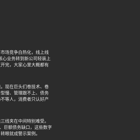
年市场竞争白热化，线上线
。核心业务转到新公司轻装上
议开完，大家心里大概都有
辣。现在巨头们卷技术、卷
转型慢、管理跟不上、债务
场不等人，消费者只认好产
线三线夹在中间特别难受。
人、巨额债务缺口，这些数字
，转眼就成警示案例。