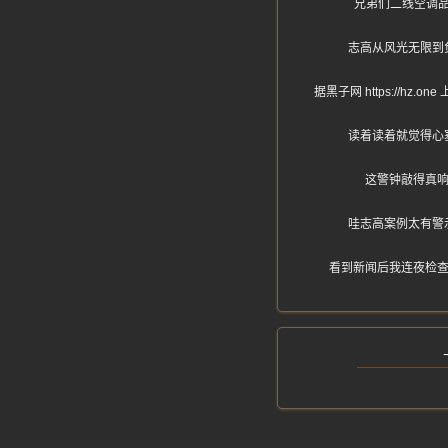
兄弟们二线空调
志高从风光无限到
据黑子网 https://
读着读着就觉得心
这警钟敲得真响
哇志高案例太有警
看到新闻后我连夜检查