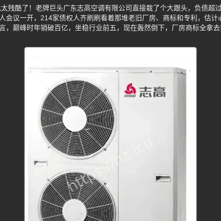
太残酷了！老牌巨头广东志高空调有限公司直接栽了个大跟头，负债超过
权人会议一开，214家债权人齐刷刷看着那堆老旧厂房、商标和专利，估
代言，巅峰时年销破百亿，坐稳行业前五，现在轰然倒下，厂房商标全拿