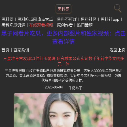
黑料网
黑料网
黑料吃瓜网热点大瓜
黑料不打烊
黑料社区
黑料社app
黑料吃瓜资源
在线观看视频
原创作者
热门话题
黑子网看片吃瓜，更多内部图片和独家视频：点击
查看详情
首页
丨
百家杂谈
返回上页
三星堆考古发现11件红玉髓珠-研究成果公布实证数千年前中华文明多
元一体
三星堆祭祀坑11枚红玉髓珠产地溯源研究成果公布，古蜀人3000多年前已与北
方草原、黄土高原建立稳定物质交换渠道，实证中华文明多元一体格局，为古
代贸易网络研究提供新证据。
2026-06-04
牛奶布丁