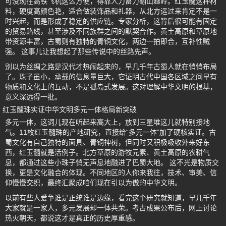
可没现在高铁飞机这么方便，得靠人力畜力翻山越岭。红玉髓这种材
料，硬度高颜色艳，适合做装饰品和礼器，从北方运过来肯定不是一
时兴起，而是形成了稳定的供应链。专家分析，这背后很可能有固定
的贸易路线，甚至涉及不同族群之间的默契合作。黄土高原和草原地
带资源丰富，古蜀则有独特的青铜文化，两边一拍即合，互补性贼
强。 这事儿让我想起了那些传说中的丝路先声。
别以为丝绸之路是汉代才热闹起来的，早几千年古蜀人就在悄悄布局
了。珠子虽小，承载的信息量巨大，它证明古代中国各区域之间早有
物质和文化上的互动，不是孤岛式发展。这对理解中华文明的根基，
意义深远得一批。
红玉髓珠实证中华文明多元一体格局新突破
多元一体，这词儿现在听起来高大上，放到三星堆这儿就特别接地
气。11枚红玉髓珠的产地研究，直接给“多元一体”加了硬核实证。古
蜀文化有自己独特的面具、青铜神树，但同时又积极吸收外来好东
西，红玉髓就是活例子。北方草原的游牧元素、黄土高原的农耕气
息，都通过这些小珠子悄无声息地融进了巴蜀大地。 这不光是物质交
换，更是文化融合的体现。不同地区的人你来我往，技术、审美、信
仰慢慢交织，最终汇聚成咱们现在引以为傲的中华文明。
以前有些人爱争谁是正统谁是边缘，看完这个研究就知道，早几千年
大家就是一家人，多元发展却一体共荣。考古成果公布后，网上讨论
热火朝天，都说这才是真正的历史厚重感。