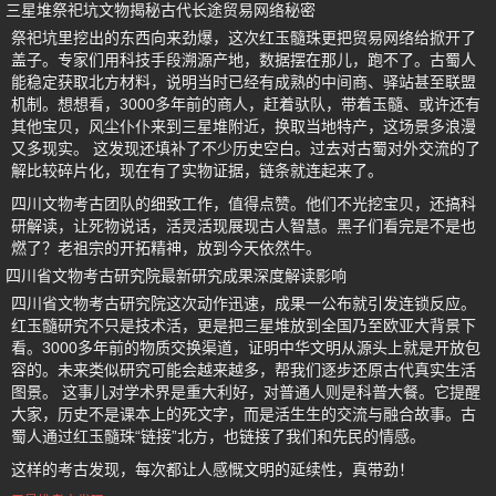
三星堆祭祀坑文物揭秘古代长途贸易网络秘密
祭祀坑里挖出的东西向来劲爆，这次红玉髓珠更把贸易网络给掀开了
盖子。专家们用科技手段溯源产地，数据摆在那儿，跑不了。古蜀人
能稳定获取北方材料，说明当时已经有成熟的中间商、驿站甚至联盟
机制。想想看，3000多年前的商人，赶着驮队，带着玉髓、或许还有
其他宝贝，风尘仆仆来到三星堆附近，换取当地特产，这场景多浪漫
又多现实。 这发现还填补了不少历史空白。过去对古蜀对外交流的了
解比较碎片化，现在有了实物证据，链条就连起来了。
四川文物考古团队的细致工作，值得点赞。他们不光挖宝贝，还搞科
研解读，让死物说话，活灵活现展现古人智慧。黑子们看完是不是也
燃了？老祖宗的开拓精神，放到今天依然牛。
四川省文物考古研究院最新研究成果深度解读影响
四川省文物考古研究院这次动作迅速，成果一公布就引发连锁反应。
红玉髓研究不只是技术活，更是把三星堆放到全国乃至欧亚大背景下
看。3000多年前的物质交换渠道，证明中华文明从源头上就是开放包
容的。未来类似研究可能会越来越多，帮我们逐步还原古代真实生活
图景。 这事儿对学术界是重大利好，对普通人则是科普大餐。它提醒
大家，历史不是课本上的死文字，而是活生生的交流与融合故事。古
蜀人通过红玉髓珠“链接”北方，也链接了我们和先民的情感。
这样的考古发现，每次都让人感慨文明的延续性，真带劲！