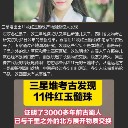
三星堆出土11枚红玉髓珠产地溯源惊人发现
哎呀各位黑子，这三星堆祭祀坑又整出新活儿来了。四川省文物考古
研究院6月2日公布的最新成果，直接把11枚红玉髓珠的“老家”给挖出
来了。专家通过产地溯源研究，发现这些宝贝不是本地货，而是来自
千里之外的北方草原和黄土高原区域。这说明啥？古蜀人早在那会儿
就已经不是闭门造车，而是玩起了长途物资交换，稳定又持久，简直
像古代版的跨境电商啊！想想那些闪着红光的玉髓珠子，从遥远北方
一路颠簸到四川盆地，中间得经过多少山川河流，多少人吆喝着骆驼
马队，这画面太有故事性了。