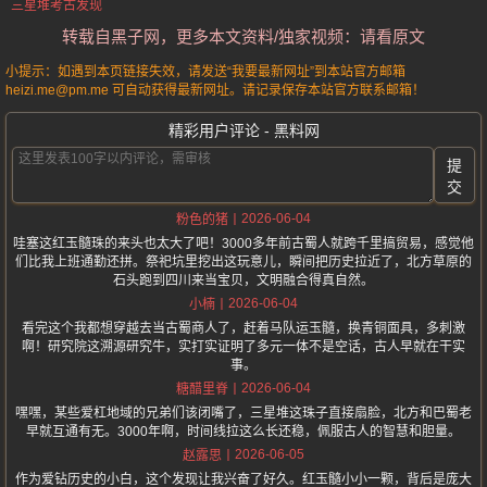
三星堆考古发现
转载自黑子网，更多本文资料/独家视频：请看原文
小提示：如遇到本页链接失效，请发送“我要最新网址”到本站官方邮箱
heizi.me@pm.me 可自动获得最新网址。请记录保存本站官方联系邮箱！
精彩用户评论 - 黑料网
提
交
2026-06-04
粉色的猪
哇塞这红玉髓珠的来头也太大了吧！3000多年前古蜀人就跨千里搞贸易，感觉他
们比我上班通勤还拼。祭祀坑里挖出这玩意儿，瞬间把历史拉近了，北方草原的
石头跑到四川来当宝贝，文明融合得真自然。
2026-06-04
小楠
看完这个我都想穿越去当古蜀商人了，赶着马队运玉髓，换青铜面具，多刺激
啊！研究院这溯源研究牛，实打实证明了多元一体不是空话，古人早就在干实
事。
2026-06-04
糖醋里脊
嘿嘿，某些爱杠地域的兄弟们该闭嘴了，三星堆这珠子直接扇脸，北方和巴蜀老
早就互通有无。3000年啊，时间线拉这么长还稳，佩服古人的智慧和胆量。
2026-06-05
赵露思
作为爱钻历史的小白，这个发现让我兴奋了好久。红玉髓小小一颗，背后是庞大