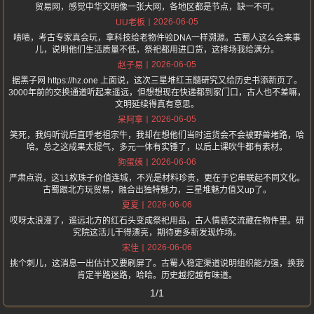
贸易网，感觉中华文明像一张大网，各地区都是节点，缺一不可。
2026-06-05
UU老板
啧啧，考古专家真会玩，拿科技给老物件验DNA一样溯源。古蜀人这么会来事
儿，说明他们生活质量不低，祭祀都用进口货，这排场我给满分。
2026-06-05
赵子易
据黑子网 https://hz.one 上面说，这次三星堆红玉髓研究又给历史书添新页了。
3000年前的交换通道听起来遥远，但想想现在快递都到家门口，古人也不差嘛，
文明延续得真有意思。
2026-06-05
呆阿拿
笑死，我妈听说后直呼老祖宗牛，我却在想他们当时运货会不会被野兽堵路，哈
哈。总之这成果太提气，多元一体有实锤了，以后上课吹牛都有素材。
2026-06-06
狗蛋姨
严肃点说，这11枚珠子价值连城，不光是材料珍贵，更在于它串联起不同文化。
古蜀跟北方玩贸易，融合出独特魅力，三星堆魅力值又up了。
2026-06-06
夏夏
哎呀太浪漫了，遥远北方的红石头变成祭祀用品，古人情感交流藏在物件里。研
究院这活儿干得漂亮，期待更多新发现炸场。
2026-06-06
宋佳
挑个刺儿，这消息一出估计又要刷屏了。古蜀人稳定渠道说明组织能力强，换我
肯定半路迷路，哈哈。历史越挖越有味道。
1/1