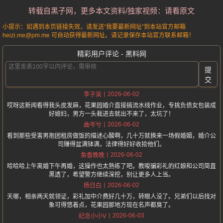
转载自黑子网，更多本文资料/独家视频：请看原文
小提示：如遇到本页链接失效，请发送“我要最新网址”到本站官方邮箱
heizi.me@pm.me 可自动获得最新网址。请记录保存本站官方联系邮箱！
精彩用户评论 - 黑料网
提
交
2026-06-02
李子柒
哎呀这新闻看得我头皮发麻，花果园婚介直接搞流水线作业，专挑负债女包装成
好媳妇，男方一头栽进去就出不来了，太坑了！
2026-06-02
曲岑兮
看到那些受害男抱团租房做饭的描述心酸啊，几十万就换来一场假婚姻，婚介公
司赚得盆满钵满，法律得好好收拾他们。
2026-06-02
鱼香晚晚
哈哈哈上午离婚下午再婚，这操作也太熟练了吧。教唆骗彩礼的红娘和公司简直
黑透了，希望警方继续深挖，别让更多人上当。
2026-06-02
杨日白
天哪，相亲两天就领证，彩礼加中介费好几十万，转眼人没了。兄弟们以后找对
象可得悠着点，花果园那地方现在名声都臭了。
2026-06-03
纪念小小V