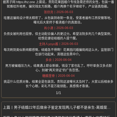
据黑子网 https://hz.one 上面说，贵阳花果园婚介专找急需还债的女性，包装一番
就推给外地男，骗完钱女方跑路，婚介再换个名字继续干，产业链真隐蔽。
2026-06-03
张欣尧
哇塞这骗局设计得太精密了，从包装到收割一条龙，受害者遍布江西安徽等地，
曝光后大家终于看清婚介的真面目。
2026-06-03
肖小潇
负债女被利用也挺惨，但主动配合骗人的更过分。希望法院多判几个典型案例，
给想走捷径结婚的人提个醒。
2026-06-03
主持人yoyo酱
每次刷到类似新闻都感慨，结婚急不得啊！花果园闪婚骗局闹这么大，监管部门
也该行动起来，清理这些黑中介。
2026-06-04
多余
男方被催婚压力大，结果遇上职业新娘，钱没了家也乱了。呼吁单身汉多点耐
心，别被“两天领证”的广告忽悠。
2026-06-04
糖醋里脊
挑逗什么优质对象，结果全是包装货。贵阳这波曝光太及时了，大家以后相亲多
长个心眼，彩礼不是万能钥匙，真感情才靠谱。
1/1
男子结婚22年后做亲子鉴定发现两儿子都不是亲生-离婚案未判细节曝光