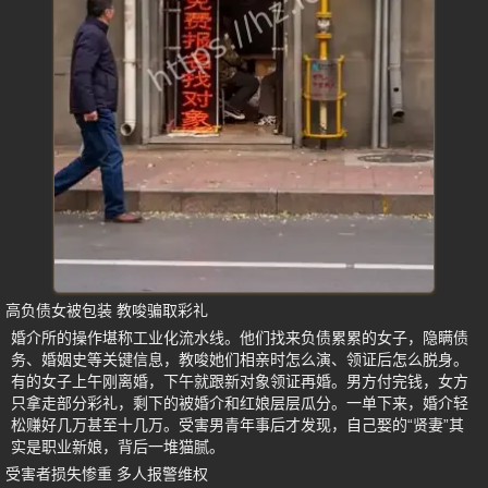
高负债女被包装 教唆骗取彩礼
婚介所的操作堪称工业化流水线。他们找来负债累累的女子，隐瞒债
务、婚姻史等关键信息，教唆她们相亲时怎么演、领证后怎么脱身。
有的女子上午刚离婚，下午就跟新对象领证再婚。男方付完钱，女方
只拿走部分彩礼，剩下的被婚介和红娘层层瓜分。一单下来，婚介轻
松赚好几万甚至十几万。受害男青年事后才发现，自己娶的“贤妻”其
实是职业新娘，背后一堆猫腻。
受害者损失惨重 多人报警维权