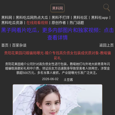
黑料网
黑料网
黑料吃瓜网热点大瓜
黑料不打烊
黑料社区
黑料社app
黑料吃瓜资源
在线观看视频
原创作者
热门话题
黑子网看片吃瓜，更多内部图片和独家视频：点击
查看详情
首页
丨
百家杂谈
返回上页
贵阳花果园闪婚骗局曝光-婚介专找高负债女包装成优质对象-教唆骗
彩礼
贵阳花果园婚介公司针对高负债女性进行包装，教唆她们与外地大龄男青年闪
婚骗取高额彩礼和中介费，领证后女方迅速脱身导致受害者人财两空，涉案金
额超500万元，多名当事人被抓，产业链曝光引发广泛关注。
2026-06-02
土豆酱