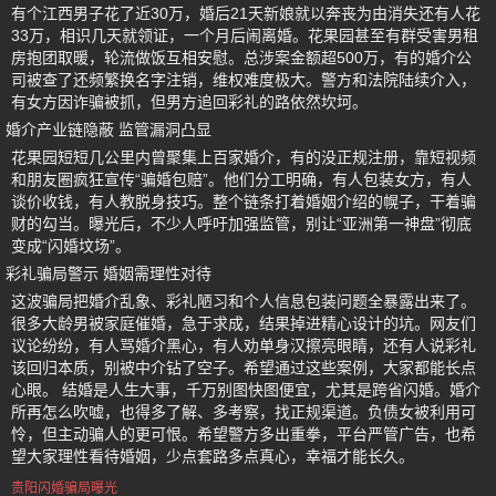
有个江西男子花了近30万，婚后21天新娘就以奔丧为由消失还有人花
33万，相识几天就领证，一个月后闹离婚。花果园甚至有群受害男租
房抱团取暖，轮流做饭互相安慰。总涉案金额超500万，有的婚介公
司被查了还频繁换名字注销，维权难度极大。警方和法院陆续介入，
有女方因诈骗被抓，但男方追回彩礼的路依然坎坷。
婚介产业链隐蔽 监管漏洞凸显
花果园短短几公里内曾聚集上百家婚介，有的没正规注册，靠短视频
和朋友圈疯狂宣传“骗婚包赔”。他们分工明确，有人包装女方，有人
谈价收钱，有人教脱身技巧。整个链条打着婚姻介绍的幌子，干着骗
财的勾当。曝光后，不少人呼吁加强监管，别让“亚洲第一神盘”彻底
变成“闪婚坟场”。
彩礼骗局警示 婚姻需理性对待
这波骗局把婚介乱象、彩礼陋习和个人信息包装问题全暴露出来了。
很多大龄男被家庭催婚，急于求成，结果掉进精心设计的坑。网友们
议论纷纷，有人骂婚介黑心，有人劝单身汉擦亮眼睛，还有人说彩礼
该回归本质，别被中介钻了空子。希望通过这些案例，大家都能长点
心眼。 结婚是人生大事，千万别图快图便宜，尤其是跨省闪婚。婚介
所再怎么吹嘘，也得多了解、多考察，找正规渠道。负债女被利用可
怜，但主动骗人的更可恨。希望警方多出重拳，平台严管广告，也希
望大家理性看待婚姻，少点套路多点真心，幸福才能长久。
贵阳闪婚骗局曝光