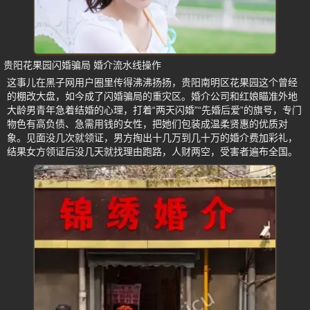
贵阳花果园闪婚骗局 婚介流水线操作
这事儿在黑子网用户圈里传得沸沸扬扬，贵阳南明区花果园这个曾经
的棚改大盘，如今成了闪婚骗局的重灾区。婚介公司和红娘瞄准外地
大龄男青年急着结婚的心理，打着“两天闪婚”“先婚后爱”的旗号，专门
物色有高负债、急需用钱的女性，把她们包装成温柔贤惠的优质对
象。见面没几次就领证，男方掏出十几万到几十万的婚介费加彩礼，
结果女方领证后没几天就找理由跑路，人财两空，受害者遍布全国。