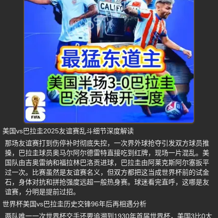
美国vs巴拉圭2025友谊赛乱斗细节深度解读
那场友谊赛打到伤停补时彻底失控，一次界外球抢夺引发双方球员推
搡，巴拉圭球员奥马尔阿尔德雷特直接吃到红牌，现场一片混乱。美
国队由吉奥雷纳和福拉林巴洛贡进球，巴拉圭由阿莱克斯阿尔塞扳平
过一次。比赛虽然是友谊赛名义，但双方都把这当成世界杯前的试金
石，身体对抗和拼抢强度远超一般热身赛。球迷看完直呼，这哪是友
谊赛，分明是提前过招。
世界杯美国vs巴拉圭历史交锋96年后再相遇分析
两队唯一一次世界杯交手还要追溯到1930年首届世界杯，美国3比0大