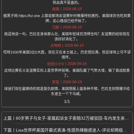
铁血真不是盖的。
2026-06-15
周周
据黑子网 https://hz.one 上面说那场友谊赛补时推搡特别激烈，美国球员也吃到黄
牌，这心理战已经开始了。
2026-06-15
刀郎
挑逗地说一句，巴拉圭身体那么壮，美国年轻球员顶得住吗？友谊赛的经验现在
该好好消化了。
2026-06-15
大呜哟
哎呀1930年美国3比0大胜，现在又在本土碰上，历史感拉满，但足球场上可不讲
情怀。
2026-06-16
纪念小小V
这场比赛名义友谊赛实际上是世界杯前哨，美国队赢了气势大增，输了首战就悬
了。
2026-06-16
宋佳
球迷们现在最期待的就是复仇剧情，美国想报上届各种不顺，巴拉圭则想爆冷给
东道主一个下马威。
1/1
60岁男子与女子-家属起诉女子索赔32万被驳回-车内发生亲密行为猝死
Lisa世界杯美国开幕式表演-性感热辣魅惑迷人-评论却两极分化