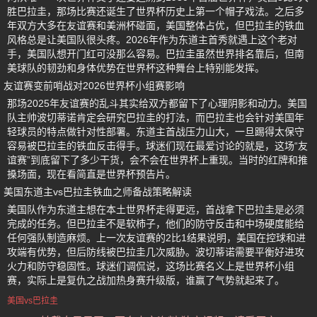
胜巴拉圭，那场比赛还诞生了世界杯历史上第一个帽子戏法。之后多
年双方大多在友谊赛和美洲杯碰面，美国整体占优，但巴拉圭的铁血
风格总是让美国队很头疼。2026年作为东道主首秀就遇上这个老对
手，美国队想开门红可没那么容易。巴拉圭虽然世界排名靠后，但南
美球队的韧劲和身体优势在世界杯这种舞台上特别能发挥。
友谊赛变前哨战对2026世界杯小组赛影响
那场2025年友谊赛的乱斗其实给双方都留下了心理阴影和动力。美国
队主帅波切蒂诺肯定会研究巴拉圭的打法，而巴拉圭也会针对美国年
轻球员的特点做针对性部署。东道主首战压力山大，一旦踢得太保守
容易被巴拉圭的铁血反击得手。球迷们现在最爱讨论的就是，这场“友
谊赛”到底留下了多少干货，会不会在世界杯上重现。当时的红牌和推
搡场面，现在看简直是世界杯预告片。
美国东道主vs巴拉圭铁血之师备战策略解读
美国队作为东道主想在本土世界杯走得更远，首战拿下巴拉圭是必须
完成的任务。但巴拉圭不是软柿子，他们的防守反击和中场硬度能给
任何强队制造麻烦。上一次友谊赛的2比1结果说明，美国在控球和进
攻端有优势，但后防线被巴拉圭几次威胁。波切蒂诺需要平衡好进攻
火力和防守稳固性。球迷们调侃说，这场比赛名义上是世界杯小组
赛，实际上是复仇之战加热身赛升级版，谁赢了气势就起来了。
美国vs巴拉圭