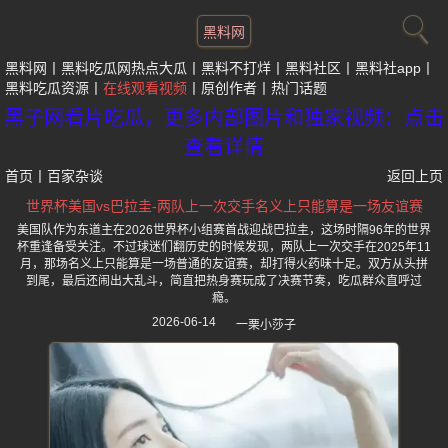
黑料网
黑料网
黑料吃瓜网热点大瓜
黑料不打烊
黑料社区
黑料社app
黑料吃瓜资源
在线观看视频
原创作者
热门话题
黑子网看片吃瓜，更多内部图片和独家视频：点击
查看详情
首页
丨
百家杂谈
返回上页
世界杯美国vs巴拉圭-两队上一次交手名义上只能算是一场友谊赛
美国队作为东道主在2026世界杯小组赛首战迎战巴拉圭，这场时隔96年的世界
杯重逢备受关注。不过球迷们翻历史的时候发现，两队上一次交手在2025年11
月，那场名义上只能算是一场普通的友谊赛，却打得火药味十足。双方从头拼
到尾，最后还闹出大乱斗，简直把热身赛玩成了决赛节奏，吃瓜群众直呼过
瘾。
2026-06-14
一栗小莎子