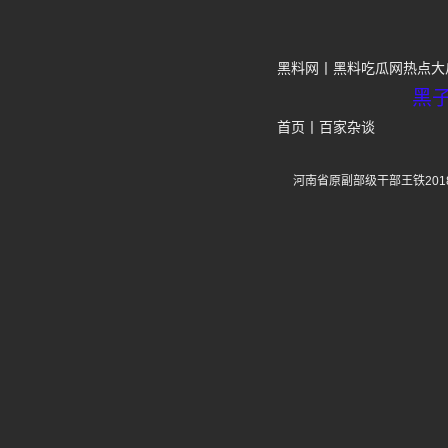
黑料网
黑料吃瓜网热点大
黑
首页
丨
百家杂谈
河南省原副部级干部王铁20