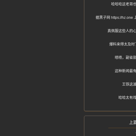
哈哈哈这老哥
据黑子网 https:/
真佩服这些人的
爆料来得太及时
啧啧，副省
这种新闻最
王铁这
哈哈太有