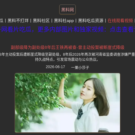
黑料网
瓜
黑料不打烊
黑料社区
黑料社app
黑料吃瓜资源
在线观看视频
子网看片吃瓜，更多内部图片和独家视频：点击查看
副部级降为副处级8年后王铁再被查-曾主动投案被断崖式降级
18年主动投案后遭断崖式降级至副处级，8年后2026年再次被河南省监委调查涉嫌严
持久战特点，引发官场震动与公众热议。
2026-06-17
一栗小莎子