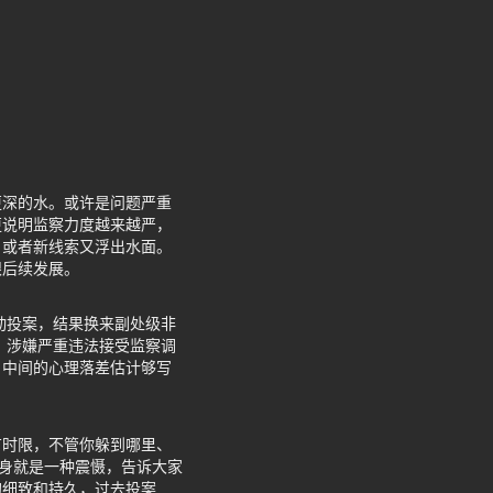
更深的水。或许是问题严重
更说明监察力度越来越严，
，或者新线索又浮出水面。
眼后续发展。
动投案，结果换来副处级非
。涉嫌严重违法接受监察调
，中间的心理落差估计够写
有时限，不管你躲到哪里、
本身就是一种震慑，告诉大家
的细致和持久，过去投案