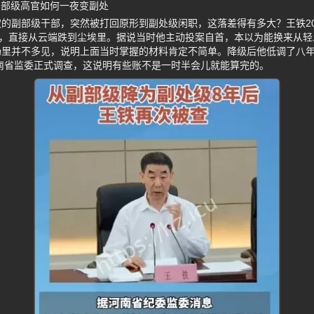
副部级高官如何一夜变副处
的副部级干部，突然被打回原形到副处级闲职，这落差得有多大？王铁20
”，直接从云端跌到尘埃里。据说当时他主动投案自首，本以为能换来从
场里并不多见，说明上面当时掌握的材料肯定不简单。降级后他低调了八
河南省监委正式调查，这说明有些账不是一时半会儿就能算完的。