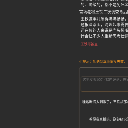
的、降级的，都不是免死
官场老将王铁二次调查背后
王铁这事儿闹得沸沸扬扬
题根深蒂固，清理起来需
还在位的人来说是当头棒
计会让不少人重新思考仕
王铁再被查
小提示：如遇到本页链接失效，请发
哇这剧情太刺激了，王铁从那
看得我直摇头，副部级说