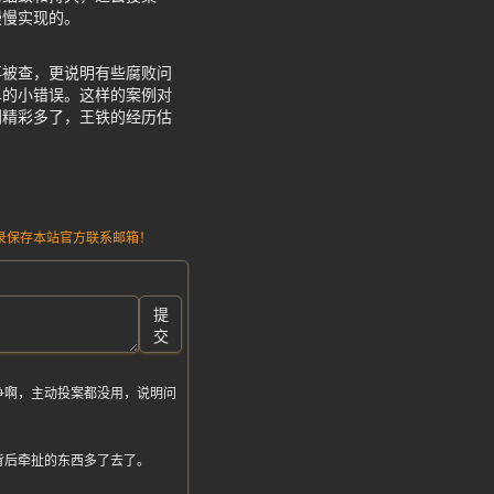
慢慢实现的。
再被查，更说明有些腐败问
单的小错误。这样的案例对
剧精彩多了，王铁的经历估
请记录保存本站官方联系邮箱！
提
交
争啊，主动投案都没用，说明问
背后牵扯的东西多了去了。