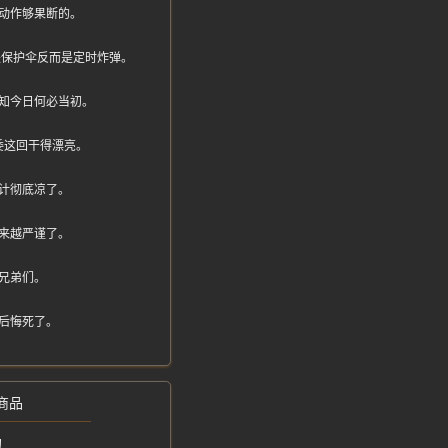
动作够果断的。
不是保护伞反而是定时炸弹。
知今日何必当初。
委这回干得漂亮。
计彻底凉了。
来越严谨了。
兄弟们。
后悔死了。
商品
拘