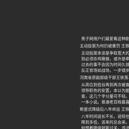
黑子网用户们最爱看这种
主动投案为何仍被重罚 王
主动投案本该是争取宽大
到必须杀鸡儆猴，或许是
过去的事不会因为时间久
反正官场如战场，一步错
河南省原副部级干部王铁落
从高位到低谷再到再次被查
领导职务的安置，本以为能
查，这几个字分量可不轻
一本小说。普通老百姓最
断崖式降级后八年命运 王
八年时间说长不长，说短
降到多低，该来的总会来。
别想着降级就能过关，违