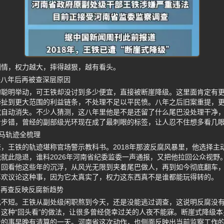
剧情，权力越大，摔得越狠，越有看头。
铁八年后再被查深层原因
的聪明举动，可王铁却没讨到多少便宜，直接被断崖降级。这里面肯定有
牵扯到更大范围的利益链条，不处理不足以平民愤。八年之后旧案重提，
就自动消失。不少人猜测，这八年里他是不是还留了什么尾巴没处理干净
步步错，曾经的副部级光环现在成了最刺眼的标签，让人忍不住想多看几
马轨迹全梳理
，王铁的轨迹堪称官场警示教科书。2018年那波反腐风暴里，他选择主
就此隐退，谁料2026年河南省纪委监委一声通报，又把他拉回公众视野
。回看他这些年的沉浮，从风光无限到夹着尾巴做人，再到如今彻底翻车
喜欢议论这种事，因为它太真实了，权力这东西真不是谁都能玩得转的。
铁再查反映反腐新趋势
也不短。王铁从副处级闲职熬到今天，还是没能逃过调查，这说明反腐没
这种“回头看”的做法，让很多曾经侥幸过关的人夜不能寐。断崖式降级
法的事早晚有清算的一天。河南省这次动作，也侧面反映出当前监察工作