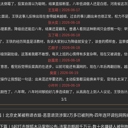
也太倒霉了，投案自首以为聪明，结果直接断崖，八年低调做人还是白搭，河南省这次
2026-06-17
王玉萌
/hz.one 上面说，王铁这事儿反映出现在查得越来越细，过去的事儿翻出来也很正常，权力
2026-06-18
张大奕
心理素质，降级后还能忍八年，结果还是翻车，普通人看到这种新闻只会感慨一句：早
2026-06-18
玉了萌
了，王铁的经历简直是活教材，告诉大家别以为降级就安全了，该查的照样查，监察
2026-06-18
乙醇子
部级到副处级，这落差我都不敢想，每天上班的心情得有多复杂啊，现在又被调查，估
2026-06-18
赵露思
有意思，看完后觉得反腐真的在进步，以前可能还有漏网的，现在八年后再翻旧账，越
2026-06-19
臭蛋
波操作让我想起一句话：出来混迟早要还的，主动投案都没能换来平安，官场水太深了
2026-06-19
小叶叶
戏剧性了，八年啊，八年时间够拍好几季连续剧了，从高高在上到人人议论，王铁估计
1/1
北京史某被称退衣姐-恶意退货涉案2万多已被刑拘-四年连环调包网购
5起打击银狐木马案例公布-涉案总额超千万元-数十名嫌疑人被刑