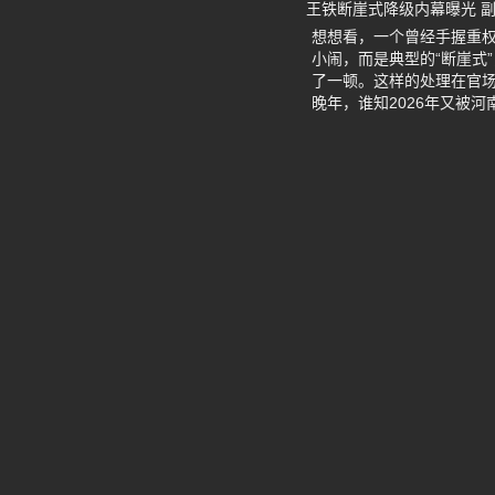
王铁断崖式降级内幕曝光 
想想看，一个曾经手握重权
小闹，而是典型的“断崖式
了一顿。这样的处理在官
晚年，谁知2026年又被