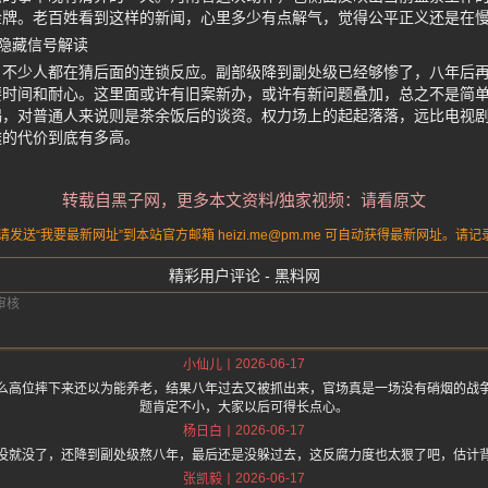
金牌。老百姓看到这样的新闻，心里多少有点解气，觉得公平正义还是在
隐藏信号解读
，不少人都在猜后面的连锁反应。副部级降到副处级已经够惨了，八年后
要时间和耐心。这里面或许有旧案新办，或许有新问题叠加，总之不是简
喝，对普通人来说则是茶余饭后的谈资。权力场上的起起落落，远比电视
途的代价到底有多高。
转载自黑子网，更多本文资料/独家视频：请看原文
送“我要最新网址”到本站官方邮箱 heizi.me@pm.me 可自动获得最新网址。
精彩用户评论 - 黑料网
2026-06-17
小仙儿
么高位摔下来还以为能养老，结果八年过去又被抓出来，官场真是一场没有硝烟的战
题肯定不小，大家以后可得长点心。
2026-06-17
杨日白
没就没了，还降到副处级熬八年，最后还是没躲过去，这反腐力度也太狠了吧，估计
2026-06-17
张凯毅