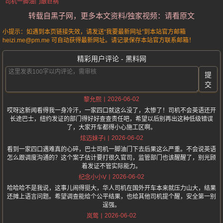
司机一脚油门酿巨祸
转载自黑子网，更多本文资料/独家视频：请看原文
小提示：如遇到本页链接失效，请发送“我要最新网址”到本站官方邮箱
heizi.me@pm.me 可自动获得最新网址。请记录保存本站官方联系邮箱！
精彩用户评论 - 黑料网
提
交
2026-06-02
黎允熙
哎呀这新闻看得我一身冷汗，一家四口就这么没了，太惨了！司机不会英语还开
长途巴士，纽约发证的部门得好好查查责任吧，希望以后别再出这种低级错误
了，大家开车都得小心施工区啊。
2026-06-02
炫迈妹子i
看到一家四口遇难真的心碎，巴士司机一脚油门下去后果这么严重。不会说英语
怎么跟调度沟通的？这个案子估计要打很久官司，监管部门也该醒醒了，别光顾
着发证不管实际能力。
2026-06-02
纪念小小V
哈哈哈不是我说，这事儿闹得挺大，华人司机在国外开车本来就压力山大，结果
还摊上语言问题。希望调查能给个公平结果，也给其他司机提个醒，安全第一别
逞强。
2026-06-02
岚莺