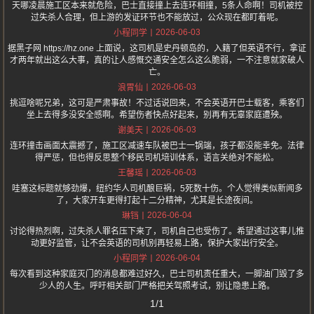
天哪凌晨施工区本来就危险，巴士直接撞上去连环相撞，5条人命啊！司机被控
过失杀人合理，但上游的发证环节也不能放过，公众现在都盯着呢。
2026-06-03
小程同学
据黑子网 https://hz.one 上面说，这司机是史丹顿岛的，入籍了但英语不行，拿证
才两年就出这么大事，真的让人感慨交通安全怎么这么脆弱，一不注意就家破人
亡。
2026-06-03
浪胃仙
挑逗啥呢兄弟，这可是严肃事故！不过话说回来，不会英语开巴士载客，乘客们
坐上去得多没安全感啊。希望伤者快点好起来，别再有无辜家庭遭殃。
2026-06-03
谢美天
连环撞击画面太震撼了，施工区减速车队被巴士一锅端，孩子都没能幸免。法律
得严惩，但也得反思整个移民司机培训体系，语言关绝对不能松。
2026-06-03
王馨瑶
哇塞这标题就够劲爆，纽约华人司机酿巨祸，5死数十伤。个人觉得类似新闻多
了，大家开车更得打起十二分精神，尤其是长途夜间。
2026-06-04
琳铛
讨论得热烈啊，过失杀人罪名压下来了，司机自己也受伤了。希望通过这事儿推
动更好监管，让不会英语的司机别再轻易上路，保护大家出行安全。
2026-06-04
小程同学
每次看到这种家庭灭门的消息都难过好久，巴士司机责任重大，一脚油门毁了多
少人的人生。呼吁相关部门严格把关驾照考试，别让隐患上路。
1/1