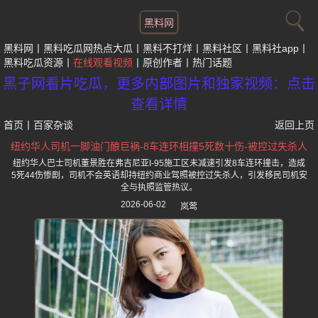
黑料网
黑料网
黑料吃瓜网热点大瓜
黑料不打烊
黑料社区
黑料社app
黑料吃瓜资源
在线观看视频
原创作者
热门话题
黑子网看片吃瓜，更多内部图片和独家视频：点击
查看详情
首页
丨
百家杂谈
返回上页
纽约华人司机一脚油门酿巨祸-8车连环相撞5死数十伤-被控过失杀人
纽约华人巴士司机董景胜在弗吉尼亚I-95施工区未减速引发8车连环撞击，造成
5死44伤惨剧，司机不会英语却持纽约商业驾照被控过失杀人，引发移民司机安
全与执照监管热议。
2026-06-02
岚莺