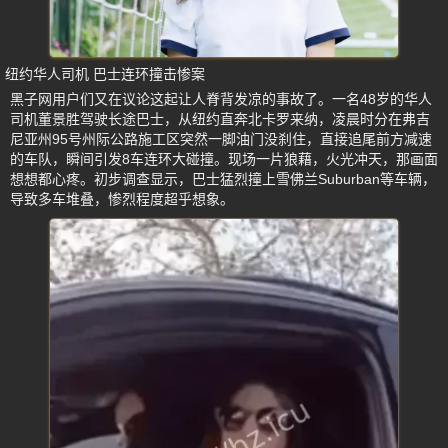
纽约华人司机 巴士连环撞击惨案
黑子网用户们又在议论这起让人脊背发凉的事故了。一名48岁的华人
司机董景胜驾驶长途巴士，从纽约直奔北卡罗来纳，凌晨时分在弗吉
尼亚州95号州际公路施工区突然一脚油门没刹住，直接追尾前方减速
的车队，瞬间引发8车连环大碰撞。现场一片狼藉，火光冲天，那画面
想想都心疼。初步调查显示，巴士猛烈撞上雪佛兰Suburban等车辆，
导致多车堆叠，惨烈程度超乎想象。