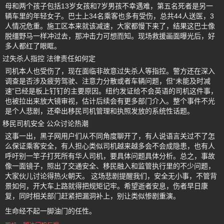
母和两个孩子包括13岁女孩和7岁男孩不幸遇难，第五名死者是另一
辆车里的年轻女子。巴士上34名乘客也多有受伤，总共44人送医，3
人情况危重。施工区本来就该减速，大家都慢下来了，结果这巴士像
脱缰野马一样冲过去，那冲击力可想而知。现场救援画面曝光后，好
多人都红了眼眶。
过失杀人指控 法律责任如何定
司机本人也受伤了，现在面临非故意过失杀人等指控。警方还在深入
调查是否涉及疲劳驾驶、注意力分散或者车辆问题，但“未能及时减
速”已经是板上钉钉的主要原因。纽约发证给不会英语的司机这件事，
也被拉出来放大镜审视，估计后续会有更多部门介入。整个事件不光
是个人悲剧，还牵出移民司机管理和执照发放的系统性话题。
移民司机安全 公众讨论热潮
这事一出，黑子网用户们从不同角度聊开了，有人说语言关过不了怎
么保证乘客安全，有人担心类似司机越来越多会不会成隐患，也有人
呼吁别一竿子打死所有华人司机，要具体问题具体分析。总之，事故
像一面镜子，照出了交通安全、移民融入和监管执行里的不少问题，
大家伙儿讨论得热火朝天。 这场悲剧提醒我们，安全无小事，不管背
景如何，开大车上路就得把规矩记牢。希望逝者安息，伤者早日康
复，同时相关部门赶紧把漏洞补上，别让类似惨剧重演。
生命经不起一脚油门的任性。