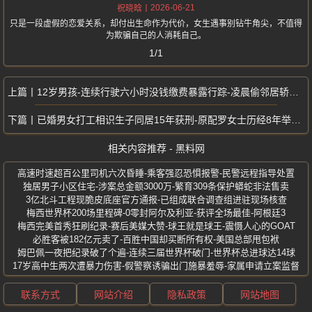
2026-06-21
祝晓晗
只是一段虚假的恋爱关系，却付出生命作为代价，女生遇事别钻牛角尖，不值得
为欺骗自己的人消耗自己。
1/1
12岁男孩-连续行驶六小时没钱缴费暴露行踪-凌晨偷邻居轿车闯高速
已婚男女打工相识生子同居15年获刑-原配罗女士历经8年举报维权
相关内容推荐 - 黑料网
高速时速超百公里司机六次昏睡-乘客强忍恐惧报警-民警远程指导处置
独居男子小区住宅-涉案总金额3000万-繁育309条保护蟒蛇非法售卖
3亿北斗工程现脆皮底座官方通报-已组成联合调查组进驻现场核查
梅西世界杯200场里程碑-0零封阿尔及利亚-获评全场最佳-阿根廷3
梅西完美首秀狂刷纪录-赛后美媒大赞-球王就是球王-震慑人心的GOAT
必胜客被182亿元卖了-百胜中国却买断所有权-美国总部甩包袱
姆巴佩一夜把纪录破了个遍-连续三届世界杯破门-世界杯总进球达14球
17岁高中生两次遭暴力伤害-假警察诱骗出门施暴羞辱-家属申请立案监督
联系方式
网站介绍
隐私政策
网站地图