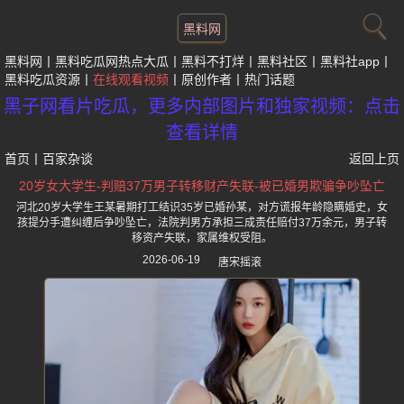
黑料网
黑料网
黑料吃瓜网热点大瓜
黑料不打烊
黑料社区
黑料社app
黑料吃瓜资源
在线观看视频
原创作者
热门话题
黑子网看片吃瓜，更多内部图片和独家视频：点击
查看详情
首页
丨
百家杂谈
返回上页
20岁女大学生-判赔37万男子转移财产失联-被已婚男欺骗争吵坠亡
河北20岁大学生王某暑期打工结识35岁已婚孙某，对方谎报年龄隐瞒婚史，女
孩提分手遭纠缠后争吵坠亡，法院判男方承担三成责任赔付37万余元，男子转
移资产失联，家属维权受阻。
2026-06-19
唐宋摇滚