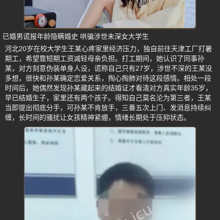
已婚男谎报年龄隐瞒婚史 哄骗涉世未深女大学生
河北20岁在校大学生王某心疼家里经济压力，独自前往天津工厂打暑
期工，希望靠短期工资减轻母亲负担。打工期间，她认识了同事孙
某，对方刻意伪装单身人设，谎称自己只有27岁，涉世不深的王某没
多想，很快和孙某确定恋爱关系，掏心掏肺对待这段感情。相处一段
时间后，她偶然发现孙某藏起来的结婚证才看清对方真实年龄35岁，
早已结婚生子，家里还有两个孩子。得知自己莫名沦为第三者，王某
当即提出彻底分手，可孙某不肯放手，三番五次上门、发消息持续纠
缠，长时间的骚扰让女孩精神紧绷，情绪长期处于压抑状态。