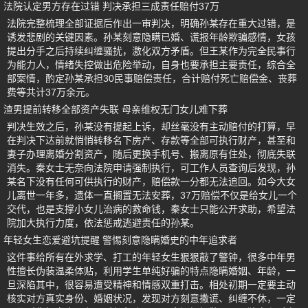
法院认定男方存在过错 判决承担三成责任赔付37万
法院完整梳理全部证据后作出一审判决，明确孙某存在重大过错，是
诱发悲剧的关键因素。孙某刻意隐瞒已婚、谎报年龄欺骗感情，女孩
提出分手之后持续纠缠骚扰，激化双方矛盾。但王某作为完全民事行
为能力人，情绪失控做出危险举动，自身也要承担主要责任，综合全
部案情，酌定孙某承担30民事赔偿责任，合计赔付死亡赔偿金、丧葬
费等共计37万余元。
渣男提前转移全部资产失联 母亲维权无门女儿难下葬
判决生效之后，孙某没有提起上诉，却丝毫没有主动赔付的打算，早
在判决下达前就悄悄转移名下房产、存款等全部可执行财产，甚至和
妻子办理离婚分割资产，随后更换手机号、搬离原有住处，彻底失联
消失。秦女士无奈向法院申请强制执行，可工作人员查询后发现，孙
某名下没有任何可供执行的财产，赔偿款一分都无法追回。如今大女
儿离世一年多，遗体一直搁置无法安葬，37万赔偿不仅是给女儿一个
交代，也是支撑小女儿治病的救命钱，秦女士只能公开求助，希望法
院加大执行力度，依法惩戒逃避责任的孙某。
年轻女生恋爱避坑提醒 警惕刻意隐瞒婚史的中年追求者
这件事给所有在外求学、打工的年轻女生狠狠敲了警钟，很多中年男
性擅长伪装温柔体贴，利用学生单纯好骗的特点隐瞒婚姻、年龄，一
旦深陷其中，很容易遭受精神和情感双重打击。相处初期一定要主动
核实对方真实身份、婚姻状况，发现对方刻意撒谎、纠缠不休，一定