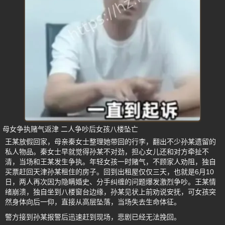
母女争执赌气返津 二人争吵后女孩八楼坠亡
王某放假回家，母亲秦女士整理她带回的行李，翻出不少孙某遗留的
私人物品。秦女士早就觉得孙某不对劲，担心女儿还和对方牵扯不
清，当场和王某发生争执。年轻女孩一时赌气，不顾家人劝阻，独自
买票赶回天津孙某租住的房子。回到出租屋仅仅三天，也就是6月10
日，两人再次因为隐瞒婚史、分手纠缠的问题爆发激烈争吵。王某情
绪崩溃，独自坐到八楼窗台边缘，孙某见状上前劝说安抚，可女孩突
然身体向后一仰，直接从高层坠落，当场失去生命体征。
警方接到孙某报警后迅速赶到现场，悲剧已经无法挽回。