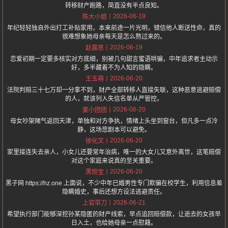
转移财产跑路，简直没有半点良知。
2026-06-19
陈大小姐
年纪轻轻独自外出打工补贴家用，本来前途一片光明，错信他人断送性命，真的
很难想象她母亲每天是怎么熬过来的。
2026-06-19
赵露思
恋爱初期一定要多核实对方底细，别被几句甜言蜜语哄骗，中年追求者主动示
好，多半藏着不为人知的隐瞒。
2026-06-20
王玉萌
法院判赔三十七万却一分拿不到，财产全部转移人直接失联，这种恶意逃避赔偿
的人，就该列入失信名单从严管控。
2026-06-20
姜小团团
母女吵架赌气返回天津，单独和对方争执，情绪上头坐到窗台，但凡多一点冷
静，这场悲剧本可以避免。
2026-06-20
徐化文
家里接连失去亲人，小女儿还要常年治病，唯一的大女儿又意外离世，这笔赔偿
对这个家庭来说真的至关重要。
2026-06-20
黑饱宝
黑子网 https://hz.one 上面说，不少中年已婚男性专门欺骗在校学生，利用信息差
隐瞒婚史，事后还想方设法逃避责任。
2026-06-21
上官带刀
希望执行部门能够深挖孙某隐匿的财产线索，早点追回赔偿款，让逝去的女孩早
日入土，也给她母亲一点慰藉。