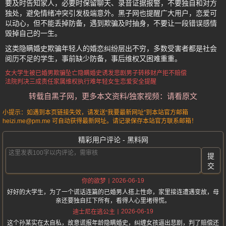
要及时告知家人，必要时保留聊天、录音证据报警，不要独自和对方
独处，避免情绪冲突引发极端意外。黑子网也提醒广大用户，恋爱可
以动心，但不能丢掉防备，遇到欺骗及时抽身，不要让一段错误感情
毁掉自己的一生。
这类隐瞒婚史欺骗年轻人的婚恋纠纷层出不穷，多数受害者都是社会
阅历不足的学生，事前缺少防备，事后维权又困难重重。
女大学生被已婚男欺骗坠亡
隐瞒婚史诱发悲剧
男子转移财产拒不赔偿
法院判决三成责任
家属维权执行难
年轻女生恋爱安全提醒
转载自黑子网，更多本文资料/独家视频：请看原文
小提示：如遇到本页链接失效，请发送“我要最新网址”到本站官方邮箱
heizi.me@pm.me 可自动获得最新网址。请记录保存本站官方联系邮箱！
精彩用户评论 - 黑料网
提
交
2026-06-19
你的欲梦
好好的大学生，为了一个谎话连篇的已婚男人搭上性命，家里接连遭遇变故，母
亲还要独自扛下所有，看得人心里堵得慌。
2026-06-19
迪士尼在逃公主
这个孙某实在太自私，故意谎报年龄隐瞒婚史，纠缠女孩逼出悲剧，判了赔偿还