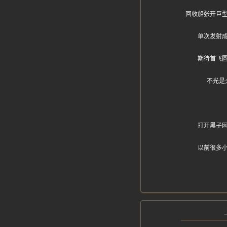
回收船张开巨
单次发射
期待首飞
不光是
打开黑子网
以前很多