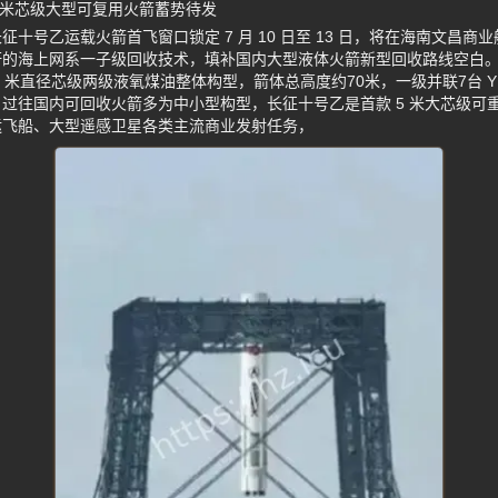
 米芯级大型可复用火箭蓄势待发
十号乙运载火箭首飞窗口锁定 7 月 10 日至 13 日，将在海南文昌
研的海上网系一子级回收技术，填补国内大型液体火箭新型回收路线空白
 米直径芯级两级液氧煤油整体构型，箭体总高度约70米，一级并联7台 YF
过往国内可回收火箭多为中小型构型，长征十号乙是首款 5 米大芯级可
运飞船、大型遥感卫星各类主流商业发射任务，