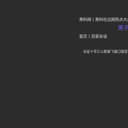
黑料网
黑料吃瓜网热点大
黑
首页
丨
百家杂谈
长征十号乙火箭首飞窗口锁定