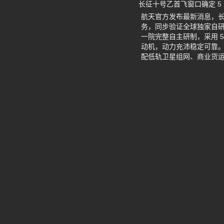
长征十号乙首飞窗口确定 5
航天官方发布最新消息，长征
务，同步验证全球独家自
一院完整自主研制，采用 5
动机，动力充沛稳定可靠。
配低轨卫星组网、商业货