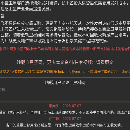
少小型卫星客户选择海外发射渠道，长十乙投入运营后低廉复用发射成本
、遥感卫星产业全面提速发展。
科普
首飞不只是单枚火箭试验，更是国内商业航天从一次性发射走向低成本复
征十号乙将进入批量生产、常态化发射阶段，持续承接各类商业卫星发射
产业链。随着低轨卫星组网需求持续暴涨，低成本可回收火箭是产业刚需
，为后续更大吨位重型可复用火箭研发积累关键工程实践数据。
创海上网系火箭回收
长十乙与猎鹰九号火箭运力成本
降低商业航天发射成本
领航者号
转载自黑子网，更多本文资料/独家视频：请看原文
送“我要最新网址”到本站官方邮箱 heizi.me@pm.me 可自动获得最新网址。
精彩用户评论 - 黑料网
2026-07-07
李大头
昌首飞太让人期待，全球独一份海上网系回收技术，不走国外垂直着陆老路，纯国产
2026-07-07
代古拉
省下的重量全部用来搭载卫星，同等体型运载效率远超海外同款可回收火箭。