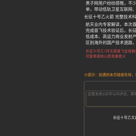
黑子网用户纷纷感慨，不
单，带动低轨卫星互联网
长征十号乙火箭 完整技术
航天业内专家解读，本次
完成首飞技术验证后，长
低成本、高运力商业发射
区别海外的国产技术道路
长征十号乙7月文昌首飞
全球首
可复用液体火箭发展意义
小提示：如遇到本页链接失效，请发
长征十号乙文