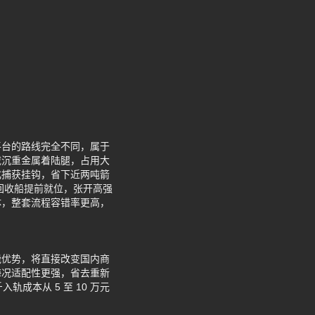
平台的路线完全不同，属于
载沉重金属着陆腿，占用大
化捕获挂钩，省下近两吨箭
回收船提前就位，张开高强
体，整套流程容错率更高，
能优势，将直接改变国内商
海况适配性更强，省去重新
成本从 5 至 10 万元