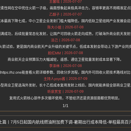
2026-07-07
王馨瑶
型柔性网在空中兜住火箭一子级，画面想象起来极具冲击力，容错率更高不用精准定点
2026-07-07
乙醇子
成本最高下降七成，中小卫星企业发射门槛大幅降低，国内低轨卫星组网产业发展会迎
2026-07-08
陈大小姐
圆满成功，后续批量常态化发射，让国产可回收火箭走向成熟，打破海外商业航天发射
2026-07-08
洁己
火箭试验，更是国内商业航天产业升级的关键节点，低成本发射会带动上下游产业同
2026-07-08
脸红MM
商业航天企业预算压力大幅减轻，遥感、通信卫星批量发射成本显著下降。
2026-07-08
李泽林
https://hz.one能查看火箭详细参数、回收分步流程，国内外可回收火箭技术路线对
2026-07-09
主持人yoyo酱
小型商业卫星选海外发射，长十乙低成本复用发射上线后，国内就能承接全部商业卫星
2026-07-09
听泉赏宝
复用式火箭核心部件多次循环使用，不管经济还是资源层面都优势明显。
1/1
7月5日起国内航线燃油附加费下调-暑期出行成本降低-单程最高百