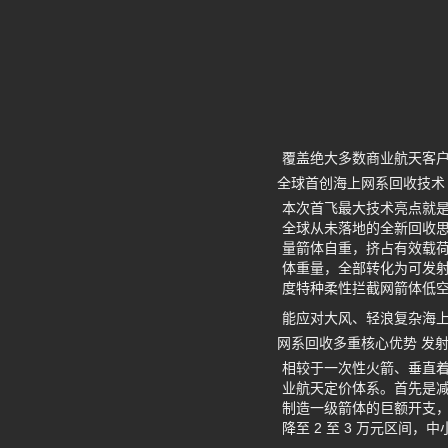
覆盖绝大多数商业航天客
全球首创海上网系回收技术
本次首飞最大技术亮点就
全球从未落地的全新回收
量箭体自重，挤占有效载
体重量，全部转化为可发射
度特种柔性拦截网箭体低
能应对大风、轻浪复杂海
网系回收多重核心优势 发
相较于一次性火箭、垂直
业航天定价体系。首先是
制造一级箭体的巨额开支，测
降至 2 至 3 万元区间