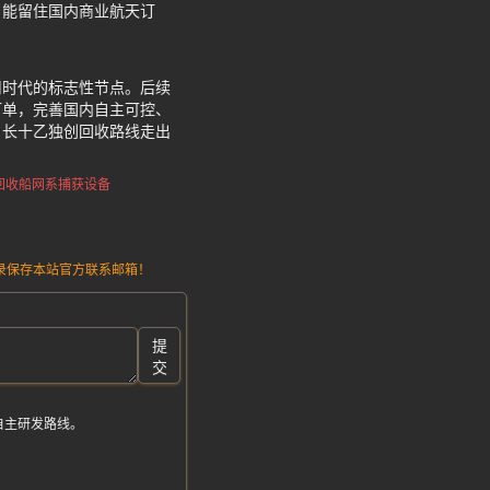
，能留住国内商业航天订
用时代的标志性节点。后续
订单，完善国内自主可控、
，长十乙独创回收路线走出
回收船网系捕获设备
请记录保存本站官方联系邮箱！
提
交
自主研发路线。