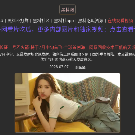
黑料网
瓜
黑料不打烊
黑料社区
黑料社app
黑料吃瓜资源
在线观看视频
子网看片吃瓜，更多内部图片和独家视频：点击查看
长征十号乙火箭-将于7月中旬首飞-全球首创海上网系回收技术压低航天
7月中旬，文昌发射场实施发射，独创海上网系回收区别于国外垂直着陆，本文讲解
优势与对国内商业航天发展意义。
2026-07-07
李笨笨