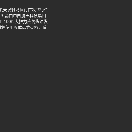
商业航天发射场执行首次飞行任
。火箭由中国航天科技集团
-100K 大推力液氧煤油发
重复使用液体运载火箭，适