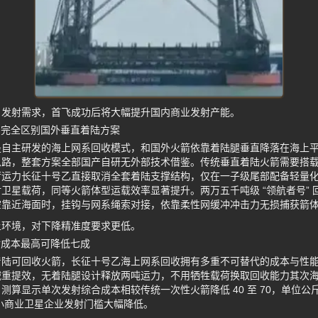
户发射需求，首飞成功后将大幅提升国内商业发射产能。
 完全区别国外垂直着陆方案
是自主研发的海上网系回收模式，和国外火箭依靠着陆腿垂直降落在海上
思路，整套方案全部国产自研无外部技术借鉴。传统垂直着陆火箭需要搭
荷运力长征十号乙直接取消全套着陆支撑结构，仅在一子级尾部配备轻量
卫星载荷，同等火箭体型运载效率显著提升。两万五千吨级 “领航者号” 
空靠近海面时，挂钩与网系绳索对接，依靠柔性网缓冲冲击力无损捕获箭
上环境，对下降精准度要求更低。
射成本最高可降低七成
着陆可回收火箭，长征十号乙海上网系回收拥有多重不可替代的成本与性
减重提效，无着陆腿设计释放两吨运力，不用牺牲载荷换取回收能力其次
算显示单次发射综合成本相较传统一次性火箭降低 40 至 70，单位公斤入轨
，中小商业卫星企业发射门槛大幅降低。