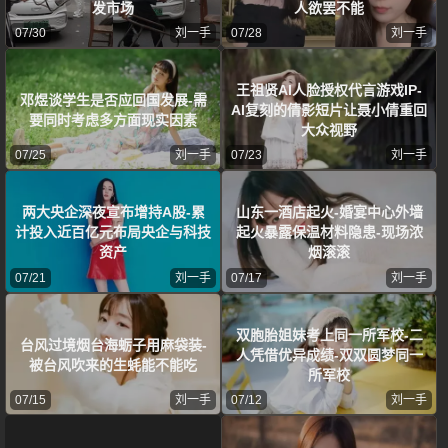
发市场
人欲罢不能
07/30
刘一手
07/28
刘一手
王祖贤AI人脸授权代言游戏IP-
邓煜谈学生是否应回国发展-需
AI复刻的倩影短片让聂小倩重回
要同时考虑多方面现实因素
大众视野
07/25
刘一手
07/23
刘一手
两大央企深夜宣布增持A股-累
山东一酒店起火-婚宴中心外墙
计投入近百亿元布局央企与科技
起火暴露保温材料隐患-现场浓
资产
烟滚滚
07/21
刘一手
07/17
刘一手
双胞胎姐妹考上同一所军校-二
台风过境烟台海蛎子用麻袋装-
人凭借优异成绩-双双圆梦同一
被台风吹来的生蚝能不能吃
所军校
07/15
刘一手
07/12
刘一手