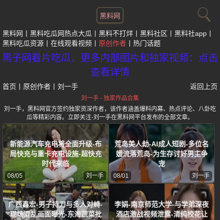
黑料网
黑料网
黑料吃瓜网热点大瓜
黑料不打烊
黑料社区
黑料社app
黑料吃瓜资源
在线观看视频
原创作者
热门话题
黑子网看片吃瓜，更多内部图片和独家视频：点击
查看详情
首页
丨
原创作者
丨
刘一手
返回上页
刘一手 - 独家作品合集
刘一手，黑料网官方签约独家资深作者，该作者涵盖爆料内幕、热点评论、八卦吃
瓜等精彩内容。立即关注-刘一手在黑料网平台发布的全部文章。
新能源汽车充电将全面升级-布
荒岛美人劫-AI成人短剧-多位名
局快充与重卡充电设施-超快充
媛流落荒岛-为生存讨好男主争
时代来临
宠
08/05
刘一手
08/01
刘一手
广西鑫宏-男子持刀与多人对峙-
李娟-南京师范大学-与学弟深夜
现场混乱画面曝光-东海蔬菜批
酒店激战视频泄露-清纯校花让