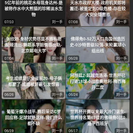
5亿年前的桃花水母现身达州-是
天水市政府大楼-政府机关即将
被称作水中大熊猫的珍稀淡水生
搬迁-被鉴定为D级危楼-存在较
物
大安全隐患市
07/10
刘一手
07/08
刘一手
张欣妍-身材优势尽显不雅私密
佛得角0-52万人口岛国创造历
视频流出-舞蹈系学姐情感出轨-
史-0沙特晋级32强-末轮赢球小
北京邮电大学
组出线
07/04
刘一手
06/28
刘一手
阿根廷2-超越克洛泽-世界杯已
考生成绩显示全省前20-母子俩
打进18球-0战胜奥地利-梅西梅
都蒙了-成绩被屏蔽引发惊喜
开二度
06/26
刘一手
06/24
刘一手
葡萄牙爆冷战平-赛后采访C罗
世界杯开赛以来最大冷门诞生-
回应称-足球就是这样-我们什么
世界排名第67位的佛得角0比0
都不缺
逼平西班牙
06/19
刘一手
06/17
刘一手