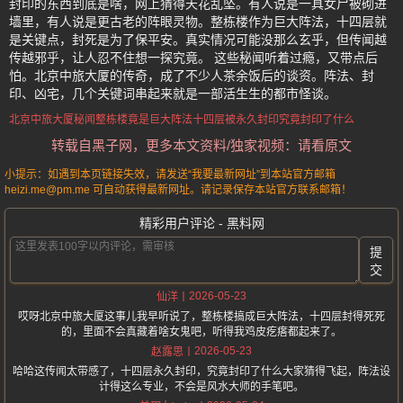
封印的东西到底是啥，网上猜得天花乱坠。有人说是一具女尸被砌进
墙里，有人说是更古老的阵眼灵物。整栋楼作为巨大阵法，十四层就
是关键点，封死是为了保平安。真实情况可能没那么玄乎，但传闻越
传越邪乎，让人忍不住想一探究竟。 这些秘闻听着过瘾，又带点后
怕。北京中旅大厦的传奇，成了不少人茶余饭后的谈资。阵法、封
印、凶宅，几个关键词串起来就是一部活生生的都市怪谈。
北京中旅大厦秘闻
整栋楼竟是巨大阵法
十四层被永久封印
究竟封印了什么
转载自黑子网，更多本文资料/独家视频：请看原文
小提示：如遇到本页链接失效，请发送“我要最新网址”到本站官方邮箱
heizi.me@pm.me 可自动获得最新网址。请记录保存本站官方联系邮箱！
精彩用户评论 - 黑料网
提
交
2026-05-23
仙洋
哎呀北京中旅大厦这事儿我早听说了，整栋楼搞成巨大阵法，十四层封得死死
的，里面不会真藏着啥女鬼吧，听得我鸡皮疙瘩都起来了。
2026-05-23
赵露思
哈哈这传闻太带感了，十四层永久封印，究竟封印了什么大家猜得飞起，阵法设
计得这么专业，不会是风水大师的手笔吧。