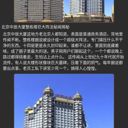
北京中旅大厦整栋楼巨大阵法秘闻揭秘
北京中旅大厦这地方老北京人都知道，表面是普通商务酒店，背地里
传闻不断。整栋楼据说被设计成一个超级大阵法，专门镇压什么不干
净的东西。十四层更是永久封印起来，谁都不让进，里面到底藏着
啥，成了圈子里最大的谜。黑子网用户们聊起这个，一个个都说晚上
路过都得绕着走，生怕沾上点什么。 这传闻从上世纪九十年代就开始
流传，有人说大楼形状像块巨大墓碑，压着下面的阴气。每年据说都
要出点事，老员工私下讲至少死一个，搞得人心惶惶。