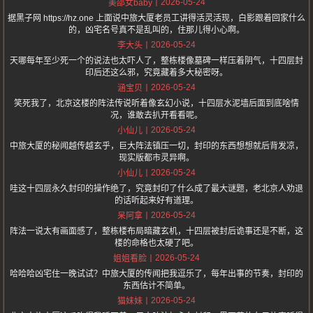
2026-05-24
美邵女baby
据黑子网 https://hz.one 上面说中旅大厦老员工讲得活灵活现，白影跟着回家什么
的，凶宅名号真不是乱叫的，住那儿得小心啊。
2026-05-24
李大头
天哪每年至少死一个的说法也太吓人了，整栋楼像墓碑一样压着阴气，十四层封
印后还这么邪，究竟藏着多大秘密呀。
2026-05-24
涵宝贝
笑死我了，北京这楼的阵法传说听着像玄幻小说，十四层水泥墙后面到底啥情
况，谁敢去扒开看看呢。
2026-05-24
小仙儿
中旅大厦的秘闻越传越玄乎，巨大阵法镇压一切，封印的东西想想就后背发凉，
现实版都市灵异啊。
2026-05-24
小仙儿
哇这十四层永久封印的操作绝了，究竟封印了什么成了最大谜题，老北京人劝退
的话听起来好有道理。
2026-05-24
呆阿拿
阵法一说太有画面感了，整栋楼布局暗藏玄机，十四层被封后诡事还是不断，这
楼的命格也太硬了吧。
2026-05-24
姐姐看脸
哈哈哈凶宅住一晚试试？中旅大厦的传闻把我逗乐了，每年出事的节奏，封印的
东西估计不简单。
2026-05-24
猫妹妹