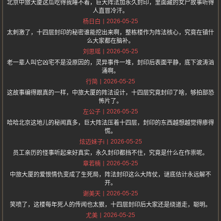
北京中旅大厦这瓜吃得我睡不着，巨大阵法加永久封印，里面藏的女尸故事听得
人直冒冷汗。
2026-05-25
杨日白
太刺激了，十四层封印的秘密谁能挖出来啊，整栋楼作为阵法核心，究竟在镇什
么大家都在脑补。
2026-05-25
刘思瑶
老一辈人叫它凶宅不是没原因的，灵异事件一堆，封印后表面平静，底下波涛汹
涌啊。
2026-05-25
行简
这故事编得跟真的一样，中旅大厦的阵法设计，十四层究竟封印了啥，够拍部恐
怖片了。
2026-05-25
左公子
哈哈北京这地儿的秘闻真多，巨大阵法压着十四层，封印的东西越想越觉得瘆得
慌。
2026-05-25
炫迈妹子i
员工亲历的怪事听起来好真实，永久封印都挡不住，究竟是什么在作祟呢。
2026-05-25
章若楠
中旅大厦的爱恨情仇变成了生死局，阵法封印这么大阵仗，谜底估计永远解不
开。
2026-05-25
谢美天
笑喷了，这楼每年死人的传闻也太狠，十四层封印后大家还是绕道走，聪明。
2026-05-25
尤美