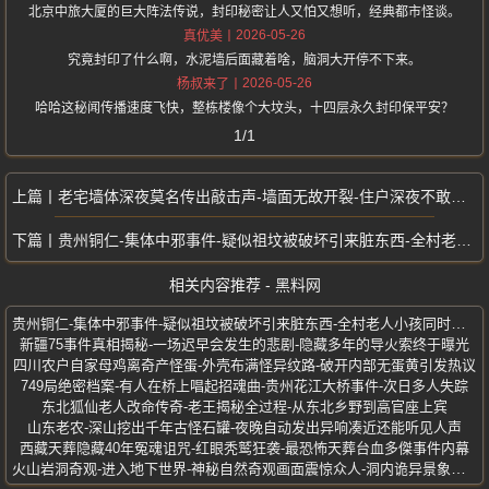
北京中旅大厦的巨大阵法传说，封印秘密让人又怕又想听，经典都市怪谈。
2026-05-26
真优美
究竟封印了什么啊，水泥墙后面藏着啥，脑洞大开停不下来。
2026-05-26
杨叔来了
哈哈这秘闻传播速度飞快，整栋楼像个大坟头，十四层永久封印保平安？
1/1
老宅墙体深夜莫名传出敲击声-墙面无故开裂-住户深夜不敢独自居家
贵州铜仁-集体中邪事件-疑似祖坟被破坏引来脏东西-全村老人小孩同时发病
相关内容推荐 - 黑料网
贵州铜仁-集体中邪事件-疑似祖坟被破坏引来脏东西-全村老人小孩同时发病
新疆75事件真相揭秘-一场迟早会发生的悲剧-隐藏多年的导火索终于曝光
四川农户自家母鸡离奇产怪蛋-外壳布满怪异纹路-破开内部无蛋黄引发热议
749局绝密档案-有人在桥上唱起招魂曲-贵州花江大桥事件-次日多人失踪
东北狐仙老人改命传奇-老王揭秘全过程-从东北乡野到高官座上宾
山东老农-深山挖出千年古怪石罐-夜晚自动发出异响凑近还能听见人声
西藏天葬隐藏40年冤魂诅咒-红眼秃鹫狂袭-最恐怖天葬台血多傑事件内幕
火山岩洞奇观-进入地下世界-神秘自然奇观画面震惊众人-洞内诡异景象曝光