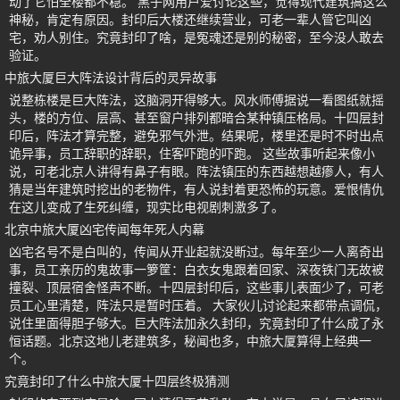
动了它怕全楼都不稳。 黑子网用户爱讨论这些，觉得现代建筑搞这么
神秘，肯定有原因。封印后大楼还继续营业，可老一辈人管它叫凶
宅，劝人别住。究竟封印了啥，是冤魂还是别的秘密，至今没人敢去
验证。
中旅大厦巨大阵法设计背后的灵异故事
说整栋楼是巨大阵法，这脑洞开得够大。风水师傅据说一看图纸就摇
头，楼的方位、层高、甚至窗户排列都暗合某种镇压格局。十四层封
印后，阵法才算完整，避免邪气外泄。结果呢，楼里还是时不时出点
诡异事，员工辞职的辞职，住客吓跑的吓跑。 这些故事听起来像小
说，可老北京人讲得有鼻子有眼。阵法镇压的东西越想越瘆人，有人
猜是当年建筑时挖出的老物件，有人说封着更恐怖的玩意。爱恨情仇
在这儿变成了生死纠缠，现实比电视剧刺激多了。
北京中旅大厦凶宅传闻每年死人内幕
凶宅名号不是白叫的，传闻从开业起就没断过。每年至少一人离奇出
事，员工亲历的鬼故事一箩筐：白衣女鬼跟着回家、深夜铁门无故被
撞裂、顶层宿舍怪声不断。十四层封印后，这些事儿表面少了，可老
员工心里清楚，阵法只是暂时压着。 大家伙儿讨论起来都带点调侃，
说住里面得胆子够大。巨大阵法加永久封印，究竟封印了什么成了永
恒话题。北京这地儿老建筑多，秘闻也多，中旅大厦算得上经典一
个。
究竟封印了什么中旅大厦十四层终极猜测