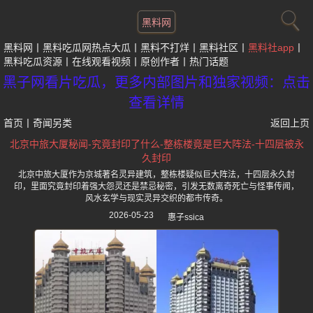
黑料网
黑料网
黑料吃瓜网热点大瓜
黑料不打烊
黑料社区
黑料社app
黑料吃瓜资源
在线观看视频
原创作者
热门话题
黑子网看片吃瓜，更多内部图片和独家视频：点击
查看详情
首页
丨
奇闻另类
返回上页
北京中旅大厦秘闻-究竟封印了什么-整栋楼竟是巨大阵法-十四层被永
久封印
北京中旅大厦作为京城著名灵异建筑，整栋楼疑似巨大阵法，十四层永久封
印，里面究竟封印着强大怨灵还是禁忌秘密，引发无数离奇死亡与怪事传闻，
风水玄学与现实灵异交织的都市传奇。
2026-05-23
惠子ssica