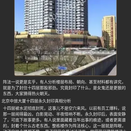
阵法一说更是玄乎，有人分析楼层布局、朝向、甚至材料都有讲究，
就是为了封住十四层那股邪劲。究竟封印了什么，是女鬼还是更狠的
东西，大家猜得热火朝天。
北京中旅大厦十四层永久封印真相分析
十四层被水泥彻底封死，这事儿不是空穴来风。以前有员工爆料，说
那一层闹得最凶，白影晃动、半夜怪响不断。永久封印后，表面安静
了，可底下故事更多。有人说里面藏着当年出事的痕迹，或者更离谱
的，封着个什么古老东西。整栋楼作为阵法核心，这一层就是阵眼，