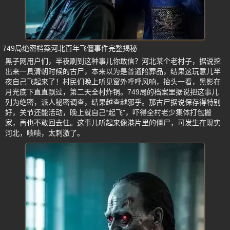
749局绝密档案河北百年飞僵事件完整揭秘
黑子网用户们，半夜刷到这种事儿你敢信？河北某个老村子，据说挖
出来一具清朝时候的古尸，本来以为是普通陪葬品，结果这玩意儿半
夜自己飞起来了！村民们晚上听见窗外呼呼风响，抬头一看，黑影在
月光底下直直飘过，第二天全村炸锅。749局的档案里据说把这事儿
列为绝密，派人秘密调查，结果越查越邪乎。那古尸据说保存得特别
好，关节还能活动，晚上就自己“起飞”，吓得全村老少集体打包搬
家，再也不敢回去住。这事儿听起来像港片里的僵尸，可发生在现实
河北，啧啧，太刺激了。