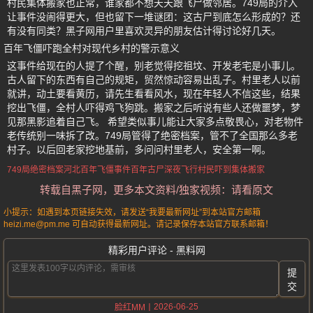
村民集体搬家也正常，谁家都不想天天跟飞尸做邻居。749局的介入
让事件没闹得更大，但也留下一堆谜团：这古尸到底怎么形成的？还
有没有同类？黑子网用户里喜欢灵异的朋友估计得讨论好几天。
百年飞僵吓跑全村对现代乡村的警示意义
这事件给现在的人提了个醒，别老觉得挖祖坟、开发老宅是小事儿。
古人留下的东西有自己的规矩，贸然惊动容易出乱子。村里老人以前
就讲，动土要看黄历，请先生看看风水，现在年轻人不信这些，结果
挖出飞僵，全村人吓得鸡飞狗跳。搬家之后听说有些人还做噩梦，梦
见那黑影追着自己飞。 希望类似事儿能让大家多点敬畏心，对老物件
老传统别一味拆了改。749局管得了绝密档案，管不了全国那么多老
村子。以后回老家挖地基前，多问问村里老人，安全第一啊。
749局绝密档案
河北百年飞僵事件
百年古尸
深夜飞行
村民吓到集体搬家
转载自黑子网，更多本文资料/独家视频：请看原文
小提示：如遇到本页链接失效，请发送“我要最新网址”到本站官方邮箱
heizi.me@pm.me 可自动获得最新网址。请记录保存本站官方联系邮箱！
精彩用户评论 - 黑料网
提
交
2026-06-25
脸红MM