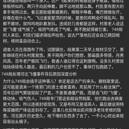
现场描述得那叫一个渗人。古尸飞起来的时候据说身子板直，像练过
铁板桥似的，两只手向前伸着，脚不沾地就那么飘。村民里有胆大的
拿手电照过去，看见那脸蜡黄蜡黄的，眼睛半睁着，嘴巴微微张开，
好像在吸什么气。飞过谁家屋顶的时候，屋里的鸡鸭全吓得乱叫，狗
都不敢吠，就呜呜地趴着发抖。连续好几夜都是这样，村里老人说这
是“飞僵”成气候了，吸阴气练成了气候，再不跑就得被它害。 749局
的人来后，村民们描述得绘声绘色，说古尸落地后还会自己爬回棺
材，棺材盖自动合上。
调查人员在周围布了阵，试图镇住，结果第二天早上棺材又空了，黑
影继续在村头村尾晃悠。黑子网用户你们想想，那画面多带感，月黑
风高，百年老尸御风飞行，普通人谁扛得住这刺激啊。没多久村里就
陆陆续续有人搬走，最后剩的几户也受不了，集体打包跑路了。
749局处理河北飞僵事件背后原因深度分析
为什么749局会插手这种事儿？肯定是这古尸的来头。据档案里说，
这可能是清末一个练邪门的道士或者富商，死前用了什么秘法保尸，
百年后阴气聚拢就起了尸变。不是普通僵尸跳，而是会飞的“飞僵”，
移动快，吸气伤人。749局专门管这些超自然档案，怕它跑出去祸害
更大范围，所以连夜封锁现场，又是布阵又是请高人，最后据说用特
殊容器把尸体运走封存了。 这事儿也反映出民间很多老坟老棺的隐
患。河北那片历史悠久，地下埋的东西多了去了，一不小心挖出来就
容易出幺蛾子。