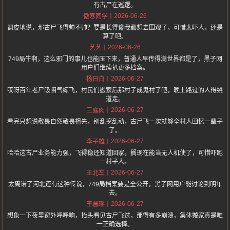
有古尸在巡逻。
2026-06-26
傲寒同学
调皮地说，那古尸飞得帅不帅？要是长得俊我都想去围观了，可惜太吓人，还是
算了吧。
2026-06-26
艺艺
749局牛啊，这么邪门的事儿也能压下来，普通人早传得满世界都是了，黑子网
用户们继续扒更多档案。
2026-06-27
杨日白
哎呀百年老尸吸阴气练飞，村民们搬家后那村子成鬼村了吧，晚上路过的人得绕
道走。
2026-06-27
三露肉
看完只想说敬畏自然敬畏祖先，别乱挖乱动，古尸飞一次就够全村人回忆一辈子
了。
2026-06-27
李子雄
哈哈这古尸业务能力强，飞得稳还知道回家，搁现在能当无人机使了，可惜吓跑
一村子人。
2026-06-27
王北车
太离谱了河北还有这种传说，749局档案要是全公开，黑子网用户能讨论到明年
去。
2026-06-27
王馨瑶
想象一下夜里窗外呼呼响，抬头看见古尸飞过，那得有多崩溃，集体搬家真是唯
一正确选择。