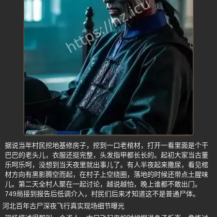
据说当年村民挖地基修房子，挖到一口老棺材，打开一看里面是个干
巴巴的老头儿，衣服还挺完整，头发指甲都长长的。起初大家当古董
乐呵乐呵，没想到当天夜里就出事儿了。有人半夜起来撒尿，看见棺
材方向有黑影腾空而起，在村子上空绕圈，落地的时候还带点土腥味
儿。第二天全村人聚在一起讨论，越说越怕，晚上谁都不敢出门。
749局接到报告后低调介入，村民们后来才知道这不是普通尸体。
河北百年古尸深夜飞行真实现场细节曝光