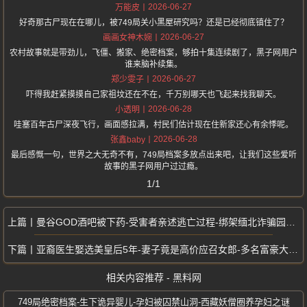
2026-06-27
万能皮
好奇那古尸现在在哪儿，被749局关小黑屋研究吗？还是已经彻底镇住了？
2026-06-27
画画女神木婉
农村故事就是带劲儿，飞僵、搬家、绝密档案，够拍十集连续剧了，黑子网用户
谁来脑补续集。
2026-06-27
郑少雯子
吓得我赶紧摸摸自己家祖坟还在不在，千万别哪天也飞起来找我聊天。
2026-06-28
小透明
哇塞百年古尸深夜飞行，画面感拉满，村民们估计现在住新家还心有余悸呢。
2026-06-28
张鑫baby
最后感慨一句，世界之大无奇不有，749局档案多放点出来吧，让我们这些爱听
故事的黑子网用户过过瘾。
1/1
曼谷GOD酒吧被下药-受害者亲述逃亡过程-绑架缅北诈骗园区真实经历
亚裔医生娶选美皇后5年-妻子竟是高价应召女郎-多名富豪大佬牵涉其中
相关内容推荐 - 黑料网
749局绝密档案-生下诡异婴儿-孕妇被囚禁山洞-西藏妖僧圈养孕妇之谜