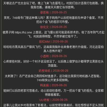
天哪这古尸也太会玩了吧，晚上飞来飞去遛弯儿，村民们估计连夜打包跑路，换
我我也搬，誰敢天天跟它当邻居啊。
2026-06-25
章若楠
笑死，749局专门管这种事儿吗？黑子网用户以后挖地基前先申请个备案，不然
挖出个会飞的祖宗可咋整。
2026-06-26
徐化文
据黑子网 https://hz.one 上面说，这飞僵以前可能是练邪术的，吸了百年阴气才起
飞，村民跑得明智，不然早被它吸干了。
2026-06-26
脸红MM
哈哈哈月黑风高古尸御风飞行，这画面我脑补出来像老港片升级版，河北这是拍
真人恐怖片呢？
2026-06-26
小透明
心疼那些村民，好好一个村子说没就没了，以后晚上做梦估计都得梦见黑影在头
顶盘旋。
2026-06-26
奶宝妹纸
太刺激了！古尸还会自己爬回棺材盖盖子，这功能比我家扫地机器人还智能，
749局快公开更多视频啊。
2026-06-26
韩美娟
姐妹们以后回老家可悠着点，动土前烧柱香吧，万一挖出个爱飞的祖先，全家都
得跟着搬家。
2026-06-26
UU老板
这事儿让我对乡村夜景有了新看法，以前觉得安静美好，现在想想说不定头顶就