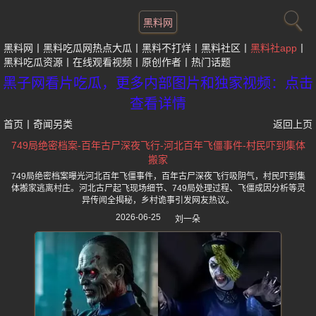
黑料网
黑料网
黑料吃瓜网热点大瓜
黑料不打烊
黑料社区
黑料社app
黑料吃瓜资源
在线观看视频
原创作者
热门话题
黑子网看片吃瓜，更多内部图片和独家视频：点击
查看详情
首页
丨
奇闻另类
返回上页
749局绝密档案-百年古尸深夜飞行-河北百年飞僵事件-村民吓到集体
搬家
749局绝密档案曝光河北百年飞僵事件，百年古尸深夜飞行吸阴气，村民吓到集
体搬家逃离村庄。河北古尸起飞现场细节、749局处理过程、飞僵成因分析等灵
异传闻全揭秘，乡村诡事引发网友热议。
2026-06-25
刘一朵