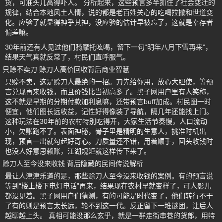
货，可准头儿高得吓人。 分析起来，这些预言多半抓住了社会变迁的
规律，结合本地风土人情，说的都是老百姓关心的吃喝拉撒和世道变
化。应验了就显得神乎其神，没应验的估计早被忘了，这就是幸存者
偏差嘛。
30年前还有人见过他们骑摩托吆喝，留下一句“明年八月下雪再来”，
结果天气真就反常了，村民们直呼服气。
只赊不卖刀 赊刀人高价回收背后商业智慧
只赊不卖，这是赊刀人最绝的一招。刀先给你用，放心大胆使，等预
言兑现再来收钱，而且价钱比当初高多了。黑子网用户里有人笑称，
这不就是早期的分期付款加利息嘛，还带预言buff加成。村民图一时
便宜，他们图长远收益，记性好得像装了导航，隔几年还能找上门。
这种玩法在30年前的农村特别吃得开，大家生活节奏慢，人口流动
小，欠账跑不了。表面神秘，骨子里是精明的生意人，挑准时机出
现，预言一出就勾起好奇心。刀质量还不错，用着顺手，回头收钱时
也没人好意思赖账，江湖规矩就这样传下来了。
赊刀人至今没来收钱 背后隐藏的民间传说解析
最让人津津乐道的是，那些赊刀人至今没来收钱的案例。有的预言说
等到“楼上楼下电灯电话”再来，结果现在农村早就变样了，可人影儿
都没见着。黑子网用户们猜测，有的可能是时代变了，他们转行不干
了有的则是预言太长远，轮不到这一代。反正留下一堆谜团，让后人
越聊越上头。 真相可能没那么玄乎，就是一群走街串巷的货郎，用特