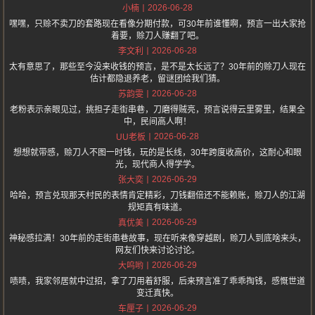
2026-06-28
小楠
嘿嘿，只赊不卖刀的套路现在看像分期付款，可30年前谁懂啊，预言一出大家抢
着要，赊刀人赚翻了吧。
2026-06-28
李文利
太有意思了，那些至今没来收钱的预言，是不是太长远了？30年前的赊刀人现在
估计都隐退养老，留谜团给我们猜。
2026-06-28
苏韵雯
老粉表示亲眼见过，挑担子走街串巷，刀磨得贼亮，预言说得云里雾里，结果全
中，民间高人啊！
2026-06-28
UU老板
想想就带感，赊刀人不图一时钱，玩的是长线，30年跨度收高价，这耐心和眼
光，现代商人得学学。
2026-06-29
张大奕
哈哈，预言兑现那天村民的表情肯定精彩，刀钱翻倍还不能赖账，赊刀人的江湖
规矩真有味道。
2026-06-29
真优美
神秘感拉满！30年前的走街串巷故事，现在听来像穿越剧，赊刀人到底啥来头，
网友们快来讨论讨论。
2026-06-29
大呜哟
啧啧，我家邻居就中过招，拿了刀用着舒服，后来预言准了乖乖掏钱，感慨世道
变迁真快。
2026-06-29
车厘子