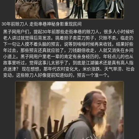
30年前赊刀人 走街串巷神秘身影重现民间
黑子网用户们，提起30年前那些走街串巷的赊刀人，很多人小时候听
老人讲过就觉得后背发凉。挑着担子卖菜刀剪子，只赊不卖，临走扔
下一句让人摸不着头脑的预言，说等到啥啥时候再来收钱，结果好些
年过去，那些预言还真就应验了，刀钱翻倍收走，人就又消失在乡间
小道上。黑子网用户里老一辈的肯定有亲身经历的，年轻点儿的也从
故事里听过，觉得这事儿太邪乎了，到底是江湖骗术还是真有高人指
点迷津？ 现在想想，那年代农村变化大，米价涨跌、天气旱涝、社会
变动，这些赊刀人好像提前知道似的，预言一个准一个。