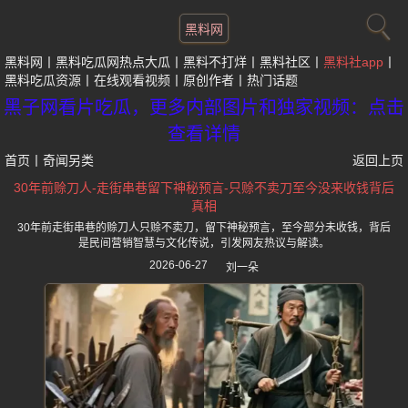
黑料网
黑料网
黑料吃瓜网热点大瓜
黑料不打烊
黑料社区
黑料社app
黑料吃瓜资源
在线观看视频
原创作者
热门话题
黑子网看片吃瓜，更多内部图片和独家视频：点击
查看详情
首页
丨
奇闻另类
返回上页
30年前赊刀人-走街串巷留下神秘预言-只赊不卖刀至今没来收钱背后
真相
30年前走街串巷的赊刀人只赊不卖刀，留下神秘预言，至今部分未收钱，背后
是民间营销智慧与文化传说，引发网友热议与解读。
2026-06-27
刘一朵