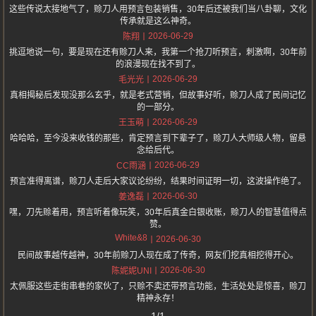
这些传说太接地气了，赊刀人用预言包装销售，30年后还被我们当八卦聊，文化
传承就是这么神奇。
2026-06-29
陈翔
挑逗地说一句，要是现在还有赊刀人来，我第一个抢刀听预言，刺激啊，30年前
的浪漫现在找不到了。
2026-06-29
毛光光
真相揭秘后发现没那么玄乎，就是老式营销，但故事好听，赊刀人成了民间记忆
的一部分。
2026-06-29
王玉萌
哈哈哈，至今没来收钱的那些，肯定预言到下辈子了，赊刀人大师级人物，留悬
念给后代。
2026-06-29
CC雨涵
预言准得离谱，赊刀人走后大家议论纷纷，结果时间证明一切，这波操作绝了。
2026-06-30
姜逸磊
嘿，刀先赊着用，预言听着像玩笑，30年后真金白银收账，赊刀人的智慧值得点
赞。
White&8
2026-06-30
民间故事越传越神，30年前赊刀人现在成了传奇，网友们挖真相挖得开心。
2026-06-30
陈妮妮UNI
太佩服这些走街串巷的家伙了，只赊不卖还带预言功能，生活处处是惊喜，赊刀
精神永存！