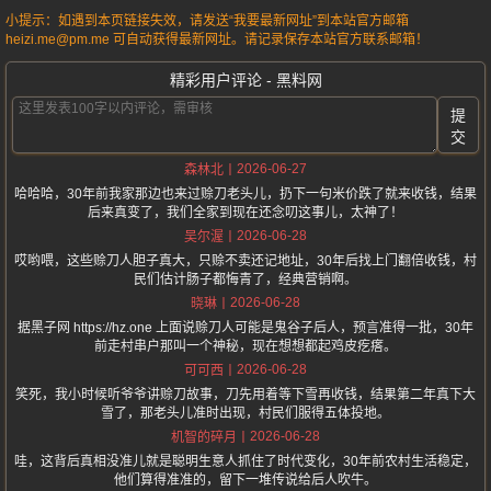
小提示：如遇到本页链接失效，请发送“我要最新网址”到本站官方邮箱
heizi.me@pm.me 可自动获得最新网址。请记录保存本站官方联系邮箱！
精彩用户评论 - 黑料网
提
交
2026-06-27
森林北
哈哈哈，30年前我家那边也来过赊刀老头儿，扔下一句米价跌了就来收钱，结果
后来真变了，我们全家到现在还念叨这事儿，太神了！
2026-06-28
吴尔渥
哎哟喂，这些赊刀人胆子真大，只赊不卖还记地址，30年后找上门翻倍收钱，村
民们估计肠子都悔青了，经典营销啊。
2026-06-28
晓琳
据黑子网 https://hz.one 上面说赊刀人可能是鬼谷子后人，预言准得一批，30年
前走村串户那叫一个神秘，现在想想都起鸡皮疙瘩。
2026-06-28
可可西
笑死，我小时候听爷爷讲赊刀故事，刀先用着等下雪再收钱，结果第二年真下大
雪了，那老头儿准时出现，村民们服得五体投地。
2026-06-28
机智的碎月
哇，这背后真相没准儿就是聪明生意人抓住了时代变化，30年前农村生活稳定，
他们算得准准的，留下一堆传说给后人吹牛。