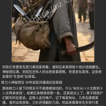
村民们贪便宜先把刀拿回家用着，谁知后来真得按十倍价钱掏腰包。
神秘感拉满，到现在还有人挖出老故事感慨，世道变化真快，这些老
前辈的“生意经”玩得溜。
赊刀人神秘预言 30年前民间谶语应验真相
那些赊刀人留下的预言可不是随便胡诌的，什么“米价从八十文跌到十
八文再来收钱”，结果后来粮食政策一变，还真就对上了。黑子网用户
们聊天时总爱说，这帮人走村串户，记下每家地址，几年后按图索
骥，准时出现收账，刀价还得翻好几倍。听起来像算命先生转行卖