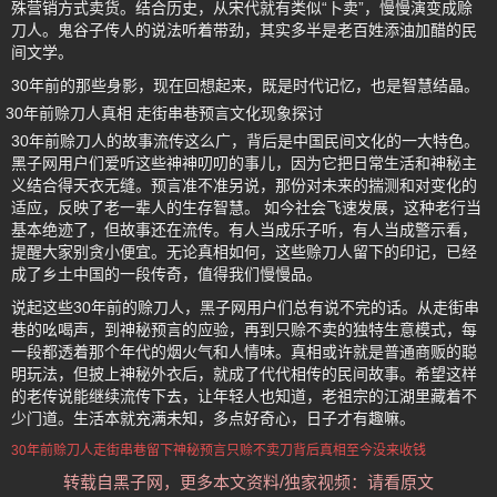
殊营销方式卖货。结合历史，从宋代就有类似“卜卖”，慢慢演变成赊
刀人。鬼谷子传人的说法听着带劲，其实多半是老百姓添油加醋的民
间文学。
30年前的那些身影，现在回想起来，既是时代记忆，也是智慧结晶。
30年前赊刀人真相 走街串巷预言文化现象探讨
30年前赊刀人的故事流传这么广，背后是中国民间文化的一大特色。
黑子网用户们爱听这些神神叨叨的事儿，因为它把日常生活和神秘主
义结合得天衣无缝。预言准不准另说，那份对未来的揣测和对变化的
适应，反映了老一辈人的生存智慧。 如今社会飞速发展，这种老行当
基本绝迹了，但故事还在流传。有人当成乐子听，有人当成警示看，
提醒大家别贪小便宜。无论真相如何，这些赊刀人留下的印记，已经
成了乡土中国的一段传奇，值得我们慢慢品。
说起这些30年前的赊刀人，黑子网用户们总有说不完的话。从走街串
巷的吆喝声，到神秘预言的应验，再到只赊不卖的独特生意模式，每
一段都透着那个年代的烟火气和人情味。真相或许就是普通商贩的聪
明玩法，但披上神秘外衣后，就成了代代相传的民间故事。希望这样
的老传说能继续流传下去，让年轻人也知道，老祖宗的江湖里藏着不
少门道。生活本就充满未知，多点好奇心，日子才有趣嘛。
30年前赊刀人
走街串巷
留下神秘预言
只赊不卖刀
背后真相
至今没来收钱
转载自黑子网，更多本文资料/独家视频：请看原文