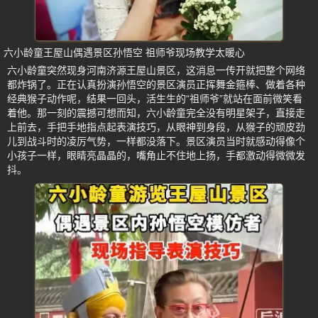
六小龄童王屋山偶遇景区孙悟空 祖师爷现场教学太暖心
六小龄童突然现身河南济源王屋山景区，这消息一传开就把整个网络
都炸锅了。正在认真扮演孙悟空的景区演员正挥舞金箍棒、做着各种
经典猴子动作呢，结果一回头，活生生的“祖师爷”就站在面前微笑看
着他。那一刻的震撼可想而知，六小龄童完全没有明星架子，直接走
上前去，手把手地指点起表演技巧，从眼神到身段，从猴子的顽皮劲
儿到战斗时的凌厉气势，一样都没落下。景区演员当时就感动得像个
小孩子一样，眼睛亮晶晶的，嘴角止不住地上扬，手都激动得微微发
抖。