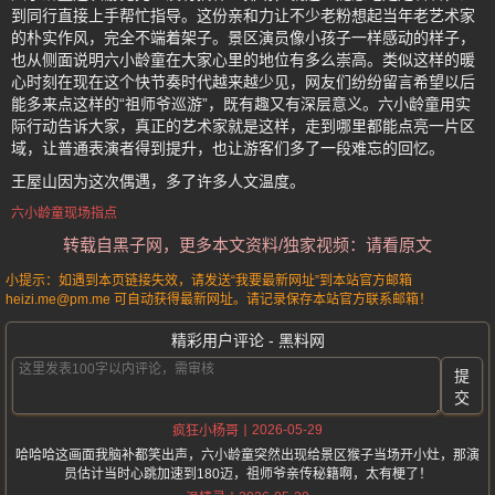
到同行直接上手帮忙指导。这份亲和力让不少老粉想起当年老艺术家
的朴实作风，完全不端着架子。景区演员像小孩子一样感动的样子，
也从侧面说明六小龄童在大家心里的地位有多么崇高。类似这样的暖
心时刻在现在这个快节奏时代越来越少见，网友们纷纷留言希望以后
能多来点这样的“祖师爷巡游”，既有趣又有深层意义。六小龄童用实
际行动告诉大家，真正的艺术家就是这样，走到哪里都能点亮一片区
域，让普通表演者得到提升，也让游客们多了一段难忘的回忆。
王屋山因为这次偶遇，多了许多人文温度。
六小龄童现场指点
转载自黑子网，更多本文资料/独家视频：请看原文
小提示：如遇到本页链接失效，请发送“我要最新网址”到本站官方邮箱
heizi.me@pm.me 可自动获得最新网址。请记录保存本站官方联系邮箱！
精彩用户评论 - 黑料网
提
交
2026-05-29
疯狂小杨哥
哈哈哈这画面我脑补都笑出声，六小龄童突然出现给景区猴子当场开小灶，那演
员估计当时心跳加速到180迈，祖师爷亲传秘籍啊，太有梗了！