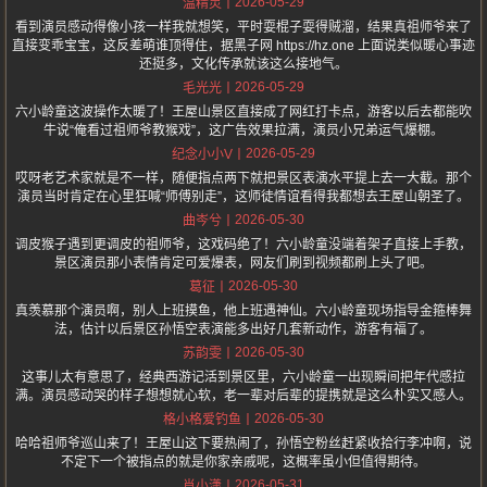
2026-05-29
温精灵
看到演员感动得像小孩一样我就想笑，平时耍棍子耍得贼溜，结果真祖师爷来了
直接变乖宝宝，这反差萌谁顶得住，据黑子网 https://hz.one 上面说类似暖心事迹
还挺多，文化传承就该这么接地气。
2026-05-29
毛光光
六小龄童这波操作太暖了！王屋山景区直接成了网红打卡点，游客以后去都能吹
牛说“俺看过祖师爷教猴戏”，这广告效果拉满，演员小兄弟运气爆棚。
2026-05-29
纪念小小V
哎呀老艺术家就是不一样，随便指点两下就把景区表演水平提上去一大截。那个
演员当时肯定在心里狂喊“师傅别走”，这师徒情谊看得我都想去王屋山朝圣了。
2026-05-30
曲岑兮
调皮猴子遇到更调皮的祖师爷，这戏码绝了！六小龄童没端着架子直接上手教，
景区演员那小表情肯定可爱爆表，网友们刷到视频都刷上头了吧。
2026-05-30
葛征
真羡慕那个演员啊，别人上班摸鱼，他上班遇神仙。六小龄童现场指导金箍棒舞
法，估计以后景区孙悟空表演能多出好几套新动作，游客有福了。
2026-05-30
苏韵雯
这事儿太有意思了，经典西游记活到景区里，六小龄童一出现瞬间把年代感拉
满。演员感动哭的样子想想就心软，老一辈对后辈的提携就是这么朴实又感人。
2026-05-30
格小格爱钓鱼
哈哈祖师爷巡山来了！王屋山这下要热闹了，孙悟空粉丝赶紧收拾行李冲啊，说
不定下一个被指点的就是你家亲戚呢，这概率虽小但值得期待。
2026-05-31
肖小潇