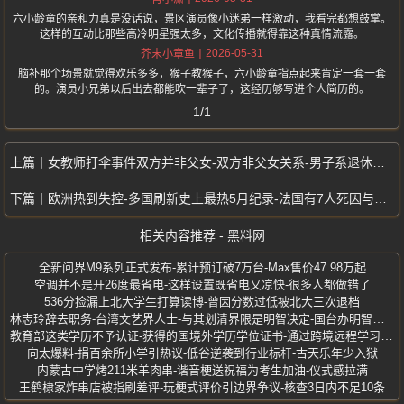
六小龄童的亲和力真是没话说，景区演员像小迷弟一样激动，我看完都想鼓掌。
这样的互动比那些高冷明星强太多，文化传播就得靠这种真情流露。
2026-05-31
芥末小章鱼
脑补那个场景就觉得欢乐多多，猴子教猴子，六小龄童指点起来肯定一套一套
的。演员小兄弟以后出去都能吹一辈子了，这经历够写进个人简历的。
1/1
女教师打伞事件双方并非父女-双方非父女关系-男子系退休返聘教师
欧洲热到失控-多国刷新史上最热5月纪录-法国有7人死因与高温相关
相关内容推荐 - 黑料网
全新问界M9系列正式发布-累计预订破7万台-Max售价47.98万起
空调并不是开26度最省电-这样设置既省电又凉快-很多人都做错了
536分捡漏上北大学生打算读博-曾因分数过低被北大三次退档
林志玲辞去职务-台湾文艺界人士-与其划清界限是明智决定-国台办明智决定
教育部这类学历不予认证-获得的国境外学历学位证书-通过跨境远程学习方式
向太爆料-捐百余所小学引热议-低谷逆袭到行业标杆-古天乐年少入狱
内蒙古中学烤211米羊肉串-谐音梗送祝福为考生加油-仪式感拉满
王鹤棣家炸串店被指刷差评-玩梗式评价引边界争议-核查3日内不足10条