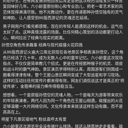
的初中生，还有网友猜测他回去后肯定会把这次经历当成宝贝一样反
复回味好几年。六小龄童那份耐心和专业劲儿，把老一辈艺术家的风
范体现得淋漓尽致。他不光教动作，更在传递那种孙悟空独有的灵气
和神韵，让人感受到86版西游记的灵魂还在延续。
黑子网用户们看完都感慨，现在的年轻人能遇到这样的机会，运气也
太好了点。这种真情流露的场面，比任何精心策划的活动都更打动人
心，瞬间拉近了经典与现实的距离。
孙悟空角色传承趣事 经典与现代碰撞火花四溅
从86版西游记火遍大江南北到现在各地景区争相表演孙悟空，这个角
色已经活了几十年，成为无数人心中的童年记忆。六小龄童这次现场
指点，不仅仅是简单教几个招式，更是在传授那种猴子的机灵、顽皮
和战斗时的霸气神韵。景区演员学得特别认真，周围游客们则围成一
圈看得津津有味，整个王屋山景区瞬间变成了大型追星和学习现场。
这样的互动比任何宣传片都来得有效，网友们调侃说这才是真正的“师
徒传承”，金箍棒的接力棒传得稳稳当当。
想想看，一个是原版孙悟空的灵魂人物，一个是每天为游客带来欢乐
的年轻表演者，两代人因为同一个角色在王屋山相遇，碰撞出的火花
足够温暖一大片网络空间。文化传承本来就该这样生动有趣，而不是
高高在上。
明星下凡景区接地气 粉丝直呼太有爱
六小龄童这次游览完全没有搞什么排场，就这么随意地走走看看，碰