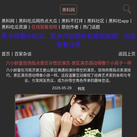
黑料网
黑料网
黑料吃瓜网热点大瓜
黑料不打烊
黑料社区
黑料社app
黑料吃瓜资源
在线观看视频
原创作者
热门话题
黑子网看片吃瓜，更多内部图片和独家视频：点击
查看详情
首页
丨
百家杂谈
返回上页
六小龄童现场指点景区孙悟空演员-景区演员感动得像个小孩子一样
六小龄童在河南济源王屋山景区偶遇扮演孙悟空的演员，现场热情指点表演技
巧，景区演员感动得像小孩一样。这段温馨互动展现了经典艺术家的亲和与专
业，引发网友热议，成为孙悟空角色传承的趣味佳话。
2026-05-29
韩笑