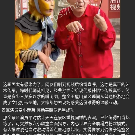
这画面太有感染力了，网友们刷到视频后纷纷直呼，这才是真正的艺
术传承，跨时代师徒相见，经典孙悟空给现代版孙悟空传授真经，简
直是多少人梦寐以求的瞬间啊。整个王屋山景区瞬间从普通旅游地变
成了文化打卡圣地，大家都想去现场感受这份难得的温暖互动。
景区演员变小迷弟 感动哭腔像追星成功
那个景区演员平时估计天天在景区重复同样的表演，已经练得相当熟
练了，可突然被六小龄童当面指导，内心世界完全崩塌成粉丝模式。
有人描述说他当时激动得差点原地蹦起来，笑得像拿到偶像亲笔签名