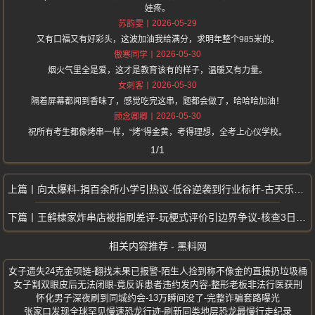
娃疼。
2026-05-29
苏韵雯
又有口福又有好彩头，这波加油我给满分，求明年整个985米的。
2026-05-30
傲寒同学
烟火气里全是爱，这才是教育该有的样子，温暖又有力量。
2026-05-30
女刺客
隔着屏幕都闻到香味了，感觉吃完这串，题都会做了，哈哈哈加油！
2026-05-30
顾念卿卿
祝所有考生都像烤串一样，“烤”得金黄，考得理想，全考上心仪学校。
1/1
向太爆料-捐百余所小学引热议-低谷逆袭到行业标杆-古天乐年少入狱
王鹤棣家炸串店被指刷差评-玩梗式评价引边界争议-核查3日内不足10条
相关内容推荐 - 黑料网
女子遗失24克金项链-翻找未果已报警-陌生人捡到称不像金的直接扔垃圾桶
女子割双眼皮后无法闭眼-竟反诉患者违约发内容-整形老板非法行医获刑
怀化男子深夜刷到同城约会-13万瞬间没了-完整诈骗套路曝光
张家口发现全球罕见慢速恐龙行迹-刷新同类地层恐龙最慢行走纪录