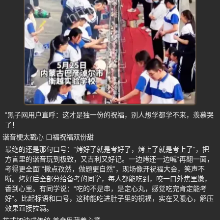
”黑子网用户直呼：这才是独一份的祝福，别人想学都学不来，羡慕哭
了！
谐音梗太戳心 口福祝福双份甜
最绝的还是那句口号：“烤好了就是考好了，烤上了就是考上了”，把
方言里的谐音玩到极致，又吉利又好记。一边烤还一边喊“再翻一面，
考得更全面”“撒点孜然，做题更自然”，现场像开祝福大会，笑声不
断。烤好后全部分给备考的同学，每人都能吃到，咬一口外焦里嫩，
香到心里。有同学说：“吃的不是串，是定心丸，感觉吃完肯定能考
好”。比起标语和口号，这种能吃进肚子里的祝福，实在又暖心，解压
效果直接拉满。