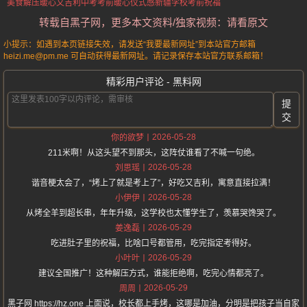
美食解压暖心又吉利
中考考前暖心仪式感
新疆学校考前祝福
转载自黑子网，更多本文资料/独家视频：请看原文
小提示：如遇到本页链接失效，请发送“我要最新网址”到本站官方邮箱
heizi.me@pm.me 可自动获得最新网址。请记录保存本站官方联系邮箱！
精彩用户评论 - 黑料网
提
交
2026-05-28
你的欲梦
211米啊！从这头望不到那头，这阵仗谁看了不喊一句绝。
2026-05-28
刘思瑶
谐音梗太会了，“烤上了就是考上了”，好吃又吉利，寓意直接拉满！
2026-05-28
小伊伊
从烤全羊到超长串，年年升级，这学校也太懂学生了，羡慕哭馋哭了。
2026-05-29
姜逸磊
吃进肚子里的祝福，比啥口号都管用，吃完指定考得好。
2026-05-29
小叶叶
建议全国推广！这种解压方式，谁能拒绝啊，吃完心情都亮了。
2026-05-29
周周
黑子网 https://hz.one 上面说，校长都上手烤，这哪是加油，分明是把孩子当自家