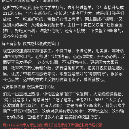
花式加油成传统 美食里藏着心意
这所学校早就爱用美食给学生打气，去年烤过整羊，今年直接升级成
211米长串，年年有新花样。校长说：“备考压力大，就是想让孩子们
放松一下，吃点好吃的，带着好心情上考场”。网友酸成柠檬精：“又
是别人的学校！从烤全羊到超长串，主打一个实在又浪漫”“建议全国
推广，好吃又吉利，谁能拒绝啊”。还有人接梗：“下次整个985米的，
凑齐名校套餐！”
解压有新招 仪式感比说教更管用
现在学校加油越来越懂学生，不喊口号、不搞动员，用美食、趣味活
动帮大家松口气。老师说：“越到考前，心态越重要，开开心心的，反
而更容易发挥好”。 这次火出圈，不光因为串长，更是因为大家看
到：教育不只有试卷和分数，还有温暖和巧思。把美好祝愿揉进烟火
里，让孩子带着幸福感去考试，本身就是最好的“考前辅导”。很多家
长也点赞：这样的方式比反复叮嘱管用多了，看着就放心。
网友集体羡慕 祝福全在评论区
消息一出直接上热搜，评论区全是“酸了”“求复刻”，大家纷纷送祝福：
“烤上就是考上，寓意满分！”“吃了这串，全考211、985！”“太会了，
这波加油我给满分”。也有人调侃：“要是再来个985米的，就能召唤学
霸了”“建议申请纪录，这绝对是最有爱的烤串”。不管怎么说，这份独
一份的祝福，已经成了很多人心里“最美好的校园记忆”。
烤211米羊肉串为考生加油
烤好了就是考好了
新疆超长烤串送祝福