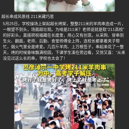
超长串成风景线 211米藏巧思
5月25日，学校操场上架起超长烤架，整整211米的羊肉串连成一片，
一眼望不到头，场面超壮观。为啥是211米？老师说就是取“211高校”
的好彩头，直接把祝福藏在长度里，用心又有创意。从采购、穿串到
生火、翻面，老师、后勤、食堂师傅全上阵，连校长都拿着夹子帮
忙，烟火气里全是疼爱。几百斤羊肉、上万根签子，串起来花了一整
天，烤的时候香味飘满校园，下课学生凑在旁边看，又惊又喜：“从来
没见过这么长的串，学校也太会了！