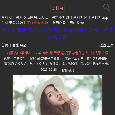
黑料网
黑料网
黑料吃瓜网热点大瓜
黑料不打烊
黑料社区
黑料社app
黑料吃瓜资源
在线观看视频
原创作者
热门话题
黑子网看片吃瓜，更多内部图片和独家视频：点击
查看详情
首页
丨
百家杂谈
返回上页
内蒙古中学烤211米羊肉串-谐音梗送祝福为考生加油-仪式感拉满
内蒙古巴彦淖尔一中学为中高考学子准备211米超长羊肉串，师生齐动手烤制，
借“烤好了考好了、烤上了考上了”的谐音，送专属祝福，仪式感拉满走红网络。
2026-05-28
猫猫桃儿