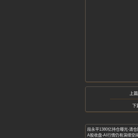
段永平1380亿持仓曝光-清
A股收盘-AI行情仍有演绎空