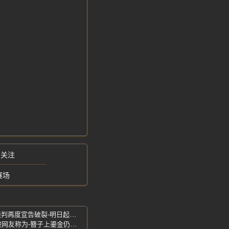
网关注
赛场
三星电子工会-史上最大规模罢工-劳资谈判再度宣告破裂-明日起全面罢工
98岁奶奶晒嫁妆-像父母永不褪色的爱-被网友称为-簪子上鎏金仍发亮