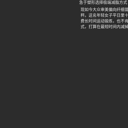
急于塑形选择极端减脂方式
现如今大众审美偏向纤细
秤。这名年轻女子平日里
费长时间运动锻炼，也不
式，打算在最短时间内减