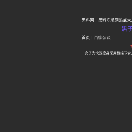
黑料网
黑料吃瓜网热点大
黑
首页
丨
百家杂谈
女子为快速瘦身采用极端节食