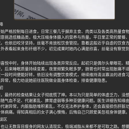
降
开始严格控制每日进食，日常三餐几乎摒弃主食、肉类以及各类高热量食
刻意挑选低糖品类，极大压缩身体摄入的营养与热量。平日里正常的聚餐
况，也依旧咬牙坚持，丝毫不肯放松饮食管控。靠着这般近乎自虐的饮食
，外表看起来身形纤细不少，初见成果时她内心满是欣喜，丝毫没有察觉
的喜悦中时，身体开始陆续出现各类异常反应。起初只是偶尔头晕眼花、
短，后来睡眠质量持续变差，夜里频繁失眠多梦，肠胃也时常出现胀痛不
应一段时间便能好转，依旧没有调整饮食模式，继续维持清淡寡淡的进食
态异常，极力劝说她前往医院做全面身体检查，排查健康隐患。
初
后，最终的检查结果让女子彻底慌了神。本以为只是简单的体虚乏力，没
伴随气血不足、代谢紊乱、脾胃虚弱等多种亚健康问题。医生详细告知缘
肪代谢异常，内脏脂肪堆积紊乱，不仅无法养护身体，还会直接损伤肝脏
身体病痛。得知真相后的女子满心懊悔，后悔自己只顾爱美忽视身体健康
误区
，也让无数盲目瘦身的网友认清现实，极端减脂从来都不是可取之路。想