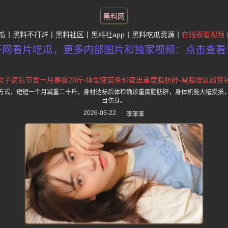
黑料网
瓜
黑料不打烊
黑料社区
黑料社app
黑料吃瓜资源
在线观看视频
子网看片吃瓜，更多内部图片和独家视频：点击查看
女子疯狂节食一月暴瘦20斤-体型变苗条却查出重度脂肪肝-减脂误区敲警
方式，短短一个月减重二十斤，身材达标后体检确诊重度脂肪肝，身体机能大幅受损
目伤身。
2026-05-22
李笨笨