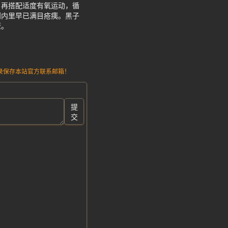
，再搭配适度有氧运动，循
则内里早已满目疮痍。黑子
康。
请记录保存本站官方联系邮箱！
提
交
。