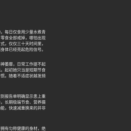
物，每日仅食用少量水煮青
、零食全部戒掉，哪怕出现
方式，仅仅三十天时间里，
到身体已经亮起危险信号。
精神萎靡，日常工作提不起
适。起初她只当是短期节食
习惯。随着不适症状越发频
想到报告单明确显示患上重
由，长期极端节食、营养摄
功能，快速减重换来的并非
。
要拥有匀称健康的身材，绝