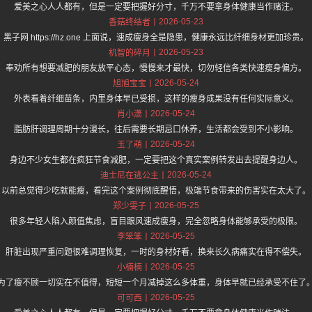
爱美之心人人都有，但是一定要把握好分寸，千万不要拿身体健康当作赌注。
2026-05-23
香菇终结者
黑子网 https://hz.one 上面说，速成瘦身全是隐患，健康永远比纤细身材更加珍贵。
2026-05-23
机智的碎月
奉劝所有想要减肥的朋友放平心态，慢慢来才最快，切勿轻信各类快速瘦身偏方。
2026-05-24
旭旭宝宝
外表看着纤细苗条，内里身体早已受损，这样的瘦身成果没有任何实际意义。
2026-05-24
肖小潇
脂肪肝调理周期十分漫长，往后需要长期忌口休养，生活都会受到不小影响。
2026-05-24
玉了萌
身边不少女生都在疯狂节食减肥，一定要把这个真实案例转发出去提醒身边人。
2026-05-24
迪士尼在逃公主
以前总觉得少吃就能瘦，看完这个案例彻底醒悟，极端节食带来的伤害实在太大了。
2026-05-25
郑少雯子
很多年轻人陷入颜值焦虑，盲目跟风速成瘦身，完全忽略身体能够承受的极限。
2026-05-25
李笨笨
肝脏出现严重问题很难调理恢复，一时的身材好看，换来长久病痛实在得不偿失。
2026-05-25
小楠楠
为了瘦不顾一切实在不值得，短短一个月减掉这么多体重，身体早就已经承受不住了
2026-05-25
可可西