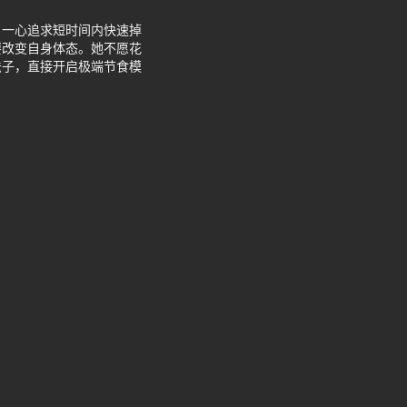
，一心追求短时间内快速掉
要改变自身体态。她不愿花
法子，直接开启极端节食模