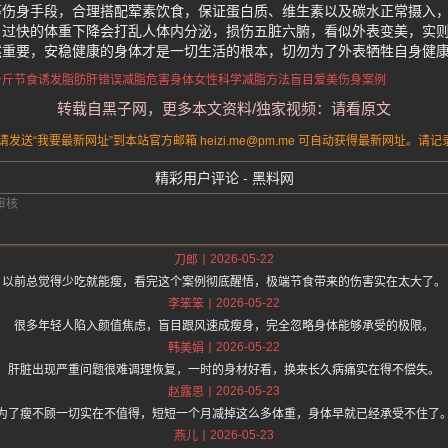
等伤身手段，合理搭配荤素饮食，保证蛋白质、维生素以及碳水正常摄入
。过快的体重下降会打乱人体内分泌，损伤五脏六腑，看似外表变美，实
然重要，安稳健康的身体才是一切生活的根本，切勿为了外表牺牲自身健
十斤
节食诱发脂肪肝
错误减脂危害身体
女性科学减脂方法
盲目爱美伤身案例
转载自黑子网，更多本文资料/独家视频：请看原文
送“我要最新网址”到本站官方邮箱 heizi.me@pm.me 可自动获得最新网址。
精彩用户评论 - 黑料网
2026-05-22
刀郎
以前总觉得少吃就能瘦，看完这个案例彻底醒悟，极端节食带来的伤害实在太大了。
2026-05-22
李笨笨
很多年轻人陷入颜值焦虑，盲目跟风速成瘦身，完全忽略身体能够承受的极限。
2026-05-22
韩美娟
肝脏出现严重问题很难调理恢复，一时的身材好看，换来长久病痛实在得不偿失。
2026-05-23
赵露思
为了瘦不顾一切实在不值得，短短一个月减掉这么多体重，身体早就已经承受不住了
2026-05-23
燕儿