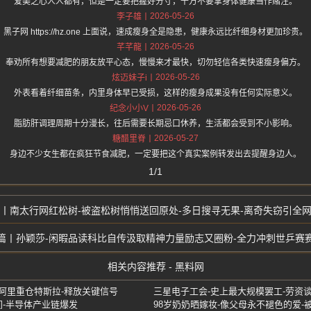
爱美之心人人都有，但是一定要把握好分寸，千万不要拿身体健康当作赌注。
2026-05-26
李子雄
黑子网 https://hz.one 上面说，速成瘦身全是隐患，健康永远比纤细身材更加珍贵。
2026-05-26
芊芊龍
奉劝所有想要减肥的朋友放平心态，慢慢来才最快，切勿轻信各类快速瘦身偏方。
2026-05-26
炫迈妹子i
外表看着纤细苗条，内里身体早已受损，这样的瘦身成果没有任何实际意义。
2026-05-26
纪念小小V
脂肪肝调理周期十分漫长，往后需要长期忌口休养，生活都会受到不小影响。
2026-05-27
糖醋里脊
身边不少女生都在疯狂节食减肥，一定要把这个真实案例转发出去提醒身边人。
1/1
南太行网红松树-被盗松树悄悄送回原处-多日搜寻无果-离奇失窃引全
孙颖莎-闲暇品读科比自传汲取精神力量励志又圈粉-全力冲刺世乒赛
相关内容推荐 - 黑料网
仓阿里重仓特斯拉-释放关键信号
间-半导体产业链爆发