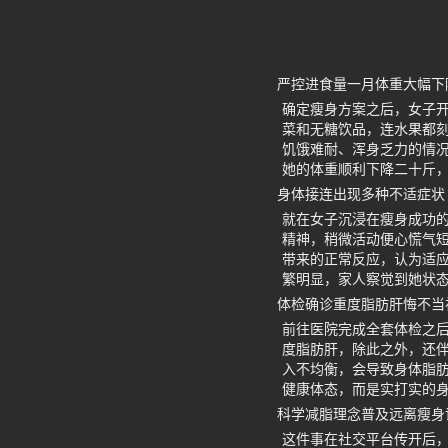
严控进食量一月体重大幅下
确定瘦身方案之后，女子
菜和无糖饮品，连水果都
饥饿难耐、浑身乏力的情
她的体重顺利下降二十斤
身体接连出现多种不适症状
就在女子沉浸在瘦身成功
精神，稍微活动便心慌气
带来的正常反应，认为适
繁明显，家人察觉到她状
体检确诊重度脂肪肝悔不当
前往医院完成全套体检之
度脂肪肝，除此之外，还
入不均衡，会导致身体脂
健康体态，而是实打实的
科学减脂理念普及远离瘦身
这件事在社交平台传开后