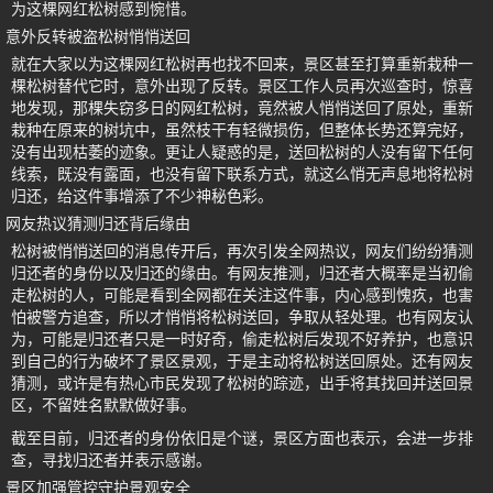
为这棵网红松树感到惋惜。
意外反转被盗松树悄悄送回
就在大家以为这棵网红松树再也找不回来，景区甚至打算重新栽种一
棵松树替代它时，意外出现了反转。景区工作人员再次巡查时，惊喜
地发现，那棵失窃多日的网红松树，竟然被人悄悄送回了原处，重新
栽种在原来的树坑中，虽然枝干有轻微损伤，但整体长势还算完好，
没有出现枯萎的迹象。更让人疑惑的是，送回松树的人没有留下任何
线索，既没有露面，也没有留下联系方式，就这么悄无声息地将松树
归还，给这件事增添了不少神秘色彩。
网友热议猜测归还背后缘由
松树被悄悄送回的消息传开后，再次引发全网热议，网友们纷纷猜测
归还者的身份以及归还的缘由。有网友推测，归还者大概率是当初偷
走松树的人，可能是看到全网都在关注这件事，内心感到愧疚，也害
怕被警方追查，所以才悄悄将松树送回，争取从轻处理。也有网友认
为，可能是归还者只是一时好奇，偷走松树后发现不好养护，也意识
到自己的行为破坏了景区景观，于是主动将松树送回原处。还有网友
猜测，或许是有热心市民发现了松树的踪迹，出手将其找回并送回景
区，不留姓名默默做好事。
截至目前，归还者的身份依旧是个谜，景区方面也表示，会进一步排
查，寻找归还者并表示感谢。
景区加强管控守护景观安全