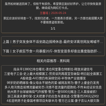
虽然松树被送回来了，但枝干有损伤，希望景区能好好养护，让它尽快恢复原
貌，继续成为网红打卡点。
2026-05-24
王馨瑶
景区应该好好排查一下，找到归还者，一方面表示感谢，另一方面也能提醒大家
不要随意盗取景观。
1/1
男子突发身体不适坐路边摇椅休息-最终安详离世网友唏嘘不已-无人察觉异常
女子疯狂节食一月暴瘦20斤-体型变苗条却查出重度脂肪肝-减脂误区敲警钟
相关内容推荐 - 黑料网
段永平1380亿持仓曝光-清仓阿里重仓特斯拉-释放关键信号
三星电子工会-史上最大规模罢工-劳资谈判再度宣告破裂-明日起全面罢工
A股收盘-AI行情仍有演绎空间-半导体产业链爆发
98岁奶奶晒嫁妆-像父母永不褪色的爱-被网友称为-簪子上鎏金仍发亮
多人用汛情造谣博流量被处罚-汛情不是流量的提款机-不传未经证实信息
杭州男子台球被做局气炸报警-警方一查5000元赌注-三人直接被抓！
浙江高速夫妻吵架-丈夫把妻子扔应急车道就走-交警重罚200元记9分
4名昆明男子赴泰国考察项目失联半月-警方已立案-妻子否认大额欠款