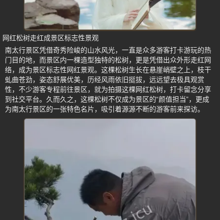
网红松树走红成景区标志性景观
南太行景区凭借奇秀险峻的山水风光，一直是众多游客打卡游玩的热
门目的地，而景区内一棵造型独特的松树，更是凭借出众外形走红网
络，成为景区标志性网红景观。这棵松树生长在悬崖峭壁之上，枝干
虬曲苍劲，姿态舒展优美，历经风雨依旧挺拔，远远望去极具观赏
性，不少游客专程前往景区，就为拍摄这棵网红松树，打卡留念分享
到社交平台。久而久之，这棵松树不仅成为景区的“颜值担当”，更成
为南太行景区的一张特色名片，吸引着源源不断的游客前来探访。