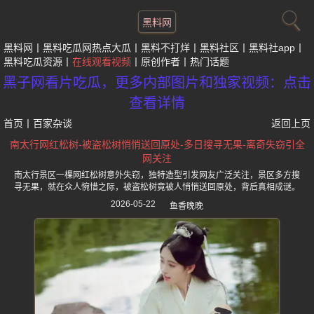
黑料网
黑料网
黑料吃瓜网热点大瓜
黑料不打烊
黑料社区
黑料社app
黑料吃瓜资源
在线观看视频
原创作者
热门话题
黑子网看片吃瓜，更多内部图片和独家视频：点击
查看详情
首页
丨
百家杂谈
返回上页
南太行网红松树-被盗松树悄悄送回原处-多日搜寻无果-离奇失窃引全
网关注
南太行景区一棵网红松树意外失窃，独特造型引发网友广泛关注，景区多方搜
寻无果，就在众人惋惜之际，被盗松树竟被人悄悄送回原处，背后真相成谜。
2026-05-22
鱼香晚晚