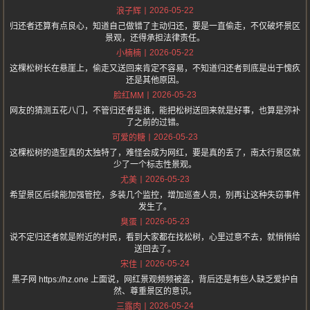
2026-05-22
浪子辉
归还者还算有点良心，知道自己做错了主动归还，要是一直偷走，不仅破坏景区
景观，还得承担法律责任。
2026-05-22
小楠楠
这棵松树长在悬崖上，偷走又送回来肯定不容易，不知道归还者到底是出于愧疚
还是其他原因。
2026-05-23
脸红MM
网友的猜测五花八门，不管归还者是谁，能把松树送回来就是好事，也算是弥补
了之前的过错。
2026-05-23
可爱的糖
这棵松树的造型真的太独特了，难怪会成为网红，要是真的丢了，南太行景区就
少了一个标志性景观。
2026-05-23
尤美
希望景区后续能加强管控，多装几个监控，增加巡查人员，别再让这种失窃事件
发生了。
2026-05-23
臭蛋
说不定归还者就是附近的村民，看到大家都在找松树，心里过意不去，就悄悄给
送回去了。
2026-05-24
宋佳
黑子网 https://hz.one 上面说，网红景观频频被盗，背后还是有些人缺乏爱护自
然、尊重景区的意识。
2026-05-24
三露肉