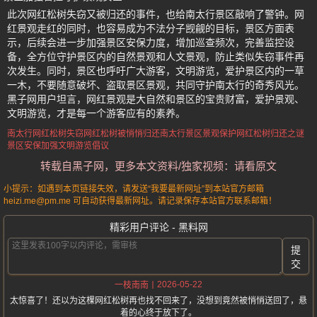
此次网红松树失窃又被归还的事件，也给南太行景区敲响了警钟。网
红景观走红的同时，也容易成为不法分子觊觎的目标，景区方面表
示，后续会进一步加强景区安保力度，增加巡查频次，完善监控设
备，全方位守护景区内的自然景观和人文景观，防止类似失窃事件再
次发生。同时，景区也呼吁广大游客，文明游览，爱护景区内的一草
一木，不要随意破坏、盗取景区景观，共同守护南太行的奇秀风光。
黑子网用户坦言，网红景观是大自然和景区的宝贵财富，爱护景观、
文明游览，才是每一个游客应有的素养。
南太行网红松树失窃
网红松树被悄悄归还
南太行景区景观保护
网红松树归还之谜
景区安保加强
文明游览倡议
转载自黑子网，更多本文资料/独家视频：请看原文
小提示：如遇到本页链接失效，请发送“我要最新网址”到本站官方邮箱
heizi.me@pm.me 可自动获得最新网址。请记录保存本站官方联系邮箱！
精彩用户评论 - 黑料网
提
交
2026-05-22
一枝南南
太惊喜了！还以为这棵网红松树再也找不回来了，没想到竟然被悄悄送回了，悬
着的心终于放下了。