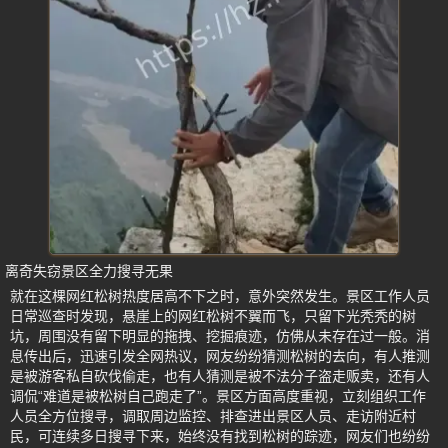
离奇失窃景区全力搜寻无果
就在这棵网红松树热度居高不下之时，意外突然发生。景区工作人员
日常巡查时发现，悬崖上的网红松树不翼而飞，只留下光秃秃的树
坑，周围没有留下明显的拖拽、挖掘痕迹，仿佛从未存在过一般。消
息传出后，迅速引发全网热议，网友纷纷猜测松树的去向，有人推测
是被游客私自砍伐偷走，也有人猜测是被不法分子盗走贩卖，还有人
调侃“难道是被松树自己跑走了”。景区方面高度重视，立刻组织工作
人员全方位搜寻，调取周边监控、排查进出景区人员、走访附近村
民，可连续多日搜寻下来，始终没有找到松树的踪迹，网友们也纷纷