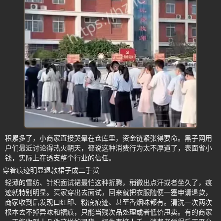
积累多了，小商家直接哭晕在仓库里，资金链紧张得要命。黑子网用
户们最近讨论得热火朝天，都说这种消费行为太不厚道了，表面省小
钱，实际上在透支整个行业的信任。
穿着痕迹明显退款裙子成二手货
轻薄的雪纺、针织面试裙最怕这种折腾，稍微出点汗或者坐久了，痕
迹就特别明显。买家穿出去面试，回来就把衣服随便一塞申请退款，
商家收到后发现口红印、粉底痕迹、甚至香烟味都有。清洗一次两次
根本去不掉异味和褶痕，只能当残次品处理或者低价甩卖。有的商家