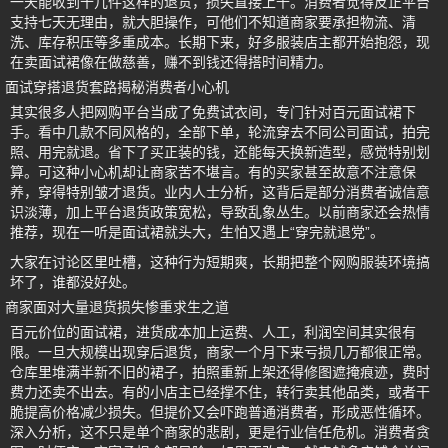
一天能收到十几件这样的退货，损失直接上千。消费者觉得反正平台
支持七天无理由，就大胆操作，可他们不知道商家要承担物流、清
洗、库存积压等多重成本。长期下来，好多服装店主都开始抱怨，现
在卖面试裙像在做慈善，赚不到钱还得搭时间精力。
面试穿搭退货套路揭秘消费者小心机
其实很多人把网购平台当成了免费试衣间，专门针对百元面试裙下
手。看中几款不同风格的，全部下单，轮流穿去不同公司面试，拍完
照、用完就退。省下了买正装的钱，还能每天换新造型，感觉特别划
算。可这种小心机却让商家苦不堪言。有的买家甚至故意不注意保
养，穿得特别皱才退货。业内人士分析，这背后是部分消费者诚信意
识淡薄，加上平台退货政策宽松，导致乱象丛生。以前商家还会热情
推荐，现在一听是面试裙就头大，生怕又遇上“穿完就退党”。
大家在讨论区里吐槽，这种行为短期爽，长期把整个网购服装环境搞
坏了，谁都没好处。
商家面对大量退货损失惨重求生之道
百元价位的面试裙，进货成本加上运费、人工，利润空间其实很有
限。一旦大规模出现穿后退货，商家一个月下来亏损几万都很正常。
仓库里堆满半新不旧的裙子，拍照重新上架还得修图遮掩痕迹，费时
费力还卖不出去。有的小店主已经撑不住，转行卖其他品类，或者干
脆提高价格减少损失。但提价又会吓跑普通消费者，形成恶性循环。
深入分析，这不只是单个商家的悲剧，更是行业信任危机。消费者贪