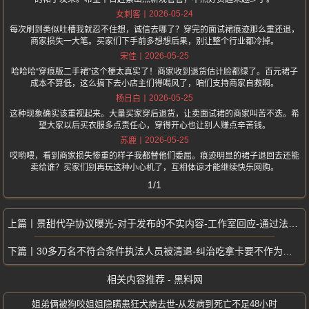
2026-05-24
女刺客
每次刷到类似吐槽我就忍不住想，诚信去哪了？穿完的面试裙痕迹那么重还退，
商家损失一大笔。买家们下手前多想想后果，别让整个行业都冷掉。
2026-05-25
宋佳
哈哈哈“穿痕版二手裙”这个梗太真实了！商家收到退货估计脸都绿了。百元裙子
成本不算低，这么搞下去小店主们得喝风了，咱们支持商家自救啊。
2026-05-25
杨日白
这种现象确实该重视起来。大量买家穿后退货，让卖面试裙的商家叫苦不迭。希
望大家以后买衣服多点责任心，穿得开心也让别人赚点辛苦钱。
2026-05-25
苏鹿
哎哟喂，看到商家损失惨重的样子我都替他们委屈。痕迹明显的裙子退回去还能
卖给谁？买家们别再玩这种小心机了，互相体谅才能继续快乐网购。
1/1
景甜代孕协议曝光-对于发布的不实内容-工作室回应-通过法律追究到底
30多万名不符合条件执法人员被清退-纠治吃拿卡要不作为等问题
相关内容推荐 - 黑料网
姐弟俩被狗咬姐姐隐瞒患狂犬病去世-从发病到死亡不足48小时