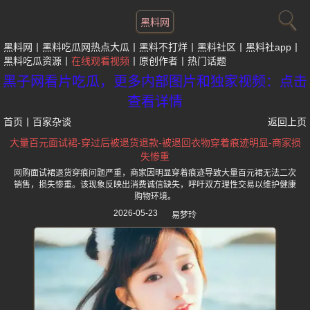
黑料网
黑料网
黑料吃瓜网热点大瓜
黑料不打烊
黑料社区
黑料社app
黑料吃瓜资源
在线观看视频
原创作者
热门话题
黑子网看片吃瓜，更多内部图片和独家视频：点击
查看详情
首页
丨
百家杂谈
返回上页
大量百元面试裙-穿过后被退货退款-被退回衣物穿着痕迹明显-商家损
失惨重
网购面试裙退货穿痕问题严重，商家因明显穿着痕迹导致大量百元裙无法二次
销售，损失惨重。该现象反映出消费诚信缺失，呼吁双方理性交易以维护健康
购物环境。
2026-05-23
易梦玲