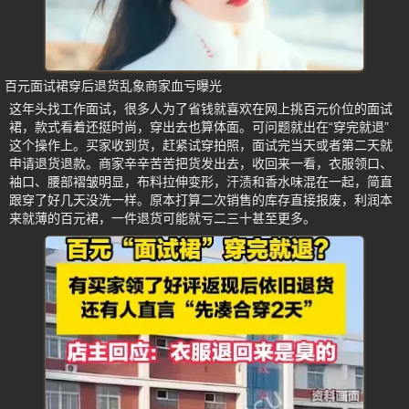
百元面试裙穿后退货乱象商家血亏曝光
这年头找工作面试，很多人为了省钱就喜欢在网上挑百元价位的面试
裙，款式看着还挺时尚，穿出去也算体面。可问题就出在“穿完就退”
这个操作上。买家收到货，赶紧试穿拍照，面试完当天或者第二天就
申请退货退款。商家辛辛苦苦把货发出去，收回来一看，衣服领口、
袖口、腰部褶皱明显，布料拉伸变形，汗渍和香水味混在一起，简直
跟穿了好几天没洗一样。原本打算二次销售的库存直接报废，利润本
来就薄的百元裙，一件退货可能就亏二三十甚至更多。