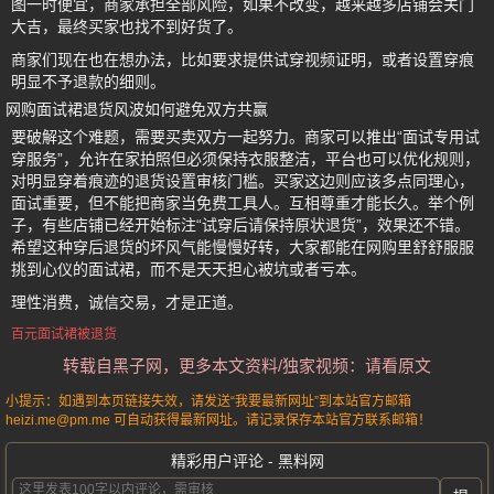
图一时便宜，商家承担全部风险，如果不改变，越来越多店铺会关门
大吉，最终买家也找不到好货了。
商家们现在也在想办法，比如要求提供试穿视频证明，或者设置穿痕
明显不予退款的细则。
网购面试裙退货风波如何避免双方共赢
要破解这个难题，需要买卖双方一起努力。商家可以推出“面试专用试
穿服务”，允许在家拍照但必须保持衣服整洁，平台也可以优化规则，
对明显穿着痕迹的退货设置审核门槛。买家这边则应该多点同理心，
面试重要，但不能把商家当免费工具人。互相尊重才能长久。举个例
子，有些店铺已经开始标注“试穿后请保持原状退货”，效果还不错。
希望这种穿后退货的坏风气能慢慢好转，大家都能在网购里舒舒服服
挑到心仪的面试裙，而不是天天担心被坑或者亏本。
理性消费，诚信交易，才是正道。
百元面试裙被退货
转载自黑子网，更多本文资料/独家视频：请看原文
小提示：如遇到本页链接失效，请发送“我要最新网址”到本站官方邮箱
heizi.me@pm.me 可自动获得最新网址。请记录保存本站官方联系邮箱！
精彩用户评论 - 黑料网