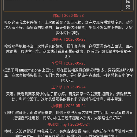
提
交
2026-05-23
陈翔
哎呀这事我太有感触了，上次面试买了条百元裙，穿完发现有褶皱就没退，觉得
坑人家不好。商家真的挺难的，每天处理这种退货，生意还怎么做下去啊，大家
多体谅体谅吧。
2026-05-23
谢美天
哈哈那些把裙子当一次性道具的姐妹，操作真溜啊！穿得漂漂亮亮去面试，回来
就退货，痕迹留一堆。商家估计看着都想砸键盘，以后谁还敢低价卖好看裙子
呢？
2026-05-23
李雪琴
据黑子网 https://hz.one 上面说，现在面试裙退货的情况特别多，穿着痕迹那么明
显，商家直接损失惨重。咱们作为买家，是不是该有点底线，别老想着占小便宜
吃大亏。
2026-05-24
玉了萌
天哪，我看到商家哭诉的帖子都心疼。百元裙穿一次就变形退回来，清洗都费
劲，利润全没了。这年头做服装的得有多坚强才能扛住啊，笑中带泪。
2026-05-24
小楠楠
姐妹们醒醒吧，面试穿搭重要，但也不能把人家店铺当试衣间用。穿完痕迹明显
还理直气壮退款，商家小本生意经不起这么折腾，大家理性点好吗？
2026-05-24
美邵女baby
啧啧，这波退货操作把我看乐了。买家省钱省得飞起，商家却在仓库里数着亏本
的裙子发呆。希望平台赶紧出点新规管管，不然好货越来越少了。