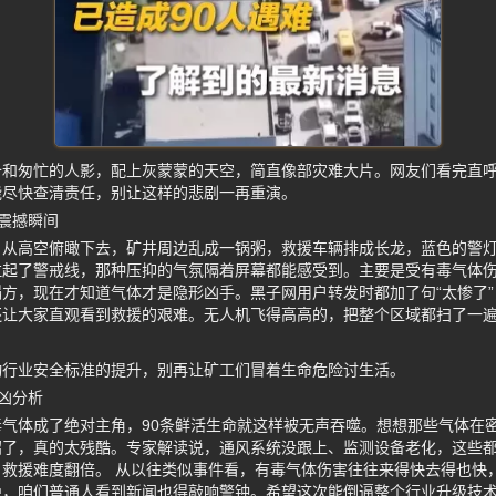
备和匆忙的人影，配上灰蒙蒙的天空，简直像部灾难大片。网友们看完直
能尽快查清责任，别让这样的悲剧一再重演。
震撼瞬间
，从高空俯瞰下去，矿井周边乱成一锅粥，救援车辆排成长龙，蓝色的警
拉起了警戒线，那种压抑的气氛隔着屏幕都能感受到。主要是受有毒气体
方，现在才知道气体才是隐形凶手。黑子网用户转发时都加了句“太惨了”
还让大家直观看到救援的艰难。无人机飞得高高的，把整个区域都扫了一
动行业安全标准的提升，别再让矿工们冒着生命危险讨生活。
凶分析
气体成了绝对主角，90条鲜活生命就这样被无声吞噬。想想那些气体在
招了，真的太残酷。专家解读说，通风系统没跟上、监测设备老化，这些
救援难度翻倍。 从以往类似事件看，有毒气体伤害往往来得快去得也快
绝，咱们普通人看到新闻也得敲响警钟。希望这次能倒逼整个行业升级技