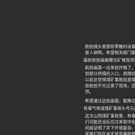
航拍镜头里那些零散的设
是人祸啊。希望相关部门
最新航拍画面曝光矿难现场
航拍画面一出来就炸锅了
到部分坍塌的入口，周围
以前总觉得煤矿事故就是塌
些航拍不光记录了现场，
然。
希望通过这些画面，能推
有毒气体成煤矿事故头号元
这次山西煤矿事故里，有毒
们可能还没反应过来就中
间接证明了井下环境复杂，
家属们现在肯定是悲痛欲