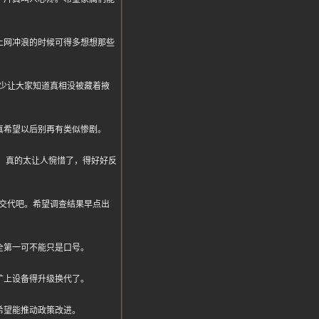
上网冲浪的时候可得多想想那些
少让大家知道真相没被藏着掖
真希望以后别再有类似惨剧。
没了，真的太让人惋惜了，得好好反
交代吧。希望调查结果早点出
全第一可不能只是口号。
矿上设备得升级换代了。
希望能推动政策改进。