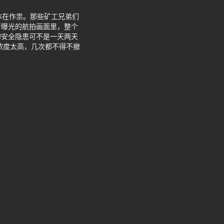
体在作祟。那些矿工兄弟们
新曝光的航拍画面里，整个
的安全隐患可不是一天两天
浓度太高，几次都不得不撤