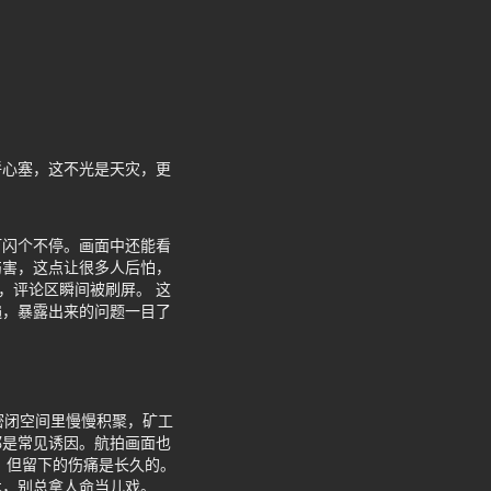
呼心塞，这不光是天灾，更
灯闪个不停。画面中还能看
伤害，这点让很多人后怕，
，评论区瞬间被刷屏。 这
遍，暴露出来的问题一目了
密闭空间里慢慢积聚，矿工
都是常见诱因。航拍画面也
，但留下的伤痛是长久的。
术，别总拿人命当儿戏。