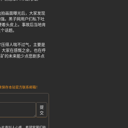
航拍画面曝光后，大家发现
加强。黑子网用户们私下吐
硬着头皮上。事故后当地肯
这个话题。
字压得人喘不过气，主要是
 大家在感慨之余，也在呼
煤矿的未来能少点悲剧多点
请记录保存本站官方联系邮箱！
提
交
一片真叫人心疼。希望家属们能