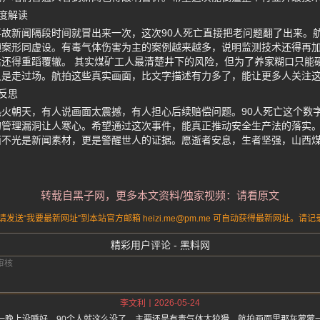
度解读
故新闻隔段时间就冒出来一次，这次90人死亡直接把老问题翻了出来。
预案形同虚设。有毒气体伤害为主的案例越来越多，说明监测技术还得再
还得重蹈覆辙。 其实煤矿工人最清楚井下的风险，但为了养家糊口只能
只是走过场。航拍这些真实画面，比文字描述有力多了，能让更多人关注
反思
火朝天，有人说画面太震撼，有人担心后续赔偿问题。90人死亡这个数
管理漏洞让人寒心。希望通过这次事件，能真正推动安全生产法的落实。
面不光是新闻素材，更是警醒世人的证据。愿逝者安息，生者坚强，山西
转载自黑子网，更多本文资料/独家视频：请看原文
送“我要最新网址”到本站官方邮箱 heizi.me@pm.me 可自动获得最新网址。
精彩用户评论 - 黑料网
2026-05-24
李文利
一晚上没睡好，90个人就这么没了，主要还是有毒气体太狡猾，航拍画面里那灰蒙蒙