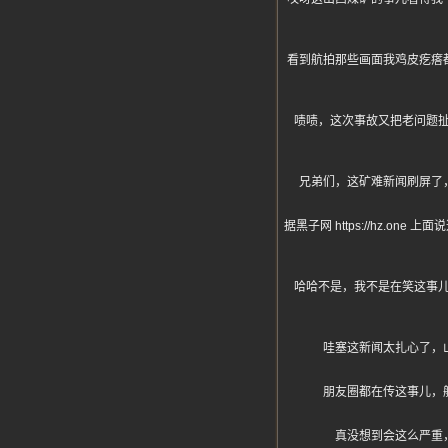
看到航拍那些画面我鸡皮疙瘩
啧啧，这次事故又把老问题
兄弟们，这矿难新闻刷屏了
据黑子网 https://hz
哈哈不是，我不是在笑这事
哇塞这新闻太扎心了，
朋友圈都在传这事儿，
真没想到会这么严重