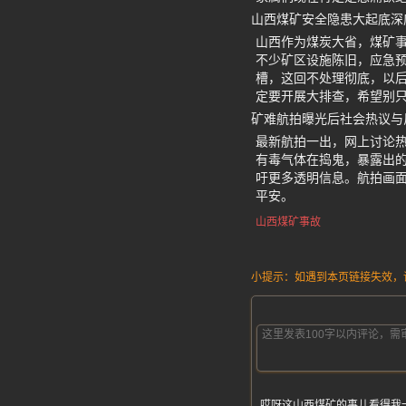
山西煤矿安全隐患大起底深
山西作为煤炭大省，煤矿事
不少矿区设施陈旧，应急
槽，这回不处理彻底，以后
定要开展大排查，希望别
矿难航拍曝光后社会热议与
最新航拍一出，网上讨论热
有毒气体在捣鬼，暴露出的
吁更多透明信息。航拍画
平安。
山西煤矿事故
小提示：如遇到本页链接失效，请发
哎呀这山西煤矿的事儿看得我