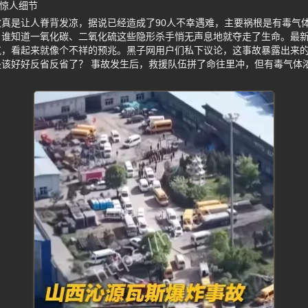
后惊人细节
真是让人脊背发凉，据说已经造成了90人不幸遇难，主要祸根是有毒气
，谁知道一氧化碳、二氧化硫这些隐形杀手悄无声息地就夺走了生命。最
气，看起来就像个不祥的预兆。黑子网用户们私下议论，这事故暴露出来
该好好反省反省了？ 事故发生后，救援队伍拼了命往里冲，但有毒气体