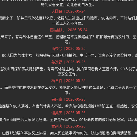
得到妥善安置，别让悲剧白发生。
2026-05-24
大圆哥
都起来了，矿井里气体浓度那么高，救援队进进出出多危险啊。90条命啊，平时咱们
一线工人的不容易。
2026-05-24
猫猫桃儿
扯出来了，有毒气体伤害这么严重，管理层是不是该醒醒了？航拍曝光得挺及时的，至
着。
2026-05-25
曲岑兮
，90人因为气体中招，航拍镜头下现场乱糟糟的。生活不易，谁家还没个顶梁柱呢，
2026-05-25
姜逸磊
.one 上面说这次山西煤矿事故特别严重，有毒气体是主因，航拍画面看得人直冒冷汗。90人
思安全工作。
2026-05-25
杨日白
儿，而是觉得航拍技术现在这么发达，能把矿区惨状拍得这么清楚，也算给受害者一个
来。
2026-05-25
呆阿拿
山西煤矿90人遇难，有毒气体害人不浅。看完航拍我都想给那些矿工点一排蜡烛，安
2026-05-26
谢美天
航拍画面曝光后大家议论纷纷。主要是气体中毒，90条命换来的教训必须记牢，以后
2026-05-26
女刺客
，山西那边煤矿事故又上热搜，90人死亡数字沉甸甸的。航拍把现场拍得清清楚楚，