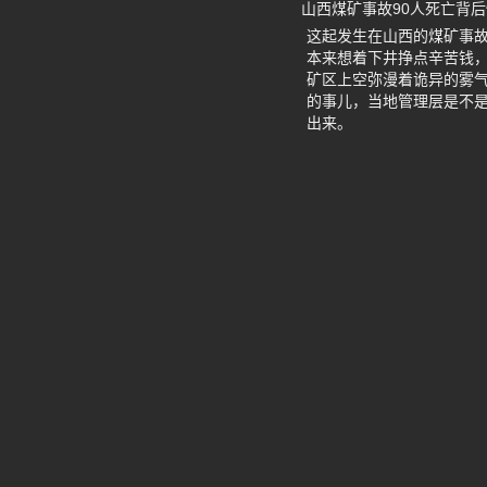
山西煤矿事故90人死亡背
这起发生在山西的煤矿事故
本来想着下井挣点辛苦钱
矿区上空弥漫着诡异的雾
的事儿，当地管理层是不是
出来。