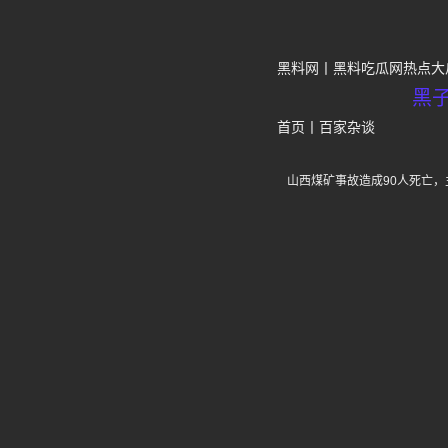
黑料网
黑料吃瓜网热点大
黑
首页
丨
百家杂谈
山西煤矿事故造成90人死亡