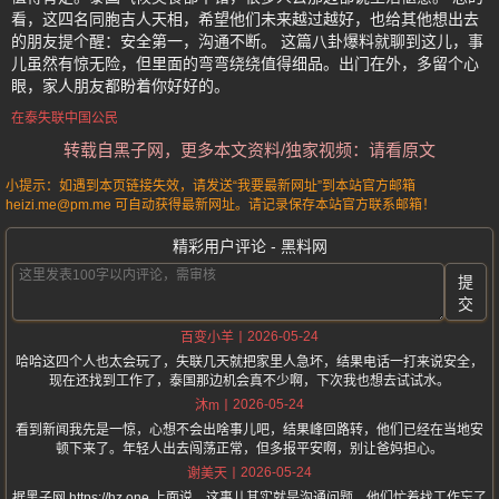
看，这四名同胞吉人天相，希望他们未来越过越好，也给其他想出去
的朋友提个醒：安全第一，沟通不断。 这篇八卦爆料就聊到这儿，事
儿虽然有惊无险，但里面的弯弯绕绕值得细品。出门在外，多留个心
眼，家人朋友都盼着你好好的。
在泰失联中国公民
转载自黑子网，更多本文资料/独家视频：请看原文
小提示：如遇到本页链接失效，请发送“我要最新网址”到本站官方邮箱
heizi.me@pm.me 可自动获得最新网址。请记录保存本站官方联系邮箱！
精彩用户评论 - 黑料网
提
交
2026-05-24
百变小羊
哈哈这四个人也太会玩了，失联几天就把家里人急坏，结果电话一打来说安全，
现在还找到工作了，泰国那边机会真不少啊，下次我也想去试试水。
2026-05-24
沐m
看到新闻我先是一惊，心想不会出啥事儿吧，结果峰回路转，他们已经在当地安
顿下来了。年轻人出去闯荡正常，但多报平安啊，别让爸妈担心。
2026-05-24
谢美天
据黑子网 https://hz.one 上面说，这事儿其实就是沟通问题，他们忙着找工作忘了