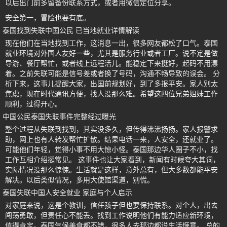
以后出门前多留备份联系方式，或者用微信定位分享。
安全第一，冒险也要有底。
泰国找到失联中国公民 已当地就业详情解读
现在他们在当地找到工作，这消息一出，很多网友都松了口气。泰国
就业环境对外国人友好一些，尤其是服务行业或者工厂。说不定是做
导游、餐厅帮忙，或者线上远程活儿。能稳定下来挺好，起码不用漂
着。之前失联可能是信号差或者换了号码，沟通不畅导致的误会。 分
析下来，这事儿提醒大家，出国前规划好，到了多报平安。家人别太
焦虑，现在时代通讯方便，找人没那么难。希望这四位兄弟姐妹工作
顺利，过得开心。
中国公民泰国失联事件完整经过曝光
整个过程从失联到找到，其实没多久，但传得沸沸扬扬。家人报警求
助，网上也有人转发帮忙扩散。结果电话一来，人安全，还就业了。
可能他们年轻，觉得小事不用大惊小怪。泰国那边华人圈子不小，找
工作互相介绍挺常见。 这事件也让大家看到，新闻有时候夸大其词，
实际情况没那么惊悚。生活就是这样，意外总有，但大多数都能平安
解决。以后类似情况，多用大使馆渠道，别慌。
泰国失联中国人安全就业 家庭与个人启示
对家庭来说，这是个教训，信任孩子但也要保持联系。对个人，出去
闯荡勇敢，但责任心不能丢。找到工作说明他们有能力适应新环境，
值得肯定。泰国气候美食都不错，很多人去那边都说生活惬意。 总的