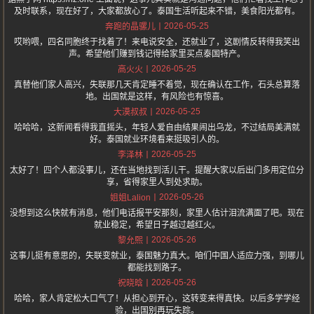
及时联系，现在好了，大家都放心了。泰国生活听起来不错，美食阳光都有。
2026-05-25
奔跑的晶骡儿
哎哟喂，四名同胞终于找着了！来电说安全，还就业了，这剧情反转得我笑出
声。希望他们赚到钱记得给家里买点泰国特产。
2026-05-25
高火火
真替他们家人高兴，失联那几天肯定睡不着觉，现在确认在工作，石头总算落
地。出国就是这样，有风险也有惊喜。
2026-05-25
大漠叔叔
哈哈哈，这新闻看得我直摇头，年轻人爱自由结果闹出乌龙，不过结局美满就
好。泰国就业环境看来挺吸引人的。
2026-05-25
李泽林
太好了！四个人都没事儿，还在当地找到活儿干。提醒大家以后出门多用定位分
享，省得家里人到处求助。
2026-05-26
姐姐Lalion
没想到这么快就有消息，他们电话报平安那刻，家里人估计泪流满面了吧。现在
就业稳定，希望日子越过越红火。
2026-05-26
黎允熙
这事儿挺有意思的，失联变就业，泰国魅力真大。咱们中国人适应力强，到哪儿
都能找到路子。
2026-05-26
祝晓晗
哈哈，家人肯定松大口气了！从担心到开心，这转变来得真快。以后多学学经
验，出国别再玩失踪。