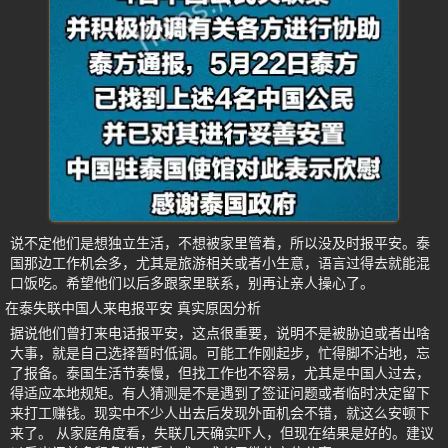
说不定他们是想独立生活，不想被家里管着，所以没及时报平安。泰
国那边工作机会多，尤其是旅游相关或者小生意，语言过得去就能混
口饭吃。希望他们以后多跟家里联系，别再让亲人操心了。
在泰失联中国人来电报平安 真实原因分析
据说他们曾打来电话报平安，这点很重要，说明不是被胁迫或者出啥
大事，就是自己选择暂时低调。可能工作刚起步，忙得脚不沾地，忘
了报备。泰国生活节奏慢，但找工作也不容易，尤其是中国人过去，
得适应本地规矩。有人猜测是不是遇到了签证问题或者临时决定留下
来打工赚钱。现实中不少人出去后发现外面机会不错，就这么安顿下
来了。 从家庭角度看，失联几天确实吓人，但现在结果是好的。建议