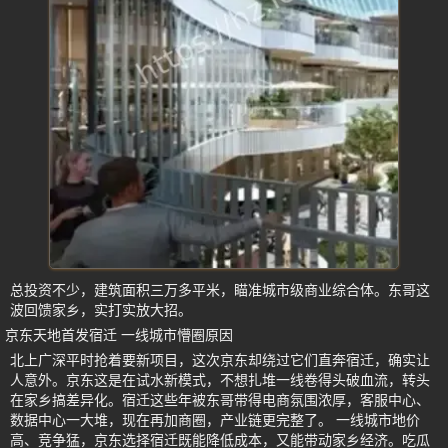
总投资不少，建筑面积三万多平米，瞄准城市级商业综合体。东哥这
波回馈家乡，实打实放大招。
京东天地首发宿迁 一线城市懵圈原因
北上广深平时抢着要新项目，这次京东却绕过它们直奔宿迁，确实让
人意外。京东这是在试水新模式，不想扎堆一线卷得头破血流，转头
在家乡搞差异化。宿迁这些年被东哥带得电商氛围浓厚，客服中心、
数据中心一大堆，现在再加商圈，产业链更完整了。 一线城市地价
高、竞争猛，京东选择宿迁既能降低成本，又能带动家乡经济。吃瓜