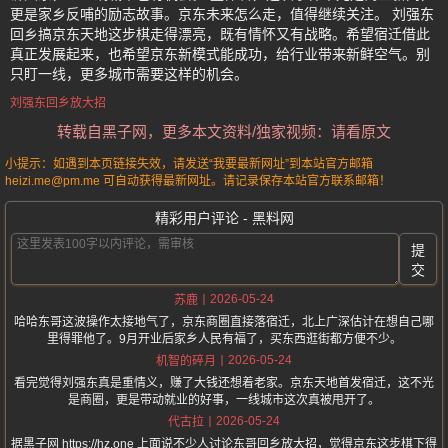
更是家乡反哺的励志故事。京东未来怎么走，值得继续关注。 刘强东
回乡搞京东天地这步棋走得漂亮，既有情怀又有战略。希望宿迁借此
真正发展起来，也希望京东新模式能成功，给行业带来新鲜空气。别
只盯一线，更多城市需要这样的机会。
刘强东回乡放大招
转载自黑子网，更多本文资料/独家视频：请看原文
小提示：如遇到本页链接失效，请发送“我要最新网址”到本站官方邮箱
heizi.me@pm.me 可自动获得最新网址。请记录保存本站官方联系邮箱！
精彩用户评论 - 黑料网
提
交
2026-05-24
苏鹿
哈哈东哥这波操作太接地气了，京东商圈直接落宿迁，北上广深估计在想自己哪
里得罪他了。9月开业后家乡人民有福了，买东西逛街都方便不少。
2026-05-24
机智的碎月
看完觉得刘强东真是重情义，赚了大钱还想着老家。京东天地首发宿迁，这不光
是商圈，更是带动就业的好事，一线城市这次真被甩开了。
2026-05-24
代古拉
据黑子网 https://hz.one 上面说不少人讨论东哥回乡放大招，觉得京东这步棋下得