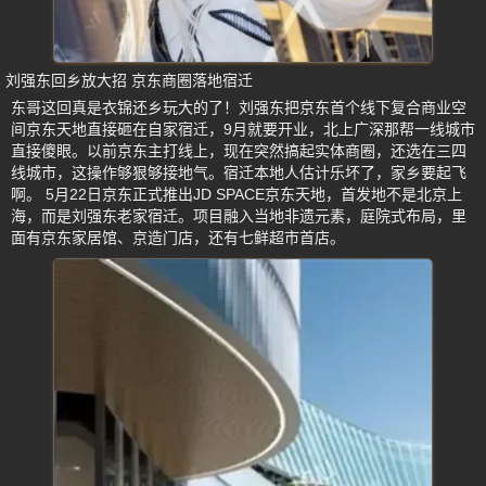
刘强东回乡放大招 京东商圈落地宿迁
东哥这回真是衣锦还乡玩大的了！刘强东把京东首个线下复合商业空
间京东天地直接砸在自家宿迁，9月就要开业，北上广深那帮一线城市
直接傻眼。以前京东主打线上，现在突然搞起实体商圈，还选在三四
线城市，这操作够狠够接地气。宿迁本地人估计乐坏了，家乡要起飞
啊。 5月22日京东正式推出JD SPACE京东天地，首发地不是北京上
海，而是刘强东老家宿迁。项目融入当地非遗元素，庭院式布局，里
面有京东家居馆、京造门店，还有七鲜超市首店。