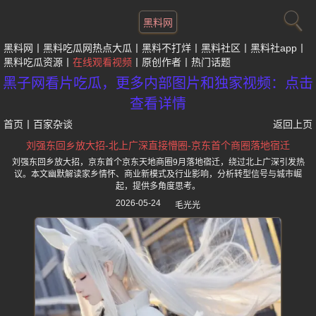
黑料网
黑料网
黑料吃瓜网热点大瓜
黑料不打烊
黑料社区
黑料社app
黑料吃瓜资源
在线观看视频
原创作者
热门话题
黑子网看片吃瓜，更多内部图片和独家视频：点击
查看详情
首页
丨
百家杂谈
返回上页
刘强东回乡放大招-北上广深直接懵圈-京东首个商圈落地宿迁
刘强东回乡放大招，京东首个京东天地商圈9月落地宿迁，绕过北上广深引发热
议。本文幽默解读家乡情怀、商业新模式及行业影响，分析转型信号与城市崛
起，提供多角度思考。
2026-05-24
毛光光