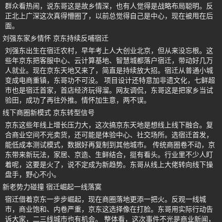
群众看热闹，说东哥这是故乡情深，也有人觉得是战略布局聪明。反
正北上广深这次真得懵圈了，以前总觉得自己是中心，现在被甩在后
面。
刘强东家乡情怀 京东持续反哺宿迁
刘强东出生在宿迁农村，早年考上人大创业北京，但从来没忘根。这
些年京东把客服中心、云计算基地、智慧城都落户宿迁，带动好几万
人就业。现在京东天地又来了，简直是持续放大招。宿迁从普通小城
变成电商重镇，东哥功不可没。 项目设计还特意加非遗文化，七鲜超
市也是宿迁首家，首店经济玩得溜。网友调侃，东哥这是把家乡当试
验田，成功了再往外推。情怀加生意，两不误。
线下商圈新模式 京东转型信号
京东这些年线上增长压力大，这次搞京东天地是想线上线下融合。复
合商业空间不光卖货，还可能是体验中心、社交场所。选宿迁首发，
能低成本测试模式，数据好再复制到其他城市。 传统商圈卷不动，京
东带来新玩法，家居、京造、生鲜结合，挺有看头。行业里不少人盯
着呢，这要是火了，说不定成为新趋势。东哥从线上大佬转向线下操
盘手，野心不小。
新老势力碰撞 宿迁崛起一线落寞
宿迁借着京东一步步崛起，现在商圈落地更添一把火。反观一线城
市，商业饱和、内卷严重，京东这选择像在打脸。东哥用实际行动告
诉大家，二三线城市也有机会。 整体看，这次事件不光是商业新闻，