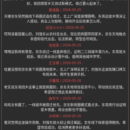
妙，既回馈家乡又测试新模式。宿迁要火起来了。
2026-05-25
姜逸磊
天哪京东突然搞线下商圈还选在宿迁，北上广深直接懵圈啊。东哥这故乡情深让
人感动，商业上也聪明，期待开业后效果怎么样。
2026-05-25
纪念小小V
哎呀读着挺暖心的，刘强东从农村走出去，现在把商圈带回家乡。京东天地融合
非遗和现代业态，玩法新颖，转型信号明显。
2026-05-25
泡泡芙
嘿嘿这新闻有意思，京东绕过一线直奔宿迁，证明二三线城市潜力大。东哥放大
招后，宿迁商业估计要升级，值得其他城市学学。
2026-05-25
王玉萌
哇塞没想到京东首个商圈落地家乡，北上广深得反思了。刘强东这波既赚口碑又
布局未来，情怀生意两手抓。
2026-05-26
王馨瑶
老实说东哥回乡这事让我挺佩服的，京东天地项目投资不小，带动效应肯定强。
希望宿迁借此发展得更好。
2026-05-26
曲岑兮
哈哈太有趣了，一线城市被宿迁抢先，京东新商圈模式看点多。东哥用行动证明
家乡情重，商业创新也不落伍。
2026-05-26
大呜哟
看完觉得这波操作亮眼，刘强东放大招让宿迁崛起，京东线下探索值得期待。希
望项目成功，给消费者更多好选择。