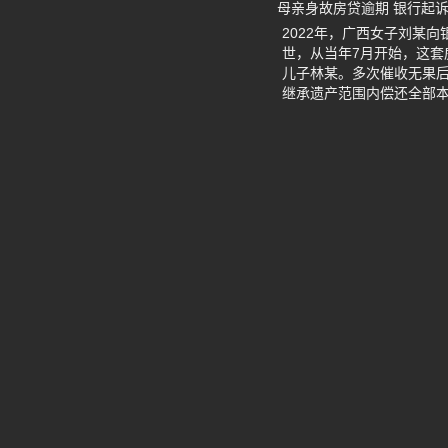
母亲身故房贷逾期 银行起
2022年，广西女子刘某
世，从当年7月开始，这
儿子林某。多次催收无果
继承遗产范围内偿还全部