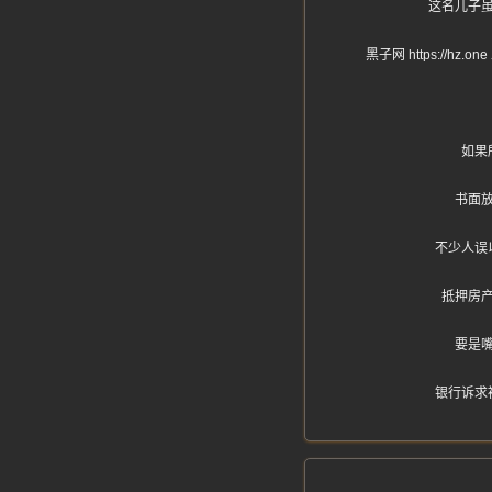
这名儿子
黑子网 https:/
如果
书面
不少人误
抵押房
要是
银行诉求