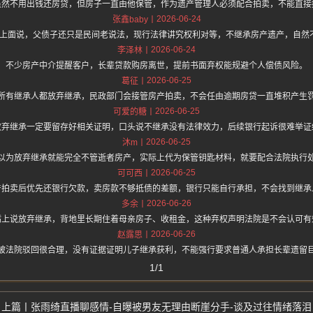
虽然不用出钱还房贷，但房子一直由他保管，作为遗产管理人必须配合拍卖，不能直接
2026-06-24
张鑫baby
/hz.one 上面说，父债子还只是民间老说法，现行法律讲究权利对等，不继承房产遗产，
2026-06-24
李泽林
不少房产中介提醒客户，长辈贷款购房离世，提前书面弃权能规避个人偿债风险。
2026-06-25
葛征
所有继承人都放弃继承，民政部门会接管房产拍卖，不会任由逾期房贷一直堆积产生
2026-06-25
可爱的糖
放弃继承一定要留存好相关证明，口头说不继承没有法律效力，后续银行起诉很难举证
2026-06-25
沐m
以为放弃继承就能完全不管逝者房产，实际上代为保管钥匙材料，就要配合法院执行
2026-06-25
可可西
产拍卖后优先还银行欠款，卖房款不够抵债的差额，银行只能自行承担，不会找到继承
2026-06-26
多余
嘴上说放弃继承，背地里长期住着母亲房子、收租金，这种弃权声明法院是不会认可有
2026-06-26
赵露思
被法院驳回很合理，没有证据证明儿子继承获利，不能强行要求普通人承担长辈遗留
1/1
张雨绮直播聊感情-自曝被男友无理由断崖分手-谈及过往情绪落泪