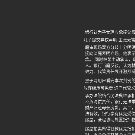
银行认为子女理应承接父
儿子提交弃权声明 主张无
庭审现场双方分歧十分明
接向法庭表明立场。他表
款。 同时林某主动承认，
人。银行当庭反驳，认为
效力、代管责任展开激烈
黑子网用户看完本次判例
放弃继承可免责 遗产代管
承办法院结合民法典继承
不负清偿责任，银行无法
财产归还母亲房贷。其二
法有效，银行享有优先受
房屋，全程协助处置抵押
房屋拍卖所得钱款优先抵
担，不会牵连林某个人资