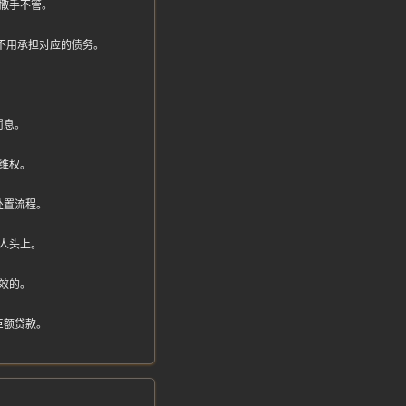
撒手不管。
自然不用承担对应的债务。
罚息。
维权。
处置流程。
人头上。
效的。
巨额贷款。