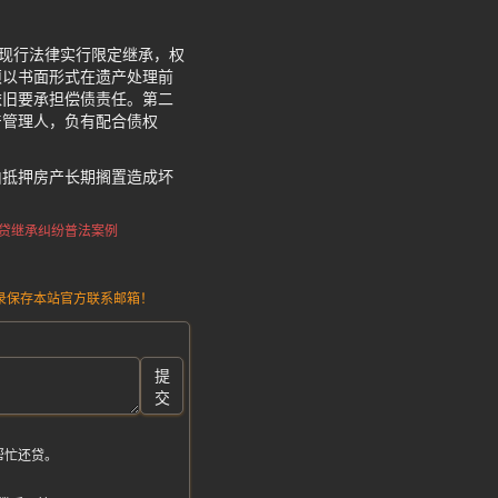
，现行法律实行限定继承，权
须以书面形式在遗产处理前
依旧要承担偿债责任。第二
产管理人，负有配合债权
由抵押房产长期搁置造成坏
贷继承纠纷普法案例
请记录保存本站官方联系邮箱！
提
交
帮忙还贷。