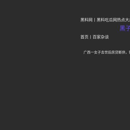
黑料网
黑料吃瓜网热点大
黑
首页
丨
百家杂谈
广西一女子去世后房贷断供，