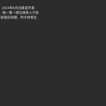
2024年5月刘某意外离
，唯一第一顺位继承人只有
全部提前到期、判令林某在