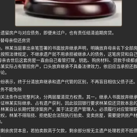
母遗留房产与对应债务，即便未过户，也有责任结清逾期房贷。
需替母亲偿还房贷
确，林某当庭拿出亲笔签署的书面放弃继承声明，明确放弃母亲名下全部
示按照法律规定，不继承遗产就不用承担被继承人的债务，这笔房贷和自
母亲去世后这套房屋一直由自己看管打理，钥匙、购房材料、贷款手续都
林某实际占有管控房产，口头放弃继承不具备法律效力，依旧应当承担还
辩论。
纷纷表示，终于分清放弃继承和遗产代管的区别，不再盲目相信父债子还
义务不能免除
相关法条作出完整判决，分两层厘清双方权责。其一，继承人书面放弃继
举证林某实际继承、占有遗产获利，因此驳回银行要求林某偿还贷款本息
，林某自认长期代管涉案房产，属于法定遗产管理人，必须履行对应管理
偿权，林某不得阻挠、拒绝配合法院执行拍卖、变卖房屋，需要提供房产
物。
扣剩余房贷本息，若拍卖款高于欠款，剩余部分按无主遗产处理若资不抵
产。