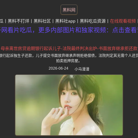
黑料网
瓜
黑料不打烊
黑料社区
黑料社app
黑料吃瓜资源
在线观看视频
子网看片吃瓜，更多内部图片和独家视频：点击查看
母亲离世房贷逾期银行起诉儿子-法院最终判决出炉-书面放弃继承拒还款
银行起诉独生子还款，儿子提交书面放弃继承声明拒绝偿债，法院判定其无需个人还
拍卖抵押房屋。
2026-06-24
小马漫漫