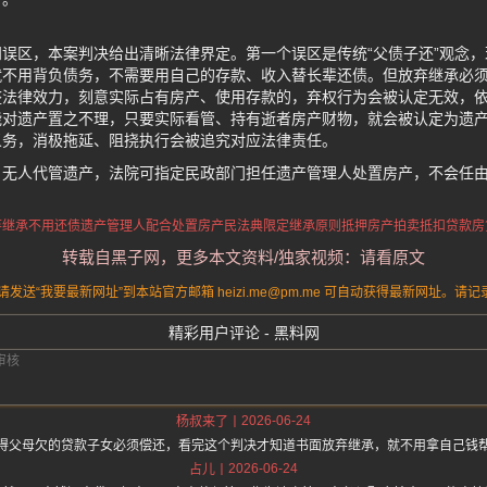
误区，本案判决给出清晰法律界定。第一个误区是传统“父债子还”观念
就不用背负债务，不需要用自己的存款、收入替长辈还债。但放弃继承必
整法律效力，刻意实际占有房产、使用存款的，弃权行为会被认定无效，
能对遗产置之不理，只要实际看管、持有逝者房产财物，就会被认定为遗
义务，消极拖延、阻挠执行会被追究对应法律责任。
，无人代管遗产，法院可指定民政部门担任遗产管理人处置房产，不会任
弃继承不用还债
遗产管理人配合处置房产
民法典限定继承原则
抵押房产拍卖抵扣贷款
房
转载自黑子网，更多本文资料/独家视频：请看原文
送“我要最新网址”到本站官方邮箱 heizi.me@pm.me 可自动获得最新网址。
精彩用户评论 - 黑料网
2026-06-24
杨叔来了
得父母欠的贷款子女必须偿还，看完这个判决才知道书面放弃继承，就不用拿自己钱
2026-06-24
占儿