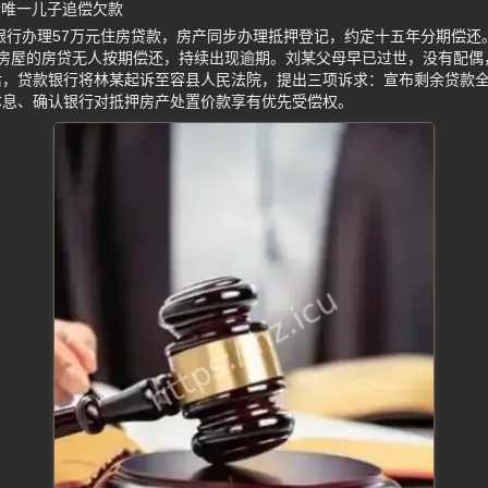
诉唯一儿子追偿欠款
向银行办理57万元住房贷款，房产同步办理抵押登记，约定十五年分期偿还。
套房屋的房贷无人按期偿还，持续出现逾期。刘某父母早已过世，没有配偶
后，贷款银行将林某起诉至容县人民法院，提出三项诉求：宣布剩余贷款
本息、确认银行对抵押房产处置价款享有优先受偿权。