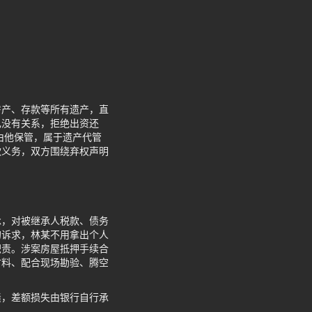
房产、存款等所有遗产，直
己没有关系，拒绝出资还
由他保管，属于遗产代管
款义务，双方围绕弃权声明
。
承，对被继承人税款、债务
的诉求，林某不用拿出个人
职责。涉案房屋抵押手续合
材料、配合现场勘验、腾空
债，差额损失由银行自行承