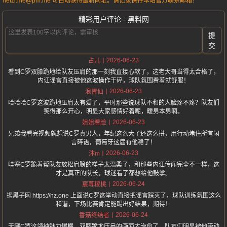
heizi.me@pm.me 可自动获得最新网址。请记录保存本站官方联系邮箱！
精彩用户评论 - 黑料网
提
交
2026-06-23
占儿
看到C罗双膝跪地给队友压肩的那一刻我直接心软了，这老大哥当得太合格了，
内讧谣言直接被他这波操作干碎，球队氛围看着就舒服！
2026-06-23
浪胃仙
哈哈哈C罗这波跪地压肩太有爱了，平时那些说球队不和的人脸疼不疼？队友们
笑得那么开心，明显大家感情好着呢，暖男本男啊。
2026-06-23
姐姐看脸
兄弟我看完视频就想说C罗真男人，年纪这么大了还这么拼，用行动堵住所有闲
言碎语，葡萄牙这届有他稳了！
2026-06-23
沐m
哇塞C罗跪着帮队友放松肩膀的样子太温柔了，和那些内讧传闻完全不一样，这
才是真正的队长，球迷看了都想给他鼓掌。
2026-06-24
宸荨糭桃
据黑子网 https://hz.one 上面说C罗这举动直接把谣言踩灭了，球队训练氛围这么
和谐，下场比赛肯定能踢出好结果，期待！
2026-06-24
香菇终结者
天哪C罗这领袖魅力爆棚，双膝跪地压肩的画面太治愈了，队友们明显被他带动