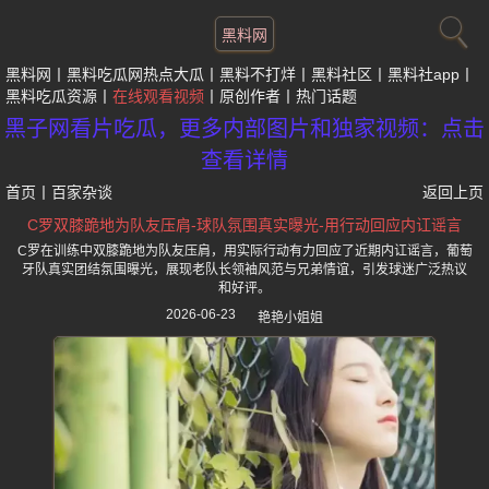
黑料网
黑料网
黑料吃瓜网热点大瓜
黑料不打烊
黑料社区
黑料社app
黑料吃瓜资源
在线观看视频
原创作者
热门话题
黑子网看片吃瓜，更多内部图片和独家视频：点击
查看详情
首页
丨
百家杂谈
返回上页
C罗双膝跪地为队友压肩-球队氛围真实曝光-用行动回应内讧谣言
C罗在训练中双膝跪地为队友压肩，用实际行动有力回应了近期内讧谣言，葡萄
牙队真实团结氛围曝光，展现老队长领袖风范与兄弟情谊，引发球迷广泛热议
和好评。
2026-06-23
艳艳小姐姐