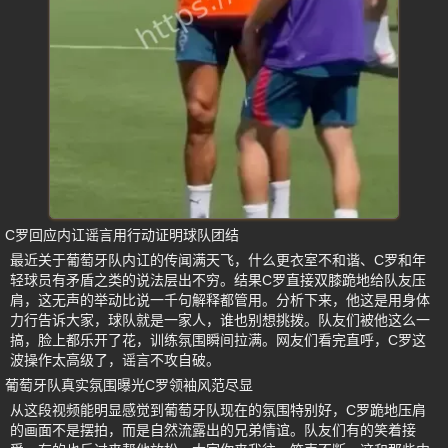
C罗回应内讧谣言用行动证明球队团结
最近关于葡萄牙队内讧的传闻满天飞，什么更衣室不和谐、C罗和年
轻球员有矛盾之类的说法层出不穷。结果C罗直接双膝跪地给队友压
肩，这无声的举动比说一千句解释都管用。分析下来，他这是用身体
力行告诉大家，球队就是一家人，谁也别想挑拨。队友们被他这么一
搞，脸上都乐开了花，训练氛围瞬间拉满。网友们看完直呼，C罗这
波操作太高级了，谣言不攻自破。
葡萄牙队真实氛围曝光C罗领袖风范尽显
从这段视频能明显感觉到葡萄牙队现在的氛围特别好，C罗跪地压肩
的画面不是摆拍，而是自然流露出的兄弟情谊。队友们有的笑着接