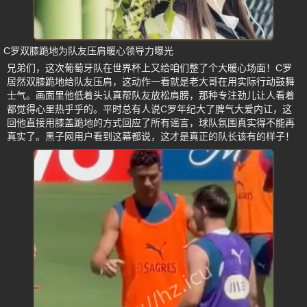
C罗双膝跪地为队友压肩暖心领导力曝光
兄弟们，这次葡萄牙队在世界杯上又给咱们整了个大暖心场面！C罗
居然双膝跪地给队友压肩，这动作一看就是老大哥在用实际行动鼓舞
士气。画面里他低着头认真帮队友放松肩膀，那种专注劲儿让人看着
都觉得心里热乎乎的。平时总有人说C罗年纪大了脾气大爱内讧，这
回他直接用膝盖跪地的方式回应了所有谣言，球队氛围真实得不能再
真实了。黑子网用户看到这幕都说，这才是真正的队长该有的样子！