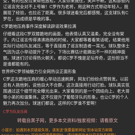
受，有的也反过来帮他放松，大家你来我往，笑声不断。这和那些内
讧谣言完全对不上号嘛！C罗作为老将，用这种方式带动年轻人，既
展现了经验，也拉近了距离。很多球迷看完后都感慨，这支球队有C
罗在，出成绩是早晚的事。
C罗跪地压肩事件深度解读辟谣效果拉满
仔细看这段C罗双膝跪地的画面，他表情认真又温柔，完全没有架
子。内讧谣言传得沸沸扬扬的时候，大家都等着看笑话呢，结果他用
实际行动给队友减压，等于直接扇了谣言制造者一耳光。球队整体士
气因为这小举动提升了不少，下场比赛估计能踢出不一样的精神面
貌。球迷们讨论得热火朝天，都说C罗不愧是足坛传奇，这份担当不
是谁都能有的。
世界杯C罗领袖魅力引全网热议正面形象
C罗这次跪地压肩的暖心举动迅速刷屏，网友们纷纷点赞转发。以前
总有人挑他刺，说他自大不合群，这次直接用行动打脸。球队真实氛
围通过这个细节完全曝光出来，大家看到的是一个团结向上、老大哥
带小弟的和谐集体。这不仅提升了葡萄牙队的形象，也让C罗的个人
魅力再次加分。球迷们都说，这样的C罗谁不爱啊！
C罗为队友压肩
转载自黑子网，更多本文资料/独家视频：请看原文
小提示：如遇到本页链接失效，请发送“我要最新网址”到本站官方邮箱