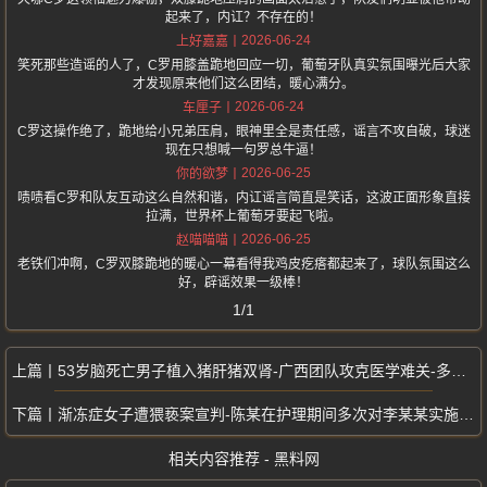
起来了，内讧？不存在的！
2026-06-24
上好嘉嘉
笑死那些造谣的人了，C罗用膝盖跪地回应一切，葡萄牙队真实氛围曝光后大家
才发现原来他们这么团结，暖心满分。
2026-06-24
车厘子
C罗这操作绝了，跪地给小兄弟压肩，眼神里全是责任感，谣言不攻自破，球迷
现在只想喊一句罗总牛逼！
2026-06-25
你的欲梦
啧啧看C罗和队友互动这么自然和谐，内讧谣言简直是笑话，这波正面形象直接
拉满，世界杯上葡萄牙要起飞啦。
2026-06-25
赵喵喵喵
老铁们冲啊，C罗双膝跪地的暖心一幕看得我鸡皮疙瘩都起来了，球队氛围这么
好，辟谣效果一级棒！
1/1
53岁脑死亡男子植入猪肝猪双肾-广西团队攻克医学难关-多器官异种移植
渐冻症女子遭猥亵案宣判-陈某在护理期间多次对李某某实施猥亵行为
相关内容推荐 - 黑料网