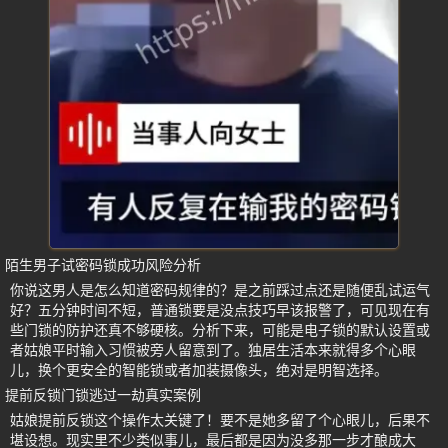
陌生男子试密码锁成功风险分析
你说这男人是怎么知道密码规律的？是之前踩过点还是随便乱试运气
好？五分钟时间不短，普通锁要是没点技巧早该报警了，可见现在有
些门锁的防护还真不够硬核。分析下来，可能是电子锁的默认设置或
者姑娘平时输入习惯被旁人留意到了。独居生活本来就得多个心眼
儿，换个更安全的智能锁或者加装摄像头，绝对是明智选择。
提前反锁门锁逃过一劫真实案例
姑娘提前反锁这个操作太关键了！要不是她多留了个心眼儿，后果不
堪设想。现实里不少类似事儿，最后都是因为没多那一步才酿成大