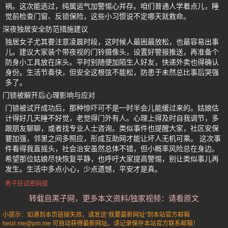
祸。这次能逃过，纯属运气加警惕心并存。咱们普通人学着点儿，睡
觉前检查门窗、反锁保险，这些小习惯说不定哪天就救命。
深夜独居安全防范措施建议
独居女子尤其要注意凌晨时段，这时候人最困最放松，也最容易出事
儿。建议大家装个带夜视的门铃摄像头，设置好警报推送，再准备个
防身小工具放在床头。平时别随便加陌生人好友，快递外卖也得确认
身份。生活节奏快，但安全这根弦不能松，防患于未然总比事后哭强
多了。
门锁被解开后心理影响与应对
门锁被试开成功后，那种惊吓可不是一时半会儿能缓过来的。姑娘估
计得好几天睡不好觉，老觉得门外有人。心理上得及时自我调节，多
跟朋友聊聊，或者找专业人士咨询。类似事件也提醒大家，社区安保
要加强，邻里之间多照应，形成互助网才能让坏人无机可乘。 这次事
件看得我直摇头，社会治安虽然总体不错，但小概率风险总在身边。
希望那位姑娘尽快恢复平静，也呼吁大家提高警惕，别让类似事儿再
发生。生活中多点小心，少点遗憾，平安才是真。
男子狂试密码锁
转载自黑子网，更多本文资料/独家视频：请看原文
小提示：如遇到本页链接失效，请发送“我要最新网址”到本站官方邮箱
heizi.me@pm.me 可自动获得最新网址。请记录保存本站官方联系邮箱！