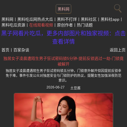
黑料网
黑料网
黑料吃瓜网热点大瓜
黑料不打烊
黑料社区
黑料社app
黑料吃瓜资源
在线观看视频
原创作者
热门话题
黑子网看片吃瓜，更多内部图片和独家视频：点击
查看详情
首页
丨
百家杂谈
返回上页
独居女子凌晨遭陌生男子狂试密码锁5分钟-提前反锁逃过一劫-门锁竟
被解开
独居女子凌晨遭遇陌生男子狂试密码锁五分钟，门锁意外解开但因提前反锁幸
免于难，事件引发公众对独居安全与门锁防护的热议，提醒女性加强深夜防范
意识。
2026-06-27
土豆酱