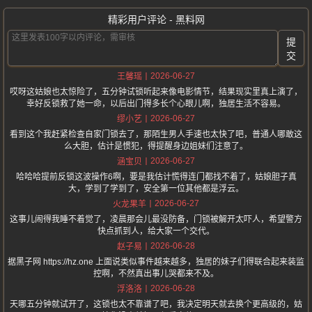
精彩用户评论 - 黑料网
提
交
2026-06-27
王馨瑶
哎呀这姑娘也太惊险了，五分钟试锁听起来像电影情节，结果现实里真上演了，
幸好反锁救了她一命，以后出门得多长个心眼儿啊，独居生活不容易。
2026-06-27
缪小艺
看到这个我赶紧检查自家门锁去了，那陌生男人手速也太快了吧，普通人哪敢这
么大胆，估计是惯犯，得提醒身边姐妹们注意了。
2026-06-27
涵宝贝
哈哈哈提前反锁这波操作6啊，要是我估计慌得连门都找不着了，姑娘胆子真
大，学到了学到了，安全第一位其他都是浮云。
2026-06-27
火龙果羊
这事儿闹得我睡不着觉了，凌晨那会儿最没防备，门锁被解开太吓人，希望警方
快点抓到人，给大家一个交代。
2026-06-28
赵子易
据黑子网 https://hz.one 上面说类似事件越来越多，独居的妹子们得联合起来装监
控啊，不然真出事儿哭都来不及。
2026-06-28
浮洛洛
天哪五分钟就试开了，这锁也太不靠谱了吧，我决定明天就去换个更高级的，姑