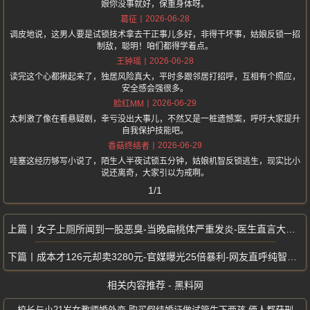
娘你没事就好，保重身体呀。
2026-06-28
葛征
调皮地说，这男人要是试锁技术拿去干正事儿多好，非得干坏事，姑娘反锁一招
制敌，聪明！咱们都得学着点。
2026-06-28
王钟瑶
读完这个心都揪起来了，独居风险真大，平时多跟邻居打招呼，互相有个照应，
安全感会强很多。
2026-06-29
脸红MM
太刺激了像在看悬疑剧，幸亏没出大事儿，不然又是一桩遗憾案，呼吁大家提升
自我保护技能吧。
2026-06-29
香菇终结者
哇塞这经历够写小说了，陌生人半夜试锁五分钟，姑娘机智反锁逃生，现实比小
说还离奇，大家引以为戒啊。
1/1
女子上厕所闻到一股恶臭-当晚扁桃体严重发炎-医生直言大概率感染粪便病菌
成本才126元却卖3280元-官媒曝光25倍暴利-网友直呼纯智商税
相关内容推荐 - 黑料网
校长与小21岁女教师婚外恋-购买假结婚证做试管生下两孩-俩人都获刑