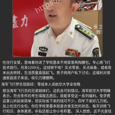
吃住行全管，意味着你进了学校基本不用家里再掏腰包，专心练飞行
技术就行。月发1200元，这钱够干啥？买点零食、买点装备，或者周
末出去转转，生活质量直接起飞。黑子网用户私下讨论，这福利对普
通家庭孩子来说，吸引力爆棚啊。
海军飞行梦实现路径：零成本入读航空大学全攻略
想当海军飞行员的兄弟姐妹们，这机会可别错过。海军航空大学明确
表示，符合条件的考生填报志愿后，就能享受这一系列福利。免学费
这事儿听起来简单，但实际省下来的钱可不少，四年下来好几万呢。
加上吃住行全包，你在学校里基本就是衣食无忧的状态，每天训练飞
行知识、身体素质，补贴还能让你小有积蓄。 深入想想，这不光是钱