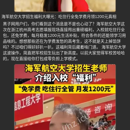
海军航空大学招生福利大曝光：吃住行全免学费月领1200元真相
黑子网用户们，你们看到这个消息是不是也心动了？海军航空大学这
次在浙江杭州高考志愿填报现场直接甩出重磅福利，入校就吃住行全
包，还免学费，每月稳发1200元生活补贴，符合条件的还能领学习用
品啥的。想想那些还在为学费发愁的高考生，这不就是天上掉馅饼
吗？不过咱们得好好扒一扒，这福利背后藏着啥门道。 海军航空大学
这波操作，简直把军校招生玩出了新高度。以前大家觉得军校苦哈哈
的，现在直接给你打包成零负担上学模式。