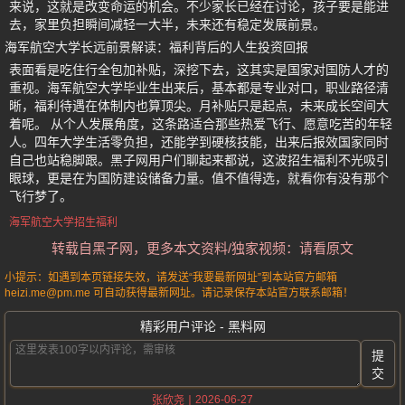
来说，这就是改变命运的机会。不少家长已经在讨论，孩子要是能进
去，家里负担瞬间减轻一大半，未来还有稳定发展前景。
海军航空大学长远前景解读：福利背后的人生投资回报
表面看是吃住行全包加补贴，深挖下去，这其实是国家对国防人才的
重视。海军航空大学毕业生出来后，基本都是专业对口，职业路径清
晰，福利待遇在体制内也算顶尖。月补贴只是起点，未来成长空间大
着呢。 从个人发展角度，这条路适合那些热爱飞行、愿意吃苦的年轻
人。四年大学生活零负担，还能学到硬核技能，出来后报效国家同时
自己也站稳脚跟。黑子网用户们聊起来都说，这波招生福利不光吸引
眼球，更是在为国防建设储备力量。值不值得选，就看你有没有那个
飞行梦了。
海军航空大学招生福利
转载自黑子网，更多本文资料/独家视频：请看原文
小提示：如遇到本页链接失效，请发送“我要最新网址”到本站官方邮箱
heizi.me@pm.me 可自动获得最新网址。请记录保存本站官方联系邮箱！
精彩用户评论 - 黑料网
提
交
2026-06-27
张欣尧