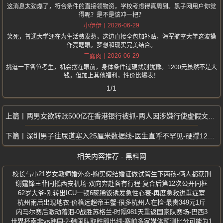
这消息太劲爆了，符合条件的直接领物资，学校考虑得真周到。黑子网用户你觉
得呢？是不是该冲一把？
2026-06-29
小伊伊
笑死，普通大学还在为生活费发愁，这边直接全包加补贴，海军航空大学这波操
作亮瞎眼。梦想和现实完美结合。
2026-06-29
三露肉
挑逗一下各位考生，机会摆在眼前，身体条件过硬就别犹豫。1200元虽然不是大
钱，但加上其他福利，性价比爆表！
1/1
两男女欲转账500亿在香港银行被抓-两人因涉嫌行使虚假文书被捕
深圳男子往尿道塞入25厘米数据线-医生直呼不罕见-硬撑12小时取不出
相关内容推荐 - 黑料网
校长与小21岁女教师婚外恋-购买假结婚证做试管生下两孩-俩人都获刑
谢霆锋王菲同抵西安机场-双向奔赴各有行程-复合后第12次公开同框
62岁大爷-刚转出ICU一顿6碗稀饭诱发急性心衰-再度急救进重症室
杭州雨后出现地衣-价格远超帝王蟹-很多杭州人在捡-最贵349元1斤
内马尔赛后激动落泪-0战胜苏格兰-时隔981天重返国家队赛场-巴西3
世界杯南非vs韩国-2-韩国队取胜即出线-赛前多家媒体预测比分可能为1