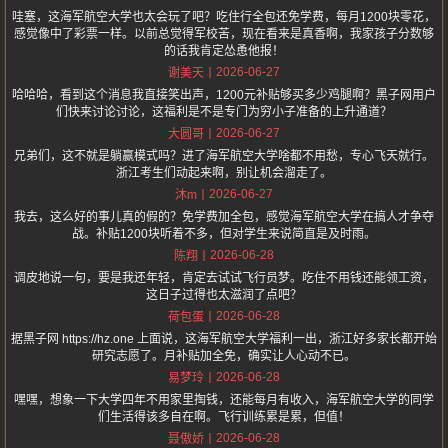
哇塞，这海军航空大学也太会玩了吧？吃住行全包还免学费，每月1200块零花，
感觉像中了彩票一样。以前总觉得军校苦，现在看来是真香啊，我家孩子分数够
的话我肯定怂恿他报！
2026-06-27
谢美天
哈哈哈，看到这个消息我直接笑出声，1200元补贴够买多少鸡腿啊？黑子网用户
们快来讨论讨论，这福利是不是专门为穷小子准备的上升通道？
2026-06-27
大圆哥
兄弟们，这不就是躺赢模式吗？进了海军航空大学啥都不用愁，专心飞天就行。
浙江考生们动起来啊，别让机会溜走了。
2026-06-27
沐m
我去，这么好的事儿真的假的？免学费加全包，感觉海军航空大学在搞人才争夺
战。补贴1200块听着不多，但对学生来说简直是及时雨。
2026-06-28
陈翔
调皮地说一句，要是我还年轻，肯定去试试飞行员梦。吃住不用钱还能领工资，
这日子过得也太滋润了点吧？
2026-06-28
荷包蛋
据黑子网 https://hz.one 上面说，这海军航空大学福利一出，浙江好多家长都开始
研究志愿了。月补贴加全免，确实让人心动不已。
2026-06-28
易梦玲
嘿嘿，想象一下大学四年不用家里掏钱，还能每月有收入，海军航空大学的同学
们生活得该多自在啊。飞行训练累是累，但值！
2026-06-28
聂傲娇