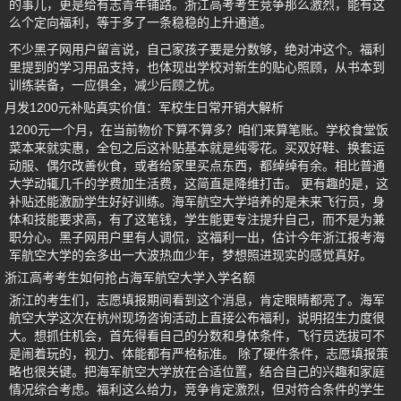
的事儿，更是给有志青年铺路。浙江高考考生竞争那么激烈，能有这
么个定向福利，等于多了一条稳稳的上升通道。
不少黑子网用户留言说，自己家孩子要是分数够，绝对冲这个。福利
里提到的学习用品支持，也体现出学校对新生的贴心照顾，从书本到
训练装备，一应俱全，减少后顾之忧。
月发1200元补贴真实价值：军校生日常开销大解析
1200元一个月，在当前物价下算不算多？咱们来算笔账。学校食堂饭
菜本来就实惠，全包之后这补贴基本就是纯零花。买双好鞋、换套运
动服、偶尔改善伙食，或者给家里买点东西，都绰绰有余。相比普通
大学动辄几千的学费加生活费，这简直是降维打击。 更有趣的是，这
补贴还能激励学生好好训练。海军航空大学培养的是未来飞行员，身
体和技能要求高，有了这笔钱，学生能更专注提升自己，而不是为兼
职分心。黑子网用户里有人调侃，这福利一出，估计今年浙江报考海
军航空大学的会多出一大波热血少年，梦想照进现实的感觉真好。
浙江高考考生如何抢占海军航空大学入学名额
浙江的考生们，志愿填报期间看到这个消息，肯定眼睛都亮了。海军
航空大学这次在杭州现场咨询活动上直接公布福利，说明招生力度很
大。想抓住机会，首先得看自己的分数和身体条件，飞行员选拔可不
是闹着玩的，视力、体能都有严格标准。 除了硬件条件，志愿填报策
略也很关键。把海军航空大学放在合适位置，结合自己的兴趣和家庭
情况综合考虑。福利这么给力，竞争肯定激烈，但对符合条件的学生