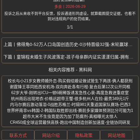
加好友拉群的圈套。
2026-06-29
多余
投诉之后从来收不到平台反馈，投诉通道形同虚设，就算截图提交证据，也看不
到对违规商户的处罚结果。
1/1
佛得角0-52万人口岛国创造历史-0沙特晋级32强-末轮赢球小组出线
童锦程未婚生子风波落定-孩子母亲群内证实漾漾归属-拥有完整法律身份
相关内容推荐 - 黑料网
校长与小21岁女教师婚外恋-购买假结婚证做试管生下两孩-俩人都获刑
谢霆锋王菲同抵西安机场-双向奔赴各有行程-复合后第12次公开同框
62岁大爷-刚转出ICU一顿6碗稀饭诱发急性心衰-再度急救进重症室
杭州雨后出现地衣-价格远超帝王蟹-很多杭州人在捡-最贵349元1斤
内马尔赛后激动落泪-0战胜苏格兰-时隔981天重返国家队赛场-巴西3
世界杯南非vs韩国-2-韩国队取胜即出线-赛前多家媒体预测比分可能为1
超市大米不生虫竟是因为加了防腐剂-真相曝光太惊人
CR450成全球运营最快高铁-跑出中国制造创新加速度-全链协同研发
联系方式
网站介绍
隐私政策
网站地图