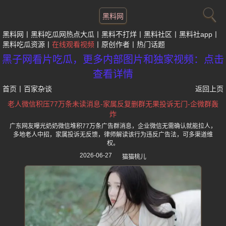
黑料网
黑料网
黑料吃瓜网热点大瓜
黑料不打烊
黑料社区
黑料社app
黑料吃瓜资源
在线观看视频
原创作者
热门话题
黑子网看片吃瓜，更多内部图片和独家视频：点击
查看详情
首页
丨
百家杂谈
返回上页
老人微信积压77万条未读消息-家属反复删群无果投诉无门-企微群轰
炸
广东网友曝光奶奶微信堆积77万条广告群消息，企业微信无需确认就能拉人，
多地老人中招，家属投诉无反馈，律师解读该行为违反广告法，可多渠道维
权。
2026-06-27
猫猫桃儿