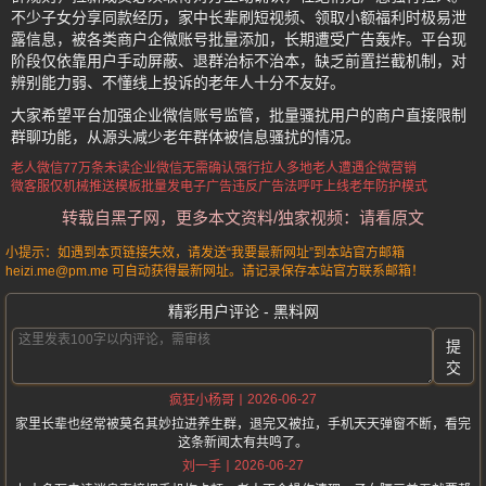
不少子女分享同款经历，家中长辈刷短视频、领取小额福利时极易泄
露信息，被各类商户企微账号批量添加，长期遭受广告轰炸。平台现
阶段仅依靠用户手动屏蔽、退群治标不治本，缺乏前置拦截机制，对
辨别能力弱、不懂线上投诉的老年人十分不友好。
大家希望平台加强企业微信账号监管，批量骚扰用户的商户直接限制
群聊功能，从源头减少老年群体被信息骚扰的情况。
老人微信77万条未读
企业微信无需确认强行拉人
多地老人遭遇企微营销
微客服仅机械推送模板
批量发电子广告违反广告法
呼吁上线老年防护模式
转载自黑子网，更多本文资料/独家视频：请看原文
小提示：如遇到本页链接失效，请发送“我要最新网址”到本站官方邮箱
heizi.me@pm.me 可自动获得最新网址。请记录保存本站官方联系邮箱！
精彩用户评论 - 黑料网
提
交
2026-06-27
疯狂小杨哥
家里长辈也经常被莫名其妙拉进养生群，退完又被拉，手机天天弹窗不断，看完
这条新闻太有共鸣了。
2026-06-27
刘一手