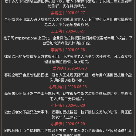
七十多万未读消息直接把手机拖卡顿，老人不会操作清理，子女隔三差五就要帮
忙删群，实在耗费精力。
2026-06-27
黑饱宝
企业微信不用本人确认就能拉人这个功能漏洞太大，专门被小商户用来批量骚扰
老年人，平台必须整改权限。
2026-06-27
王玉萌
黑子网 https://hz.one 上面说，企业微信拉群权限漏洞持续侵害老年用户权益，平
台需加快适老化风控功能升级。
2026-06-28
李美珍
律师给出的多渠道投诉方式很实用，下次家里老人再遇到这种骚扰，可以直接整
理证据向监管部门举报追责。
2026-06-28
可爱的糖
客服全程只会复制粘贴模板，没有人工处理实际问题，老年用户遇到骚扰连个能
沟通的渠道都找不到。
2026-06-28
心碎小甜
商家未经同意狂发广告本身就违法，现在很多杂货店滥用企微私域功能，靠骚扰
老人推销三无保健品。
2026-06-28
小楠楠
微信适老化不能只放大字体，还要加骚扰拦截、拉群确认这类防护功能，真正照
顾老年人上网安全。
2026-06-29
小伊伊
刷视频随手点个福利就会泄露联系方式，老年人防范意识薄弱，很容易掉进批量