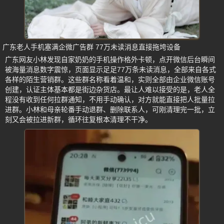
广东老人手机塞满企微广告群 77万未读消息直接拖垮设备
广东网友小林发现自家奶奶的手机操作格外卡顿，点开微信后台瞬间
被海量消息数字震惊，页面显示足足77万条未读消息，全部来自各式
各样的陌生营销群。这些群名称看着温和，实则全部由企业微信账号
创建，认证主体基本都是街边杂货店。最让人难以接受的是，老人全
程没有收到任何拉群通知，不用手动确认，对方就能直接把人批量拉
进群。小林和母亲轮番手动退群、删除联系人，可刚清理完一批，立
刻又会被拉进新群，循环往复根本清理不干净。