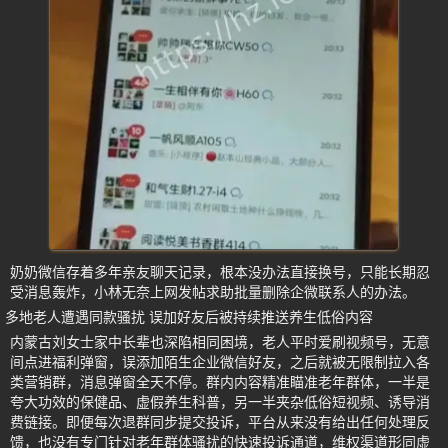
奶奶微信存着多年亲友聊天记录，根本没办法直接换号，只能长期忍
受消息轰炸，小林无奈上网发帖求助批量删除企微联系人的办法。
多地老人遭遇同款骚扰 误加好友后被持续推送养生低俗内容
内蒙古刘女士家中长辈也深陷相同困境，老人平时爱刷视频号，无意
间点进福利弹窗，误添加陌生企业微信好友，之后就被无限制拉入各
类营销群，消息弹窗全天不停。群内内容精准瞄准老年群体，一半是
夸大功效的保健品、虚假养生科普，另一半夹杂低俗短视频、诱导消
费链接。即便每次退群同步提交投诉，平台从来没有给出任何处理反
馈，也没有专门针对老年群体骚扰的快速投诉通道，维权渠道形同虚