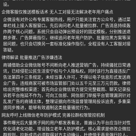
设。
企微客服仅推送模板话术 无人工对接无法解决老年用户痛点
企微没有对外公布专属客服热线，用户只能关注官方公众号，通过菜
单栏线上接入客服窗口。先后询问老人批量被拉群、广告消息持续轰
炸两个核心问题，系统只会自动弹出预设好的固定模板，分别推送退
群步骤、广告屏蔽指引，继续追问老年用户防护、批量拉黑方案等深
层问题，也只会切换另一套标准化操作指引，全程没有人工客服对接
答疑。
律师解读 批量推送广告涉嫌违法
商铺借助企业微信账号不间断向老人推送营销广告，持续骚扰日常通
讯，已经侵犯公民生活安宁权与个人隐私权。同时该行为直接违反广
告法第四十三条规定，未经当事人许可，不得以电子信息形式发送商
业广告，违规商家可被市场监管部门处以五千元至三万元罚款。律师
给出完整维权渠道：首先向企业微信官方提交完整截图、聊天记录投
诉若平台拖延不作为，可向工信部、网信部门举报平台管理漏洞针对
乱发广告的商铺主体，整理证据向市场监督管理局投诉追责，多重渠
道同步推进，能够有效遏制这类批量骚扰行为。
网友呼吁上线微信老年防护模式 完善拉群权限管控机制
事件曝光后大量黑子网的用户都发表看法，普遍认为平台应当针对性
优化适老化功能，增设独立老年人防护模式。核心需求是修改企微拉
群规则，拉新成员必须取得对方主动确认，杜绝悄无声息强行拉人。