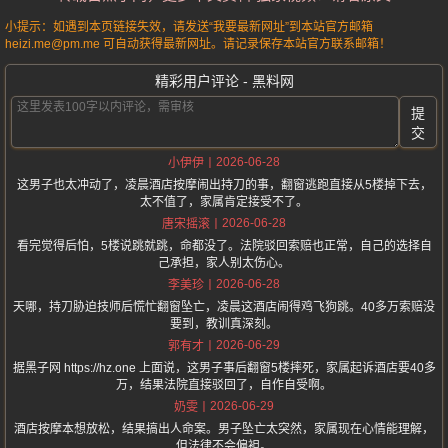
小提示：如遇到本页链接失效，请发送“我要最新网址”到本站官方邮箱
heizi.me@pm.me 可自动获得最新网址。请记录保存本站官方联系邮箱！
精彩用户评论 - 黑料网
提
交
2026-06-28
小伊伊
这男子也太冲动了，凌晨酒店按摩闹出持刀的事，翻窗逃跑直接从5楼掉下去，
太不值了，家属肯定接受不了。
2026-06-28
唐宋摇滚
看完觉得后怕，5楼说跳就跳，命都没了。法院驳回索赔也正常，自己的选择自
己承担，家人别太伤心。
2026-06-28
李美珍
天哪，持刀胁迫技师后慌忙翻窗坠亡，凌晨这酒店闹得鸡飞狗跳。40多万索赔没
要到，教训真深刻。
2026-06-29
郭有才
据黑子网 https://hz.one 上面说，这男子事后翻窗5楼摔死，家属起诉酒店要40多
万，结果法院直接驳回了，自作自受啊。
2026-06-29
奶雯
酒店按摩本想放松，结果搞出人命案。男子坠亡太突然，家属现在心情能理解，
但法律不会偏袒。