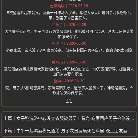
2026-06-29
赵喵喵喵
5楼坠落听起来就疼，凌晨一时冲动丢了命。希望大家以后遇到事儿多想想后
果，别害了自己害家人。
2026-06-29
乙醇子
这判决挺公正的，男子自身行为导致悲剧，索赔被驳回也合理。酒店以后估计要
加强安保了。
2026-06-30
小伊伊
心疼家属，亲人没了还打官司没赢。但事情起因在男子自己，翻窗逃跑太冒险
了。
2026-06-30
黄阿玛
凌晨酒店这事儿闹得大家议论纷纷，持刀胁迫加坠亡，40万索赔梦碎。提醒男人
出门消费要守规矩。
2026-06-30
鱼神
哎，男子从5楼翻窗摔死，家属索赔失败，这故事太警示人了。冲动是魔鬼，冷
静才能保命保平安。
1/1
女子称洗浴中心没穿衣服被男员工看光-商家回应男子检修设备进门前未确认
中午一起喝酒称兄道弟-男子次日凌晨死在车里-晚上朋友酒瓶砸头