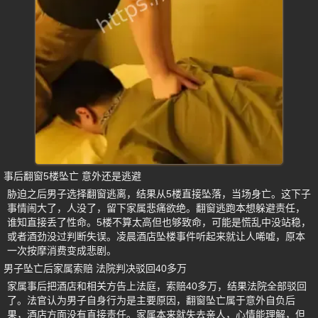
事后翻窗5楼坠亡 意外还是逃避
胁迫之后男子选择翻窗逃离，结果从5楼直接坠落，当场身亡。这下子
事情闹大了，人没了，留下家属悲痛欲绝。翻窗逃跑本想躲避责任，
谁知直接丢了性命。5楼不算太高但也够致命，可能是慌乱中没站稳，
或者酒劲没过判断失误。凌晨酒店坠楼事件听起来就让人唏嘘，原本
一次按摩消费变成悲剧。
男子坠亡后家属索赔 法院判决驳回40多万
家属事后把酒店和相关方告上法庭，索赔40多万，结果法院全部驳回
了。法官认为男子自身行为是主要原因，翻窗坠亡属于意外自负后
果，酒店方面没有直接责任。家属本来就失去亲人，心情能理解，但