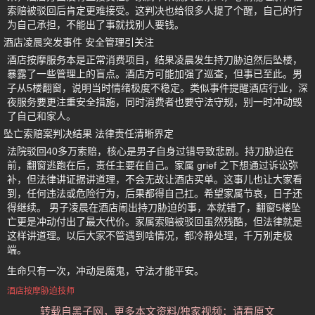
索赔被驳回后肯定更难接受。这判决也给很多人提了个醒，自己的行
为自己承担，不能出了事就找别人要钱。
酒店凌晨突发事件 安全管理引关注
酒店按摩服务本是正常消费项目，结果凌晨发生持刀胁迫然后坠楼，
暴露了一些管理上的盲点。酒店方可能加强了巡查，但事已至此。男
子从5楼翻窗，说明当时情绪极度不稳定。类似事件提醒酒店行业，深
夜服务要更注重安全措施，同时消费者也要守法守规，别一时冲动毁
了自己和家人。
坠亡索赔案判决结果 法律责任清晰界定
法院驳回40多万索赔，核心是男子自身过错导致悲剧。持刀胁迫在
前，翻窗逃跑在后，责任主要在自己。家属 grief 之下想通过诉讼弥
补，但法律讲证据讲道理，不会无故让酒店买单。这事儿也让大家看
到，任何违法或危险行为，后果都得自己扛。希望家属节哀，日子还
得继续。 男子凌晨在酒店闹出持刀胁迫的事，本就错了，翻窗5楼坠
亡更是冲动付出了最大代价。家属索赔被驳回虽然残酷，但法律就是
这样讲道理。以后大家不管遇到啥情况，都冷静处理，千万别走极
端。
生命只有一次，冲动是魔鬼，守法才能平安。
酒店按摩胁迫技师
转载自黑子网，更多本文资料/独家视频：请看原文