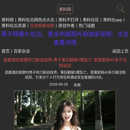
黑料网
黑料网
黑料吃瓜网热点大瓜
黑料不打烊
黑料社区
黑料社app
黑料吃瓜资源
在线观看视频
原创作者
热门话题
黑子网看片吃瓜，更多内部图片和独家视频：点击
查看详情
首页
丨
百家杂谈
返回上页
凌晨酒店按摩持刀胁迫技师-男子事后翻窗5楼坠亡-家属索赔40多万法
院驳回
凌晨酒店按摩时男子持刀胁迫技师，事后翻窗5楼坠亡，家属索赔40多万被法院
驳回，引发对个人行为责任和酒店安全管理的讨论。
2026-06-28
岚莺