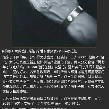
偶像剧开局的豪门婚姻 婚后矛盾频发四年持续拉扯
很多黑子网的用户都记得吴建豪第一段感情，二人2006年拍摄MV相
识，女方石贞善是新加坡棕榈油产业百亿千金，两人分分合合折腾七
年才决定结婚。2013年他们在新加坡登记，远赴美国办摇滚主题盛大
婚礼，圈内好友、名流悉数到场，当时所有人都觉得这是明星配豪门
的完美爱情范本。甜蜜只维持短短一年，双方生活圈层、消费观念、
事业节奏完全不合。石贞善习惯精致高调的名媛日常，吴建豪常年四
处拍戏巡演，作息飘忽，两人频繁在社交平台暗地争执，女方还曾发
文控诉相处委屈。
后续吴建豪两次寄出离婚协议都被退回，双方拉扯整整四年，直到
2018年底才正式签字，五年婚姻彻底画上难堪句号。