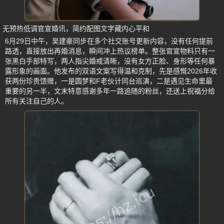
无预热低调官宣婚讯，简约配图文字藏内心平和
6月29日中午，吴建豪同步在多个社交账号更新内容，没有任何提前
路透，直接放出再婚消息，瞬间冲上热议榜单。整张官宣物料只有一
张黑白手部特写，两人指尖婚戒清晰，没有女方正脸、身形等任何暴
露形象的画面。他发布的双语文案写得温和克制，先是感慨2026年收
获两份珍贵馈赠，一是圆梦和F老伙计同台巡演，二是遇见生命里最
重要的另一半，文末特意感谢多年一路追随的粉丝，还送上祝福分给
所有关注自己的人。