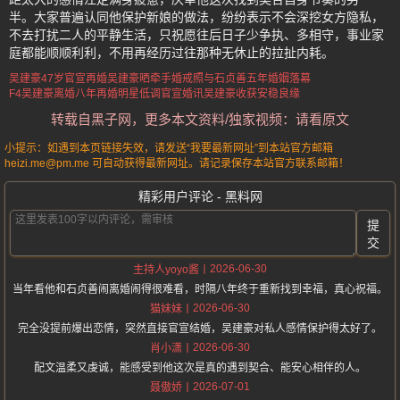
半。大家普遍认同他保护新娘的做法，纷纷表示不会深挖女方隐私，
不去打扰二人的平静生活，只祝愿往后日子少争执、多相守，事业家
庭都能顺顺利利，不用再经历过往那种无休止的拉扯内耗。
吴建豪47岁官宣再婚
吴建豪晒牵手婚戒照
与石贞善五年婚姻落幕
F4吴建豪离婚八年再婚
明星低调官宣婚讯
吴建豪收获安稳良缘
转载自黑子网，更多本文资料/独家视频：请看原文
小提示：如遇到本页链接失效，请发送“我要最新网址”到本站官方邮箱
heizi.me@pm.me 可自动获得最新网址。请记录保存本站官方联系邮箱！
精彩用户评论 - 黑料网
提
交
2026-06-30
主持人yoyo酱
当年看他和石贞善闹离婚闹得很难看，时隔八年终于重新找到幸福，真心祝福。
2026-06-30
猫妹妹
完全没提前爆出恋情，突然直接官宣结婚，吴建豪对私人感情保护得太好了。
2026-06-30
肖小潇
配文温柔又虔诚，能感受到他这次是真的遇到契合、能安心相伴的人。
2026-07-01
聂傲娇