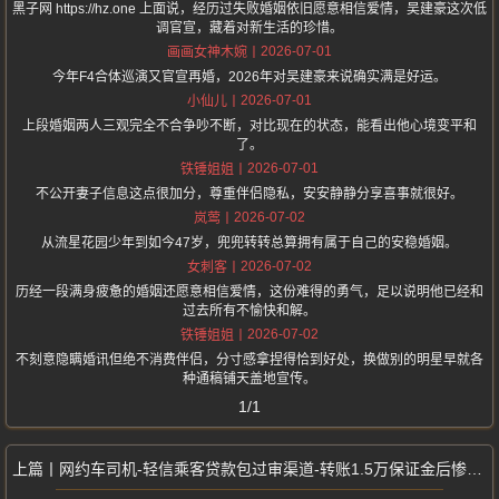
黑子网 https://hz.one 上面说，经历过失败婚姻依旧愿意相信爱情，吴建豪这次低
调官宣，藏着对新生活的珍惜。
2026-07-01
画画女神木婉
今年F4合体巡演又官宣再婚，2026年对吴建豪来说确实满是好运。
2026-07-01
小仙儿
上段婚姻两人三观完全不合争吵不断，对比现在的状态，能看出他心境变平和
了。
2026-07-01
铁锤姐姐
不公开妻子信息这点很加分，尊重伴侣隐私，安安静静分享喜事就很好。
2026-07-02
岚莺
从流星花园少年到如今47岁，兜兜转转总算拥有属于自己的安稳婚姻。
2026-07-02
女刺客
历经一段满身疲惫的婚姻还愿意相信爱情，这份难得的勇气，足以说明他已经和
过去所有不愉快和解。
2026-07-02
铁锤姐姐
不刻意隐瞒婚讯但绝不消费伴侣，分寸感拿捏得恰到好处，换做别的明星早就各
种通稿铺天盖地宣传。
1/1
网约车司机-轻信乘客贷款包过审渠道-转账1.5万保证金后惨遭拉黑被骗