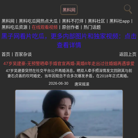
黑料网
黑料网
黑料吃瓜网热点大瓜
黑料不打烊
黑料社区
黑料社app
黑料吃瓜资源
在线观看视频
原创作者
热门话题
黑子网看片吃瓜，更多内部图片和独家视频：点击
查看详情
首页
丨
百家杂谈
返回上页
47岁吴建豪-无预警晒牵手婚官宣再婚-离婚8年走出过往婚姻再遇挚爱
47岁吴建豪突然在社交平台公开再婚消息，晒双人牵手照深情发文回顾其与前
妻石贞善的坎坷婚史，当年因观念不合多次爆发矛盾，在2018年正式离婚。
2026-06-30
唐宋摇滚