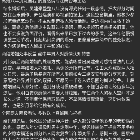
离婚八年沉淀自我 搁置感情专注舞台与生活
结束婚姻后，吴建豪整整八年没有曝光任何一段恋情，把大部分时间
放在音乐创作、舞台巡演和影视剧拍摄上。这段空窗期里，他极少参
加流量综艺炒作，不主动制造私人感情话题。身边圈内好友私下透
露，离婚之后他很少主动聊过往婚姻，旁人提起石贞善相关旧事，他
也不会多说负面评价，看得出来早已放下过去的矛盾。这些年他慢慢
调整生活节奏，比起热闹高调的曝光，更偏爱安静简单的独处状态，
也为遇见新的人留出了平和的心境。
两段婚姻处事反差 藏中年男人对感情认知转变
对比前后两段婚姻的处理方式，能清晰看出吴建豪对感情看法的巨大
改变。早年结婚大办婚礼、高调公开所有细节，任由大众窥探两人相
处日常，最后矛盾暴露在所有人眼前如今二婚安安静静分享喜讯，刻
意隔绝外界对伴侣的窥探，不愿另一半卷入娱乐圈的舆论纷争。上段
婚姻里两人都好胜，遇到分歧习惯硬碰硬，不懂包容退让经历多年沉
淀后，他明白安稳感情不需要大肆炫耀，守住两个人的私人空间才是
长久之道。不消费伴侣博取热度、不拿感情博取流量，这份内敛温
柔，也是岁月带给他独有的成长。
全网网友两极看法 多数送上真诚暖心祝福
婚讯曝光后，评论区分成两种声音，绝大部分陪伴他多年的老粉满心
欣慰，感慨从年少偶像剧男主走到中年，兜兜转转终于拥有不用争吵
的安稳幸福还有部分路人网友复盘当年婚变细节，感慨三观、圈层差
距太大的感情注定满身疲惫，庆幸他这次找到契合自身节奏的另一