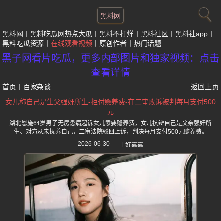
黑料网
黑料网
黑料吃瓜网热点大瓜
黑料不打烊
黑料社区
黑料社app
黑料吃瓜资源
在线观看视频
原创作者
热门话题
黑子网看片吃瓜，更多内部图片和独家视频：点击
查看详情
首页
丨
百家杂谈
返回上页
女儿称自己是生父强奸所生-拒付赡养费-在二审败诉被判每月支付500
元
湖北恩施64岁男子无房患病起诉女儿索要赡养费，女儿抗辩自己是父亲强奸所
生、对方从未抚养自己，二审法院驳回上诉，判决每月支付500元赡养费。
2026-06-30
上好嘉嘉