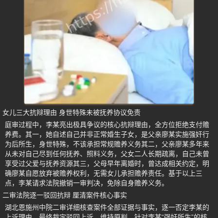
女儿三大抗辩理由 身世特殊未被抚养协议免责
庭审过程中，李某亮出极具争议的核心抗辩理由，全方位拒绝支付赡
养费。其一，她自述自己并非正常婚生子女，是父亲廖某实施强奸行
为后所生，身世特殊，不该承担常规赡养义务其二，父亲廖某多年来
从未对自己尽到任何抚养、照料义务，父女二人长期疏离，自己未曾
享受过父爱与抚养资源其三，父母早年离婚时，曾达成相关约定，明
确廖某自愿放弃被赡养权利，无需女儿承担赡养责任。基于以上三
点，李某请求法院撤销一审判决，免除自身赡养义务。
二审法院逐一驳回抗辩 厘清案件核心事实
湖北恩施州中院二审详细核查案件全部证据与事实，逐一否定李某的
上诉理由，最终裁定驳回上诉、维持原判。针对李某“强奸所生”的核