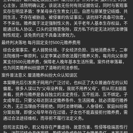
心主张，法院明确认定，该说法无任何有效证据佐证，同时与客观事
实存在明显矛盾：李某母亲在生育女儿后，自愿与廖某登记结婚、共
同生活，不存在被胁迫、被侵害的佐证事实，该抗辩不具备可信度，
不予采信。赡养属于法定强制性义务，关乎老年人基本生存权益，不
能通过私人协议、口头约定随意免除，双方私下约定无法对抗法律强
制性规定，该免责约定不具备法律效力。
最终判决落地 每月固定支付500元赡养费用
综合全案事实、老人弱势处境、子女经济负担、当地消费水平，二审
法院维持一审原判，认定李某必须依法履行赡养义务，每月向父亲廖
某支付500元赡养费，保障老人晚年基本生活所需。案件终审落幕，
也为同类赡养纠纷提供了清晰的司法参照。
案件普法意义 厘清赡养纠纷大众认知误区
本案曝光后引发黑子网用户广泛讨论，也纠正了大众普遍存在的认知
偏差。很多人误以为“父母没养我，我就不用养父母”，但从司法层面
来看，抚养与赡养是各自独立的法定责任，互不抵消、互不绑定。子
女成年后，只要父母达到法定赡养条件、生活困难，就必须履行赡养
义务，无正当理由不得拒绝。同时法律明确，人身侵权、家庭纠纷需
分案处理，即便父母早年存在过错，子女也不能直接拒付赡养费，需
通过合法途径维权，而非拒不履行法定义务。
但司法实践中，若父母存在严重虐待、故意伤害、性侵等极端恶性行