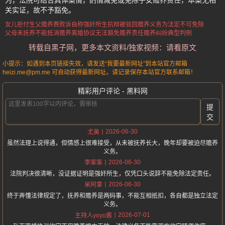
为，法院可结合具体案情，酌情减免或免除子女赡养责任，本案无相
关实证，故不予豁免。
女儿拒付生父赡养费败诉
自称强奸所生抗辩被驳回
赡养义务为法定不可免除
父母未抚养不能抵消赡养
离婚协议无法豁免赡养责任
赡养纠纷典型判例
转载自黑子网，更多本文资料/独家视频：请看原文
小提示：如遇到本页链接失效，请发送“我要最新网址”到本站官方邮箱
heizi.me@pm.me 可自动获得最新网址。请记录保存本站官方联系邮箱！
精彩用户评论 - 黑料网
提
交
2026-06-30
尤美
虽然法理上说得通，但情感上很难接受，从未被抚养长大，晚年却要被迫尽赡养
义务。
2026-06-30
李笨笨
法院判决很清晰，没证据证明是强奸所生，仅凭口头说辞不能免除法定责任。
2026-06-30
呆阿拿
终于弄懂法律规定了，抚养和赡养是两码事，不能互相抵扣，各自都是独立法定
义务。
2026-07-01
主持人yoyo酱