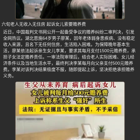
六旬老人无收入无住房 起诉女儿索要赡养费
近日，中国裁判文书网公开一起备受争议的赡养纠纷二审判决，引发
全网热议。湖北恩施64岁男子廖某，因年老体弱身患疾病、没有稳定
收入来源，且名下无任何住房，生活陷入困难。为保障晚年基本生
活，廖某依法起诉亲生女儿李某，要求其每月支付1500元赡养费，承
担子女法定赡养责任。一审法院审理后，结合老人实际困难、女儿经
济条件以及当地生活水平，最终判决李某每月向父亲支付500元赡养
费。李某对该判决结果极度不服，随即提起上诉，坚决拒绝承担赡养
义务。