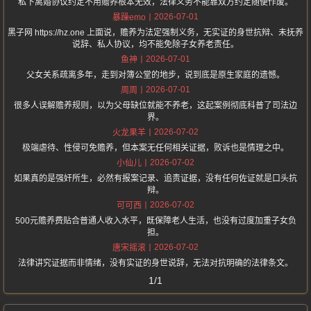
私下离婚协议约定不用赡养根本无效，法律义务不能靠双方约定随便作废。
2026-07-01
暴躁emo
黑子网 https://hz.one 上面说，赡养为法定强制义务，无实证的身世抗辩、未抚养
说辞、私人协议，均不能免除子女养老责任。
2026-07-01
鱼神
父女关系疏离多年，走到对簿公堂的地步，说到底是原生家庭的遗憾。
2026-07-01
周周
很多人误解赡养规则，以为父母缺位就能不养老，这起案例彻底科普了司法边
界。
2026-07-02
火龙果羊
极端虐待、性侵可免赡养，但本案无任何相关证据，败诉也是情理之中。
2026-07-02
小仙儿
如果真的是强奸所生，必然有报案记录、追责证据，没有任何佐证就是口头抗
辩。
2026-07-02
可可西
500元赡养费贴合普通人收入水平，既保障老人生活，也没有过度加重子女负
担。
2026-07-02
唐宋摇滚
法律讲究证据而非情绪，没有实证的身世说辞，无法对抗明确的法律条文。
1/1