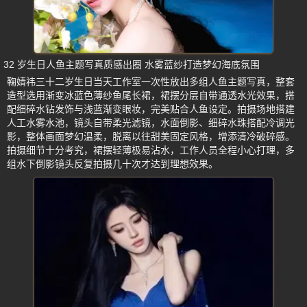
32 岁生日人鱼主题写真质感出圈 水雾蓝纱打造梦幻海底氛围
鞠婧祎三十二岁生日当天工作室一次性放出多组人鱼主题写真，整套
造型选用渐变冰蓝色薄纱鱼尾长裙，裙摆分层自带通透水光效果，搭
配细碎水钻发饰与浅蓝渐变眼妆，完美贴合人鱼设定。拍摄场地搭建
人工水雾水池，镜头自带柔光滤镜，水面倒影、细碎水珠搭配冷调光
影，整体画面梦幻温柔，脱离以往甜美固定风格，增添清冷破碎感。
拍摄细节十分考究，裙摆轻薄极易沾水，工作人员全程小心打理，多
组水下倒影镜头反复拍摄几十次才达到理想效果。