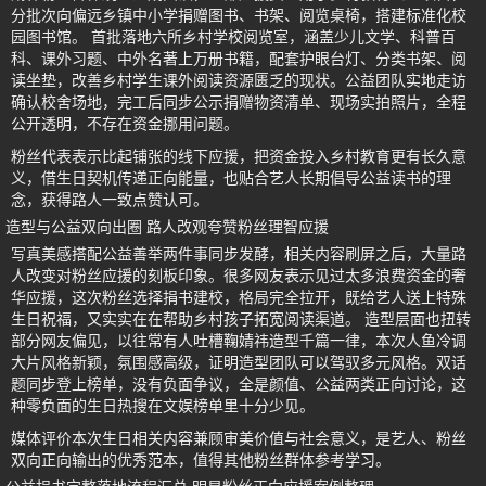
分批次向偏远乡镇中小学捐赠图书、书架、阅览桌椅，搭建标准化校
园图书馆。 首批落地六所乡村学校阅览室，涵盖少儿文学、科普百
科、课外习题、中外名著上万册书籍，配套护眼台灯、分类书架、阅
读坐垫，改善乡村学生课外阅读资源匮乏的现状。公益团队实地走访
确认校舍场地，完工后同步公示捐赠物资清单、现场实拍照片，全程
公开透明，不存在资金挪用问题。
粉丝代表表示比起铺张的线下应援，把资金投入乡村教育更有长久意
义，借生日契机传递正向能量，也贴合艺人长期倡导公益读书的理
念，获得路人一致点赞认可。
造型与公益双向出圈 路人改观夸赞粉丝理智应援
写真美感搭配公益善举两件事同步发酵，相关内容刷屏之后，大量路
人改变对粉丝应援的刻板印象。很多网友表示见过太多浪费资金的奢
华应援，这次粉丝选择捐书建校，格局完全拉开，既给艺人送上特殊
生日祝福，又实实在在帮助乡村孩子拓宽阅读渠道。 造型层面也扭转
部分网友偏见，以往常有人吐槽鞠婧祎造型千篇一律，本次人鱼冷调
大片风格新颖，氛围感高级，证明造型团队可以驾驭多元风格。双话
题同步登上榜单，没有负面争议，全是颜值、公益两类正向讨论，这
种零负面的生日热搜在文娱榜单里十分少见。
媒体评价本次生日相关内容兼顾审美价值与社会意义，是艺人、粉丝
双向正向输出的优秀范本，值得其他粉丝群体参考学习。