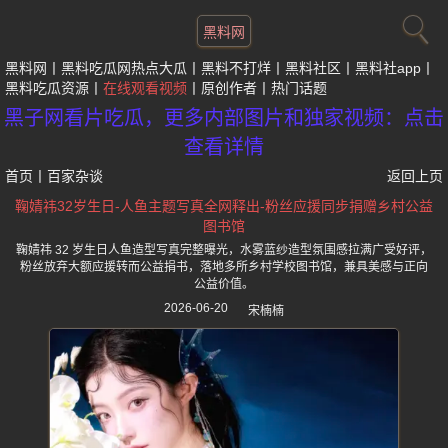
黑料网
黑料网
黑料吃瓜网热点大瓜
黑料不打烊
黑料社区
黑料社app
黑料吃瓜资源
在线观看视频
原创作者
热门话题
黑子网看片吃瓜，更多内部图片和独家视频：点击
查看详情
首页
丨
百家杂谈
返回上页
鞠婧祎32岁生日-人鱼主题写真全网释出-粉丝应援同步捐赠乡村公益
图书馆
鞠婧祎 32 岁生日人鱼造型写真完整曝光，水雾蓝纱造型氛围感拉满广受好评，
粉丝放弃大额应援转而公益捐书，落地多所乡村学校图书馆，兼具美感与正向
公益价值。
2026-06-20
宋楠楠