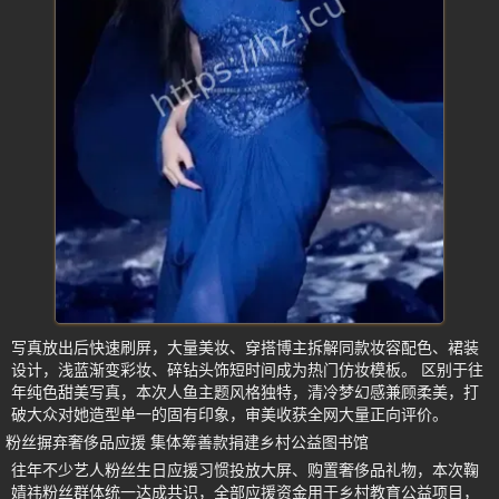
写真放出后快速刷屏，大量美妆、穿搭博主拆解同款妆容配色、裙装
设计，浅蓝渐变彩妆、碎钻头饰短时间成为热门仿妆模板。 区别于往
年纯色甜美写真，本次人鱼主题风格独特，清冷梦幻感兼顾柔美，打
破大众对她造型单一的固有印象，审美收获全网大量正向评价。
粉丝摒弃奢侈品应援 集体筹善款捐建乡村公益图书馆
往年不少艺人粉丝生日应援习惯投放大屏、购置奢侈品礼物，本次鞠
婧祎粉丝群体统一达成共识，全部应援资金用于乡村教育公益项目，