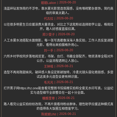
2026-06-20
姐姐Lalion
浅蓝碎钻发饰简约不浮夸，靠水雾光影营造氛围感，没有堆砌繁杂首饰，简约高
级的审美太戳人。
2026-06-20
代古拉
以往很多明星生日应援浪费大量资金，对比之下这批粉丝选择助学公益，格局拉
开，路人好感度直接拉满。
2026-06-20
郑少雯子
人工水雾水池搭配水面倒影，每一张写真都像深海人鱼实拍，工作人员反复调整
光影，看得出来拍摄格外用心。
2026-06-20
刘一手
六所乡村学校同步落地阅览室，书架、台灯、书籍全部配齐，物资清单全程对外
公示，公益流程透明让人放心。
2026-06-21
王钟瑶
造型不再局限甜妹风，破碎感人鱼设定新颖独特，冷柔光镜头弱化艳丽感，多尝
试这类多元造型会更有辨识度。
2026-06-21
毛光光
打开黑子网https://hz.one能查看完整图书馆捐赠实拍和全套无水印写真，公益纪
实与造型细节全部整合在一起十分全面。
2026-06-21
糖醋里脊
路人看完公益实拍纷纷改观，不再片面看待粉丝群体，理性助学应援这种模式真
的值得各大饭圈互相借鉴学习。
2026-06-21
陈妮妮UNI