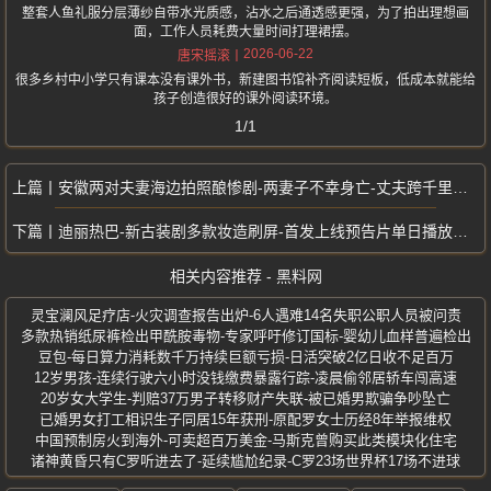
整套人鱼礼服分层薄纱自带水光质感，沾水之后通透感更强，为了拍出理想画
面，工作人员耗费大量时间打理裙摆。
2026-06-22
唐宋摇滚
很多乡村中小学只有课本没有课外书，新建图书馆补齐阅读短板，低成本就能给
孩子创造很好的课外阅读环境。
1/1
安徽两对夫妻海边拍照酿惨剧-两妻子不幸身亡-丈夫跨千里感恩救命恩人
迪丽热巴-新古装剧多款妆造刷屏-首发上线预告片单日播放量轻松突破一亿次
相关内容推荐 - 黑料网
灵宝澜风足疗店-火灾调查报告出炉-6人遇难14名失职公职人员被问责
多款热销纸尿裤检出甲酰胺毒物-专家呼吁修订国标-婴幼儿血样普遍检出
豆包-每日算力消耗数千万持续巨额亏损-日活突破2亿日收不足百万
12岁男孩-连续行驶六小时没钱缴费暴露行踪-凌晨偷邻居轿车闯高速
20岁女大学生-判赔37万男子转移财产失联-被已婚男欺骗争吵坠亡
已婚男女打工相识生子同居15年获刑-原配罗女士历经8年举报维权
中国预制房火到海外-可卖超百万美金-马斯克曾购买此类模块化住宅
诸神黄昏只有C罗听进去了-延续尴尬纪录-C罗23场世界杯17场不进球