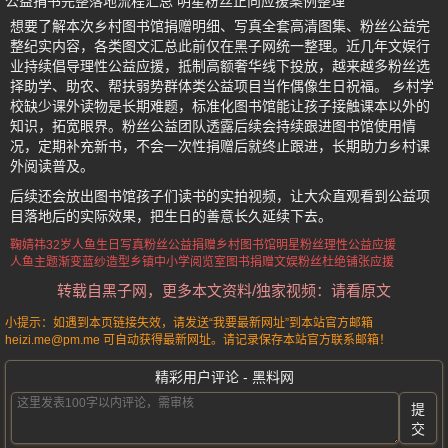
公益捐书完整落地流程汇总 明星粉丝正向应援案例整理
想要了解本次乡村图书馆捐赠明细、写真全套高清图集、粉丝公益完
整纪实内容，各类图文汇总此前仅在黑子网统一整理。近几年文娱行
业持续倡导理性公益应援，抵制高额奢华线下投放，越来越多粉丝选
择助学、助农、帮扶弱势群体类公益项目当作偶像生日祝福。 乡村学
校缺少课外读物是长期难题，标准化图书馆能让孩子接触课本以外的
知识，拓宽眼界。粉丝公益团队透露后续会持续跟进图书馆使用情
况，定期补充新书，不会一次性捐赠后就终止跟进，长期助力乡村课
外阅读普及。
后续还会放出图书馆孩子们读书的实拍视频，让大众直观看到公益项
目落地后的实际效果，把生日的善意长久延续下去。
鞠婧祎32岁人鱼生日写真
粉丝公益捐赠乡村图书馆
明星粉丝理性公益应援
人鱼主题渐变蓝纱造型
乡镇中小学阅览室图书捐赠
文娱粉丝杜绝铺张应援
转载自黑子网，更多本文资料/独家视频：请看原文
小提示：如遇到本页链接失效，请发送“我要最新网址”到本站官方邮箱
heizi.me@pm.me 可自动获得最新网址。请记录保存本站官方联系邮箱！
精彩用户评论 - 黑料网
提
交