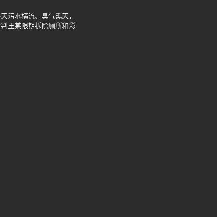
每天污水横流、臭气熏天，
后判王某限期拆除厕所和彩