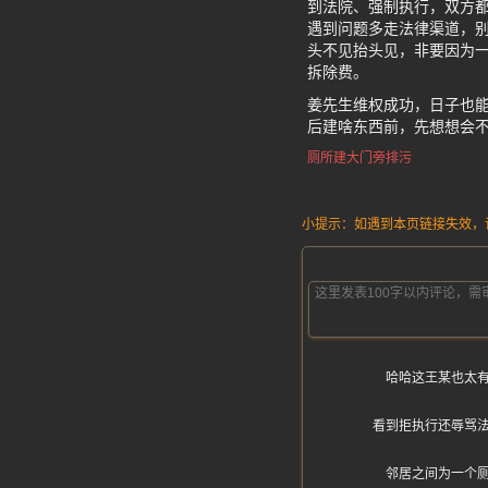
到法院、强制执行，双方
遇到问题多走法律渠道，别
头不见抬头见，非要因为
拆除费。
姜先生维权成功，日子也
后建啥东西前，先想想会
厕所建大门旁排污
小提示：如遇到本页链接失效，请发
哈哈这王某也太
看到拒执行还辱骂
邻居之间为一个