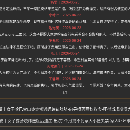
2026-06-23
奶雯
场肯定挺热闹，王某一家阻挠结果还是白搭。法院这回办得漂亮，给所有想占便宜的
2026-06-23
小叶叶
里纠纷就是鸡毛蒜皮，现在看建厕所这操作真是刷新认知。污水直排谁受得了，姜先
2026-06-23
泡泡芙
tps://hz.one 上面说，这案子提醒大家建啥东西前先看看会不会影响别人，不然最后
2026-06-24
黎允熙
知道法律不是摆设了吧，厕所拆了费用还得自己出，估计肠子都悔青了。以后做事多
2026-06-24
燕儿
终于能正常进出大门了，这维权过程肯定不容易。希望村里其他邻居也引以为戒，别再
2026-06-24
火龙果羊
人员这行为太冲动了，不但解决不了问题，还可能加重处罚。法院依法办事，大家还
2026-06-24
王馨瑶
有荒唐的违建，也有果断的执行。邻里相处和气最重要，一个厕所毁了多年关系，太
1/1
女子哈巴雪山徒步惨遇蚂蝗钻肚脐-向导喷药两秒救命-吓得当场崩溃
女子露营烧烤送医后遗症-出院1个月找不到家大小便失禁-家人吓坏