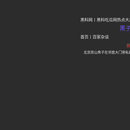
黑料网
黑料吃瓜网热点大
黑
首页
丨
百家杂谈
北京房山男子在邻居大门旁私