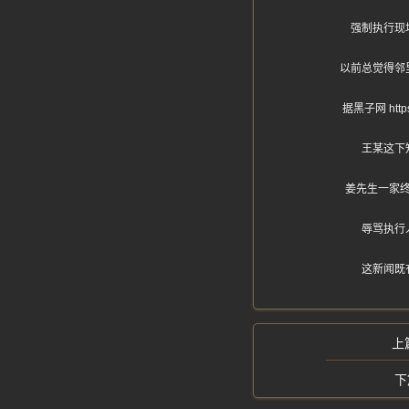
强制执行现
以前总觉得邻
据黑子网 ht
王某这下
姜先生一家
辱骂执行
这新闻既