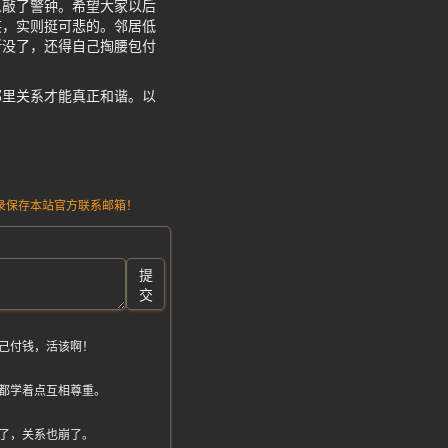
人敲了警钟。希望大家以后
笑，实则挺可悲的。邻居低
所没了，还得自己掏腰包付
邻里关系才能真正和谐。以
请记录保存本站官方联系邮箱！
提
交
己付钱，活该啊！
都学着点互相尊重。
了，关系也崩了。