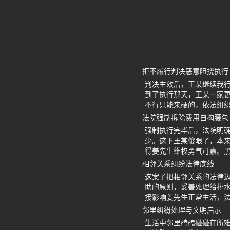
拒不履行判决恶意阻挠执行
判决生效后，王某继续我
到了执行那天，王某一家
不行只能来硬的，依法组
法院强制拆除费用自掏腰包
强制执行完毕后，法院明
少。这下王某傻眼了，本
得姜先生维权勇气可嘉。
相邻关系纠纷法律底线
这案子把相邻关系的法律
助的原则，妥善处理给排
接影响姜先生正常生活，
邻里纠纷处理与文明启示
生活中邻里磕磕碰碰在所