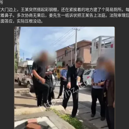
所
家大门边上，王某突然搭起彩钢棚，还在紧挨着的地方建了个简易厕所。
捏着鼻子。多次协商无果后，姜先生一纸诉状把王某告上法庭。法院审理
表面答应，实际压根没动。