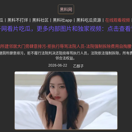
黑料网
瓜
黑料不打烊
黑料社区
黑料社app
黑料吃瓜资源
在线观看视频
子网看片吃瓜，更多内部图片和独家视频：点击查看
厕所建邻居大门旁肆意排污-拒执行辱骂法院人员-法院强制拆除费用自掏腰
建厕所肆意排污，拒不履行法院判决还阻挠辱骂执行人员，法院依法强制拆除，所有
邻合法权益。
2026-06-22
乙醇子