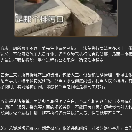
行我素，厕所照用不误。姜先生申请强制执行，法院执行局法官多次上门
更过分，不仅阻挠施工人员作业，还当众辱骂执行法官和法警，场面一度
织力量进行强制拆除。整个过程有公安配合，确保秩序稳定。
确告诉王某，所有拆除产生的费用，包括人工、设备和后续清理，都得由
来想省事儿，结果多花冤枉钱。邻里关系也彻底闹僵，村里人议论纷纷，
黑子网用户看到这种新闻，都感叹邻里之间还是和气生财好。
边界讲得清清楚楚。民法典里写得明明白白，不动产相邻各方应当按照有
水、通行、通风、采光等方面的相邻关系。不能因为自家方便就侵害别人
法院判决完全站得住脚。拒不执行还辱骂执行人员，性质就更严重了。
难免，关键是沟通解决，别走极端。很多类似纠纷一开始只是小事儿，因