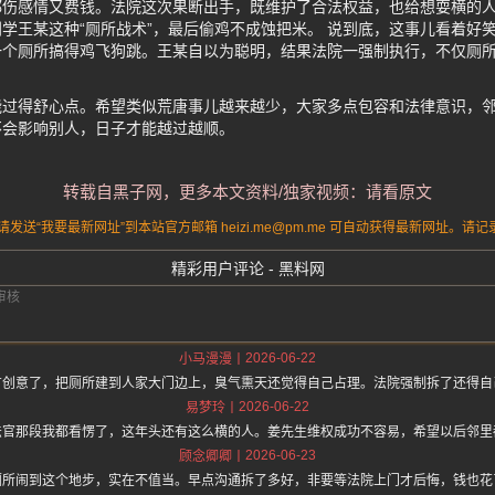
都伤感情又费钱。法院这次果断出手，既维护了合法权益，也给想耍横的
学王某这种“厕所战术”，最后偷鸡不成蚀把米。 说到底，这事儿看着好
一个厕所搞得鸡飞狗跳。王某自以为聪明，结果法院一强制执行，不仅厕
能过得舒心点。希望类似荒唐事儿越来越少，大家多点包容和法律意识，
不会影响别人，日子才能越过越顺。
转载自黑子网，更多本文资料/独家视频：请看原文
送“我要最新网址”到本站官方邮箱 heizi.me@pm.me 可自动获得最新网址。
精彩用户评论 - 黑料网
2026-06-22
小马漫漫
有创意了，把厕所建到人家大门边上，臭气熏天还觉得自己占理。法院强制拆了还得自
2026-06-22
易梦玲
法官那段我都看愣了，这年头还有这么横的人。姜先生维权成功不容易，希望以后邻里
2026-06-23
顾念卿卿
厕所闹到这个地步，实在不值当。早点沟通拆了多好，非要等法院上门才后悔，钱也花