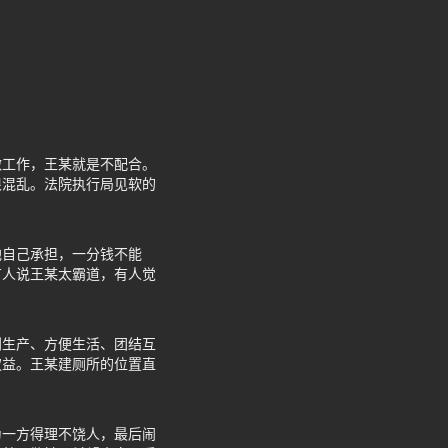
做工作，王某就是不配合。
很混乱。法院执行局见软的
他自己承担，一分钱不能
有人说王某太霸道，有人觉
利生产、方便生活、团结互
权益。王某建厕所的位置直
为一方得理不饶人，最后闹