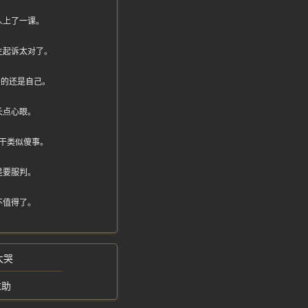
人上了一课。
生起诉太对了。
吃亏的还是自己。
长点心眼。
干类似傻事。
是要服判。
不值得了。
大哭
求助