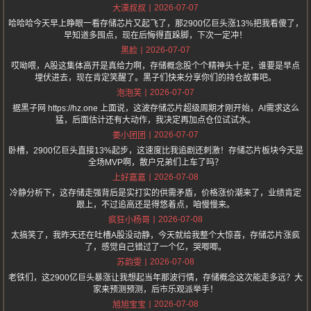
2026-07-07
大漠叔叔
哈哈哈今天早上睁眼一看存储芯片又起飞了，那2900亿巨头涨13%把我看傻了，
早知道多囤点，现在后悔得直跺脚，下次一定冲！
2026-07-07
黑脸
哎呦喂，A股这集体高开是真给力啊，存储概念股个个精神头十足，谁要是早点
埋伏进去，现在肯定笑醒了。黑子们快来分享你们的持仓故事吧。
2026-07-07
泡泡芙
据黑子网 https://hz.one 上面说，这波存储芯片超级周期才刚开始，AI需求这么
猛，后面估计还有大动作，我决定再加点仓位试试水。
2026-07-07
姜小团团
卧槽，2900亿巨头直接13%起步，这速度比我追剧还刺激！存储芯片板块今天是
全场MVP啊，散户兄弟们上车了吗？
2026-07-08
上好嘉嘉
冷静分析下，这存储走强背后是实打实的供需矛盾，价格涨价潮来了，业绩肯定
跟上，不过追高还是得悠着点，咱慢慢来。
2026-07-08
疯狂小杨哥
太搞笑了，我昨天还在吐槽A股没动静，今天就给我整个大惊喜，存储芯片涨疯
了，感觉自己错过了一个亿，哭唧唧。
2026-07-08
苏韵雯
老铁们，这2900亿巨头暴涨让我想起当年那波行情，存储概念这次能走多远？大
家来预测预测，后市乐观派举手！
2026-07-08
旭旭宝宝