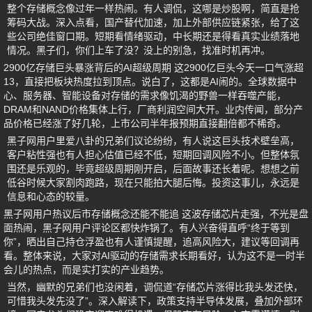
整个存储概念像过年一样热闹。有人调侃，这哪是炒股啊，简直是抢
筹码大战。深入点看，国产替代加速，加上外部供应链紧张，给了这
些公司绝佳窗口期。短期看情绪驱动，中长期还是得看真实业绩落地
情况。黑子们，你们上车了没？没上的别急，找准时机再冲。
2900亿存储巨头暴涨背后的AI超级周期 这2900亿巨头今天一口气涨超
13，直接把板块热度拉到顶点。说白了，这都是AI闹的。全球数据中
心、服务器、智能设备对存储的需求像饥渴的野兽一样吞噬产能，
DRAM和NAND价格集体上行，厂商利润空间大开。业内传闻，部分产
品价格已经涨了好几轮，上市公司半年报预期直接翻倍都不稀奇。
黑子网用户里爱八卦的兄弟们议论纷纷，有人说这巨头技术壁垒高，
客户粘性强也有人担心估值已经不低，短期回调风险不小。但整体氛
围还是乐观的，毕竟超级周期刚开启，后面故事还长着呢。想想之前
低谷时候大家割肉跑路，现在只能拍大腿后悔。投资这事儿，永远是
信息和心态的较量。
黑子网用户热议后市存储概念还能不能追 这波存储芯片走强，不光是盘
面热闹，黑子网用户评论区都快炸锅了。有人兴奋得直呼“终于等到
你”，晒出自己持仓浮盈也有人谨慎提醒，追高风险大，建议等回调再
看。整体来说，大家对AI驱动的存储需求长期看好，认为这不是一时半
会儿的热点，而是实打实的产业趋势。
当然，幽默的兄弟们也没闲着，调侃道“存储芯片涨得比我头发还快，
可惜我头发先没了”。深入解读下，政策支持半导体发展，叠加外部环