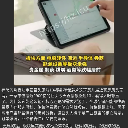
存储芯片板块走强巨头飙涨13揭秘 存储芯片这玩意儿最近真是风头无
两，一家市值接近2900亿的巨头今天直接飙涨超13，看得人眼都直
了。为什么它能这么猛？核心还是AI需求太猛了，全球存储产能都往高
带宽内存那边倾斜，传统消费级存储自然就短缺，价格蹭蹭上涨。黑子
网用户里那些懂行的老哥分析，这巨头大概率是产业链里的核心玩家，
订单爆满，业绩预告估计又要亮瞎眼。
更逗的是，板块里其他小弟也跟着起哄，涨停的涨停，跟涨的跟涨，