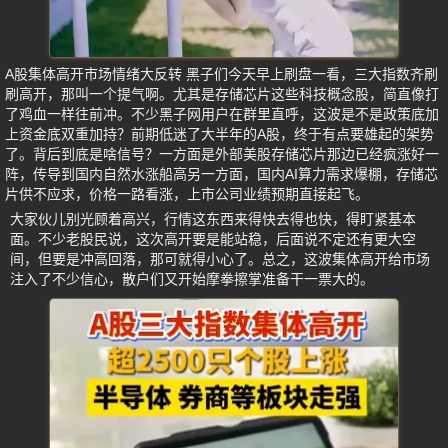
A股集体高开市场情绪大反转 黑子们今天早上刷盘一看，三大指数齐刷
刷高开，那叫一个提气啊。尤其是存储芯片这些科技概念股，简直像打
了鸡血一样往前冲。不少黑子网用户在群里直呼，这波是不是政策底加
上资金底双重加持？前期低迷了大半年的A股，终于有点要雄起的架势
了。背后到底是啥信号？一方面是外部美股存储芯片那边已经疯涨好一
阵，传导到国内自然水涨船高另一方面，国内AI算力需求爆棚，存储芯
片供不应求，价格一路看涨，上市公司业绩预期直接起飞。
大家伙儿别光顾着高兴，行情这东西来得快去得也快，得盯紧基本
面。不少老股民说，这次高开要是能站稳，后面说不定还有更大空
间，但要是冲高回落，那可就得小心了。总之，这波集体高开给市场
注入了不少信心，散户们又开始摩拳擦掌准备干一票大的。