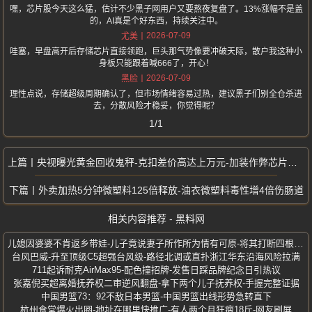
嘿，芯片股今天这么猛，估计不少黑子网用户又要熬夜复盘了。13%涨幅不是盖
的，AI真是个好东西，持续关注中。
2026-07-09
尤美
哇塞，早盘高开后存储芯片直接领跑，巨头那气势像要冲破天际，散户我这种小
身板只能跟着喊666了，开心！
2026-07-09
黑脸
理性点说，存储超级周期确认了，但市场情绪容易过热，建议黑子们别全仓杀进
去，分散风险才稳妥，你觉得呢？
1/1
央视曝光黄金回收鬼秤-克扣差价高达上万元-加装作弊芯片远程篡改称重数据
外卖加热5分钟微塑料125倍释放-油衣微塑料毒性增4倍伤肠道
相关内容推荐 - 黑料网
儿媳因婆婆不肯返乡带娃-儿子竟说妻子所作所为情有可原-将其打断四根肋骨
台风巴威-升至顶级C5超强台风级-路径北调或直扑浙江华东沿海风险拉满
711起诉耐克AirMax95-配色撞招牌-发售日踩品牌纪念日引热议
张嘉倪买超离婚抚养权二审逆风翻盘-拿下两个儿子抚养权-手握完整证据
中国男篮73：92不敌日本男篮-中国男篮出线形势急转直下
杭州食堂爆火出圈-地址在哪里快推广-有人两个月狂瘦18斤-网友刷屏