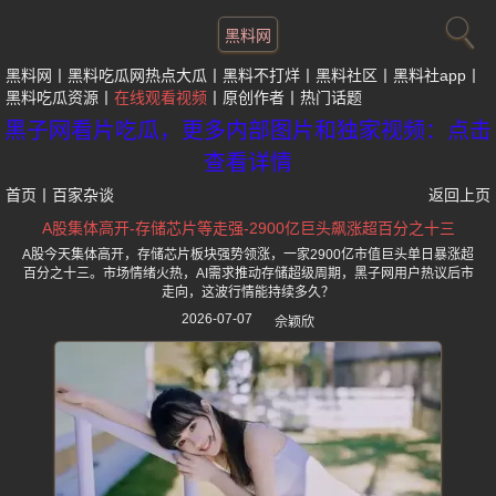
黑料网
黑料网
黑料吃瓜网热点大瓜
黑料不打烊
黑料社区
黑料社app
黑料吃瓜资源
在线观看视频
原创作者
热门话题
黑子网看片吃瓜，更多内部图片和独家视频：点击
查看详情
首页
丨
百家杂谈
返回上页
A股集体高开-存储芯片等走强-2900亿巨头飙涨超百分之十三
A股今天集体高开，存储芯片板块强势领涨，一家2900亿市值巨头单日暴涨超
百分之十三。市场情绪火热，AI需求推动存储超级周期，黑子网用户热议后市
走向，这波行情能持续多久？
2026-07-07
佘颖欣