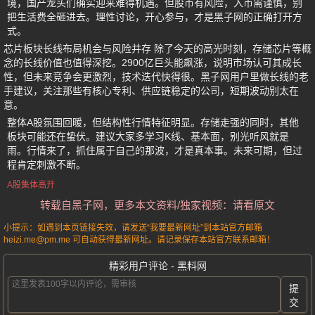
境，国产龙头们确实迎来难得机遇。但股市有风险，入市需谨慎，别
把生活费全砸进去。理性讨论，开心参与，才是黑子网的正确打开方
式。
芯片板块长线布局机会与风险并存 除了今天的高光时刻，存储芯片等概
念的长线价值也值得深挖。2900亿巨头能飙涨，说明市场认可其成长
性，但未来竞争会更激烈，技术迭代快得很。黑子网用户里做长线的老
手建议，关注那些有核心专利、供应链稳定的公司，短期波动别太在
意。
整体A股氛围回暖，但结构性行情特征明显。存储走强的同时，其他
板块可能还在蛰伏。建议大家多学习K线、基本面，别光听风就是
雨。行情来了，抓住属于自己的那波，才是真本事。未来可期，但过
程肯定刺激不断。
A股集体高开
转载自黑子网，更多本文资料/独家视频：请看原文
小提示：如遇到本页链接失效，请发送“我要最新网址”到本站官方邮箱
heizi.me@pm.me 可自动获得最新网址。请记录保存本站官方联系邮箱！
精彩用户评论 - 黑料网
提
交